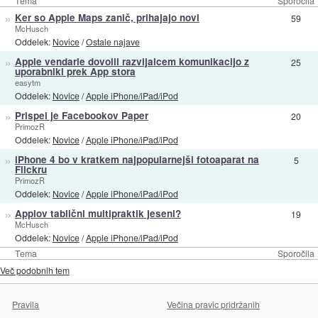
Tema
Sporočila
»
Ker so Apple Maps zanič, prihajajo novi
59
McHusch
Oddelek:
Novice
/
Ostale najave
»
Apple vendarle dovolil razvijalcem komunikacijo z
25
uporabniki prek App stora
easytm
Oddelek:
Novice
/
Apple iPhone/iPad/iPod
»
Prispel je Facebookov Paper
20
PrimozR
Oddelek:
Novice
/
Apple iPhone/iPad/iPod
»
iPhone 4 bo v kratkem najpopularnejši fotoaparat na
5
Flickru
PrimozR
Oddelek:
Novice
/
Apple iPhone/iPad/iPod
»
Applov tablični multipraktik jeseni?
19
McHusch
Oddelek:
Novice
/
Apple iPhone/iPad/iPod
Tema
Sporočila
Več podobnih tem
Pravila
Večina pravic pridržanih