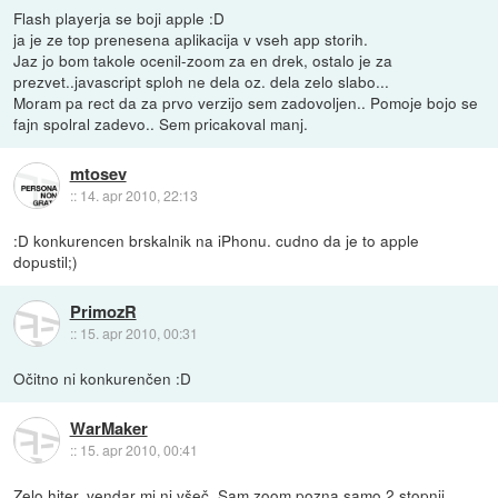
Flash playerja se boji apple :D
ja je ze top prenesena aplikacija v vseh app storih.
Jaz jo bom takole ocenil-zoom za en drek, ostalo je za
prezvet..javascript sploh ne dela oz. dela zelo slabo...
Moram pa rect da za prvo verzijo sem zadovoljen.. Pomoje bojo se
fajn spolral zadevo.. Sem pricakoval manj.
mtosev
::
14. apr 2010, 22:13
:D konkurencen brskalnik na iPhonu. cudno da je to apple
dopustil;)
PrimozR
::
15. apr 2010, 00:31
Očitno ni konkurenčen :D
WarMaker
::
15. apr 2010, 00:41
Zelo hiter, vendar mi ni všeč. Sam zoom pozna samo 2 stopnji,