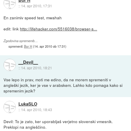
Bor H
::
14. apr 2010, 17:31
En zanimiv speed test, mwahah
edit: link
http://lifehacker.com/5516038/browser-s...
Zgodovina sprememb…
spremenil:
Bor H
(
14. apr 2010 ob 17:31
)
__Devil__
::
14. apr 2010, 18:21
Vse lepo in prav, moti me edino, da ne morem spremeniti v
angleški jezik, ker je vse v arabskem. Lahko kdo pomaga kako si
spremenim jezik?
LukaSLO
::
14. apr 2010, 18:43
Devil: To je zato, ker uporabljaš verjetno slovenski vmesnik.
Preklopi na angleščino.