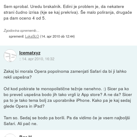
Sem sprobal. Uredu brskalnik. Edini je problem je, da nekatere
strani čudno izrisa (kje se kaj prekriva). Še malo poliranja, drugače
pa dam oceno 4 od 5.
Zgodovina sprememb…
spremenil:
LukaSLO
(
14. apr 2010 ob 12:44
)
Icematxyz
::
14. apr 2010, 16:32
Zakaj bi morala Opera popolnoma zamenjati Safari da bi ji lahko
rekli uspešna?
Od kod pobirate te monopolistične težnje nenehno. :) Sicer pa ko
bo preveč uspešna bodo jih tako vrgli iz App store? A ne da? Sicer
pa to je tako tema bolj za uporabnike iPhone. Kako pa je kaj sedaj
glede Opera in iPad?
Tam so. Sedaj se bodo pa borili. Pa da vidimo če je vsem najboljši
Safari. Ali pač ne.