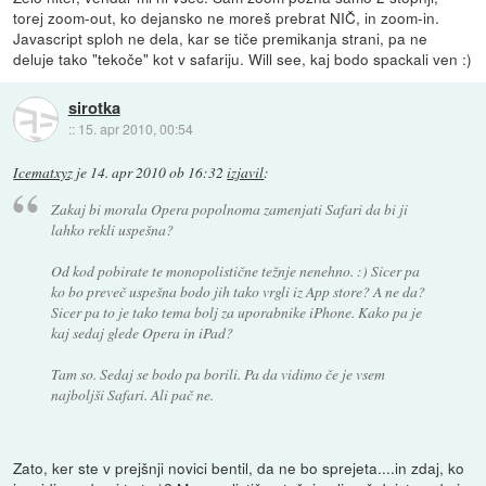
torej zoom-out, ko dejansko ne moreš prebrat NIČ, in zoom-in.
Javascript sploh ne dela, kar se tiče premikanja strani, pa ne
deluje tako "tekoče" kot v safariju. Will see, kaj bodo spackali ven :)
sirotka
::
15. apr 2010, 00:54
Icematxyz
je
14. apr 2010 ob 16:32
izjavil
:
Zakaj bi morala Opera popolnoma zamenjati Safari da bi ji
lahko rekli uspešna?
Od kod pobirate te monopolistične težnje nenehno. :) Sicer pa
ko bo preveč uspešna bodo jih tako vrgli iz App store? A ne da?
Sicer pa to je tako tema bolj za uporabnike iPhone. Kako pa je
kaj sedaj glede Opera in iPad?
Tam so. Sedaj se bodo pa borili. Pa da vidimo če je vsem
najboljši Safari. Ali pač ne.
Zato, ker ste v prejšnji novici bentil, da ne bo sprejeta....in zdaj, ko