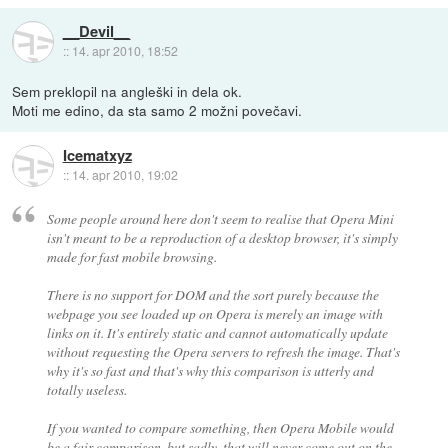
__Devil__
::
14. apr 2010, 18:52
Sem preklopil na angleški in dela ok.
Moti me edino, da sta samo 2 možni povečavi.
Icematxyz
::
14. apr 2010, 19:02
Some people around here don't seem to realise that Opera Mini
isn't meant to be a reproduction of a desktop browser, it's simply
made for fast mobile browsing.
There is no support for DOM and the sort purely because the
webpage you see loaded up on Opera is merely an image with
links on it. It's entirely static and cannot automatically update
without requesting the Opera servers to refresh the image. That's
why it's so fast and that's why this comparison is utterly and
totally useless.
If you wanted to compare something, then Opera Mobile would
be a fair comparison, but sadly, that will never come out on the