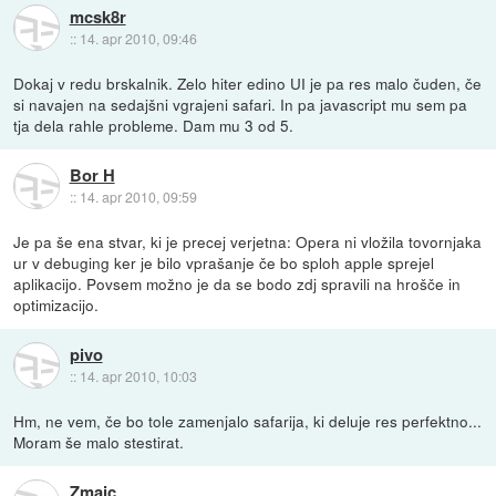
mcsk8r
::
14. apr 2010, 09:46
Dokaj v redu brskalnik. Zelo hiter edino UI je pa res malo čuden, če
si navajen na sedajšni vgrajeni safari. In pa javascript mu sem pa
tja dela rahle probleme. Dam mu 3 od 5.
Bor H
::
14. apr 2010, 09:59
Je pa še ena stvar, ki je precej verjetna: Opera ni vložila tovornjaka
ur v debuging ker je bilo vprašanje če bo sploh apple sprejel
aplikacijo. Povsem možno je da se bodo zdj spravili na hrošče in
optimizacijo.
pivo
::
14. apr 2010, 10:03
Hm, ne vem, če bo tole zamenjalo safarija, ki deluje res perfektno...
Moram še malo stestirat.
Zmajc