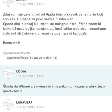
::
14. apr 2010, 11:17
Zdaj ko majo zeleno luč od Appla bojo brskalnik verjetno še bolj
spolirali. Drugače za prvo verzija ni tako slab.
Speed dial je dokaj kul, strani se nalagajo hitro. Edino zoom bi
lahko bil malo boljše narejen, saj imaš lahko web stran zoomirano
čisto not ali čisto ven, vmesnih stopenj pa ni kaj dosti.
Bomo vidli!
Zgodovina sprememb…
spremenil:
Zmajc
(
14. apr 2010 ob 11:18
)
xCore
::
14. apr 2010, 11:46
Škoda da iPhone z slovenskim vmesnikom prikazuje arabski jezik
nastavitev :/
LukaSLO
::
14. apr 2010, 12:43