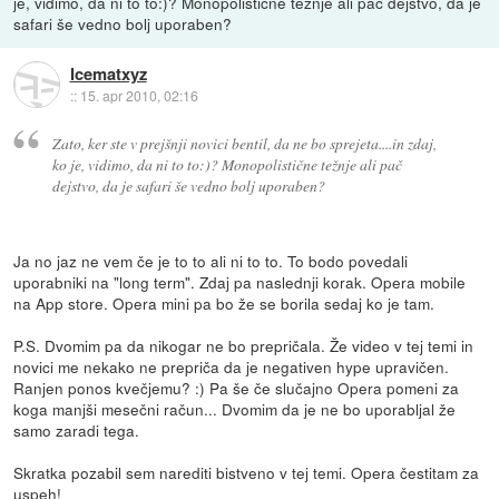
je, vidimo, da ni to to:)? Monopolistične težnje ali pač dejstvo, da je
safari še vedno bolj uporaben?
Icematxyz
::
15. apr 2010, 02:16
Zato, ker ste v prejšnji novici bentil, da ne bo sprejeta....in zdaj,
ko je, vidimo, da ni to to:)? Monopolistične težnje ali pač
dejstvo, da je safari še vedno bolj uporaben?
Ja no jaz ne vem če je to to ali ni to to. To bodo povedali
uporabniki na "long term". Zdaj pa naslednji korak. Opera mobile
na App store. Opera mini pa bo že se borila sedaj ko je tam.
P.S. Dvomim pa da nikogar ne bo prepričala. Že video v tej temi in
novici me nekako ne prepriča da je negativen hype upravičen.
Ranjen ponos kvečjemu? :) Pa še če slučajno Opera pomeni za
koga manjši mesečni račun... Dvomim da je ne bo uporabljal že
samo zaradi tega.
Skratka pozabil sem narediti bistveno v tej temi. Opera čestitam za
uspeh!