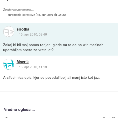
Zgodovina sprememb…
spremenil:
Icematxyz
(
15. apr 2010 ob 02:26
)
sirotka
::
15. apr 2010, 09:46
Zakaj bi bil moj ponos ranjen, glede na to da na win masinah
uporabljam opero za vrsto let?
Mavrik
::
15. apr 2010, 11:18
ArsTechnica opis
, kjer so povedali bolj ali manj isto kot jaz.
Vredno ogleda ...