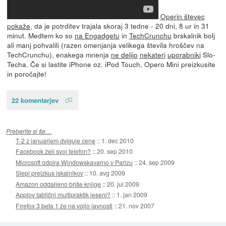
Operin števec
pokaže
, da je potrditev trajala skoraj 3 tedne - 20 dni, 8 ur in 31
minut. Medtem ko so
na Engadgetu
in
TechCrunchu
brskalnik bolj
ali manj pohvalili (razen omenjanja velikega števila hroščev na
TechCrunchu), enakega mnenja
ne delijo
nekateri
uporabniki
Slo-
Techa. Če si lastite iPhone oz. iPod Touch, Opero Mini preizkusite
in poročajte!
22 komentarjev
Preberite si še…
T-2 z januarjem dviguje cene
::
1. dec 2010
Facebook želi svoj telefon?
::
20. sep 2010
Microsoft odpira Windowskavarno v Parizu
::
24. sep 2009
Slepi preizkus iskalnikov
::
10. avg 2009
Amazon oddaljeno briše knjige
::
20. jul 2009
Applov tablični multipraktik jeseni?
::
1. jan 2009
Firefox 3 beta 1 že na voljo javnosti
::
21. nov 2007