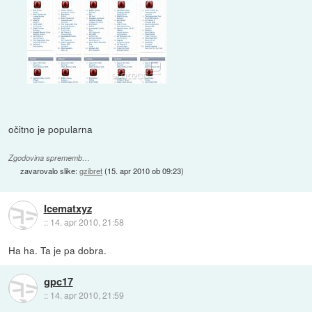
očitno je popularna
Zgodovina sprememb…
zavarovalo slike:
gzibret
(
15. apr 2010 ob 09:23
)
Icematxyz
::
14. apr 2010, 21:58
Ha ha. Ta je pa dobra.
gpc17
::
14. apr 2010, 21:59