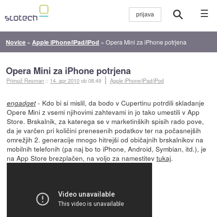
☰
Novice
»
Apple iPhone/iPad/iPod
»
Opera Mini za iPhone potrjena
Opera Mini za iPhone potrjena
Primož Resman
::
14. apr 2010
ob 08:49
Apple iPhone/iPad/iPod
- Kdo bi si mislil, da bodo v Cupertinu potrdili skladanje
engadget
Opere Mini z vsemi njihovimi zahtevami in jo tako umestili v App
Store. Brskalnik, za katerega se v marketinških spisih rado pove,
da je varčen pri količini prenesenih podatkov ter na počasnejših
omrežjih 2. generacije mnogo hitrejši od običajnih brskalnikov na
mobilnih telefonih (pa naj bo to iPhone, Android, Symbian, itd.), je
na App Store brezplačen, na voljo za namestitev
tukaj
.