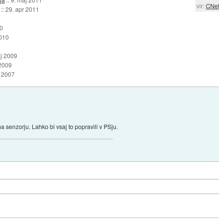
vir:
CNe
::
29. apr 2011
10
2010
j 2009
2009
 2007
 senzorju. Lahko bi vsaj to popravili v PSju.