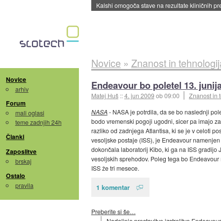
Kalshi omogoča stave na rezultate kliničnih pr
Novice
»
Znanost in tehnologij
Novice
Endeavour bo poletel 13. junij
arhiv
Matej Huš
::
4. jun 2009
ob 09:00
Znanost in 
Forum
NASA
- NASA je potrdila, da se bo naslednji po
mali oglasi
bodo vremenski pogoji ugodni, sicer pa imajo za 
teme zadnjih 24h
razliko od zadnjega Atlantisa, ki se je v celoti
Članki
vesoljske postaje (ISS), je Endeavour namenjen
dokončala laboratorij Kibo, ki ga na ISS gradijo 
Zaposlitve
vesoljskih sprehodov. Poleg tega bo Endeavour n
brskaj
ISS že tri mesece.
Ostalo
pravila
1 komentar
Preberite si še…
Nadaljnje prestavitve izstrelitve Endeavour