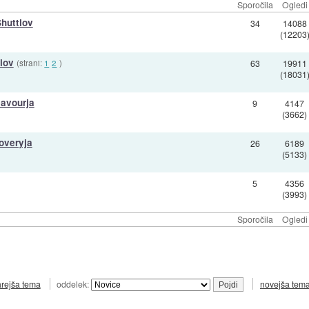
Sporočila
Ogledi
Shuttlov
34
14088
(12203
lov
(strani:
1
2
)
63
19911
(18031
eavourja
9
4147
(3662)
overyja
26
6189
(5133)
5
4356
(3993)
Sporočila
Ogledi
arejša tema
oddelek:
novejša tem