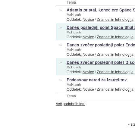
Tema
»
Atlantis pristal, konec ere Space 
McHusch
Oddelek:
Novice
/
Znanost in tehnologija
»
Danes poslednji polet Space Shutt
McHusch
Oddelek:
Novice
/
Znanost in tehnologija
»
Danes zvečer poslednji polet End
McHusch
Oddelek:
Novice
/
Znanost in tehnologija
»
Danes zvečer poslednji polet Disc
McHusch
Oddelek:
Novice
/
Znanost in tehnologija
»
Endeavour nared za izstrelitev
McHusch
Oddelek:
Novice
/
Znanost in tehnologija
Tema
Več podobnih tem
« st