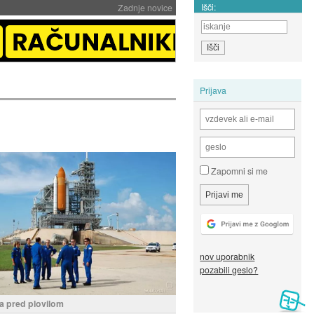
Išči:
Zadnje novice
Prijava
Zapomni si me
nov uporabnik
pozabili geslo?
 pred plovilom