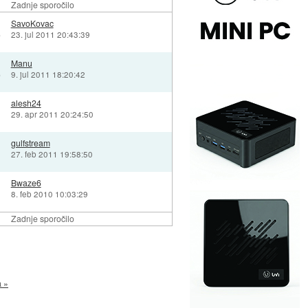
Zadnje sporočilo
SavoKovac
)
23. jul 2011 20:43:39
Manu
)
9. jul 2011 18:20:42
alesh24
29. apr 2011 20:24:50
gulfstream
27. feb 2011 19:58:50
Bwaze6
8. feb 2010 10:03:29
Zadnje sporočilo
a »