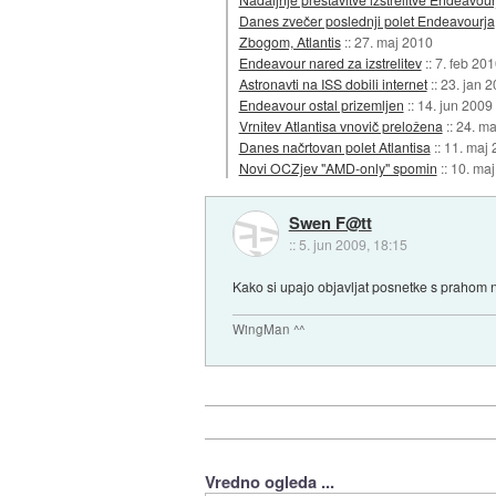
Danes zvečer poslednji polet Endeavourja
Zbogom, Atlantis
::
27. maj 2010
Endeavour nared za izstrelitev
::
7. feb 20
Astronavti na ISS dobili internet
::
23. jan 
Endeavour ostal prizemljen
::
14. jun 2009
Vrnitev Atlantisa vnovič preložena
::
24. ma
Danes načrtovan polet Atlantisa
::
11. maj 
Novi OCZjev "AMD-only" spomin
::
10. maj
Swen F@tt
::
5. jun 2009, 18:15
Kako si upajo objavljat posnetke s prahom na
WingMan ^^
Vredno ogleda ...