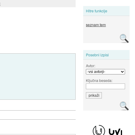
t
Hitre funkcije
seznam tem
Posebni izpisi
Avtor:
Ključna beseda: