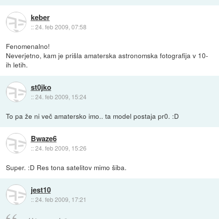
keber
::
24. feb 2009, 07:58
Fenomenalno!
Neverjetno, kam je prišla amaterska astronomska fotografija v 10-
ih letih.
st0jko
::
24. feb 2009, 15:24
To pa že ni več amatersko imo.. ta model postaja pr0. :D
Bwaze6
::
24. feb 2009, 15:26
Super. :D Res tona satelitov mimo šiba.
jest10
::
24. feb 2009, 17:21