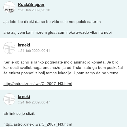
RuskiSnajper
::
23. feb 2009, 23:18
aja letel bo direkt da se bo vido celo noc polek saturna
aha zaj vem kam morem gleat sam neko zvezdo vlko na nebi
krneki
::
24. feb 2009, 00:41
Ker je oblačno si lahko pogledate mojo animacijo kometa. Je bilo
kar dosti svetlobnega onesnaženja od Trsta, zato ga bom poskušal
še enkrat posneti z bolj temne lokacije. Upam samo da bo vreme.
http://astro.krneki.ws/C_2007_N3.html
krneki
::
24. feb 2009, 00:47
Eh link se je sfižil.
http://astro.krneki.ws/C_2007_N3.html