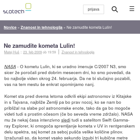
☰
Novice
»
Znanost in tehnologija
»
Ne zamudite kometa Lulin!
Ne zamudite kometa Lulin!
Matej Huš
::
23. feb 2009
ob 19:59
Znanost in tehnologija
- O kometu Lulin, ki se uradno imenuje C/2007 N3, smo
NASA
sicer že poročali pred dobrim mesecem dni, ko smo povedali, da
bo najbolje viden okrog 24. februarja. Da ne bi slučajno pozabili,
vas na tem mestu še enkrat opominjamo nanj.
Komet sta pred dvema letoma odkrili ekipi astronomov iz Kitajske
in s Tajvana, najbliže Zemlji pa bo prav nocoj, ko se nam bo
približal na slabe pol astronomske enote, tako da ga bo mogoče
videti tudi s prostim očesom (če bo seveda vreme zdržalo). NASA
mu že nekaj časa intenzivno
sledi
tudi s satelitom Swift Gamma-
ray Explorer, ki omogoča spremljanje kometa v UV in rentgenskem
delu spektra, saj komet za seboj pušča velike količine plinov.
Izračunali so, da komet vsako sekundo izgubi tri kubične metre