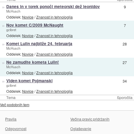
»
Danes in v torek ponoči meteorski dež leonidov
9
McHusch
Oddelek:
Novice
/
Znanost in tehnologija
»
Nov komet C/2009 McNaught
7
gzibret
Oddelek:
Novice
/
Znanost in tehnologija
»
Komet Lulin najbliže 24. februarja
28
McHusch
Oddelek:
Novice
/
Znanost in tehnologija
»
Ne zamudite kometa Lulin!
27
McHusch
Oddelek:
Novice
/
Znanost in tehnologija
»
Viden komet Pojmanski
34
gzibret
Oddelek:
Novice
/
Znanost in tehnologija
Tema
Sporočila
Več podobnih tem
Pravila
Večina pravic pridržanih
Odgovornost
Oglaševanje