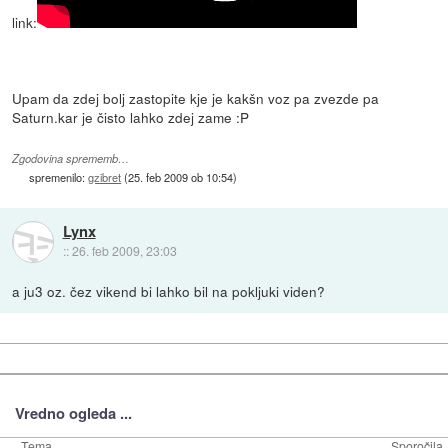
link:
Upam da zdej bolj zastopite kje je kakšn voz pa zvezde pa
Saturn.kar je čisto lahko zdej zame :P
Zgodovina sprememb…
spremenilo:
gzibret
(
25. feb 2009 ob 10:54
)
Lynx
::
26. feb 2009, 23:03
a ju3 oz. čez vikend bi lahko bil na pokljuki viden?
Vredno ogleda ...
Tema
Sporočila