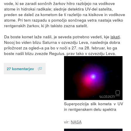
vode, ki se zaradi sončnih žarkov hitro razbijejo na vodikove
atome in hidroksi radikale; slednje detektira UV-del satelita,
preden se daleč za kometom še ti razletijo na kisikove in vodikove
atome. Pri tem razpadu s pomočjo sončnega vetra nastaja veliko
rentgenskih žarkov, ki jih takisto zazna satelit.
Da boste komet laže našli, je seveda potrebno vedeti, kje
iskati
.
Nocoj bo viden blizu Saturna v ozvezdju Leva, naslednja dobra
priložnost za ogled+a pa bo v noči s 27. na 28. februar, ko ga
boste našli blizu zvezde Regulus, prav tako v ozvezdju Leva.
27 komentarjev
Superpozicija slik kometa v UV
in rentgenskem delu spektra
vir:
NASA