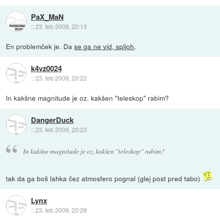
PaX_MaN
::
23. feb 2009, 20:13
En problemček je. Da
se ga ne vid, spljoh
.
k4vz0024
::
23. feb 2009, 20:22
In kakšne magnitude je oz. kakšen "teleskop" rabim?
DangerDuck
::
23. feb 2009, 20:23
In kakšne magnitude je oz. kakšen "teleskop" rabim?
tak da ga boš lahka čez atmosfero pognal (glej post pred tabo)
Lynx
::
23. feb 2009, 20:28