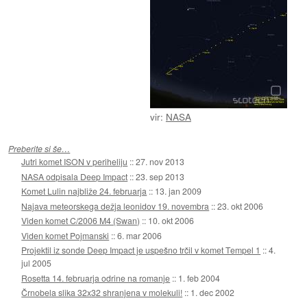
vir:
NASA
Preberite si še…
Jutri komet ISON v periheliju
::
27. nov 2013
NASA odpisala Deep Impact
::
23. sep 2013
Komet Lulin najbliže 24. februarja
::
13. jan 2009
Najava meteorskega dežja leonidov 19. novembra
::
23. okt 2006
Viden komet C/2006 M4 (Swan)
::
10. okt 2006
Viden komet Pojmanski
::
6. mar 2006
Projektil iz sonde Deep Impact je uspešno trčil v komet Tempel 1
::
4.
jul 2005
Rosetta 14. februarja odrine na romanje
::
1. feb 2004
Črnobela slika 32x32 shranjena v molekuli!
::
1. dec 2002