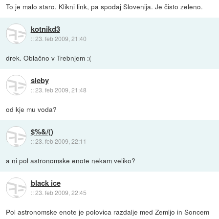
To je malo staro. Klikni link, pa spodaj Slovenija. Je čisto zeleno.
kotnikd3
::
23. feb 2009, 21:40
drek. Oblačno v Trebnjem :(
sleby
::
23. feb 2009, 21:48
od kje mu voda?
$%&/()
::
23. feb 2009, 22:11
a ni pol astronomske enote nekam veliko?
black ice
::
23. feb 2009, 22:45
Pol astronomske enote je polovica razdalje med Zemljo in Soncem