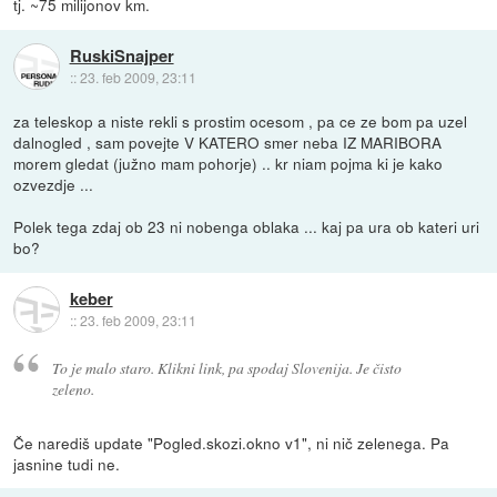
tj. ~75 milijonov km.
RuskiSnajper
::
23. feb 2009, 23:11
za teleskop a niste rekli s prostim ocesom , pa ce ze bom pa uzel
dalnogled , sam povejte V KATERO smer neba IZ MARIBORA
morem gledat (južno mam pohorje) .. kr niam pojma ki je kako
ozvezdje ...
Polek tega zdaj ob 23 ni nobenga oblaka ... kaj pa ura ob kateri uri
bo?
keber
::
23. feb 2009, 23:11
To je malo staro. Klikni link, pa spodaj Slovenija. Je čisto
zeleno.
Če narediš update "Pogled.skozi.okno v1", ni nič zelenega. Pa
jasnine tudi ne.