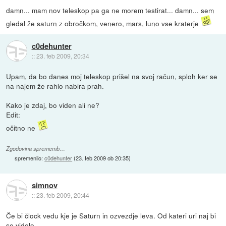
damn... mam nov teleskop pa ga ne morem testirat... damn... sem
gledal že saturn z obročkom, venero, mars, luno vse kraterje
c0dehunter
::
23. feb 2009, 20:34
Upam, da bo danes moj teleskop prišel na svoj račun, sploh ker se
na najem že rahlo nabira prah.
Kako je zdaj, bo viden ali ne?
Edit:
očitno ne
Zgodovina sprememb…
spremenilo:
c0dehunter
(
23. feb 2009 ob 20:35
)
simnov
::
23. feb 2009, 20:44
Če bi člock vedu kje je Saturn in ozvezdje leva. Od kateri uri naj bi
se videlo.