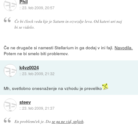
Phil
::
23. feb 2009, 20:57
Če bi člock vedu kje je Saturn in ozvezdje leva. Od kateri uri naj
bi se videlo.
Če ne drugače si namesti Stellarium in ga dodaj v ini fajl.
Navodila.
Potem ne bi smelo biti problemov.
k4vz0024
::
23. feb 2009, 21:32
Mh, svetlobno onesnaženje na vzhodu je preveliko
steev
::
23. feb 2009, 21:37
En problemček je. Da
se ga ne vid, spljoh
.