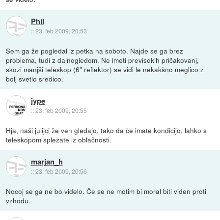
Phil
::
23. feb 2009, 20:53
Sem ga že pogledal iz petka na soboto. Najde se ga brez
problema, tudi z dalnogledom. Ne imeti previsokih pričakovanj,
skozi manjši teleskop (6" reflektor) se vidi le nekakšno meglico z
bolj svetlo sredico.
jype
::
23. feb 2009, 20:55
Hja, naši julijci že ven gledajo, tako da če imate kondicijo, lahko s
teleskopom splezate iz oblačnosti.
marjan_h
::
23. feb 2009, 20:56
Nocoj se ga ne bo videlo. Če se ne motim bi moral biti viden proti
vzhodu.