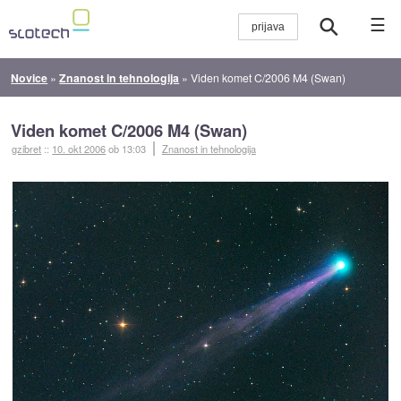
☰
Novice
»
Znanost in tehnologija
»
Viden komet C/2006 M4 (Swan)
Viden komet C/2006 M4 (Swan)
gzibret
::
10. okt 2006
ob 13:03
Znanost in tehnologija