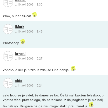
::
10. okt 2006, 13:30
Wow, super slikca!
iMark
::
10. okt 2006, 13:49
Photoshop
krneki
::
10. okt 2006, 16:27
Zoprno je ker je nizko in zdaj še luna nabija.
sidd
::
11. okt 2006, 15:24
zelo lepo se je videl, še danes se bo. Če bi mel kakšen teleskop, bi
vrjetno videl prav celega, do potankosti, z daljnogledom je blo bolj
tak tak no. Drugače pa ga nisi mogel sfalit, prau žarel je