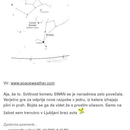
Vir:
www.spaceweather.com
Aja, še to. Svtilnost kometu SWAN se je nenadmoa zelo povečala.
Verjetno gre za odprtje nove razpoke v jedru, iz katere izhajajo
plini in prah. Bojda se ga da videt že s prostim očesom. Samo na
žalost sem trenutno v Ljubljani brez avta
Zgodovina sprememb…
spremenilo:
gzibret
(
26. okt 2006 ob 21:56
)