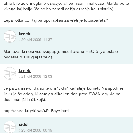
ali je bilo zelo megleno ozračje, ali pa nisem imel časa. Morda bo ta
vikend kaj bolje (če se bo zaradi dežja ozračje kaj zbistrilo).
Lepa fotka..... Kaj pa uporabljaš za vretnje fotoaparata?
krneki
::
20. okt 2006, 11:37
Montaža, ki nosi vse skupaj, je modificirana HEQ-5 (za ostale
podatke o sliki glej tabelo).
krneki
::
21. okt 2006, 12:03
Je pa zanimivo, da so te dni "vidni" kar štirje kometi. Na spodnem
linku je še eden, ki sem ga slikal en dan pred SWAN-om. Je pa
dosti manjši in šibkejši.
http://astro.krneki.ws/4P_Faye.html
sidd
::
23. okt 2006, 00:19