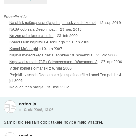
Preberite si še…
Na obisk našega osončja prihaja medzvezdni komet
::
12. sep 2019
NASA odpisala Deep Impact
::
23. sep 2013
Ne zamudite kometa Lulin!
::
23. feb 2009
Komet Lulin najbliže 24. februarja
::
13. jan 2009
Komet McNaught
::
19. jan 2007
Najava meteorskega dežja leonidov 19. novembra
::
23. okt 2006
Napoved kometa 73P / Schwassmann - Wachmann 3
::
27. apr 2006
Viden komet Pojmanski
::
6. mar 2006
Projektil iz sonde Deep Impact je uspešno trčil v komet Tempel 1
::
4.
jul 2005
Malo lahkega branja
::
15. mar 2002
antonija
::
10. okt 2006, 13:06
Sam bi blo res fajn dobit takele novice malo vnaprej...
opeter