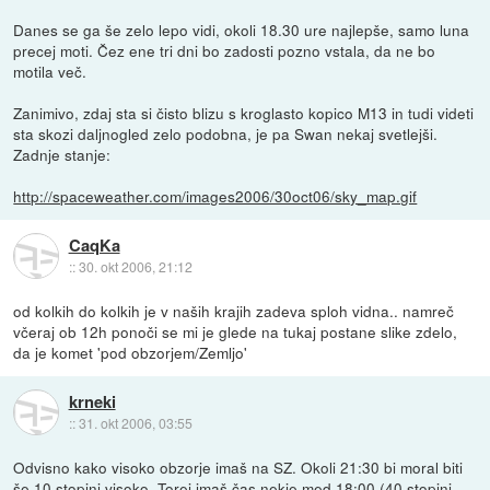
Danes se ga še zelo lepo vidi, okoli 18.30 ure najlepše, samo luna
precej moti. Čez ene tri dni bo zadosti pozno vstala, da ne bo
motila več.
Zanimivo, zdaj sta si čisto blizu s kroglasto kopico M13 in tudi videti
sta skozi daljnogled zelo podobna, je pa Swan nekaj svetlejši.
Zadnje stanje:
http://spaceweather.com/images2006/30oct06/sky_map.gif
CaqKa
::
30. okt 2006, 21:12
od kolkih do kolkih je v naših krajih zadeva sploh vidna.. namreč
včeraj ob 12h ponoči se mi je glede na tukaj postane slike zdelo,
da je komet 'pod obzorjem/Zemljo'
krneki
::
31. okt 2006, 03:55
Odvisno kako visoko obzorje imaš na SZ. Okoli 21:30 bi moral biti
še 10 stopinj visoko. Torej imaš čas nekje med 18:00 (40 stopinj