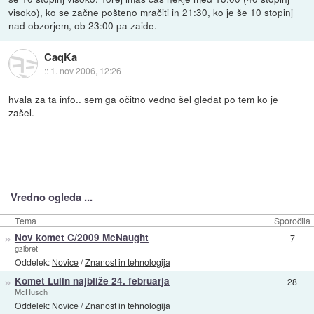
visoko), ko se začne pošteno mračiti in 21:30, ko je še 10 stopinj
nad obzorjem, ob 23:00 pa zaide.
CaqKa
::
1. nov 2006, 12:26
hvala za ta info.. sem ga očitno vedno šel gledat po tem ko je
zašel.
Vredno ogleda ...
Tema
Sporočila
»
Nov komet C/2009 McNaught
7
gzibret
Oddelek:
Novice
/
Znanost in tehnologija
»
Komet Lulin najbliže 24. februarja
28
McHusch
Oddelek:
Novice
/
Znanost in tehnologija