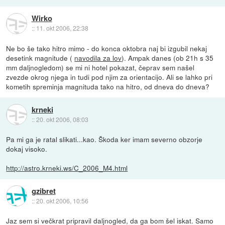
Wirko
::
11. okt 2006, 22:38
Ne bo še tako hitro mimo - do konca oktobra naj bi izgubil nekaj
desetink magnitude (
navodila za lov
). Ampak danes (ob 21h s 35
mm daljnogledom) se mi ni hotel pokazat, čeprav sem našel
zvezde okrog njega in tudi pod njim za orientacijo. Ali se lahko pri
kometih spreminja magnituda tako na hitro, od dneva do dneva?
krneki
::
20. okt 2006, 08:03
Pa mi ga je ratal slikati...kao. Škoda ker imam severno obzorje
dokaj visoko.
http://astro.krneki.ws/C_2006_M4.html
gzibret
::
20. okt 2006, 10:56
Jaz sem si večkrat pripravil daljnogled, da ga bom šel iskat. Samo