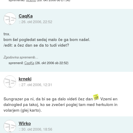
CaqKa
::
26. okt 2006, 22:52
tnx.
bom šel pogledat sedaj malo če ga bom našel.
/edit: a čez dan se da to tudi videt?
Zgodovina sprememb…
spremenil:
CaqKa
(
26. okt 2006 ob 22:52
)
krneki
::
27. okt 2006, 12:31
Sungrazer pa ni, da bi se ga dalo videti čez dan
Vzemi en
dalnogled pa takoj, ko se zvečeri poglej tam med herkulom in
volarjem (glej karto).
Wirko
::
30. okt 2006, 18:56