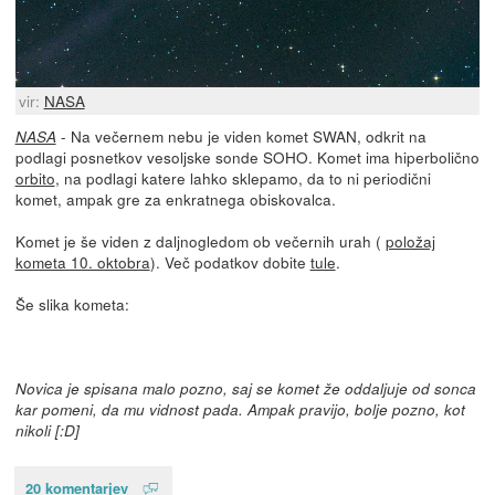
vir:
NASA
- Na večernem nebu je viden komet SWAN, odkrit na
NASA
podlagi posnetkov vesoljske sonde SOHO. Komet ima hiperbolično
orbito
, na podlagi katere lahko sklepamo, da to ni periodični
komet, ampak gre za enkratnega obiskovalca.
Komet je še viden z daljnogledom ob večernih urah (
položaj
kometa 10. oktobra
). Več podatkov dobite
tule
.
Še slika kometa:
Novica je spisana malo pozno, saj se komet že oddaljuje od sonca
kar pomeni, da mu vidnost pada. Ampak pravijo, bolje pozno, kot
nikoli [:D]
20 komentarjev