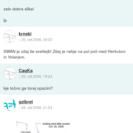
zelo dobra slika!
lp
krneki
::
25. okt 2006, 09:03
SWAN je zdaj še svetlejši! Zdaj je nekje na pol poti med Herkulom
in Volarjem.
CaqKa
::
26. okt 2006, 18:24
kje točno ga torej opazim?
gzibret
::
26. okt 2006, 21:54