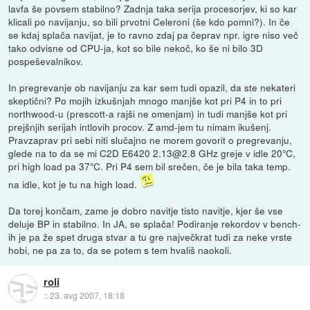
lavfa še povsem stabilno? Zadnja taka serija procesorjev, ki so kar
klicali po navijanju, so bili prvotni Celeroni (še kdo pomni?). In če
se kdaj splača navijat, je to ravno zdaj pa čeprav npr. igre niso več
tako odvisne od CPU-ja, kot so bile nekoč, ko še ni bilo 3D
pospeševalnikov.
In pregrevanje ob navijanju za kar sem tudi opazil, da ste nekateri
skeptični? Po mojih izkušnjah mnogo manjše kot pri P4 in to pri
northwood-u (prescott-a rajši ne omenjam) in tudi manjše kot pri
prejšnjih serijah intlovih procov. Z amd-jem tu nimam ikušenj.
Pravzaprav pri sebi niti slučajno ne morem govorit o pregrevanju,
glede na to da se mi C2D E6420 2.13@2.8 GHz greje v idle 20°C,
pri high load pa 37°C. Pri P4 sem bil srečen, če je bila taka temp.
na idle, kot je tu na high load.
Da torej končam, zame je dobro navitje tisto navitje, kjer še vse
deluje BP in stabilno. In JA, se splača! Podiranje rekordov v bench-
ih je pa že spet druga stvar a tu gre največkrat tudi za neke vrste
hobi, ne pa za to, da se potem s tem hvališ naokoli.
roli
::
23. avg 2007, 18:18