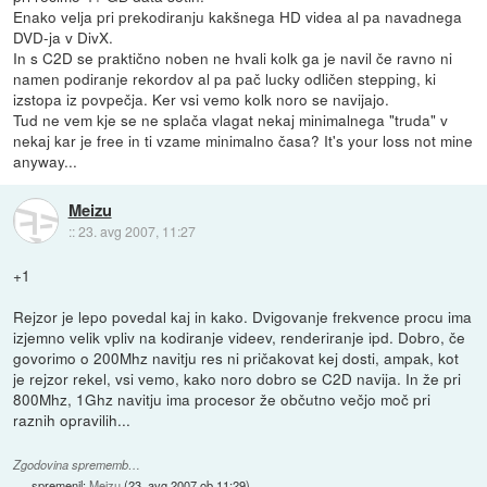
Enako velja pri prekodiranju kakšnega HD videa al pa navadnega
DVD-ja v DivX.
In s C2D se praktično noben ne hvali kolk ga je navil če ravno ni
namen podiranje rekordov al pa pač lucky odličen stepping, ki
izstopa iz povpečja. Ker vsi vemo kolk noro se navijajo.
Tud ne vem kje se ne splača vlagat nekaj minimalnega "truda" v
nekaj kar je free in ti vzame minimalno časa? It's your loss not mine
anyway...
Meizu
::
23. avg 2007, 11:27
+1
Rejzor je lepo povedal kaj in kako. Dvigovanje frekvence procu ima
izjemno velik vpliv na kodiranje videev, renderiranje ipd. Dobro, če
govorimo o 200Mhz navitju res ni pričakovat kej dosti, ampak, kot
je rejzor rekel, vsi vemo, kako noro dobro se C2D navija. In že pri
800Mhz, 1Ghz navitju ima procesor že občutno večjo moč pri
raznih opravilih...
Zgodovina sprememb…
spremenil:
Meizu
(
23. avg 2007 ob 11:29
)