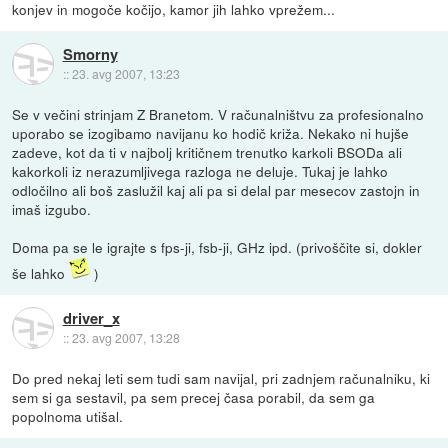
konjev in mogoče kočijo, kamor jih lahko vprežem...
Smorny
::
23. avg 2007, 13:23
Se v večini strinjam Z Branetom. V računalništvu za profesionalno
uporabo se izogibamo navijanu ko hodič križa. Nekako ni hujše
zadeve, kot da ti v najbolj kritičnem trenutko karkoli BSODa ali
kakorkoli iz nerazumljivega razloga ne deluje. Tukaj je lahko
odločilno ali boš zaslužil kaj ali pa si delal par mesecov zastojn in
imaš izgubo.
Doma pa se le igrajte s fps-ji, fsb-ji, GHz ipd. (privoščite si, dokler
še lahko
)
driver_x
::
23. avg 2007, 13:28
Do pred nekaj leti sem tudi sam navijal, pri zadnjem računalniku, ki
sem si ga sestavil, pa sem precej časa porabil, da sem ga
popolnoma utišal.