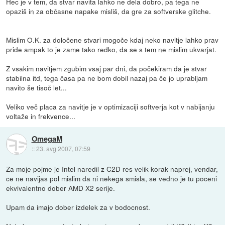
Hec je v tem, da stvar navita lahko ne dela dobro, pa tega ne
opaziš in za občasne napake misliš, da gre za softverske glitche.
Mislim O.K. za določene stvari mogoče kdaj neko navitje lahko prav
pride ampak to je zame tako redko, da se s tem ne mislim ukvarjat.
Z vsakim navitjem zgubim vsaj par dni, da počekiram da je stvar
stabilna itd, tega časa pa ne bom dobil nazaj pa če jo uprabljam
navito še tisoč let...
Veliko več placa za navitje je v optimizaciji softverja kot v nabijanju
voltaže in frekvence...
OmegaM
::
23. avg 2007, 07:59
Za moje pojme je Intel naredil z C2D res velik korak naprej, vendar,
ce ne navijas pol mislim da ni nekega smisla, se vedno je tu poceni
ekvivalentno dober AMD X2 serije.
Upam da imajo dober izdelek za v bodocnost.