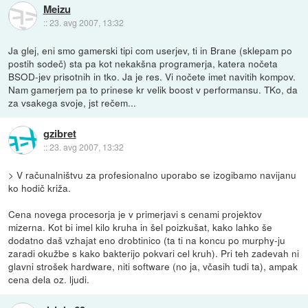
Meizu
::
23. avg 2007, 13:32
Ja glej, eni smo gamerski tipi com userjev, ti in Brane (sklepam po
postih sodeč) sta pa kot nekakšna programerja, katera nočeta
BSOD-jev prisotnih in tko. Ja je res. Vi nočete imet navitih kompov.
Nam gamerjem pa to prinese kr velik boost v performansu. TKo, da
za vsakega svoje, jst rečem...
gzibret
::
23. avg 2007, 13:32
> V računalništvu za profesionalno uporabo se izogibamo navijanu
ko hodič križa.
Cena novega procesorja je v primerjavi s cenami projektov
mizerna. Kot bi imel kilo kruha in šel poizkušat, kako lahko še
dodatno daš vzhajat eno drobtinico (ta ti na koncu po murphy-ju
zaradi okužbe s kako bakterijo pokvari cel kruh). Pri teh zadevah ni
glavni strošek hardware, niti software (no ja, včasih tudi ta), ampak
cena dela oz. ljudi.