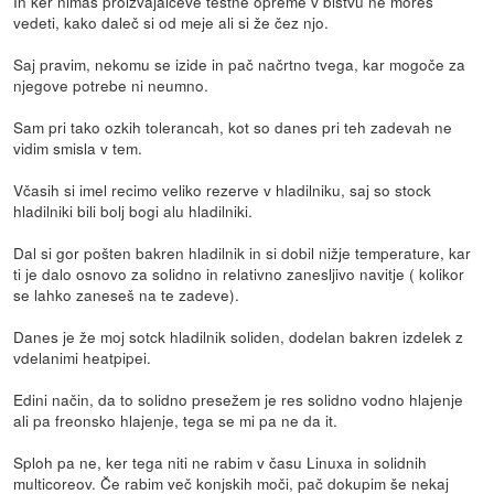
In ker nimaš proizvajalčeve testne opreme v bistvu ne moreš
vedeti, kako daleč si od meje ali si že čez njo.
Saj pravim, nekomu se izide in pač načrtno tvega, kar mogoče za
njegove potrebe ni neumno.
Sam pri tako ozkih tolerancah, kot so danes pri teh zadevah ne
vidim smisla v tem.
Včasih si imel recimo veliko rezerve v hladilniku, saj so stock
hladilniki bili bolj bogi alu hladilniki.
Dal si gor pošten bakren hladilnik in si dobil nižje temperature, kar
ti je dalo osnovo za solidno in relativno zanesljivo navitje ( kolikor
se lahko zaneseš na te zadeve).
Danes je že moj sotck hladilnik soliden, dodelan bakren izdelek z
vdelanimi heatpipei.
Edini način, da to solidno presežem je res solidno vodno hlajenje
ali pa freonsko hlajenje, tega se mi pa ne da it.
Sploh pa ne, ker tega niti ne rabim v času Linuxa in solidnih
multicoreov. Če rabim več konjskih moči, pač dokupim še nekaj