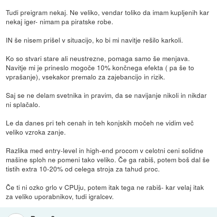
Tudi preigram nekaj. Ne veliko, vendar toliko da imam kupljenih kar
nekaj iger- nimam pa piratske robe.
IN še nisem prišel v situacijo, ko bi mi navitje rešilo karkoli.
Ko so stvari stare ali neustrezne, pomaga samo še menjava.
Navitje mi je prineslo mogoče 10% končnega efekta ( pa še to
vprašanje), vsekakor premalo za zajebancijo in rizik.
Saj se ne delam svetnika in pravim, da se navijanje nikoli in nikdar
ni splačalo.
Le da danes pri teh cenah in teh konjskih močeh ne vidim več
veliko vzroka zanje.
Razlika med entry-level in high-end procom v celotni ceni solidne
mašine sploh ne pomeni tako veliko. Če ga rabiš, potem boš dal še
tistih extra 10-20% od celega stroja za tahud proc.
Če ti ni ozko grlo v CPUju, potem itak tega ne rabiš- kar velaj itak
za veliko uporabnikov, tudi igralcev.