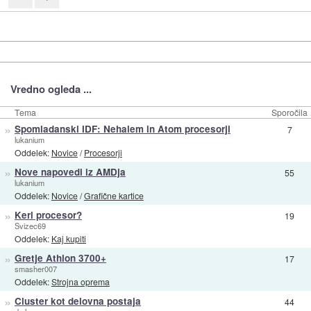
Vredno ogleda ...
Tema
Sporočila
»
Spomladanski IDF: Nehalem in Atom procesorji
7
lukanium
Oddelek:
Novice
/
Procesorji
»
Nove napovedi iz AMDja
55
lukanium
Oddelek:
Novice
/
Grafične kartice
»
Keri procesor?
19
Svizec69
Oddelek:
Kaj kupiti
»
Gretje Athlon 3700+
17
smasher007
Oddelek:
Strojna oprema
»
Cluster kot delovna postaja
44