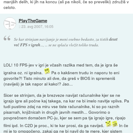
manjših delih, ki jih na koncu (ali pa nikoli, če so preveliki) združiš v
celoto.
PlayTheGame
::
23. avg 2007, 16:05
Se kar strinjam navijanje je meni osebno bedasto, za tistih
deset
več FPS v igrah
..., ... se ne splača vložit toliko truda.
LOL! 10 FPS-jev v igri je včasih razlika med tem, da je igra še
igralna oz. ni igralna.
Pa o kakšnem trudu in naporu to eni
govorite?! Tisto minuto ali dve, da greš v BIOS in spremeniš
(naviješ) je tak napor al kako!? Jao...
Sicer se strinjam, da je brezveze navijat računalnike kjer se ne
igrajo igre ali počne kaj takega, na kar ne bi imelo navitje vpliva. Pa
tudi pustimo zdaj na miru vse tiste računalnike, ki so po raznih
pisarnah, knjižnicah in drugih javnih mestih... Govorimo o
povprečnem domačem PC-ju, kjer se sem pa tja igrajo igre, ripajo
filmi ipd. In C2D je proc., ki te kar prosi, da ga naviješ.
In če
mi je to omogočeno, zakaj ga ne bi navil do te mere, kjer sistem