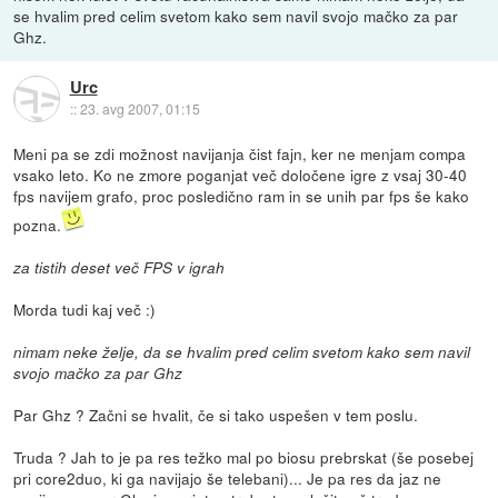
se hvalim pred celim svetom kako sem navil svojo mačko za par
Ghz.
Urc
::
23. avg 2007, 01:15
Meni pa se zdi možnost navijanja čist fajn, ker ne menjam compa
vsako leto. Ko ne zmore poganjat več določene igre z vsaj 30-40
fps navijem grafo, proc posledično ram in se unih par fps še kako
pozna.
za tistih deset več FPS v igrah
Morda tudi kaj več :)
nimam neke želje, da se hvalim pred celim svetom kako sem navil
svojo mačko za par Ghz
Par Ghz ? Začni se hvalit, če si tako uspešen v tem poslu.
Truda ? Jah to je pa res težko mal po biosu prebrskat (še posebej
pri core2duo, ki ga navijajo še telebani)... Je pa res da jaz ne