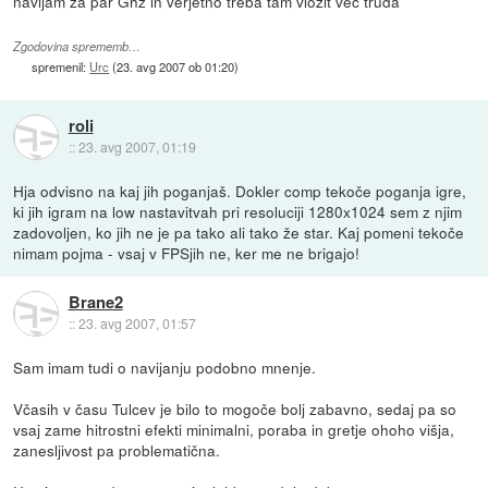
navijam za par Ghz in verjetno treba tam vložit več truda
Zgodovina sprememb…
spremenil:
Urc
(
23. avg 2007 ob 01:20
)
roli
::
23. avg 2007, 01:19
Hja odvisno na kaj jih poganjaš. Dokler comp tekoče poganja igre,
ki jih igram na low nastavitvah pri resoluciji 1280x1024 sem z njim
zadovoljen, ko jih ne je pa tako ali tako že star. Kaj pomeni tekoče
nimam pojma - vsaj v FPSjih ne, ker me ne brigajo!
Brane2
::
23. avg 2007, 01:57
Sam imam tudi o navijanju podobno mnenje.
Včasih v času Tulcev je bilo to mogoče bolj zabavno, sedaj pa so
vsaj zame hitrostni efekti minimalni, poraba in gretje ohoho višja,
zanesljivost pa problematična.