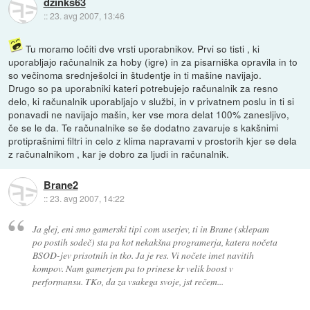
dzinks63
::
23. avg 2007, 13:46
Tu moramo ločiti dve vrsti uporabnikov. Prvi so tisti , ki
uporabljajo računalnik za hoby (igre) in za pisarniška opravila in to
so večinoma srednješolci in študentje in ti mašine navijajo.
Drugo so pa uporabniki kateri potrebujejo računalnik za resno
delo, ki računalnik uporabljajo v službi, in v privatnem poslu in ti si
ponavadi ne navijajo mašin, ker vse mora delat 100% zanesljivo,
če se le da. Te računalnike se še dodatno zavaruje s kakšnimi
protiprašnimi filtri in celo z klima napravami v prostorih kjer se dela
z računalnikom , kar je dobro za ljudi in računalnik.
Brane2
::
23. avg 2007, 14:22
Ja glej, eni smo gamerski tipi com userjev, ti in Brane (sklepam
po postih sodeč) sta pa kot nekakšna programerja, katera nočeta
BSOD-jev prisotnih in tko. Ja je res. Vi nočete imet navitih
kompov. Nam gamerjem pa to prinese kr velik boost v
performansu. TKo, da za vsakega svoje, jst rečem...