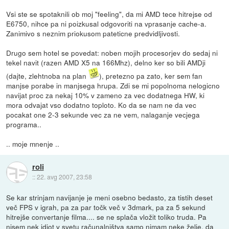
Vsi ste se spotaknili ob moj "feeling", da mi AMD tece hitrejse od
E6750, nihce pa ni poizkusal odgovoriti na vprasanje cache-a.
Zanimivo s neznim priokusom pateticne predvidljivosti.
Drugo sem hotel se povedat: noben mojih procesorjev do sedaj ni
tekel navit (razen AMD X5 na 166Mhz), delno ker so bili AMDji
(dajte, zlehtnoba na plan
), pretezno pa zato, ker sem fan
manjse porabe in manjsega hrupa. Zdi se mi popolnoma nelogicno
navijat proc za nekaj 10% v zameno za vec dodatnega HW, ki
mora odvajat vso dodatno toploto. Ko da se nam ne da vec
pocakat one 2-3 sekunde vec za ne vem, nalaganje vecjega
programa..
.. moje mnenje ..
roli
::
22. avg 2007, 23:58
Se kar strinjam navijanje je meni osebno bedasto, za tistih deset
več FPS v igrah, pa za par točk več v 3dmark, pa za 5 sekund
hitrejše convertanje filma.... se ne splača vložit toliko truda. Pa
nisem nek idiot v svetu računalništva samo nimam neke želje, da