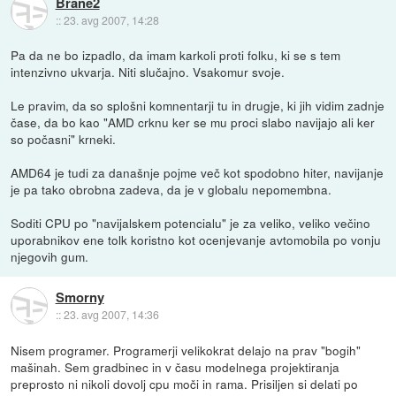
Brane2
::
23. avg 2007, 14:28
Pa da ne bo izpadlo, da imam karkoli proti folku, ki se s tem
intenzivno ukvarja. Niti slučajno. Vsakomur svoje.
Le pravim, da so splošni komnentarji tu in drugje, ki jih vidim zadnje
čase, da bo kao "AMD crknu ker se mu proci slabo navijajo ali ker
so počasni" krneki.
AMD64 je tudi za današnje pojme več kot spodobno hiter, navijanje
je pa tako obrobna zadeva, da je v globalu nepomembna.
Soditi CPU po "navijalskem potencialu" je za veliko, veliko večino
uporabnikov ene tolk koristno kot ocenjevanje avtomobila po vonju
njegovih gum.
Smorny
::
23. avg 2007, 14:36
Nisem programer. Programerji velikokrat delajo na prav "bogih"
mašinah. Sem gradbinec in v času modelnega projektiranja
preprosto ni nikoli dovolj cpu moči in rama. Prisiljen si delati po