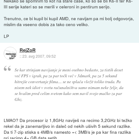
Nekako se spomnim to kot na stare case, ko so se bli K6-II ter K6-
III serije kateri so se merili v celeroni in pentirum serijo.
Trenutno, ce bi kupil bi kupil AMD, ne navijam pa mi bolj odgovorja,
mislim da vseeno dobis za tako ceno veliko.
LP
RejZoR
::
23. avg 2007, 09:52
Se kar strinjam navijanje je meni osebno bedasto, za tistih deset
več FPS v igrah, pa za par točk več v 3dmark, pa za 5 sekund
hitrejše convertanje filma.... se ne splača vložit toliko truda. Pa
nisem nek idiot v svetu računalništva samo nimam neke želje, da
se hvalim pred celim svetom kako sem navil svojo mačko za par
Ghz.
LMAO? Da procesor iz 1,8GHz naviješ na recimo 3,2GHz bi težko
rekel da je zanemarljivo in daleč od nekih ušivih 5 sekund razlike.
Da ti 7-zip stiska s 4MB/s namesto =< 3MB/s je pa kar fina razlika
pri recimo 4+ GB data setih.