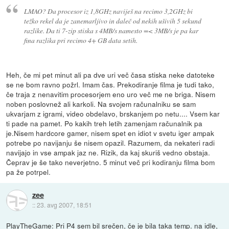
LMAO? Da procesor iz 1,8GHz naviješ na recimo 3,2GHz bi
težko rekel da je zanemarljivo in daleč od nekih ušivih 5 sekund
razlike. Da ti 7-zip stiska s 4MB/s namesto =< 3MB/s je pa kar
fina razlika pri recimo 4+ GB data setih.
Heh, če mi pet minut ali pa dve uri več časa stiska neke datoteke
se ne bom ravno požrl. Imam čas. Prekodiranje filma je tudi tako,
če traja z nenavitim procesorjem eno uro več me ne briga. Nisem
noben poslovnež ali karkoli. Na svojem računalniku se sam
ukvarjam z igrami, video obdelavo, brskanjem po netu.... Vsem kar
ti pade na pamet. Po kakih treh letih zamenjam računalnik pa
je.Nisem hardcore gamer, nisem spet en idiot v svetu iger ampak
potrebe po navijanju še nisem opazil. Razumem, da nekateri radi
navijajo in vse ampak jaz ne. Rizik, da kaj skuriš vedno obstaja.
Čeprav je še tako neverjetno. 5 minut več pri kodiranju filma bom
pa že potrpel.
zee
::
23. avg 2007, 18:51
PlayTheGame: Pri P4 sem bil srečen, če je bila taka temp. na idle,