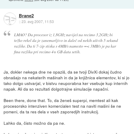
Brane2
::
23. avg 2007, 11:53
LMAO? Da procesor iz 1,8GHz naviješ na recimo 3,2GHz bi
težko rekel da je zanemarljivo in daleč od nekih ušivih 5 sekund
razlike. Da ti 7-zip stiska s 4MB/s namesto =< 3MB/s je pa kar
fina razlika pri recimo 4+ GB data setih.
Ja, dokler nekega dne ne opaziš, da se tvoji DivXi dokaj čudno
obnašajo na nekaterih mašinah in da je knjižnica elementov, ki si jo
tako dolgo ustvarjal, v bistvu neuporabna ker vsebuje kup internih
napak. Ali da so rezultati dolgotrajne simulacije napačni.
Been there, done that. To, da ženeš superpi, memtest ali kak
procesorsko intenziven komercialen test na naviti mašini še ne
pomeni, da ta res dela v vseh zaporedjih instrukcij.
Lahko da, čisto možno da pa ne.