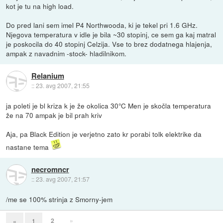
kot je tu na high load.
Do pred lani sem imel P4 Northwooda, ki je tekel pri 1.6 GHz.
Njegova temperatura v idle je bila ~30 stopinj, ce sem ga kaj matral
je poskocila do 40 stopinj Celzija. Vse to brez dodatnega hlajenja,
ampak z navadnim -stock- hladilnikom.
Relanium
::
23. avg 2007, 21:55
ja poleti je bl kriza k je že okolica 30°C Men je skočla temperatura
že na 70 ampak je bil prah kriv
Aja, pa Black Edition je verjetno zato kr porabi tolk elektrike da
nastane tema
necromncr
::
23. avg 2007, 21:57
/me se 100% strinja z Smorny-jem
2
»
«
1