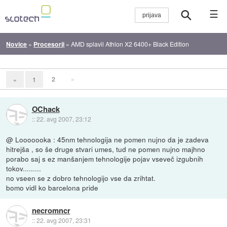
☰
Novice
»
Procesorji
»
AMD splavil Athlon X2 6400+ Black Edition
2
»
«
1
OChack
::
22. avg 2007, 23:12
@ Looooooka : 45nm tehnologija ne pomen nujno da je zadeva
hitrejša , so še druge stvari umes, tud ne pomen nujno majhno
porabo saj s ez manšanjem tehnologije pojav vseveč izgubnih
tokov.........
no vseen se z dobro tehnologijo vse da zrihtat.
bomo vidl ko barcelona pride
necromncr
::
22. avg 2007, 23:31