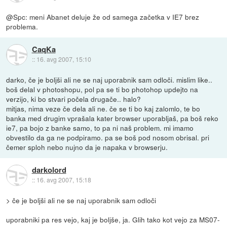
@Spc: meni Abanet deluje že od samega začetka v IE7 brez
problema.
CaqKa
::
16. avg 2007, 15:10
darko, če je boljši ali ne se naj uporabnik sam odloči. mislim like..
boš delal v photoshopu, pol pa se ti bo photohop updejto na
verzijo, ki bo stvari počela drugače.. halo?
mitjas, nima veze če dela ali ne. če se ti bo kaj zalomlo, te bo
banka med drugim vprašala kater browser uporabljaš, pa boš reko
ie7, pa bojo z banke samo, to pa ni naš problem. mi imamo
obvestilo da ga ne podpiramo. pa se boš pod nosom obrisal. pri
čemer sploh nebo nujno da je napaka v browserju.
darkolord
::
16. avg 2007, 15:18
> če je boljši ali ne se naj uporabnik sam odloči
uporabniki pa res vejo, kaj je boljše, ja. Glih tako kot vejo za MS07-