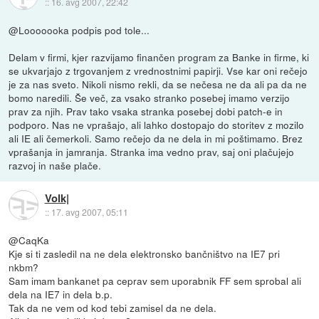
::
16. avg 2007, 22:42
@Looooooka podpis pod tole...
Delam v firmi, kjer razvijamo finančen program za Banke in firme, ki
se ukvarjajo z trgovanjem z vrednostnimi papirji. Vse kar oni rečejo
je za nas sveto. Nikoli nismo rekli, da se nečesa ne da ali pa da ne
bomo naredili. Še več, za vsako stranko posebej imamo verzijo
prav za njih. Prav tako vsaka stranka posebej dobi patch-e in
podporo. Nas ne vprašajo, ali lahko dostopajo do storitev z mozilo
ali IE ali čemerkoli. Samo rečejo da ne dela in mi poštimamo. Brez
vprašanja in jamranja. Stranka ima vedno prav, saj oni plačujejo
razvoj in naše plače.
Volk|
::
17. avg 2007, 05:11
@CaqKa
Kje si ti zasledil na ne dela elektronsko bančništvo na IE7 pri
nkbm?
Sam imam bankanet pa ceprav sem uporabnik FF sem sprobal ali
dela na IE7 in dela b.p.
Tak da ne vem od kod tebi zamisel da ne dela.