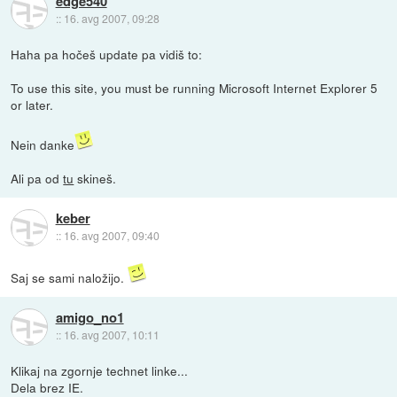
edge540
::
16. avg 2007, 09:28
Haha pa hočeš update pa vidiš to:
To use this site, you must be running Microsoft Internet Explorer 5
or later.
Nein danke
Ali pa od
tu
skineš.
keber
::
16. avg 2007, 09:40
Saj se sami naložijo.
amigo_no1
::
16. avg 2007, 10:11
Klikaj na zgornje technet linke...
Dela brez IE.