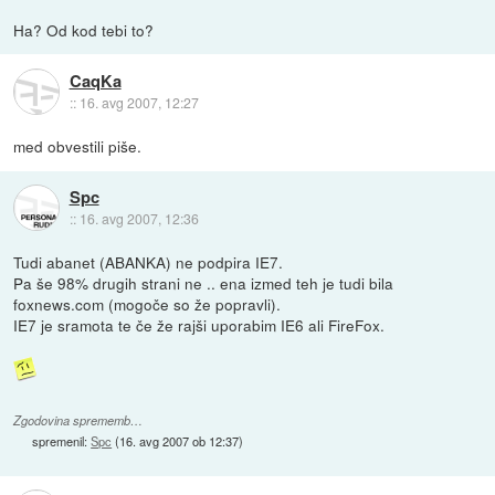
Ha? Od kod tebi to?
CaqKa
::
16. avg 2007, 12:27
med obvestili piše.
Spc
::
16. avg 2007, 12:36
Tudi abanet (ABANKA) ne podpira IE7.
Pa še 98% drugih strani ne .. ena izmed teh je tudi bila
foxnews.com (mogoče so že popravli).
IE7 je sramota te če že rajši uporabim IE6 ali FireFox.
Zgodovina sprememb…
spremenil:
Spc
(
16. avg 2007 ob 12:37
)