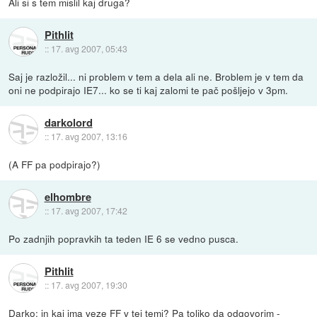
Ali si s tem mislil kaj druga?
Pithlit
::
17. avg 2007, 05:43
Saj je razložil... ni problem v tem a dela ali ne. Broblem je v tem da
oni ne podpirajo IE7... ko se ti kaj zalomi te pač pošljejo v 3pm.
darkolord
::
17. avg 2007, 13:16
(A FF pa podpirajo?)
elhombre
::
17. avg 2007, 17:42
Po zadnjih popravkih ta teden IE 6 se vedno pusca.
Pithlit
::
17. avg 2007, 19:30
Darko: in kaj ima veze FF v tej temi? Pa toliko da odgovorim -