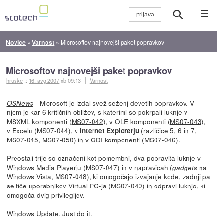
☰
Novice
»
Varnost
»
Microsoftov najnovejši paket popravkov
Microsoftov najnovejši paket popravkov
hruske
::
16. avg 2007
ob 09:13
Varnost
- Microsoft je izdal svež seženj devetih popravkov. V
OSNews
njem je kar 6 kritičnih obližev, s katerimi so pokrpali luknje v
MSXML komponenti (
MS07-042
), v OLE komponenti (
MS07-043
),
v Excelu (
MS07-044
), v
(različice 5, 6 in 7,
Internet Explorerju
MS07-045
,
MS07-050
) in v GDI komponenti (
MS07-046
).
Preostali trije so označeni kot pomembni, dva popravita luknje v
Windows Media Playerju (
MS07-047
) in v napravicah (
na
gadgets
Windows Vista,
MS07-048
), ki omogočajo izvajanje kode, zadnji pa
se tiče uporabnikov Virtual PC-ja (
MS07-049
) in odpravi luknjo, ki
omogoča dvig privilegijev.
Windows Update. Just do it.