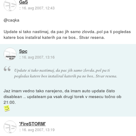
GaS
::
16. avg 2007, 12:43
@caqka
Update si tako nastimaj, da pac jih samo zlovda..pol pa ti pogledas
katere bos instaliral katerih pa ne bos.. Stvar resena.
Spc
::
16. avg 2007, 13:16
Update si tako nastimaj, da pac jih samo zlovda..pol pa ti
pogledas katere bos instaliral katerih pa ne bos.. Stvar resena.
Jaz imam vedno tako narejeno, da imam auto update čisto
disablean .. updateam pa vsak drugi torek v mesecu točno ob
21:00.
'FireSTORM'
::
16. avg 2007, 13:19