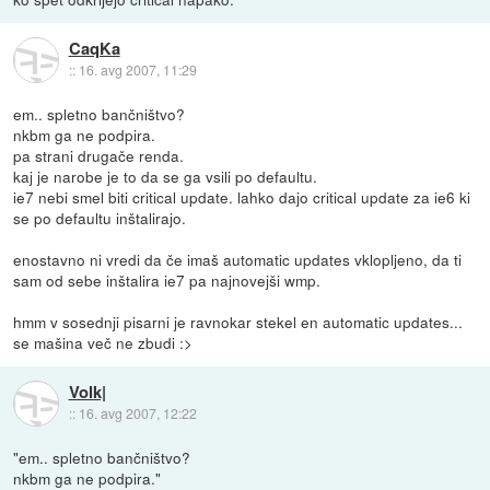
CaqKa
::
16. avg 2007, 11:29
em.. spletno bančništvo?
nkbm ga ne podpira.
pa strani drugače renda.
kaj je narobe je to da se ga vsili po defaultu.
ie7 nebi smel biti critical update. lahko dajo critical update za ie6 ki
se po defaultu inštalirajo.
enostavno ni vredi da če imaš automatic updates vklopljeno, da ti
sam od sebe inštalira ie7 pa najnovejši wmp.
hmm v sosednji pisarni je ravnokar stekel en automatic updates...
se mašina več ne zbudi :>
Volk|
::
16. avg 2007, 12:22
"em.. spletno bančništvo?
nkbm ga ne podpira."