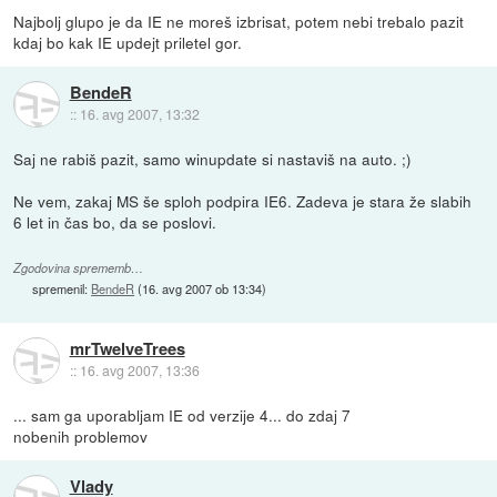
Najbolj glupo je da IE ne moreš izbrisat, potem nebi trebalo pazit
kdaj bo kak IE updejt priletel gor.
BendeR
::
16. avg 2007, 13:32
Saj ne rabiš pazit, samo winupdate si nastaviš na auto. ;)
Ne vem, zakaj MS še sploh podpira IE6. Zadeva je stara že slabih
6 let in čas bo, da se poslovi.
Zgodovina sprememb…
spremenil:
BendeR
(
16. avg 2007 ob 13:34
)
mrTwelveTrees
::
16. avg 2007, 13:36
... sam ga uporabljam IE od verzije 4... do zdaj 7
nobenih problemov
Vlady