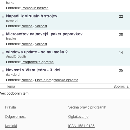
burka
Oddelek:
Pomoč in nasveti
»
Napadi iz virtualnih strojev
22
poweroff
Oddelek:
Novice
/
Varnost
»
Microsoftov najnovejši paket popravkov
38
hruske
Oddelek:
Novice
/
Varnost
»
windows update - se mu meša ?
14
AngelOfDeath
Oddelek:
Programska oprema
»
Novosti v Vista jedru - 3. del
35
darkolord
Oddelek:
Novice
/
Ostala programska oprema
Tema
Sporočila
Več podobnih tem
Pravila
Večina pravic pridržanih
Odgovornost
Oglaševanje
Kontakt
ISSN 1581-0186