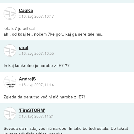
CaqKa
::
16. avg 2007, 10:47
lol.. ie7 je critical
ah.. od kdaj te.. nočem 7ke gor.. kaj ga sere tale ms..
pirat
::
16. avg 2007, 10:55
In kaj konkretno je narobe z IE7 ??
AndrejS
::
16. avg 2007, 11:14
Zgleda da trenutno več ni nič narobe z IE7!
'FireSTORM'
::
16. avg 2007, 11:21
Seveda da ni zdaj več nič narobe. In tako bo tudi ostalo. Do takrat
ko spet odkrijejo critical napako.