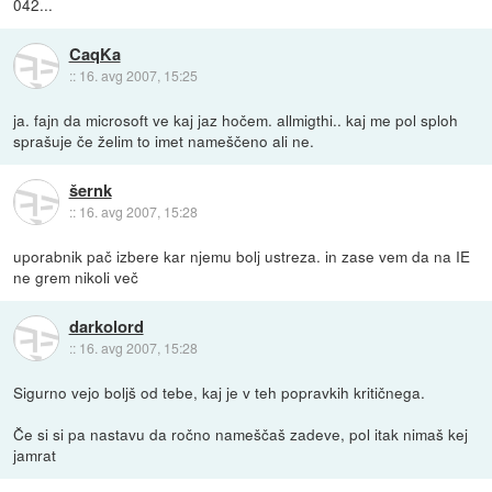
042...
CaqKa
::
16. avg 2007, 15:25
ja. fajn da microsoft ve kaj jaz hočem. allmigthi.. kaj me pol sploh
sprašuje če želim to imet nameščeno ali ne.
šernk
::
16. avg 2007, 15:28
uporabnik pač izbere kar njemu bolj ustreza. in zase vem da na IE
ne grem nikoli več
darkolord
::
16. avg 2007, 15:28
Sigurno vejo boljš od tebe, kaj je v teh popravkih kritičnega.
Če si si pa nastavu da ročno nameščaš zadeve, pol itak nimaš kej
jamrat