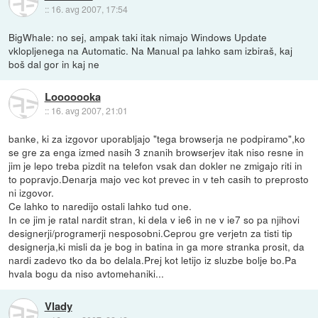
::
16. avg 2007, 17:54
BigWhale: no sej, ampak taki itak nimajo Windows Update
vklopljenega na Automatic. Na Manual pa lahko sam izbiraš, kaj
boš dal gor in kaj ne
Looooooka
::
16. avg 2007, 21:01
banke, ki za izgovor uporabljajo "tega browserja ne podpiramo",ko
se gre za enga izmed nasih 3 znanih browserjev itak niso resne in
jim je lepo treba pizdit na telefon vsak dan dokler ne zmigajo riti in
to popravjo.Denarja majo vec kot prevec in v teh casih to preprosto
ni izgovor.
Ce lahko to naredijo ostali lahko tud one.
In ce jim je ratal nardit stran, ki dela v ie6 in ne v ie7 so pa njihovi
designerji/programerji nesposobni.Ceprou gre verjetn za tisti tip
designerja,ki misli da je bog in batina in ga more stranka prosit, da
nardi zadevo tko da bo delala.Prej kot letijo iz sluzbe bolje bo.Pa
hvala bogu da niso avtomehaniki...
Vlady