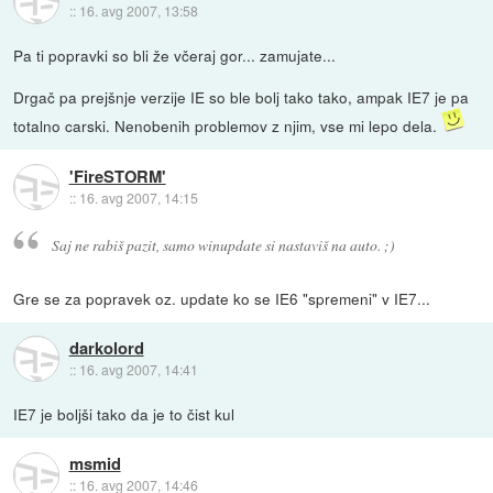
::
16. avg 2007, 13:58
Pa ti popravki so bli že včeraj gor... zamujate...
Drgač pa prejšnje verzije IE so ble bolj tako tako, ampak IE7 je pa
totalno carski. Nenobenih problemov z njim, vse mi lepo dela.
'FireSTORM'
::
16. avg 2007, 14:15
Saj ne rabiš pazit, samo winupdate si nastaviš na auto. ;)
Gre se za popravek oz. update ko se IE6 "spremeni" v IE7...
darkolord
::
16. avg 2007, 14:41
IE7 je boljši tako da je to čist kul
msmid
::
16. avg 2007, 14:46