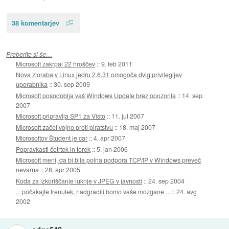
38 komentarjev
Preberite si še…
Microsoft zakrpal 22 hroščev
::
9. feb 2011
Nova zloraba v Linux jedru 2.6.31 omogoča dvig privilegijev
uporabnika
::
30. sep 2009
Microsoft posodoblja vaš Windows Update brez opozorila
::
14. sep
2007
Microsoft pripravlja SP1 za Visto
::
11. jul 2007
Microsoft začel vojno proti piratstvu
::
18. maj 2007
Microsoftov Študent je car
::
4. apr 2007
Popravkasti četrtek in torek
::
5. jan 2006
Microsoft meni, da bi bila polna podpora TCP/IP v Windows preveč
nevarna
::
28. apr 2005
Koda za izkoriščanje luknje v JPEG v javnosti
::
24. sep 2004
... počakajte trenutek, nadgradili bomo vaše možgane ...
::
24. avg
2002