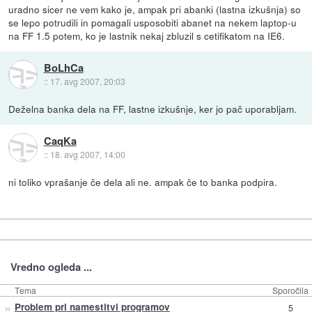
uradno sicer ne vem kako je, ampak pri abanki (lastna izkušnja) so
se lepo potrudili in pomagali usposobiti abanet na nekem laptop-u
na FF 1.5 potem, ko je lastnik nekaj zbluzil s cetifikatom na IE6.
BoLhCa
::
17. avg 2007, 20:03
Deželna banka dela na FF, lastne izkušnje, ker jo pač uporabljam.
CaqKa
::
18. avg 2007, 14:00
ni toliko vprašanje če dela ali ne. ampak če to banka podpira.
Vredno ogleda ...
Tema
Sporočila
»
Problem pri namestitvi programov
5