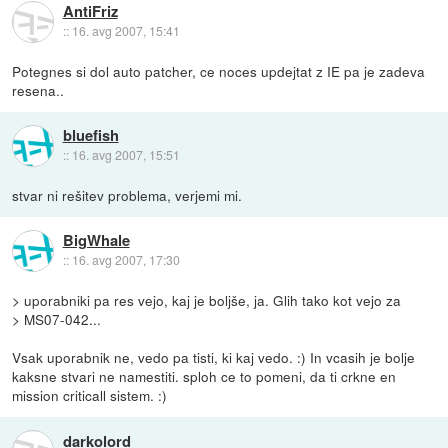
AntiFriz
::
16. avg 2007, 15:41
Potegnes si dol auto patcher, ce noces updejtat z IE pa je zadeva
resena..
bluefish
::
16. avg 2007, 15:51
stvar ni rešitev problema, verjemi mi.
BigWhale
::
16. avg 2007, 17:30
> uporabniki pa res vejo, kaj je boljše, ja. Glih tako kot vejo za
> MS07-042...
Vsak uporabnik ne, vedo pa tisti, ki kaj vedo. :) In vcasih je bolje
kaksne stvari ne namestiti. sploh ce to pomeni, da ti crkne en
mission criticall sistem. :)
darkolord