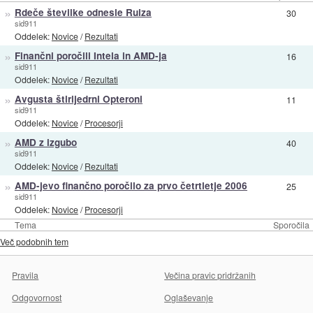
»
Rdeče številke odnesle Ruiza
30
sid911
Oddelek:
Novice
/
Rezultati
»
Finančni poročili Intela in AMD-ja
16
sid911
Oddelek:
Novice
/
Rezultati
»
Avgusta štirijedrni Opteroni
11
sid911
Oddelek:
Novice
/
Procesorji
»
AMD z izgubo
40
sid911
Oddelek:
Novice
/
Rezultati
»
AMD-jevo finančno poročilo za prvo četrtletje 2006
25
sid911
Oddelek:
Novice
/
Procesorji
Tema
Sporočila
Več podobnih tem
Pravila
Večina pravic pridržanih
Odgovornost
Oglaševanje