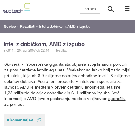
☰
Novice
»
Rezultati
»
Intel z dobičkom, AMD z izgubo
Intel z dobičkom, AMD z izgubo
sid911
::
20. apr 2007
ob 22:44
Rezultati
- Procesorska giganta sta objavila svoji finančni poročili
Slo-Tech
za prvo četrtletje letošnjega leta. Vsekakor so lahko bolj zadovoljni
pri Intelu, ki je ob 8,9 milijarde dolarjev dohodkov imel 1,6 milijarde
dolarjev dobička. Več o tem preberite v Intelovem
sporočilu za
javnost
. AMD je medtem v prvem četrtletju letošnjega leta imel
1,23 milijarde dolarjev dohodkov in 611 milijonov izgube. Več
informacij o AMD-jevem poslovanju najdete v njihovem
sporočilu
za javnost
.
8 komentarjev