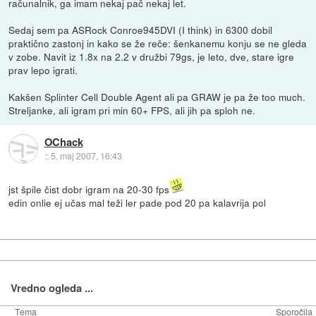
računalnik, ga imam nekaj pač nekaj let.
Sedaj sem pa ASRock Conroe945DVI (I think) in 6300 dobil
praktično zastonj in kako se že reče: šenkanemu konju se ne gleda
v zobe. Navit iz 1.8x na 2.2 v družbi 79gs, je leto, dve, stare igre
prav lepo igrati.
Kakšen Splinter Cell Double Agent ali pa GRAW je pa že too much.
Streljanke, ali igram pri min 60+ FPS, ali jih pa sploh ne.
OChack
::
5. maj 2007, 16:43
jst špile čist dobr igram na 20-30 fps
edin onlie ej učas mal teži ler pade pod 20 pa kalavrija pol
Vredno ogleda ...
Tema
Sporočila