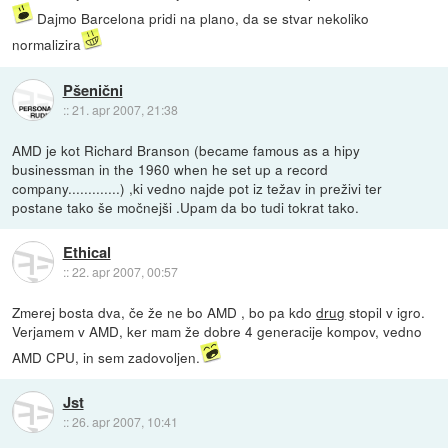
Dajmo Barcelona pridi na plano, da se stvar nekoliko
normalizira
Pšenični
::
21. apr 2007, 21:38
AMD je kot Richard Branson (became famous as a hipy
businessman in the 1960 when he set up a record
company.............) ,ki vedno najde pot iz težav in preživi ter
postane tako še močnejši .Upam da bo tudi tokrat tako.
Ethical
::
22. apr 2007, 00:57
Zmerej bosta dva, če že ne bo AMD , bo pa kdo
drug
stopil v igro.
Verjamem v AMD, ker mam že dobre 4 generacije kompov, vedno
AMD CPU, in sem zadovoljen.
Jst
::
26. apr 2007, 10:41