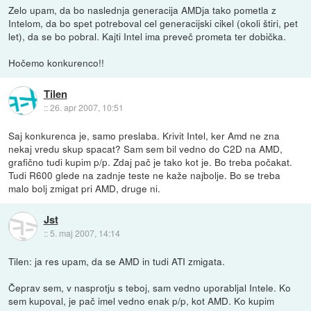
Zelo upam, da bo naslednja generacija AMDja tako pometla z
Intelom, da bo spet potreboval cel generacijski cikel (okoli štiri, pet
let), da se bo pobral. Kajti Intel ima preveč prometa ter dobička.
Hočemo konkurenco!!
Tilen
::
26. apr 2007, 10:51
Saj konkurenca je, samo preslaba. Krivit Intel, ker Amd ne zna
nekaj vredu skup spacat? Sam sem bil vedno do C2D na AMD,
grafično tudi kupim p/p. Zdaj pač je tako kot je. Bo treba počakat.
Tudi R600 glede na zadnje teste ne kaže najbolje. Bo se treba
malo bolj zmigat pri AMD, druge ni.
Jst
::
5. maj 2007, 14:14
Tilen: ja res upam, da se AMD in tudi ATI zmigata.
Čeprav sem, v nasprotju s teboj, sam vedno uporabljal Intele. Ko
sem kupoval, je pač imel vedno enak p/p, kot AMD. Ko kupim