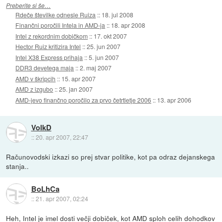
Preberite si še…
Rdeče številke odnesle Ruiza
::
18. jul 2008
Finančni poročili Intela in AMD-ja
::
18. apr 2008
Intel z rekordnim dobičkom
::
17. okt 2007
Hector Ruiz kritizira Intel
::
25. jun 2007
Intel X38 Express prihaja
::
5. jun 2007
DDR3 devetega maja
::
2. maj 2007
AMD v škripcih
::
15. apr 2007
AMD z izgubo
::
25. jan 2007
AMD-jevo finančno poročilo za prvo četrtletje 2006
::
13. apr 2006
VolkD
::
20. apr 2007, 22:47
Računovodski izkazi so prej stvar politike, kot pa odraz dejanskega
stanja..
BoLhCa
::
21. apr 2007, 02:24
Heh, Intel je imel dosti večji dobiček, kot AMD sploh celih dohodkov