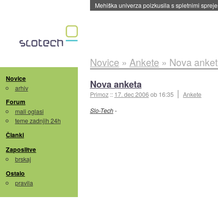
Evropska vesoljska agencija razvija svojo rak
Novice
»
Ankete
»
Nova anket
Novice
Nova anketa
arhiv
Primoz
::
17. dec 2006
ob 16:35
Ankete
Forum
Slo-Tech
-
mali oglasi
teme zadnjih 24h
Članki
Zaposlitve
brskaj
Ostalo
pravila