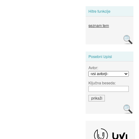
Hitre funkcije
seznam tem
Posebni izpisi
Avtor:
Ključna beseda: