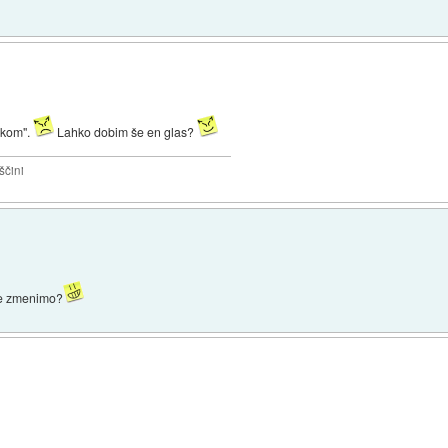
ikom".
Lahko dobim še en glas?
ščini
 se zmenimo?