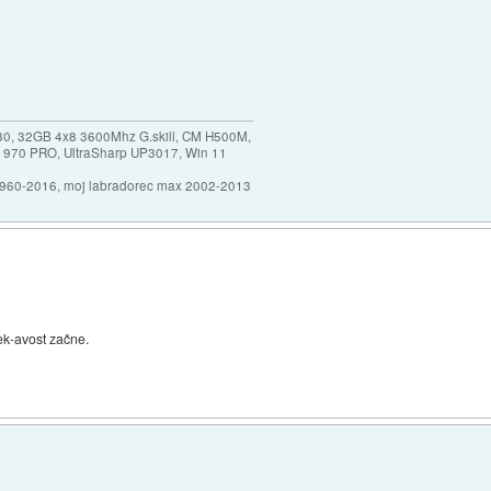
30, 32GB 4x8 3600Mhz G.skill, CM H500M,
 970 PRO, UltraSharp UP3017, Win 11
1960-2016, moj labradorec max 2002-2013
ek-avost začne.