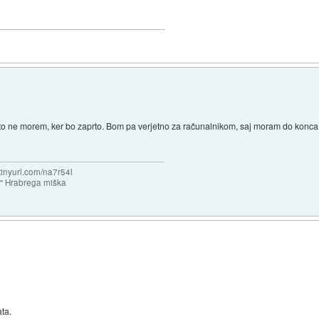
ne morem, ker bo zaprto. Bom pa verjetno za računalnikom, saj moram do konca le
/tinyurl.com/na7r54l
e" Hrabrega miška
ata.