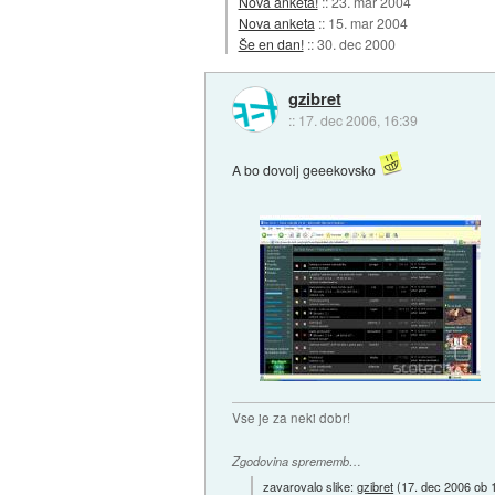
Nova anketa!
::
23. mar 2004
Nova anketa
::
15. mar 2004
Še en dan!
::
30. dec 2000
gzibret
::
17. dec 2006, 16:39
A bo dovolj geeekovsko
Vse je za neki dobr!
Zgodovina sprememb…
zavarovalo slike:
gzibret
(
17. dec 2006 ob 