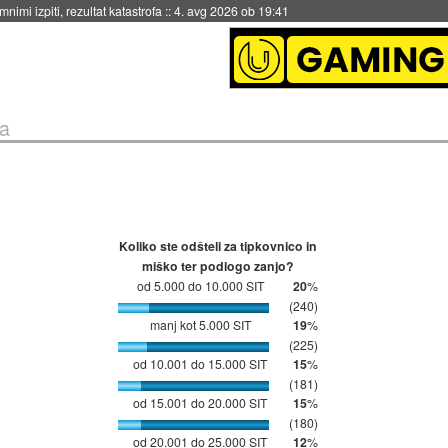
eto za večkratno uporabo
::
4. avg 2026 ob 19:41
a
Koliko ste odšteli za tipkovnico in
miško ter podlogo zanjo?
od 5.000 do 10.000 SIT
20
%
(240)
manj kot 5.000 SIT
19
%
(225)
od 10.001 do 15.000 SIT
15
%
(181)
od 15.001 do 20.000 SIT
15
%
(180)
od 20.001 do 25.000 SIT
12
%