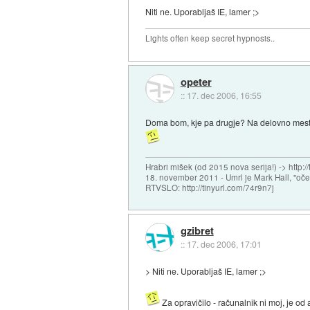
Niti ne. Uporabljaš IE, lamer ;>
Lights often keep secret hypnosis..
opeter
::
17. dec 2006, 16:55
Doma bom, kje pa drugje? Na delovno mesto 
Hrabri mišek (od 2015 nova serija!) -> http:/
18. november 2011 - Umrl je Mark Hall, "oč
RTVSLO: http://tinyurl.com/74r9n7j
gzibret
::
17. dec 2006, 17:01
> Niti ne. Uporabljaš IE, lamer ;>
Za opravičilo - računalnik ni moj, je od 