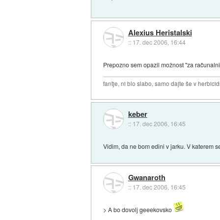
Alexius Heristalski
::
17. dec 2006, 16:44
Prepozno sem opazil možnost "za računaln
fantje, ni blo slabo, samo dajte še v herbicid
keber
::
17. dec 2006, 16:45
Vidim, da ne bom edini v jarku. V katerem
Gwanaroth
::
17. dec 2006, 16:45
> A bo dovolj geeekovsko