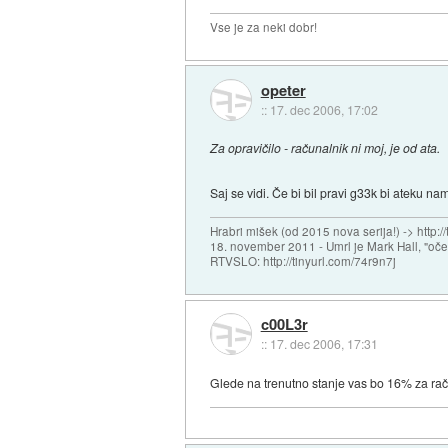
Vse je za neki dobr!
opeter
::
17. dec 2006, 17:02
Za opravičilo - računalnik ni moj, je od ata.
Saj se vidi. Če bi bil pravi g33k bi ateku n
Hrabri mišek (od 2015 nova serija!) -> http:/
18. november 2011 - Umrl je Mark Hall, "oč
RTVSLO: http://tinyurl.com/74r9n7j
c00L3r
::
17. dec 2006, 17:31
Glede na trenutno stanje vas bo 16% za raču