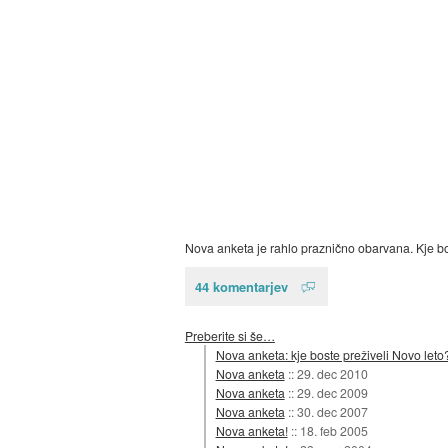
Nova anketa je rahlo praznično obarvana. Kje bo
44 komentarjev
Preberite si še…
Nova anketa: kje boste preživeli Novo leto
Nova anketa
::
29. dec 2010
Nova anketa
::
29. dec 2009
Nova anketa
::
30. dec 2007
Nova anketa!
::
18. feb 2005