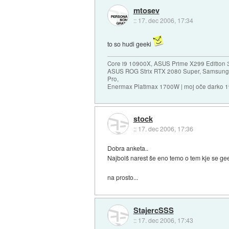
mtosev
::
17. dec 2006, 17:34
to so hudi geeki
Core i9 10900X, ASUS Prime X299 Edition 
ASUS ROG Strix RTX 2080 Super, Samsung
Pro,
Enermax Platimax 1700W | moj oče darko 
stock
::
17. dec 2006, 17:36
Dobra anketa..
Najbolš narest še eno temo o tem kje se ge
na prosto...
StajercSSS
::
17. dec 2006, 17:43