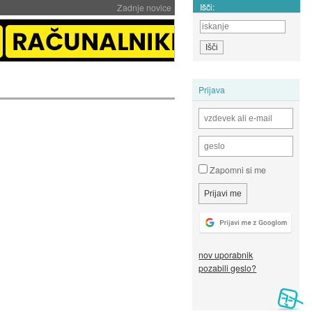
Išči:
Zadnje novice
Prijava
Zapomni si me
nov uporabnik
pozabili geslo?