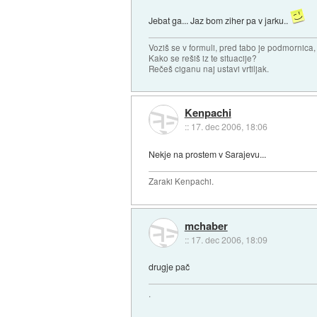
Jebat ga... Jaz bom ziher pa v jarku..
Voziš se v formuli, pred tabo je podmornica,
Kako se rešiš iz te situacije?
Rečeš ciganu naj ustavi vrtiljak.
Kenpachi
::
17. dec 2006, 18:06
Nekje na prostem v Sarajevu...
Zaraki Kenpachi.
mchaber
::
17. dec 2006, 18:09
drugje pač
.