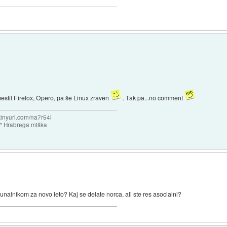
amestil Firefox, Opero, pa še Linux zraven
. Tak pa...no comment
/tinyurl.com/na7r54l
e" Hrabrega miška
nalnikom za novo leto? Kaj se delate norca, ali ste res asocialni?