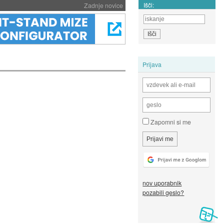
Išči:
Zadnje novice
Prijava
Zapomni si me
nov uporabnik
pozabili geslo?