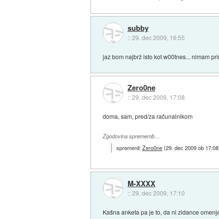
subby
::
29. dec 2009, 16:55
jaz bom najbrž isto kot w00tnes... nimam pri
Zero0ne
::
29. dec 2009, 17:08
doma, sam, pred/za računalnikom
Zgodovina sprememb…
spremenil:
Zero0ne
(
29. dec 2009 ob 17:08
M-XXXX
::
29. dec 2009, 17:10
Kašna anketa pa je to, da ni zidance omenj