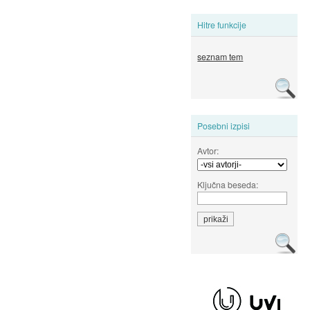
Hitre funkcije
seznam tem
Posebni izpisi
Avtor:
Ključna beseda: