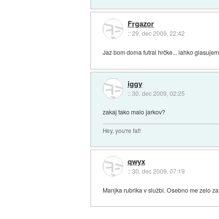
Frgazor
::
29. dec 2009, 22:42
Jaz bom doma futral hrčke... lahko glasuje
iggy
::
30. dec 2009, 02:25
zakaj tako malo jarkov?
Hey, you're fat!
qwyx
::
30. dec 2009, 07:19
Manjka rubrika v službi. Osebno me zelo zan