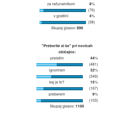
za računalnikom
8
%
(76)
v gostilni
4
%
(38)
Skupaj glasov:
896
"Preberite si še" pri novicah
običajno:
preletim
44
%
(481)
ignoriram
32
%
(349)
kaj je to?
15
%
(167)
preberem
9
%
(103)
Skupaj glasov:
1100