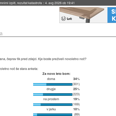
eto za večkratno uporabo
::
4. avg 2026 ob 19:41
a
na, čeprav tik pred zdajci. Kje boste preživeli novoletno noč?
oletno noč še stara anketa:
Za novo leto bom:
doma
34
%
(301)
drugje
25
%
(223)
na prostem
19
%
(169)
v jarku
10
%
(89)