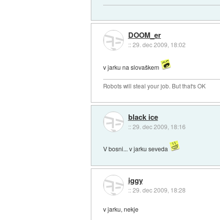
DOOM_er
::
29. dec 2009, 18:02
v jarku na slovaškem
Robots will steal your job. But that's OK
black ice
::
29. dec 2009, 18:16
V bosni... v jarku seveda
iggy
::
29. dec 2009, 18:28
v jarku, nekje