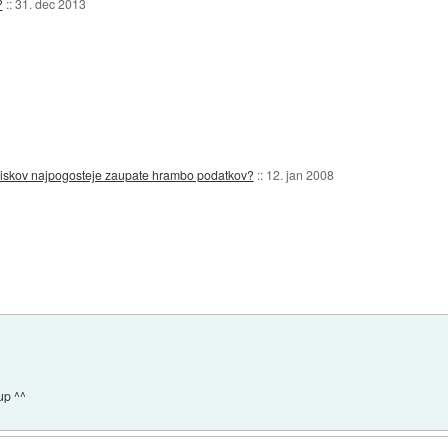
?
::
31. dec 2013
 diskov najpogosteje zaupate hrambo podatkov?
::
12. jan 2008
up ^^