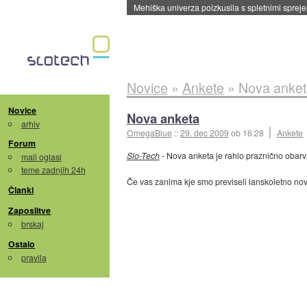
Evropska vesoljska agencija razvija svojo rak
Novice
»
Ankete
»
Nova anket
Novice
Nova anketa
arhiv
OmegaBlue
::
29. dec 2009
ob 16:28
Ankete
Forum
Slo-Tech
- Nova anketa je rahlo praznično obarva
mali oglasi
teme zadnjih 24h
Če vas zanima kje smo previseli lanskoletno nov
Članki
Zaposlitve
brskaj
Ostalo
pravila