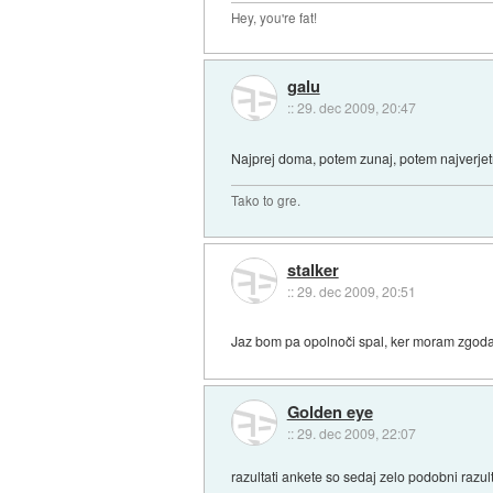
Hey, you're fat!
galu
::
29. dec 2009, 20:47
Najprej doma, potem zunaj, potem najverjetn
Tako to gre.
stalker
::
29. dec 2009, 20:51
Jaz bom pa opolnoči spal, ker moram zgoda
Golden eye
::
29. dec 2009, 22:07
razultati ankete so sedaj zelo podobni razul