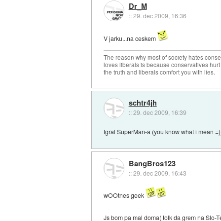
Dr_M
::
29. dec 2009, 16:36
V jarku...na ceskem
The reason why most of society hates conse
loves liberals is because conservatives hurt
the truth and liberals comfort you with lies.
schtr4jh
::
29. dec 2009, 16:39
Igral SuperMan-a (you know what i mean =)
BangBros123
::
29. dec 2009, 16:43
wOOtnes geek
Js bom pa mal doma( tolk da grem na Slo-T