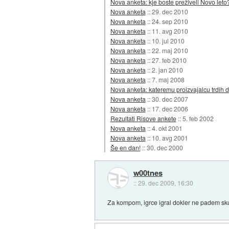
Nova anketa: kje boste preživeli Novo leto
Nova anketa
::
29. dec 2010
Nova anketa
::
24. sep 2010
Nova anketa
::
11. avg 2010
Nova anketa
::
10. jul 2010
Nova anketa
::
22. maj 2010
Nova anketa
::
27. feb 2010
Nova anketa
::
2. jan 2010
Nova anketa
::
7. maj 2008
Nova anketa: kateremu proizvajalcu trdih
Nova anketa
::
30. dec 2007
Nova anketa
::
17. dec 2006
Rezultati Risove ankete
::
5. feb 2002
Nova anketa
::
4. okt 2001
Nova anketa
::
10. avg 2001
Še en dan!
::
30. dec 2000
w00tnes
::
29. dec 2009, 16:30
Za kompom, igrce igral dokler ne padem sk