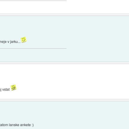
eje v jarku...
j vstat
tatom lanske ankete :)