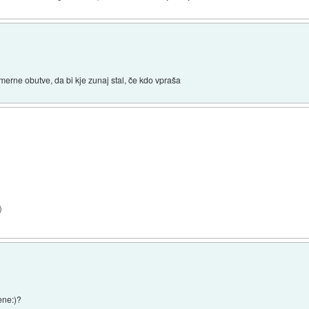
merne obutve, da bi kje zunaj stal, če kdo vpraša
)
ene:)?