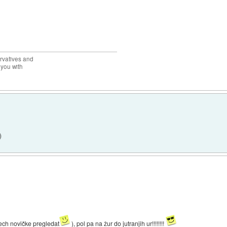
rvatives and
 you with
)
ech novičke pregledat
), pol pa na žur do jutranjih ur!!!!!!!!