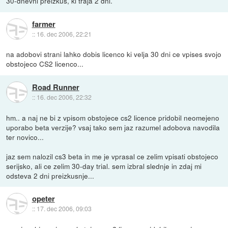
30-dnevni preizkus, ki traja 2 dni.
farmer
::
16. dec 2006, 22:21
na adobovi strani lahko dobis licenco ki velja 30 dni ce vpises svojo
obstojeco CS2 licenco...
Road Runner
::
16. dec 2006, 22:32
hm.. a naj ne bi z vpisom obstojece cs2 licence pridobil neomejeno
uporabo beta verzije? vsaj tako sem jaz razumel adobova navodila
ter novico...
jaz sem nalozil cs3 beta in me je vprasal ce zelim vpisati obstojeco
serijsko, ali ce zelim 30-day trial. sem izbral slednje in zdaj mi
odsteva 2 dni preizkusnje...
opeter
::
17. dec 2006, 09:03