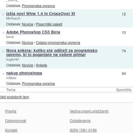
Oddelek:
Programska oprema
»
Izšla novi Wine 1.4 in CrossOver XI
12
McHusch
Oddelek:
Novice
/
Pisarniški paketi
»
Adobe Photoshop CS3 Beta
10
borat
Oddelek:
Novice
/
Ostala programska oprema
»
Nova anketa: koliko ste odšteli za programsko
74
opremo, ki jo poganjate na vašem primar
kuglvinkl
Oddelek:
Novice
/
Ankete
»
nakup photoshopa
34
mitjaxp
Oddelek:
Programska oprema
Tema
Sporočila
Več podobnih tem
Pravila
Večina pravic pridržanih
Odgovornost
Oglaševanje
Kontakt
ISSN 1581-0186