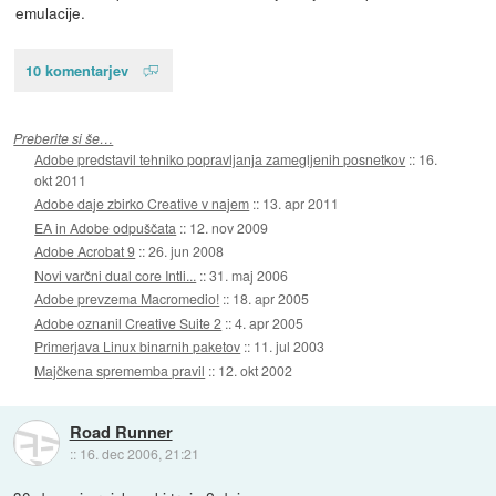
emulacije.
10 komentarjev
Preberite si še…
Adobe predstavil tehniko popravljanja zamegljenih posnetkov
::
16.
okt 2011
Adobe daje zbirko Creative v najem
::
13. apr 2011
EA in Adobe odpuščata
::
12. nov 2009
Adobe Acrobat 9
::
26. jun 2008
Novi varčni dual core Intli...
::
31. maj 2006
Adobe prevzema Macromedio!
::
18. apr 2005
Adobe oznanil Creative Suite 2
::
4. apr 2005
Primerjava Linux binarnih paketov
::
11. jul 2003
Majčkena sprememba pravil
::
12. okt 2002
Road Runner
::
16. dec 2006, 21:21