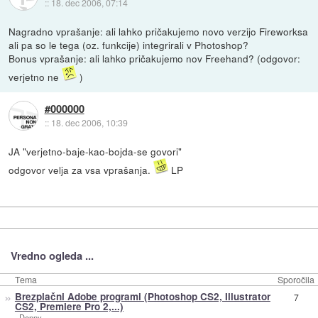
::
18. dec 2006, 07:14
Nagradno vprašanje: ali lahko pričakujemo novo verzijo Fireworksa
ali pa so le tega (oz. funkcije) integrirali v Photoshop?
Bonus vprašanje: ali lahko pričakujemo nov Freehand? (odgovor:
verjetno ne
)
#000000
::
18. dec 2006, 10:39
JA "verjetno-baje-kao-bojda-se govori"
odgovor velja za vsa vprašanja.
LP
Vredno ogleda ...
Tema
Sporočila
»
Brezplačni Adobe programi (Photoshop CS2, Illustrator
7
CS2, Premiere Pro 2,...)
_Denny_