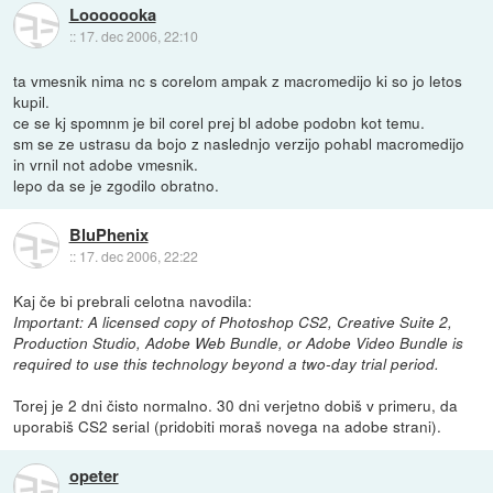
Looooooka
::
17. dec 2006, 22:10
ta vmesnik nima nc s corelom ampak z macromedijo ki so jo letos
kupil.
ce se kj spomnm je bil corel prej bl adobe podobn kot temu.
sm se ze ustrasu da bojo z naslednjo verzijo pohabl macromedijo
in vrnil not adobe vmesnik.
lepo da se je zgodilo obratno.
BluPhenix
::
17. dec 2006, 22:22
Kaj če bi prebrali celotna navodila:
Important: A licensed copy of Photoshop CS2, Creative Suite 2,
Production Studio, Adobe Web Bundle, or Adobe Video Bundle is
required to use this technology beyond a two-day trial period.
Torej je 2 dni čisto normalno. 30 dni verjetno dobiš v primeru, da
uporabiš CS2 serial (pridobiti moraš novega na adobe strani).
opeter