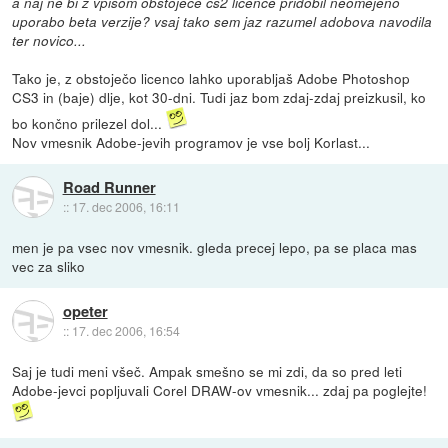
a naj ne bi z vpisom obstojece cs2 licence pridobil neomejeno
uporabo beta verzije? vsaj tako sem jaz razumel adobova navodila
ter novico...
Tako je, z obstoječo licenco lahko uporabljaš Adobe Photoshop
CS3 in (baje) dlje, kot 30-dni. Tudi jaz bom zdaj-zdaj preizkusil, ko
bo končno prilezel dol...
Nov vmesnik Adobe-jevih programov je vse bolj Korlast...
Road Runner
::
17. dec 2006, 16:11
men je pa vsec nov vmesnik. gleda precej lepo, pa se placa mas
vec za sliko
opeter
::
17. dec 2006, 16:54
Saj je tudi meni všeč. Ampak smešno se mi zdi, da so pred leti
Adobe-jevci popljuvali Corel DRAW-ov vmesnik... zdaj pa poglejte!