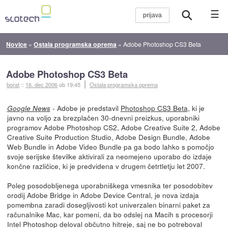
☰
Novice
»
Ostala programska oprema
»
Adobe Photoshop CS3 Beta
Adobe Photoshop CS3 Beta
borat
::
16. dec 2006
ob 19:45
Ostala programska oprema
- Adobe je predstavil
Photoshop CS3 Beta
, ki je
Google News
javno na voljo za brezplačen 30-dnevni preizkus, uporabniki
programov Adobe Photoshop CS2, Adobe Creative Suite 2, Adobe
Creative Suite Production Studio, Adobe Design Bundle, Adobe
Web Bundle in Adobe Video Bundle pa ga bodo lahko s pomočjo
svoje serijske številke aktivirali za neomejeno uporabo do izdaje
končne različice, ki je predvidena v drugem četrtletju let 2007.
Poleg posodobljenega uporabniškega vmesnika ter posodobitev
orodij Adobe Bridge in Adobe Device Central, je nova izdaja
pomembna zaradi dosegljivosti kot univerzalen binarni paket za
računalnike Mac, kar pomeni, da bo odslej na Macih s procesorji
Intel Photoshop deloval občutno hitreje, saj ne bo potreboval