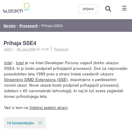
☰
Novice
»
Procesorji
»
Prihaja SSE4
Prihaja SSE4
sid911
::
28. sep 2006
ob 16:39
Procesorji
-
Intel
je na
najavil zbirko ukazov
Intel
Intel Developer Forumu
SSE4, ki jo bodo podpirali prihajajoči procesorji. Gre za najnovejšo
posodobitev leta 1999 prav s strani Intela uvedenih ukazov
Streaming SIMD Extensions (SSE)
, dopolnjeno s petdesetimi
novimi ukazi. Nove ukaze bodo podpirali prihajajoči procesorji,
izdelani v 45 nanometrski tehnologiji, ki naj bi luč sveta zagledali
konec prihodnjega leta.
Več o tem na
Intelovi spletni strani
.
14 komentarjev