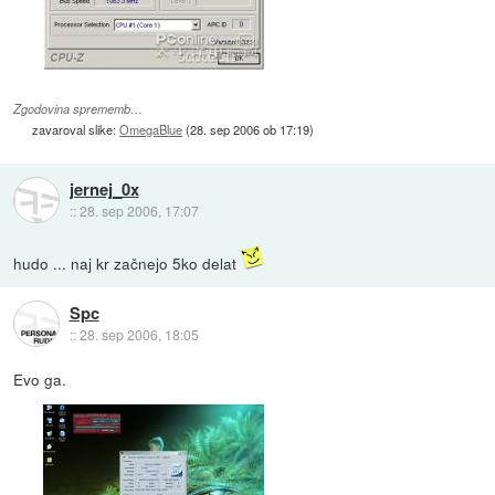
Zgodovina sprememb…
zavaroval slike:
OmegaBlue
(
28. sep 2006 ob 17:19
)
jernej_0x
::
28. sep 2006, 17:07
hudo ... naj kr začnejo 5ko delat
Spc
::
28. sep 2006, 18:05
Evo ga.