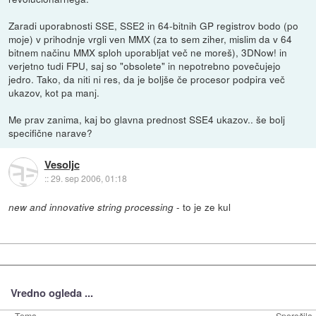
Zaradi uporabnosti SSE, SSE2 in 64-bitnih GP registrov bodo (po
moje) v prihodnje vrgli ven MMX (za to sem ziher, mislim da v 64
bitnem načinu MMX sploh uporabljat več ne moreš), 3DNow! in
verjetno tudi FPU, saj so "obsolete" in nepotrebno povečujejo
jedro. Tako, da niti ni res, da je boljše če procesor podpira več
ukazov, kot pa manj.
Me prav zanima, kaj bo glavna prednost SSE4 ukazov.. še bolj
specifične narave?
Vesoljc
::
29. sep 2006, 01:18
- to je ze kul
new and innovative string processing
Vredno ogleda ...
Tema
Sporočila