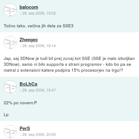
balocom
::
28. sep 2006, 19:02
Točno tako, večina jih dela za SSE3
Zheegec
::
28. sep 2006, 19:14
Jap, saj 3DNow je tudi bil prej zunaj kot SSE (SSE je malo izboljšan
3DNow), samo ni bilo supporta s strani programov - kdo bo pa se
matral z extensioni katere podpira 15% procesorjev na trgu!?
BoLhCa
::
28. sep 2006, 19:47
22% po novem:P
Lp
PerS
::
28. sep 2006, 20:50