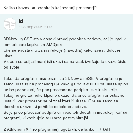
Koliko ukazov pa podpirajo kaj sedanji procesorji?
Izi
::
28. sep 2006, 21:09
3DNow! in SSE sta v osnovi precej podobna zadeva, saj je Intel v
tem primeru kopiral za AMDjem
Gre se enostavno za instrukcije (navodila) kako izvesti določen
ukaz.
V obeh so bolj ali manj isti ukazi samo vsak izvršuje te ukaze čisto
po svoje.
Tako, da programi niso pisani za 3DNow ali SSE. V programu je
samo ukaz in na procesorju je kako ga bo izvršil ali pa ukaza sploh
ne bo prepoznal, če pač procesor ne podpira tiste instrukcije.
Tukaj ne gre za neke ključne ukaze, da bi se program enostavno
ustavil, ker procesor ne bi znal izvršiti ukaza. Gre se samo za
dodatne ukaze, ki pohitrijo določene zadeve.
Bolje je če procesor podpira čim več teh dodatnih instrukcij, ker so
programi, ki vsebujejo te ukaze potem hitrejši.
Z Athlonom XP so programerji ugotovili, da lahko HKRATI