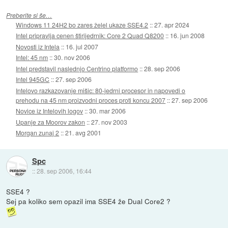
Preberite si še…
Windows 11 24H2 bo zares želel ukaze SSE4.2
::
27. apr 2024
Intel pripravlja cenen štirijedrnik: Core 2 Quad Q8200
::
16. jun 2008
Novosti iz Intela
::
16. jul 2007
Intel: 45 nm
::
30. nov 2006
Intel predstavil naslednjo Centrino platformo
::
28. sep 2006
Intel 945GC
::
27. sep 2006
Intelovo razkazovanje mišic: 80-jedrni procesor in napovedi o
prehodu na 45 nm proizvodni proces proti koncu 2007
::
27. sep 2006
Novice iz Intelovih logov
::
30. mar 2006
Upanje za Moorov zakon
::
27. nov 2003
Morgan zunaj 2
::
21. avg 2001
Spc
::
28. sep 2006, 16:44
SSE4 ?
Sej pa koliko sem opazil ima SSE4 že Dual Core2 ?