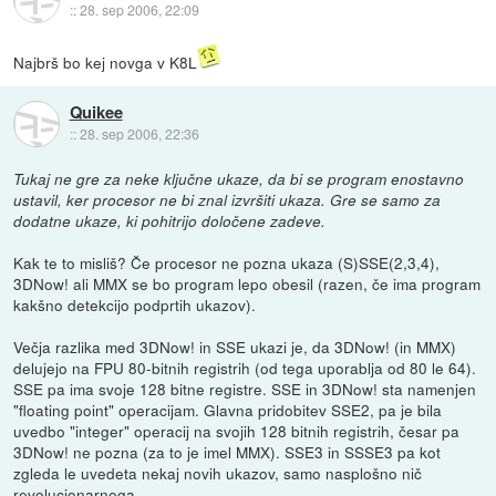
::
28. sep 2006, 22:09
Najbrš bo kej novga v K8L
Quikee
::
28. sep 2006, 22:36
Tukaj ne gre za neke ključne ukaze, da bi se program enostavno
ustavil, ker procesor ne bi znal izvršiti ukaza. Gre se samo za
dodatne ukaze, ki pohitrijo določene zadeve.
Kak te to misliš? Če procesor ne pozna ukaza (S)SSE(2,3,4),
3DNow! ali MMX se bo program lepo obesil (razen, če ima program
kakšno detekcijo podprtih ukazov).
Večja razlika med 3DNow! in SSE ukazi je, da 3DNow! (in MMX)
delujejo na FPU 80-bitnih registrih (od tega uporablja od 80 le 64).
SSE pa ima svoje 128 bitne registre. SSE in 3DNow! sta namenjen
"floating point" operacijam. Glavna pridobitev SSE2, pa je bila
uvedbo "integer" operacij na svojih 128 bitnih registrih, česar pa
3DNow! ne pozna (za to je imel MMX). SSE3 in SSSE3 pa kot
zgleda le uvedeta nekaj novih ukazov, samo nasplošno nič
revolucionarnega.