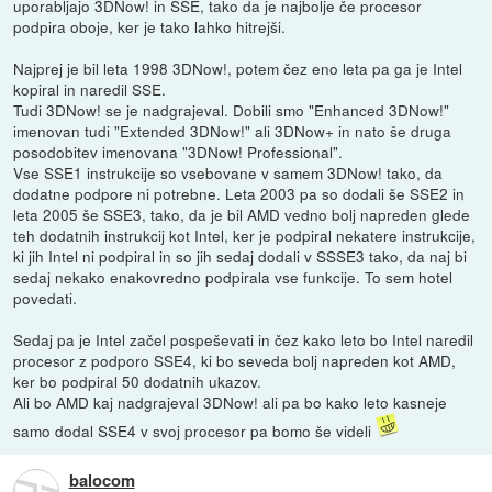
uporabljajo 3DNow! in SSE, tako da je najbolje če procesor
podpira oboje, ker je tako lahko hitrejši.
Najprej je bil leta 1998 3DNow!, potem čez eno leta pa ga je Intel
kopiral in naredil SSE.
Tudi 3DNow! se je nadgrajeval. Dobili smo "Enhanced 3DNow!"
imenovan tudi "Extended 3DNow!" ali 3DNow+ in nato še druga
posodobitev imenovana "3DNow! Professional".
Vse SSE1 instrukcije so vsebovane v samem 3DNow! tako, da
dodatne podpore ni potrebne. Leta 2003 pa so dodali še SSE2 in
leta 2005 še SSE3, tako, da je bil AMD vedno bolj napreden glede
teh dodatnih instrukcij kot Intel, ker je podpiral nekatere instrukcije,
ki jih Intel ni podpiral in so jih sedaj dodali v SSSE3 tako, da naj bi
sedaj nekako enakovredno podpirala vse funkcije. To sem hotel
povedati.
Sedaj pa je Intel začel pospeševati in čez kako leto bo Intel naredil
procesor z podporo SSE4, ki bo seveda bolj napreden kot AMD,
ker bo podpiral 50 dodatnih ukazov.
Ali bo AMD kaj nadgrajeval 3DNow! ali pa bo kako leto kasneje
samo dodal SSE4 v svoj procesor pa bomo še videli
balocom