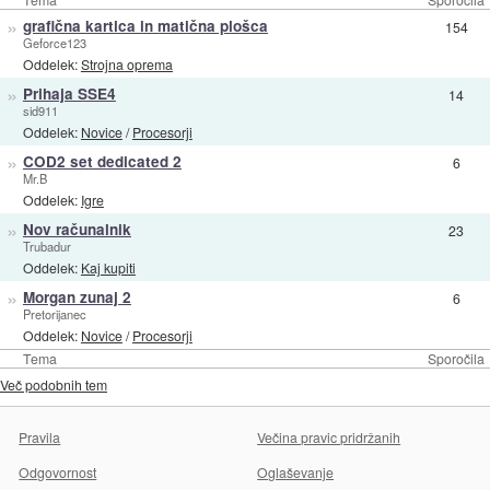
»
grafična kartica in matična plošca
154
Geforce123
Oddelek:
Strojna oprema
»
Prihaja SSE4
14
sid911
Oddelek:
Novice
/
Procesorji
»
COD2 set dedicated 2
6
Mr.B
Oddelek:
Igre
»
Nov računalnik
23
Trubadur
Oddelek:
Kaj kupiti
»
Morgan zunaj 2
6
Pretorijanec
Oddelek:
Novice
/
Procesorji
Tema
Sporočila
Več podobnih tem
Pravila
Večina pravic pridržanih
Odgovornost
Oglaševanje