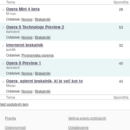
Tema
Sporočila
»
Opera Mini 4 beta
28
M-man
Oddelek:
Novice
/
Brskalniki
»
Opera 9 Technology Preview 2
53
darkolord
Oddelek:
Novice
/
Brskalniki
»
internetni brskalnik
32
jack88
Oddelek:
Programska oprema
»
Opera 9 Preview 1
40
darkolord
Oddelek:
Novice
/
Brskalniki
»
Opera, spletni brskalnik, ki je več kot to
43
Marjan
Oddelek:
Novice
/
Brskalniki
Tema
Sporočila
Več podobnih tem
Pravila
Večina pravic pridržanih
Odgovornost
Oglaševanje