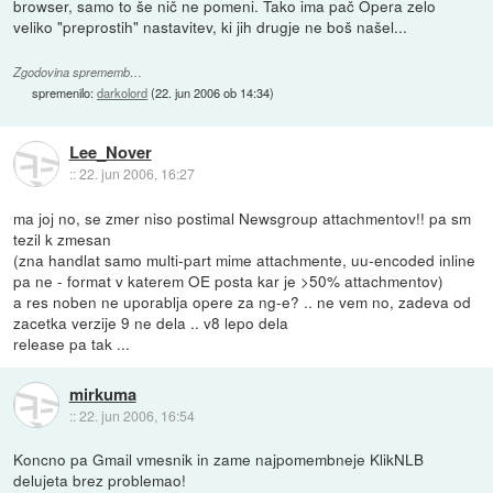
browser, samo to še nič ne pomeni. Tako ima pač Opera zelo
veliko "preprostih" nastavitev, ki jih drugje ne boš našel...
Zgodovina sprememb…
spremenilo:
darkolord
(
22. jun 2006 ob 14:34
)
Lee_Nover
::
22. jun 2006, 16:27
ma joj no, se zmer niso postimal Newsgroup attachmentov!! pa sm
tezil k zmesan
(zna handlat samo multi-part mime attachmente, uu-encoded inline
pa ne - format v katerem OE posta kar je >50% attachmentov)
a res noben ne uporablja opere za ng-e? .. ne vem no, zadeva od
zacetka verzije 9 ne dela .. v8 lepo dela
release pa tak ...
mirkuma
::
22. jun 2006, 16:54
Koncno pa Gmail vmesnik in zame najpomembneje KlikNLB
delujeta brez problemao!