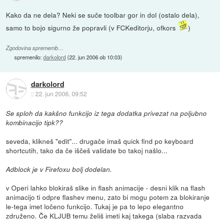
Kako da ne dela? Neki se suče toolbar gor in dol (ostalo dela),
samo to bojo sigurno že popravli (v FCKeditorju, ofkors
)
Zgodovina sprememb…
spremenilo:
darkolord
(
22. jun 2006 ob 10:03
)
darkolord
::
22. jun 2006, 09:52
Se sploh da kakšno funkcijo iz tega dodatka privezat na poljubno
kombinacijo tipk??
seveda, klikneš "edit"... drugače imaš quick find po keyboard
shortcutih, tako da če iščeš validate bo takoj našlo...
Adblock je v Firefoxu bolj dodelan.
v Operi lahko blokiraš slike in flash animacije - desni klik na flash
animacijo ti odpre flashev menu, zato bi mogu potem za blokiranje
le-tega imet ločeno funkcijo. Tukaj je pa to lepo elegantno
združeno. Če KLJUB temu želiš imeti kaj takega (slaba razvada