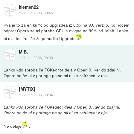
klemen22
::
22. jun 2006, 03:45
Kva je to za en kur*c od upgradea iz 8.5x na 9.0 verzijo. Ko hočem
odpret Opero se mi poraba CPUja dvigne na 99% itd. Mjah. Lahko
bi mal testirali če že ponudijo Upgrade
M.B.
::
22. jun 2006, 08:33
Lahko kdo sproba če
FCKeditor
dela v Operi 9. Ker do zdaj ni.
Opera pa še ni v portage pa se mi ni za zafrkavat z njo.
[MYTiX]
::
22. jun 2006, 09:04
Lahko kdo sproba če FCKeditor dela v Operi 9. Ker do zdaj ni.
Opera pa še ni v portage pa se mi ni za zafrkavat z njo.
Ne deluje
.