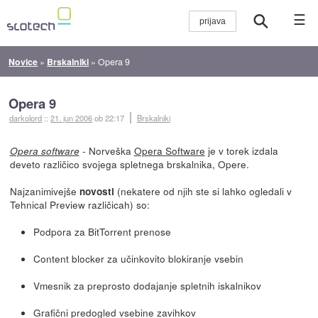
☰
Novice
»
Brskalniki
»
Opera 9
Opera 9
darkolord
::
21. jun 2006
ob 22:17
Brskalniki
- Norveška
Opera Software
je v torek izdala
Opera software
deveto različico svojega spletnega brskalnika, Opere.
Najzanimivejše
(nekatere od njih ste si lahko ogledali v
novosti
Tehnical Preview različicah) so:
Podpora za BitTorrent prenose
Content blocker za učinkovito blokiranje vsebin
Vmesnik za preprosto dodajanje spletnih iskalnikov
Grafični predogled vsebine zavihkov