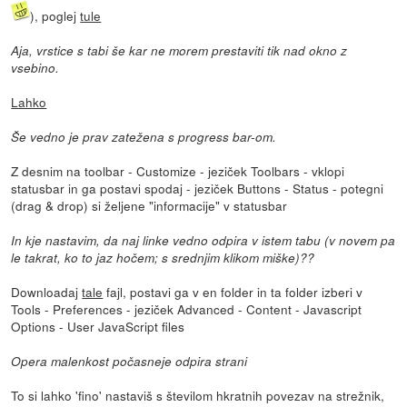
), poglej
tule
Aja, vrstice s tabi še kar ne morem prestaviti tik nad okno z
vsebino.
Lahko
Še vedno je prav zatežena s progress bar-om.
Z desnim na toolbar - Customize - jeziček Toolbars - vklopi
statusbar in ga postavi spodaj - jeziček Buttons - Status - potegni
(drag & drop) si željene "informacije" v statusbar
In kje nastavim, da naj linke vedno odpira v istem tabu (v novem pa
le takrat, ko to jaz hočem; s srednjim klikom miške)??
Downloadaj
tale
fajl, postavi ga v en folder in ta folder izberi v
Tools - Preferences - jeziček Advanced - Content - Javascript
Options - User JavaScript files
Opera malenkost počasneje odpira strani
To si lahko 'fino' nastaviš s številom hkratnih povezav na strežnik,