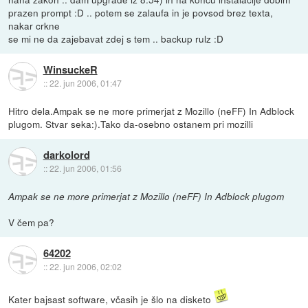
prazen prompt :D .. potem se zalaufa in je povsod brez texta,
nakar crkne
se mi ne da zajebavat zdej s tem .. backup rulz :D
WinsuckeR
::
22. jun 2006, 01:47
Hitro dela.Ampak se ne more primerjat z Mozillo (neFF) In Adblock
plugom. Stvar seka:).Tako da-osebno ostanem pri mozilli
darkolord
::
22. jun 2006, 01:56
Ampak se ne more primerjat z Mozillo (neFF) In Adblock plugom
V čem pa?
64202
::
22. jun 2006, 02:02
Kater bajsast software, včasih je šlo na disketo