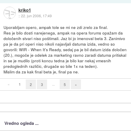
kriko1
::
22. jun 2006, 17:49
Uporabljam opero, ampak tole se mi ne zdi zrelo za final.
Res je bilo dosti narejenega, ampak na opera forums opažam da
določenih stvari niso poštimali. Jaz bi jo imenoval beta 3. Zanimivo
pa je da pri operi niso nikoli najavljali datuma izida, vedno so
govorili: WIR - When It's Ready, sedaj pa je bil datum izida določen
(20.), mogoče je odelek za marketing ravno zaradi datuma pritiskal
in se je mudilo (proti koncu tedna je bilo kar nekaj vmesnih
predoglednih različic, drugače so bile 1x na teden).
Mislim da za kak final beta je, final pa ne.
«
1
...
2
3
5
»
Vredno ogleda ...