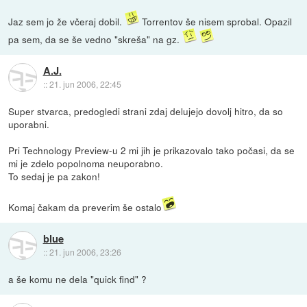
Jaz sem jo že včeraj dobil.
Torrentov še nisem sprobal. Opazil
pa sem, da se še vedno "skreša" na gz.
A.J.
::
21. jun 2006, 22:45
Super stvarca, predogledi strani zdaj delujejo dovolj hitro, da so
uporabni.
Pri Technology Preview-u 2 mi jih je prikazovalo tako počasi, da se
mi je zdelo popolnoma neuporabno.
To sedaj je pa zakon!
Komaj čakam da preverim še ostalo
blue
::
21. jun 2006, 23:26
a še komu ne dela "quick find" ?