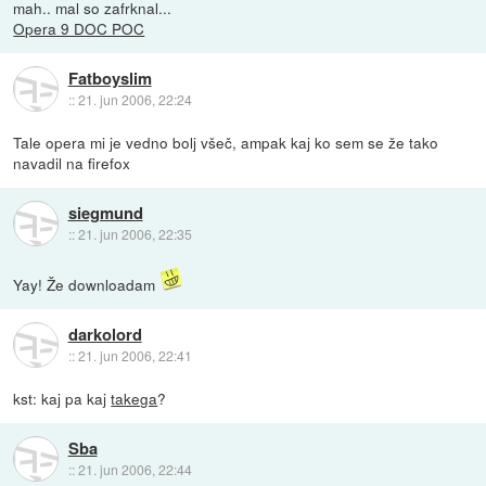
mah.. mal so zafrknal...
Opera 9 DOC POC
Fatboyslim
::
21. jun 2006, 22:24
Tale opera mi je vedno bolj všeč, ampak kaj ko sem se že tako
navadil na firefox
siegmund
::
21. jun 2006, 22:35
Yay! Že downloadam
darkolord
::
21. jun 2006, 22:41
kst: kaj pa kaj
takega
?
Sba
::
21. jun 2006, 22:44