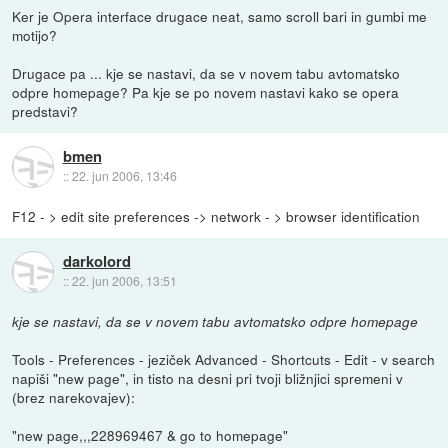
Ker je Opera interface drugace neat, samo scroll bari in gumbi me
motijo?
Drugace pa ... kje se nastavi, da se v novem tabu avtomatsko
odpre homepage? Pa kje se po novem nastavi kako se opera
predstavi?
bmen
::
22. jun 2006, 13:46
F12 - > edit site preferences -> network - > browser identification
darkolord
::
22. jun 2006, 13:51
kje se nastavi, da se v novem tabu avtomatsko odpre homepage
Tools - Preferences - jeziček Advanced - Shortcuts - Edit - v search
napiši "new page", in tisto na desni pri tvoji bližnjici spremeni v
(brez narekovajev):
"new page,,,228969467 & go to homepage"