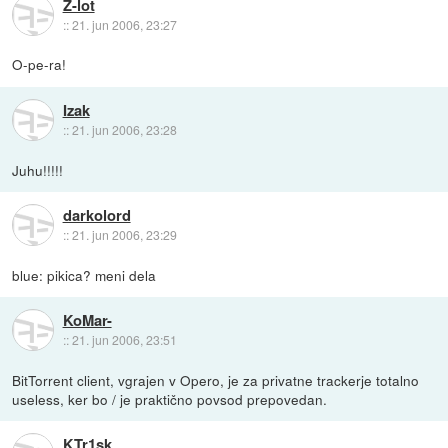
Z-lot
::
21. jun 2006, 23:27
O-pe-ra!
Izak
::
21. jun 2006, 23:28
Juhu!!!!!
darkolord
::
21. jun 2006, 23:29
blue: pikica? meni dela
KoMar-
::
21. jun 2006, 23:51
BitTorrent client, vgrajen v Opero, je za privatne trackerje totalno
useless, ker bo / je praktično povsod prepovedan.
KTr1sk