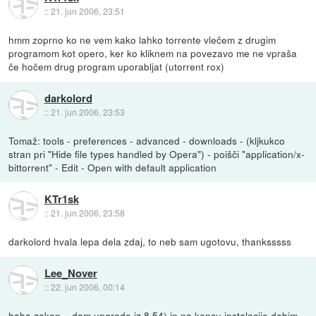
::
21. jun 2006, 23:51
hmm zoprno ko ne vem kako lahko torrente vlečem z drugim
programom kot opero, ker ko kliknem na povezavo me ne vpraša
če hočem drug program uporabljat (utorrent rox)
darkolord
::
21. jun 2006, 23:53
Tomaž: tools - preferences - advanced - downloads - (kljkukco
stran pri "Hide file types handled by Opera") - poišči "application/x-
bittorrent" - Edit - Open with default application
KTr1sk
::
21. jun 2006, 23:58
darkolord hvala lepa dela zdaj, to neb sam ugotovu, thanksssss
Lee_Nover
::
22. jun 2006, 00:14
haha zakon .. dam upgrade iz 8.54) in na koncu instalacije dobim