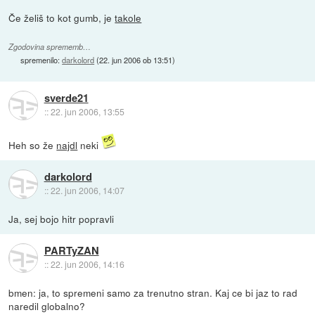
Če želiš to kot gumb, je
takole
Zgodovina sprememb…
spremenilo:
darkolord
(
22. jun 2006 ob 13:51
)
sverde21
::
22. jun 2006, 13:55
Heh so že
najdl
neki
darkolord
::
22. jun 2006, 14:07
Ja, sej bojo hitr popravli
PARTyZAN
::
22. jun 2006, 14:16
bmen: ja, to spremeni samo za trenutno stran. Kaj ce bi jaz to rad
naredil globalno?