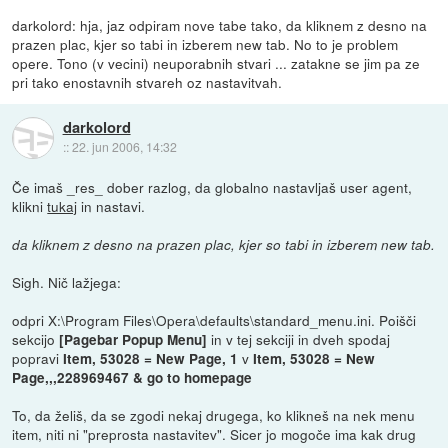
darkolord: hja, jaz odpiram nove tabe tako, da kliknem z desno na
prazen plac, kjer so tabi in izberem new tab. No to je problem
opere. Tono (v vecini) neuporabnih stvari ... zatakne se jim pa ze
pri tako enostavnih stvareh oz nastavitvah.
darkolord
::
22. jun 2006, 14:32
Če imaš _res_ dober razlog, da globalno nastavljaš user agent,
klikni
tukaj
in nastavi.
da kliknem z desno na prazen plac, kjer so tabi in izberem new tab.
Sigh. Nič lažjega:
odpri X:\Program Files\Opera\defaults\standard_menu.ini. Poišči
sekcijo
in v tej sekciji in dveh spodaj
[Pagebar Popup Menu]
popravi
v
Item, 53028 = New Page, 1
Item, 53028 = New
Page,,,228969467 & go to homepage
To, da želiš, da se zgodi nekaj drugega, ko klikneš na nek menu
item, niti ni "preprosta nastavitev". Sicer jo mogoče ima kak drug