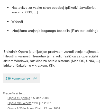
Nastavitve za vsako stran posebej (piškotki, JavaScript,
vsebina, CSS, ...)
Widgeti
Izboljšano urejanje bogatega besedila (Rich text editing)
Brskalnik Opera je priljubljen predvsem zaradi svoje majhnosti,
hitrosti in varnosti. Trenutno je na voljo različica za operacijski
sistem Windows, različice za ostale sisteme (Mac OS, UNIX, ...)
lahko pričakujemo v kratkem.
Klik.
236 komentarjev
Preberite si še…
Opera 10 prihaja
::
5. dec 2008
Opera Mini 4 beta
::
20. jun 2007
Opera 9.20 in SpeedDial
::
12. apr 2007