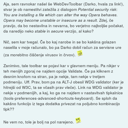
Aja, sem ravnokar našel še WebDevToolbar (Darko, hvala za link!),
stvar je ob namestitvi zatežila z dialogom
:
Potential security risk
You are installing a file which can alter the way Opera behaves.
Zdej, če
Opera may become unstable or insecure as a result.
pravijo, da bo nestavilna in nevarna, bo verjetno najboljše počakat,
da naredijo neko
in
verzijo, al kako?
stable
secure
Nič, sem kar tvegal. Če bo kaj narobe in se bo kakšna golazen
naselila v moje računalo, bo pa Darko dobil račun za servisne ure
(za morebitno čiščenje virusov in črvov).
Zanimivo, tale toolbar se pojavi kar v glavnem meniju. Pa nikjer v
teh menijih zgoraj ne najdem opcije Validate. Če pa kliknem z
desnim knofom na stran, pa je nekje, tam nekje v tretjem
podmeniju. Uff. Prav, bom pa na ALT-J obesil WDG validator (ker je
hitrejši od W3C, ta se včasih prav vleče). Link na WDG validator je
nekje v podmenijih, a kaj, ko ga ne najdem v nastavitvah tipkalnice
(tools-preferences-advanced-shortcuts-keyboard). Se sploh da
kakšno funkcijo iz tega dodatka privezat na poljubno kombinacijo
tipk??
Ne vem no, tole je bolj na pol narejeno.