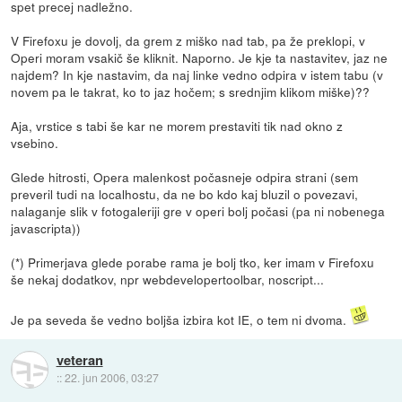
spet precej nadležno.
V Firefoxu je dovolj, da grem z miško nad tab, pa že preklopi, v
Operi moram vsakič še kliknit. Naporno. Je kje ta nastavitev, jaz ne
najdem? In kje nastavim, da naj linke vedno odpira v istem tabu (v
novem pa le takrat, ko to jaz hočem; s srednjim klikom miške)??
Aja, vrstice s tabi še kar ne morem prestaviti tik nad okno z
vsebino.
Glede hitrosti, Opera malenkost počasneje odpira strani (sem
preveril tudi na localhostu, da ne bo kdo kaj bluzil o povezavi,
nalaganje slik v fotogaleriji gre v operi bolj počasi (pa ni nobenega
javascripta))
(*) Primerjava glede porabe rama je bolj tko, ker imam v Firefoxu
še nekaj dodatkov, npr webdevelopertoolbar, noscript...
Je pa seveda še vedno boljša izbira kot IE, o tem ni dvoma.
veteran
::
22. jun 2006, 03:27