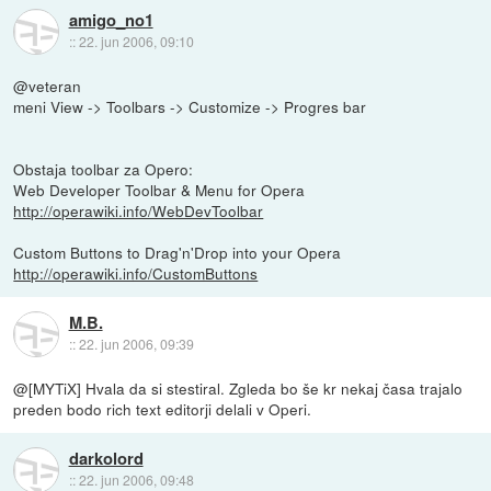
amigo_no1
::
22. jun 2006, 09:10
@veteran
meni View -> Toolbars -> Customize -> Progres bar
Obstaja toolbar za Opero:
Web Developer Toolbar & Menu for Opera
http://operawiki.info/WebDevToolbar
Custom Buttons to Drag'n'Drop into your Opera
http://operawiki.info/CustomButtons
M.B.
::
22. jun 2006, 09:39
@[MYTiX] Hvala da si stestiral. Zgleda bo še kr nekaj časa trajalo
preden bodo rich text editorji delali v Operi.
darkolord
::
22. jun 2006, 09:48