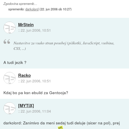
Zgodovina sprememb…
spremenilo:
darkolord
(
22. jun 2006 ob 10:27
)
MrStein
::
22. jun 2006, 10:51
Nastavitve za vsako stran posebej (piškotki, JavaScript, vsebina,
CSS, ...)
A tudi jezik ?
Racko
::
22. jun 2006, 10:51
Kdaj bo pa ksn ebuild za Gentooja?
[MYTiX]
::
22. jun 2006, 11:04
darkolord: Zanimivo da meni sedaj tudi deluje (sicer na pol), prej