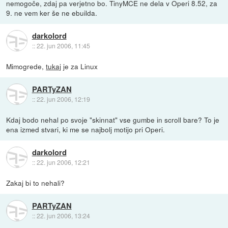
nemogoče, zdaj pa verjetno bo. TinyMCE ne dela v Operi 8.52, za
9. ne vem ker še ne ebuilda.
darkolord
::
22. jun 2006, 11:45
Mimogrede,
tukaj
je za Linux
PARTyZAN
::
22. jun 2006, 12:19
Kdaj bodo nehal po svoje "skinnat" vse gumbe in scroll bare? To je
ena izmed stvari, ki me se najbolj motijo pri Operi.
darkolord
::
22. jun 2006, 12:21
Zakaj bi to nehali?
PARTyZAN
::
22. jun 2006, 13:24