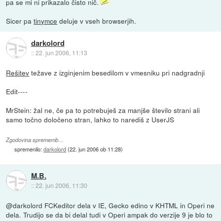
pa se mi ni prikazalo čisto nič.
Sicer pa
tinymce
deluje v vseh browserjih.
darkolord
::
22. jun 2006, 11:13
Rešitev
težave z izginjenim besedilom v vmesniku pri nadgradnji
Edit----
MrStein: žal ne, če pa to potrebuješ za manjše število strani ali
samo točno določeno stran, lahko to narediš z UserJS
Zgodovina sprememb…
spremenilo:
darkolord
(
22. jun 2006 ob 11:28
)
M.B.
::
22. jun 2006, 11:30
@darkolord FCKeditor dela v IE, Gecko edino v KHTML in Operi ne
dela. Trudijo se da bi delal tudi v Operi ampak do verzije 9 je blo to