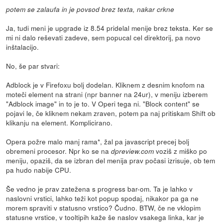
potem se zalaufa in je povsod brez texta, nakar crkne
Ja, tudi meni je upgrade iz 8.54 pridelal menije brez teksta. Ker se
mi ni dalo reševati zadeve, sem popucal cel direktorij, pa novo
inštalacijo.
No, še par stvari:
Adblock je v Firefoxu bolj dodelan. Kliknem z desnim knofom na
moteči element na strani (npr banner na 24ur), v meniju izberem
"Adblock image" in to je to. V Operi tega ni. "Block content" se
pojavi le, če kliknem nekam zraven, potem pa naj pritiskam Shift ob
klikanju na element. Komplicirano.
Opera požre malo manj rama*, žal pa javascript precej bolj
obremeni procesor. Npr ko se na
voziš z miško po
dpreview.com
meniju, opaziš, da se izbran del menija prav počasi izrisuje, ob tem
pa hudo nabije CPU.
Še vedno je prav zatežena s progress bar-om. Ta je lahko v
naslovni vrstici, lahko teži kot popup spodaj, nikakor pa ga ne
morem spraviti v statusno vrstico? Čudno. BTW, če ne vklopim
statusne vrstice, v tooltipih kaže še naslov vsakega linka, kar je