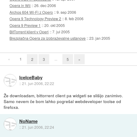
Opera in Wii
::
26. dec 2006
Archos 604 Wi-Fi z Opero
::
9. sep 2006
Opera 9 Technology Preview 2
::
8. feb 2006
Opera 9 Preview 1
::
20. okt 2005
BitTorrent klient v Operi
::
7. jul 2005
Brezplačna Opera za izobraževalne ustanove
::
23. jan 2005
«
1
...
2
3
5
»
IceIceBaby
::
21. jun 2006, 22:22
Že downloadam, bittorrent client pa widgeti se slišijo zanimivo.
Samo nevem če bom lahko pogrešal webdeveloper toolse od
firefoxa.
NoName
::
21. jun 2006, 22:24