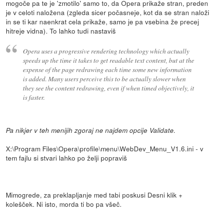
mogoče pa te je 'zmotilo' samo to, da Opera prikaže stran, preden
je v celoti naložena (zgleda sicer počasneje, kot da se stran naloži
in se ti kar naenkrat cela prikaže, samo je pa vsebina že precej
hitreje vidna). To lahko tudi nastaviš
Opera uses a progressive rendering technology which actually
speeds up the time it takes to get readable text content, but at the
expense of the page redrawing each time some new information
is added. Many users perceive this to be actually slower when
they see the content redrawing, even if when timed objectively, it
is faster.
Pa nikjer v teh menijih zgoraj ne najdem opcije Validate.
X:\Program Files\Opera\profile\menu\WebDev_Menu_V1.6.ini - v
tem fajlu si stvari lahko po želji popraviš
Mimogrede, za preklapljanje med tabi poskusi Desni klik +
kolešček. Ni isto, morda ti bo pa všeč.