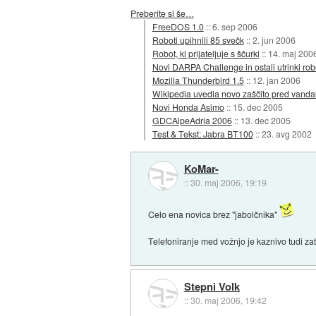
Preberite si še…
FreeDOS 1.0
::
6. sep 2006
Roboti upihnili 85 svečk
::
2. jun 2006
Robot, ki prijateljuje s ščurki
::
14. maj 200
Novi DARPA Challenge in ostali utrinki rob
Mozilla Thunderbird 1.5
::
12. jan 2006
Wikipedia uvedla novo zaščito pred vand
Novi Honda Asimo
::
15. dec 2005
GDCAlpeAdria 2006
::
13. dec 2005
Test & Tekst: Jabra BT100
::
23. avg 2002
KoMar-
::
30. maj 2006, 19:19
Celo ena novica brez "jabolčnika"
Telefoniranje med vožnjo je kaznivo tudi za
Stepni Volk
::
30. maj 2006, 19:42