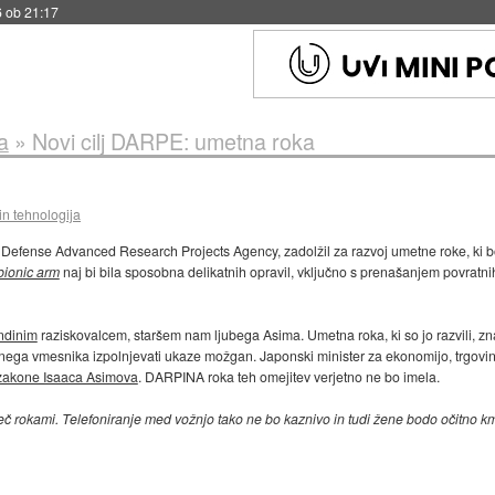
6 ob 21:17
a
»
Novi cilj DARPE: umetna roka
in tehnologija
 Defense Advanced Research Projects Agency, zadolžil za razvoj umetne roke, ki bo
bionic arm
naj bi bila sposobna delikatnih opravil, vključno s prenašanjem povratn
ndinim
raziskovalcem, staršem nam ljubega Asima. Umetna roka, ki so jo razvili, 
nega vmesnika izpolnjevati ukaze možgan. Japonski minister za ekonomijo, trgovino
e zakone Isaaca Asimova
. DARPINA roka teh omejitev verjetno ne bo imela.
eč rokami. Telefoniranje med vožnjo tako ne bo kaznivo in tudi žene bodo očitno k