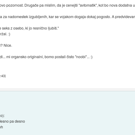
o pozornost. Drugače pa mislim, da je cenejši "avtomatik", kot bo nova dodatna 
na za nadomestek izgubljenih, kar se vojakom dogaja dokaj pogosto. A predvideva
 seks z osebo, ki jo resnično ljubiš."
žal. :)
i? Nice.
... mi organsko originalni, bomo postali čisto "noobi"... :)
9:43
)
o):
z desno pa desno
seh