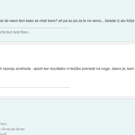
l ob vsem tem kako se misli bere? ali pa so pa za to ne vemo... čelade iz alu folij
rls too! And then...
ri razvoju andrioda - sploh ker rezultatov ni težžko prenesti na noge. Jasno je, kam 
čno):
 z desno pa desno
laseh