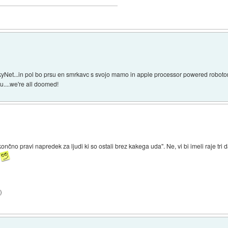
Net...in pol bo prsu en smrkavc s svojo mamo in apple processor powered robotom..
u....we're all doomed!
ončno pravi napredek za ljudi ki so ostali brez kakega uda". Ne, vi bi imeli raje tri d
6
)