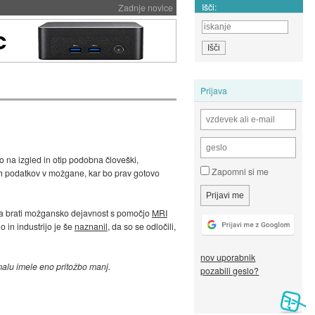
Išči:
Zadnje novice
Prijava
 na izgled in otip podobna človeški,
Zapomni si me
ih podatkov v možgane, kar bo prav gotovo
zna brati možgansko dejavnost s pomočjo
MRI
 in industrijo je še
naznanil
, da so se odločili,
nov uporabnik
malu imele eno pritožbo manj.
pozabili geslo?