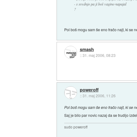
- s srednjo pa ji boš vagino napajal
?
Pol boš mogu sam še eno fračo najt, ki se n
smash
::
31. maj 2006, 08:23
poweroff
::
31. maj 2006, 11:26
Pol boš mogu sam še eno fračo najt, ki se n
Saj je bilo par novic nazaj da se trudijo iz
sudo poweroff