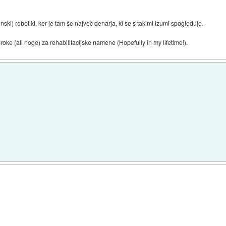
ski) robotiki, ker je tam še največ denarja, ki se s takimi izumi spogleduje.
ke (ali noge) za rehabilitacijske namene (Hopefully in my lifetime!).