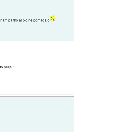
e nam pa tko al tko ne pomagajo
to pelje :>