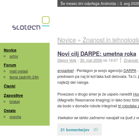
Še mesec dni odprtega Androida
::
3. avg 202
Novice
»
Znanost in tehnologij
Novice
Novi cilj DARPE: umetna roka
arhiv
Stepni Volk
::
30. maj 2006
ob 19:07
Znanost 
Forum
engadget
- Pentagon je svojo agencijo
DARPA
-
mali oglasi
predvsem pa naj bi kot taka tudi delovala. Ta t.i.
teme zadnjih 24h
najtežji del naloge.
Članki
Povezavo v drugo smer je že uspelo narediti
Ho
Zaposlitve
(Magnetic Resonance Imaging) in tako brez fizič
brskaj
da bodo v domače robote integrirali
tri robotsk
Ostalo
pravila
Vsekakor se lahko začnemo navajati na ljudi z v
21 komentarjev