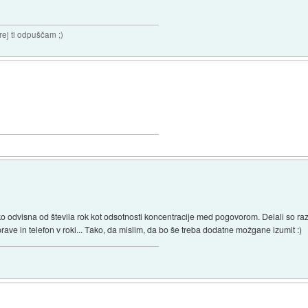
rej ti odpuščam ;)
ko odvisna od števila rok kot odsotnosti koncentracije med pogovorom. Delali so razi
prave in telefon v roki... Tako, da mislim, da bo še treba dodatne možgane izumit :)