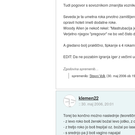
Tudi pogovor s sovoznikom zmanjša voznikov
Seveda je ta umetna roka prvotno zamišlje
opravil hoteli imeti dodatne roke.
Woody Allen je nekoč rekel: "Mastrubacija je
Verjetno njegov "pregovor" ne bo več čisto dr
A gledano bolj praktično, tipkanje s 4 rokam
EDIT: Da ne pozabim igranja iger z večimi udi
Zgodovina sprememb…
spremenilo:
Stepni Volk
(
30. maj 2006 ob 1
klemen22
::
30. maj 2006, 20:01
Torej bo končno možno naslednje (teoretičn
- z levo roko boš ženski božal levo joško, 
- z tretjo roko jo boš trepljal oz. božal po la
- s srednjo pa ji boš vagino napajal