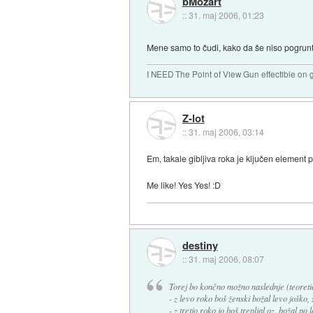
bMozart
::
31. maj 2006, 01:23
Mene samo to čudi, kako da še niso pogrunta
I NEED The Point of View Gun effectible on gi
Z-lot
::
31. maj 2006, 03:14
Em, takale gibljiva roka je ključen element p
Me like! Yes Yes! :D
destiny
::
31. maj 2006, 08:07
Torej bo končno možno naslednje (teoreti
- z levo roko boš ženski božal levo joško,
- z tretjo roko jo boš trepljal oz. božal po 