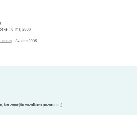
6
otike
::
8. maj 2006
alizmom
::
24. dec 2005
to, ker zmanjša voznikovo pozornost ;)