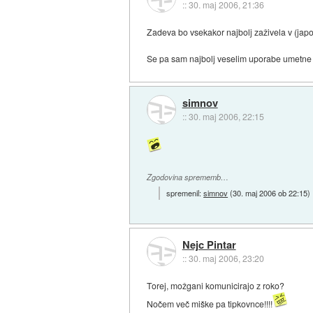
::
30. maj 2006, 21:36
Zadeva bo vsekakor najbolj zaživela v (japon
Se pa sam najbolj veselim uporabe umetne ro
simnov
::
30. maj 2006, 22:15
Zgodovina sprememb…
spremenil:
simnov
(
30. maj 2006 ob 22:15
)
Nejc Pintar
::
30. maj 2006, 23:20
Torej, možgani komunicirajo z roko?
Nočem več miške pa tipkovnce!!!!