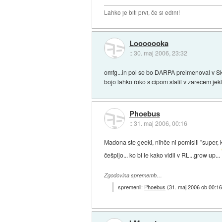
Lahko je biti prvi, če si edini!
Looooooka
::
30. maj 2006, 23:32
omfg...in pol se bo DARPA preimenoval v Sky
bojo lahko roko s cipom stalil v zarecem jekl
Phoebus
::
31. maj 2006, 00:16
Madona ste geeki, nihče ni pomislil "super, k
češpljo... ko bi le kako vidli v RL...grow up...
Zgodovina sprememb…
spremenil:
Phoebus
(
31. maj 2006 ob 00:1