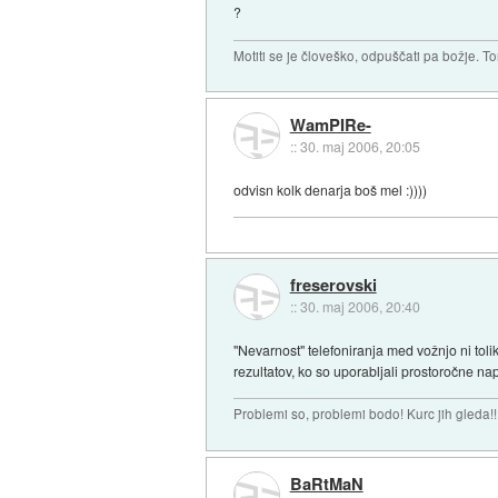
?
Motiti se je človeško, odpuščati pa božje. To
WamPIRe-
::
30. maj 2006, 20:05
odvisn kolk denarja boš mel :))))
freserovski
::
30. maj 2006, 20:40
"Nevarnost" telefoniranja med vožnjo ni toli
rezultatov, ko so uporabljali prostoročne na
Problemi so, problemi bodo! Kurc jih gleda!!
BaRtMaN