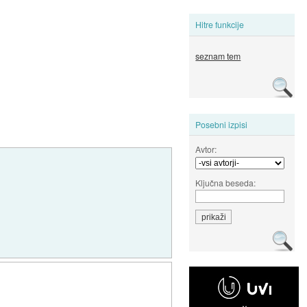
Hitre funkcije
seznam tem
Posebni izpisi
Avtor:
Ključna beseda: