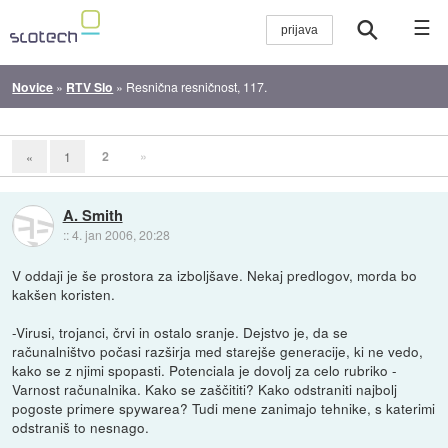
☰
Novice
»
RTV Slo
»
Resnična resničnost, 117.
2
»
«
1
A. Smith
::
4. jan 2006, 20:28
V oddaji je še prostora za izboljšave. Nekaj predlogov, morda bo
kakšen koristen.
-Virusi, trojanci, črvi in ostalo sranje. Dejstvo je, da se
računalništvo počasi razširja med starejše generacije, ki ne vedo,
kako se z njimi spopasti. Potenciala je dovolj za celo rubriko -
Varnost računalnika. Kako se zaščititi? Kako odstraniti najbolj
pogoste primere spywarea? Tudi mene zanimajo tehnike, s katerimi
odstraniš to nesnago.