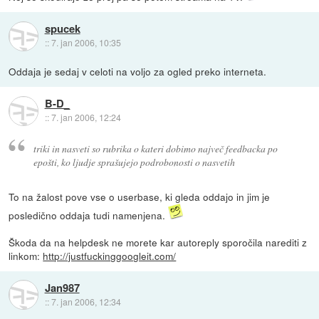
spucek
::
7. jan 2006, 10:35
Oddaja je sedaj v celoti na voljo za ogled preko interneta.
B-D_
::
7. jan 2006, 12:24
triki in nasveti so rubrika o kateri dobimo največ feedbacka po
epošti, ko ljudje sprašujejo podrobonosti o nasvetih
To na žalost pove vse o userbase, ki gleda oddajo in jim je
posledično oddaja tudi namenjena.
Škoda da na helpdesk ne morete kar autoreply sporočila narediti z
linkom:
http://justfuckinggoogleit.com/
Jan987
::
7. jan 2006, 12:34