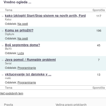
Vredno ogleda ...
Tema
Sporočila
»
kako izklopiti Start/Stop sistem na novih avtih, Ford
117
Katoz
Oddelek:
Na cesti
»
Komu se pritožiti?
196
Digibyte
Oddelek:
Na cesti
»
Boš septembra doma?
45
BlaY0
Oddelek:
Loža
»
Java pomoč / Runnable problemi
7
Serial
Oddelek:
Programiranje
»
vkljucevanje txt datoteke v ...
13
matic
Oddelek:
Programiranje
Tema
Sporočila
Več podobnih tem
Pravila
Večina pravic pridržanih