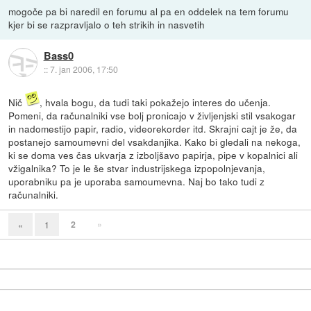
mogoče pa bi naredil en forumu al pa en oddelek na tem forumu
kjer bi se razpravljalo o teh strikih in nasvetih
Bass0
::
7. jan 2006, 17:50
Nič
, hvala bogu, da tudi taki pokažejo interes do učenja.
Pomeni, da računalniki vse bolj pronicajo v življenjski stil vsakogar
in nadomestijo papir, radio, videorekorder itd. Skrajni cajt je že, da
postanejo samoumevni del vsakdanjika. Kako bi gledali na nekoga,
ki se doma ves čas ukvarja z izboljšavo papirja, pipe v kopalnici ali
vžigalnika? To je le še stvar industrijskega izpopolnjevanja,
uporabniku pa je uporaba samoumevna. Naj bo tako tudi z
računalniki.
2
»
«
1