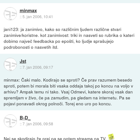
minmax
::
5. jan 2006, 10:41
jani123: ja zanimivo, kako so različnim ljudem različne stvari
zanimive/koristne. kot zanimivost: triki in nasveti so rubrika o kateri
dobimo največ feedbacka po epošti, ko ljudje sprašujejo
podrobonosti o nasvetih itd.
Jst
::
7. jan 2006, 09:17
minmax: Čaki malo. Kodirajo se sproti? Če prav razumem besedo
sproti, potem bi morala biti vsaka oddaja takoj po koncu na voljo v
arhivu? Ampak temu ni tako. Vsaj Odmevi, katere skoraj vsak dan
spremljam v živo, če pa zamudim, pa gledam na internetu. Pa se
pojavi ponavadi okrog polnoči. Torej eno uro po koncu.
B-D_
::
7. jan 2006, 09:58
Nej se skodirajo že prej pa se potem streama na TV.