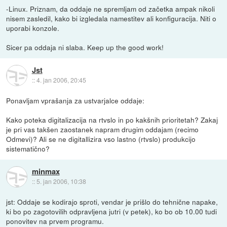
-Linux. Priznam, da oddaje ne spremljam od začetka ampak nikoli
nisem zasledil, kako bi izgledala namestitev ali konfiguracija. Niti o
uporabi konzole.
Sicer pa oddaja ni slaba. Keep up the good work!
Jst
::
4. jan 2006, 20:45
Ponavljam vprašanja za ustvarjalce oddaje:
Kako poteka digitalizacija na rtvslo in po kakšnih prioritetah? Zakaj
je pri vas takšen zaostanek napram drugim oddajam (recimo
Odmevi)? Ali se ne digitallizira vso lastno (rtvslo) produkcijo
sistematično?
minmax
::
5. jan 2006, 10:38
jst: Oddaje se kodirajo sproti, vendar je prišlo do tehnične napake,
ki bo po zagotovilih odpravljena jutri (v petek), ko bo ob 10.00 tudi
ponovitev na prvem programu.