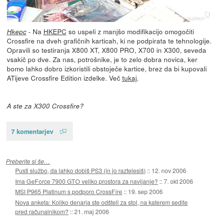
- Na
HKEPC
so uspeli z manjšo modifikacijo omogočiti
Hkepc
Crossfire na dveh grafičnih karticah, ki ne podpirata te tehnologije.
Opravili so testiranja X800 XT, X800 PRO, X700 in X300, seveda
vsakič po dve. Za nas, potrošnike, je to zelo dobra novica, ker
bomo lahko dobro izkoristili obstoječe kartice, brez da bi kupovali
ATijeve Crossfire Edition izdelke. Več
tukaj
.
A ste za X300 Crossfire?
7 komentarjev
Preberite si še…
Pusti službo, da lahko dobiš PS3 (in jo raztelesiš)
::
12. nov 2006
Ima GeForce 7900 GTO veliko prostora za navijanje?
::
7. okt 2006
MSI P965 Platinum s podporo CrossFire
::
19. sep 2006
Nova anketa: Koliko denarja ste odšteli za stol, na katerem sedite
pred računalnikom?
::
21. maj 2006