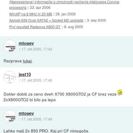
(Nepreverjene) informacije o zmožnosti navijanja Intelovega Conroe
procesorja
::
23. apr 2006
WinXP na 8 MHz in 20 MB
::
28. jan 2006
Asrock 939 Dual-SATA2 + Socket M2 upgrade
::
3. sep 2005
Prvi rezultati Radeona X800 GT
::
8. avg 2005
mtosev
::
17. okt 2005, 17:42
Razprava
tukaj
.
jest10
::
17. okt 2005, 17:46
Dokler dobiš za ceno dveh X700 X800GTO2 ja CF brez veze
2xX800GTO2 bi bilo pa lepo
mtosev
::
17. okt 2005, 17:49
Lahko maš 2x 850 PRO. Kaj pri CF nimogoče.