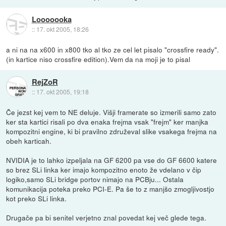
Looooooka
::
17. okt 2005, 18:26
a ni na na x600 in x800 tko al tko ze cel let pisalo "crossfire ready".
(in kartice niso crossfire edition).Vem da na moji je to pisal
RejZoR
::
17. okt 2005, 19:18
Če jezst kej vem to NE deluje. Višji framerate so izmerili samo zato
ker sta kartici risali po dva enaka frejma vsak "frejm" ker manjka
kompozitni engine, ki bi pravilno združeval slike vsakega frejma na
obeh karticah.
NVIDIA je to lahko izpeljala na GF 6200 pa vse do GF 6600 katere
so brez SLi linka ker imajo kompozitno enoto že vdelano v čip
logiko,samo SLi bridge portov nimajo na PCBju... Ostala
komunikacija poteka preko PCI-E. Pa še to z manjšo zmogljivostjo
kot preko SLi linka.
Drugače pa bi senitel verjetno znal povedat kej več glede tega.