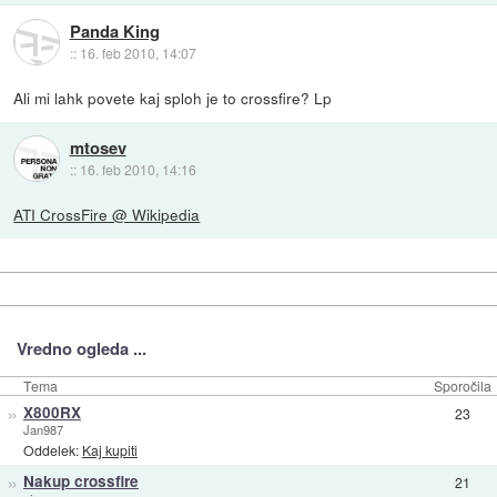
Panda King
::
16. feb 2010, 14:07
Ali mi lahk povete kaj sploh je to crossfire? Lp
mtosev
::
16. feb 2010, 14:16
ATI CrossFire @ Wikipedia
Vredno ogleda ...
Tema
Sporočila
»
X800RX
23
Jan987
Oddelek:
Kaj kupiti
»
Nakup crossfire
21