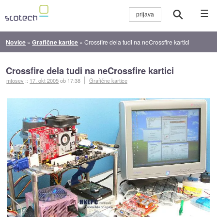
☰
Novice
»
Grafične kartice
»
Crossfire dela tudi na neCrossfire kartici
Crossfire dela tudi na neCrossfire kartici
mtosev
::
17. okt 2005
ob 17:38
Grafične kartice