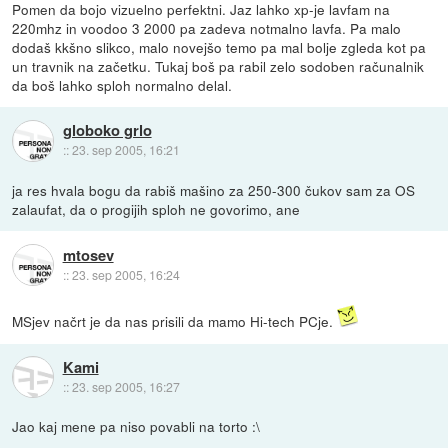
Pomen da bojo vizuelno perfektni. Jaz lahko xp-je lavfam na
220mhz in voodoo 3 2000 pa zadeva notmalno lavfa. Pa malo
dodaš kkšno slikco, malo novejšo temo pa mal bolje zgleda kot pa
un travnik na začetku. Tukaj boš pa rabil zelo sodoben računalnik
da boš lahko sploh normalno delal.
globoko grlo
::
23. sep 2005, 16:21
ja res hvala bogu da rabiš mašino za 250-300 čukov sam za OS
zalaufat, da o progijih sploh ne govorimo, ane
mtosev
::
23. sep 2005, 16:24
MSjev načrt je da nas prisili da mamo Hi-tech PCje.
Kami
::
23. sep 2005, 16:27
Jao kaj mene pa niso povabli na torto :\