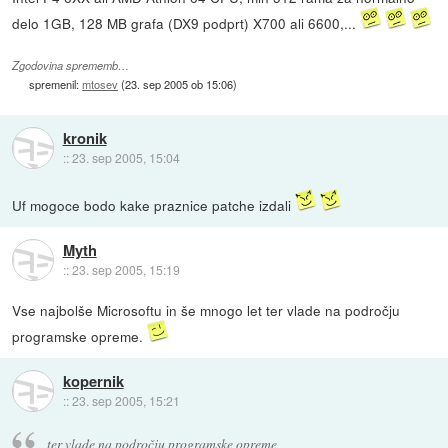
delo 1GB, 128 MB grafa (DX9 podprt) X700 ali 6600,...
Zgodovina sprememb…
spremenil:
mtosev
(
23. sep 2005 ob 15:06
)
kronik
::
23. sep 2005, 15:04
Uf mogoce bodo kake praznice patche izdali
Myth
::
23. sep 2005, 15:19
Vse najbolše Microsoftu in še mnogo let ter vlade na področju
programske opreme.
kopernik
::
23. sep 2005, 15:21
ter vlade na področju programske opreme