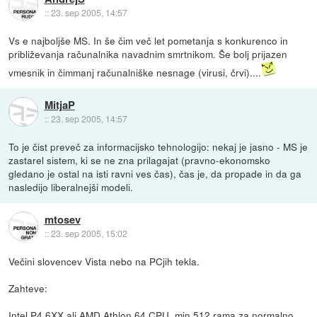
::
23. sep 2005, 14:57
Vs e najboljše MS. In še čim več let pometanja s konkurenco in
približevanja računalnika navadnim smrtnikom. Še bolj prijazen
vmesnik in čimmanj računalniške nesnage (virusi, črvi)....
MitjaP
::
23. sep 2005, 14:57
To je čist preveč za informacijsko tehnologijo: nekaj je jasno - MS je
zastarel sistem, ki se ne zna prilagajat (pravno-ekonomsko
gledano je ostal na isti ravni ves čas), čas je, da propade in da ga
nasledijo liberalnejši modeli.
mtosev
::
23. sep 2005, 15:02
Večini slovencev Vista nebo na PCjih tekla.
Zahteve:
Intel P4 6XX ali AMD Athlon 64 CPU, min 512 rama za normalno