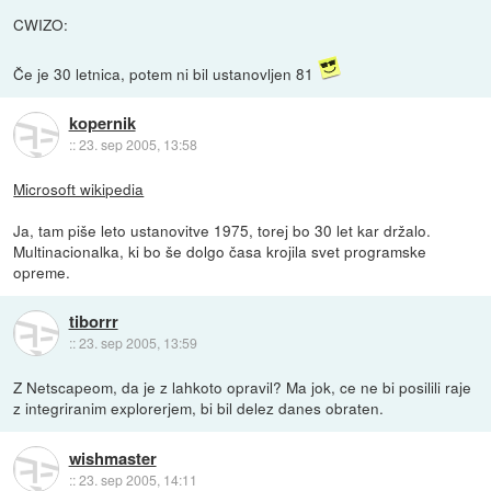
CWIZO:
Če je 30 letnica, potem ni bil ustanovljen 81
kopernik
::
23. sep 2005, 13:58
Microsoft wikipedia
Ja, tam piše leto ustanovitve 1975, torej bo 30 let kar držalo.
Multinacionalka, ki bo še dolgo časa krojila svet programske
opreme.
tiborrr
::
23. sep 2005, 13:59
Z Netscapeom, da je z lahkoto opravil? Ma jok, ce ne bi posilili raje
z integriranim explorerjem, bi bil delez danes obraten.
wishmaster
::
23. sep 2005, 14:11