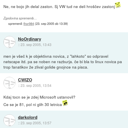
Ne, ne bojo jih delal zaston. Sj VW tud ne deli hroščev zastonj
Zgodovina sprememb…
spremenil:
thor984
(
23. sep 2005 ob 13:39
)
NoOrdinary
::
23. sep 2005, 13:43
men je všeč k je objektivna novica, z "lahkoto" so odpravel
netscape itd. pa se noben ne razburja. če bi bla to linux novica pa
trop fanatikov že zlival golide gnojnce na pisca.
CWIZO
::
23. sep 2005, 13:54
Kdaj tocn se je zdej Microsoft ustanovil?
Ce se je 81, pol ni glih 30 letnica
darkolord
::
23. sep 2005, 13:57