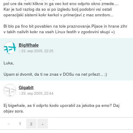
pol ure da neki klikne in ga vec kot eno odprto okno zmede....
Kar je tud razlog da so si po izgledu bolj podobni vsi ostali
operacijski sistemi kokr kerkol v primerjavi z mac smrdom...
Bi blo pa fino bit povablen na tole praznovanje.Pijace in hrane zihr
v takih nalivih kokr na vseh Linux festih v zgodovini skupi =)
BigWhale
::
23. sep 2005, 22:25
Luka,
Upam si dvomit, da ti ne znas v DOSu na net prilezt... ;)
Gigabit
::
23. sep 2005, 22:44
Ej bigwhale, as ti odprto kodo uporabil za jakoba pa emo? Daj
objav sors.
«
1
2
»