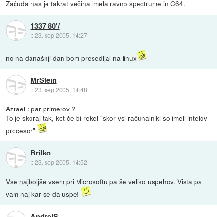
Začuda nas je takrat večina imela ravno spectrume in C64.
1337 80'/
::
23. sep 2005, 14:27
no na današnji dan bom presedljal na linux
MrStein
::
23. sep 2005, 14:48
Azrael : par primerov ?
To je skoraj tak, kot če bi rekel "skor vsi računalniki so imeli intelov
procesor"
Brilko
::
23. sep 2005, 14:52
Vse najboljše vsem pri Microsoftu pa še veliko uspehov. Vista pa
vam naj kar se da uspe!
AndrejS