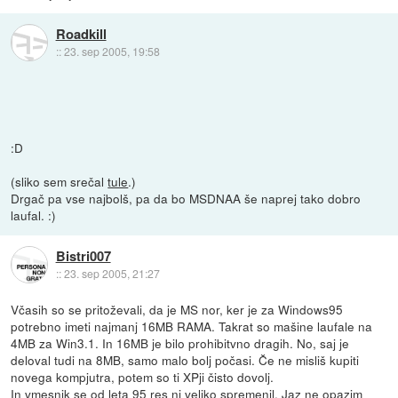
Roadkill
::
23. sep 2005, 19:58
:D
(sliko sem srečal
tule
.)
Drgač pa vse najbolš, pa da bo MSDNAA še naprej tako dobro
laufal. :)
Bistri007
::
23. sep 2005, 21:27
Včasih so se pritoževali, da je MS nor, ker je za Windows95
potrebno imeti najmanj 16MB RAMA. Takrat so mašine laufale na
4MB za Win3.1. In 16MB je bilo prohibitvno dragih. No, saj je
deloval tudi na 8MB, samo malo bolj počasi. Če ne misliš kupiti
novega kompjutra, potem so ti XPji čisto dovolj.
In vmesnik se od leta 95 res ni veliko spremenil. Jaz ne opazim