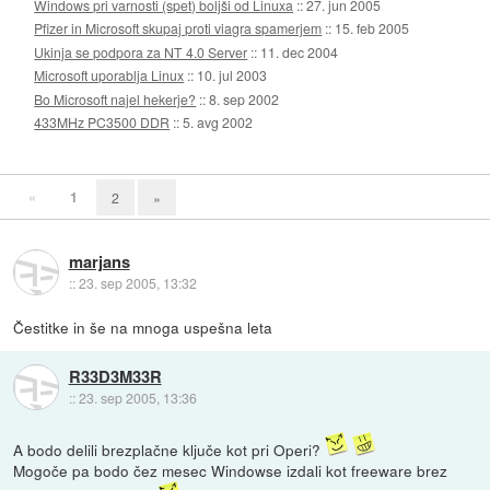
Windows pri varnosti (spet) boljši od Linuxa
::
27. jun 2005
Pfizer in Microsoft skupaj proti viagra spamerjem
::
15. feb 2005
Ukinja se podpora za NT 4.0 Server
::
11. dec 2004
Microsoft uporablja Linux
::
10. jul 2003
Bo Microsoft najel hekerje?
::
8. sep 2002
433MHz PC3500 DDR
::
5. avg 2002
«
1
2
»
marjans
::
23. sep 2005, 13:32
Čestitke in še na mnoga uspešna leta
R33D3M33R
::
23. sep 2005, 13:36
A bodo delili brezplačne ključe kot pri Operi?
Mogoče pa bodo čez mesec Windowse izdali kot freeware brez