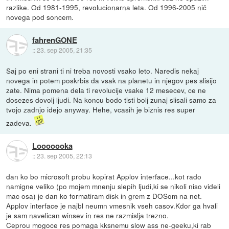
razlike. Od 1981-1995, revolucionarna leta. Od 1996-2005 nič
novega pod soncem.
fahrenGONE
::
23. sep 2005, 21:35
Saj po eni strani ti ni treba novosti vsako leto. Naredis nekaj
novega in potem poskrbis da vsak na planetu in njegov pes slisijo
zate. Nima pomena dela ti revolucije vsake 12 mesecev, ce ne
dosezes dovolj ljudi. Na koncu bodo tisti bolj zunaj slisali samo za
tvojo zadnjo idejo anyway. Hehe, vcasih je biznis res super
zadeva.
Looooooka
::
23. sep 2005, 22:13
dan ko bo microsoft probu kopirat Applov interface...kot rado
namigne veliko (po mojem mnenju slepih ljudi,ki se nikoli niso videli
mac osa) je dan ko formatiram disk in grem z DOSom na net.
Applov interface je najbl neumn vmesnik vseh casov.Kdor ga hvali
je sam navelican winsev in res ne razmislja trezno.
Ceprou mogoce res pomaga kksnemu slow ass ne-geeku,ki rab