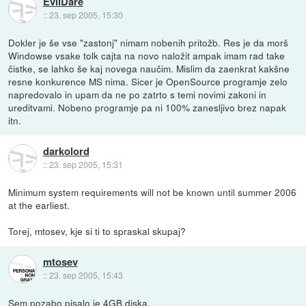
EvilDare
::
23. sep 2005, 15:30
Dokler je še vse "zastonj" nimam nobenih pritožb. Res je da morš
Windowse vsake tolk cajta na novo naložit ampak imam rad take
čistke, se lahko še kaj novega naučim. Mislim da zaenkrat kakšne
resne konkurence MS nima. Sicer je OpenSource programje zelo
napredovalo in upam da ne po zatrto s temi novimi zakoni in
ureditvami. Nobeno programje pa ni 100% zanesljivo brez napak
itn.
darkolord
::
23. sep 2005, 15:31
Minimum system requirements will not be known until summer 2006
at the earliest.
Torej, mtosev, kje si ti to spraskal skupaj?
mtosev
::
23. sep 2005, 15:43
Sem pozabo pisalo je 4GB diska.