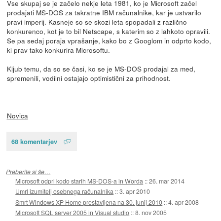
Vse skupaj se je začelo nekje leta 1981, ko je Microsoft začel
prodajati MS-DOS za takratne IBM računalnike, kar je ustvarilo
pravi imperij. Kasneje so se skozi leta spopadali z različno
konkurenco, kot je to bil Netscape, s katerim so z lahkoto opravili.
Se pa sedaj poraja vprašanje, kako bo z Googlom in odprto kodo,
ki prav tako konkurira Microsoftu.
Kljub temu, da so se časi, ko se je MS-DOS prodajal za med,
spremenili, vodilni ostajajo optimistični za prihodnost.
Novica
68 komentarjev
Preberite si še…
Microsoft odprl kodo starih MS-DOS-a in Worda
::
26. mar 2014
Umrl izumitelj osebnega računalnika
::
3. apr 2010
Smrt Windows XP Home prestavljena na 30. junij 2010
::
4. apr 2008
Microsoft SQL server 2005 in Visual studio
::
8. nov 2005