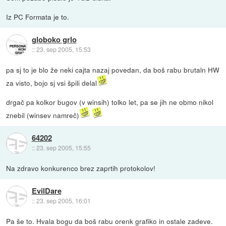
Iz PC Formata je to.
globoko grlo
::
23. sep 2005, 15:53
pa sj to je blo že neki cajta nazaj povedan, da boš rabu brutaln HW
za visto, bojo sj vsi špili delal
drgač pa kolkor bugov (v winsih) tolko let, pa se jih ne obmo nikol
znebil (winsev namreč)
64202
::
23. sep 2005, 15:55
Na zdravo konkurenco brez zaprtih protokolov!
EvilDare
::
23. sep 2005, 16:01
Pa še to. Hvala bogu da boš rabu orenk grafiko in ostale zadeve.