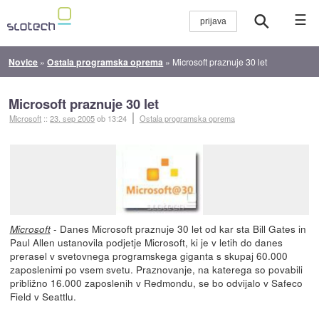
☰
Novice
»
Ostala programska oprema
»
Microsoft praznuje 30 let
Microsoft praznuje 30 let
Microsoft
::
23. sep 2005
ob 13:24
Ostala programska oprema
- Danes Microsoft praznuje 30 let od kar sta Bill Gates in
Microsoft
Paul Allen ustanovila podjetje Microsoft, ki je v letih do danes
prerasel v svetovnega programskega giganta s skupaj 60.000
zaposlenimi po vsem svetu. Praznovanje, na katerega so povabili
približno 16.000 zaposlenih v Redmondu, se bo odvijalo v Safeco
Field v Seattlu.