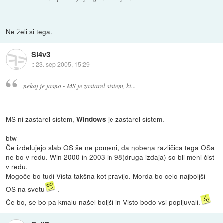
Ne želi si tega.
Sl4v3
::
23. sep 2005, 15:29
nekaj je jasno - MS je zastarel sistem, ki...
MS ni zastarel sistem,
je zastarel sistem.
Windows
btw
Če izdelujejo slab OS še ne pomeni, da nobena različica tega OSa
ne bo v redu. Win 2000 in 2003 in 98(druga izdaja) so bli meni čist
v redu.
Mogoče bo tudi Vista takšna kot pravijo. Morda bo celo najboljši
OS na svetu
.
Če bo, se bo pa kmalu našel boljši in Visto bodo vsi popljuvali.