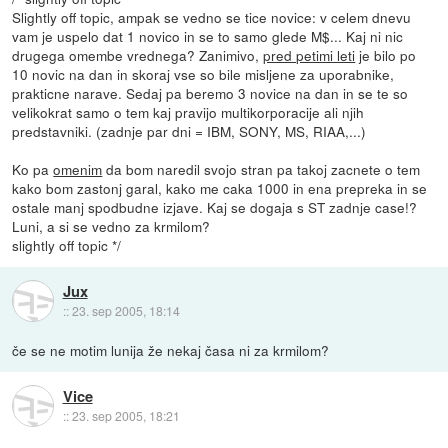
Slightly off topic, ampak se vedno se tice novice: v celem dnevu
vam je uspelo dat 1 novico in se to samo glede M$... Kaj ni nic
drugega omembe vrednega? Zanimivo,
pred petimi leti
je bilo po
10 novic na dan in skoraj vse so bile misljene za uporabnike,
prakticne narave. Sedaj pa beremo 3 novice na dan in se te so
velikokrat samo o tem kaj pravijo multikorporacije ali njih
predstavniki. (zadnje par dni = IBM, SONY, MS, RIAA,...)
Ko pa
omenim
da bom naredil svojo stran pa takoj zacnete o tem
kako bom zastonj garal, kako me caka 1000 in ena prepreka in se
ostale manj spodbudne izjave. Kaj se dogaja s ST zadnje case!?
Luni, a si se vedno za krmilom?
slightly off topic */
Jux
::
23. sep 2005, 18:14
če se ne motim lunija že nekaj časa ni za krmilom?
Vice
::
23. sep 2005, 18:21