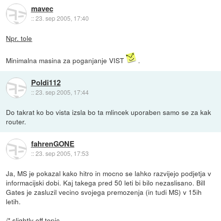
mavec
::
23. sep 2005, 17:40
Npr. tole
Minimalna masina za poganjanje VIST
.
Poldi112
::
23. sep 2005, 17:44
Do takrat ko bo vista izsla bo ta mlincek uporaben samo se za kak
router.
fahrenGONE
::
23. sep 2005, 17:53
Ja, MS je pokazal kako hitro in mocno se lahko razvijejo podjetja v
informacijski dobi. Kaj takega pred 50 leti bi bilo nezaslisano. Bill
Gates je zasluzil vecino svojega premozenja (in tudi MS) v 15ih
letih.
/* slightly off topic