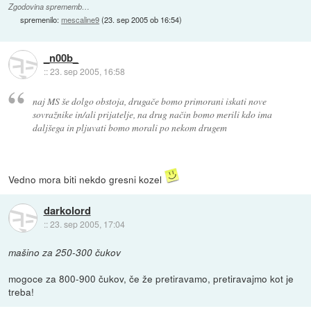
Zgodovina sprememb…
spremenilo:
mescaline9
(
23. sep 2005 ob 16:54
)
_n00b_
::
23. sep 2005, 16:58
naj MS še dolgo obstoja, drugače bomo primorani iskati nove
sovražnike in/ali prijatelje, na drug način bomo merili kdo ima
daljšega in pljuvati bomo morali po nekom drugem
Vedno mora biti nekdo gresni kozel
darkolord
::
23. sep 2005, 17:04
mašino za 250-300 čukov
mogoce za 800-900 čukov, če že pretiravamo, pretiravajmo kot je
treba!