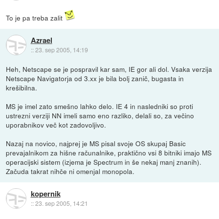
To je pa treba zalit
Azrael
::
23. sep 2005, 14:19
Heh, Netscape se je pospravil kar sam, IE gor ali dol. Vsaka verzija
Netscape Navigatorja od 3.xx je bila bolj zanič, bugasta in
krešibilna.
MS je imel zato smešno lahko delo. IE 4 in nasledniki so proti
ustrezni verziji NN imeli samo eno razliko, delali so, za večino
uporabnikov več kot zadovoljivo.
Nazaj na novico, najprej je MS pisal svoje OS skupaj Basic
prevajalnikom za hišne računalnike, praktično vsi 8 bitniki imajo MS
operacijski sistem (izjema je Spectrum in še nekaj manj znanih).
Začuda takrat nihče ni omenjal monopola.
kopernik
::
23. sep 2005, 14:21