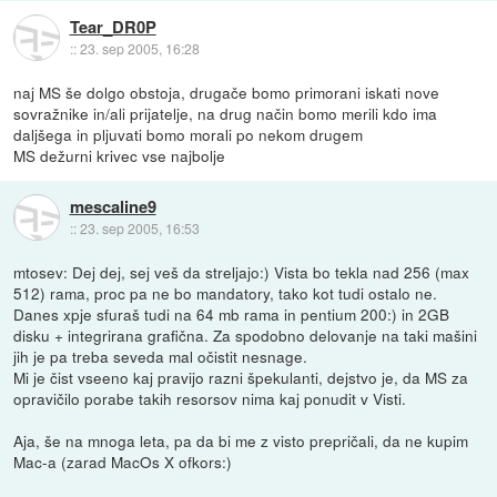
Tear_DR0P
::
23. sep 2005, 16:28
naj MS še dolgo obstoja, drugače bomo primorani iskati nove
sovražnike in/ali prijatelje, na drug način bomo merili kdo ima
daljšega in pljuvati bomo morali po nekom drugem
MS dežurni krivec vse najbolje
mescaline9
::
23. sep 2005, 16:53
mtosev: Dej dej, sej veš da streljajo:) Vista bo tekla nad 256 (max
512) rama, proc pa ne bo mandatory, tako kot tudi ostalo ne.
Danes xpje sfuraš tudi na 64 mb rama in pentium 200:) in 2GB
disku + integrirana grafična. Za spodobno delovanje na taki mašini
jih je pa treba seveda mal očistit nesnage.
Mi je čist vseeno kaj pravijo razni špekulanti, dejstvo je, da MS za
opravičilo porabe takih resorsov nima kaj ponudit v Visti.
Aja, še na mnoga leta, pa da bi me z visto prepričali, da ne kupim
Mac-a (zarad MacOs X ofkors:)