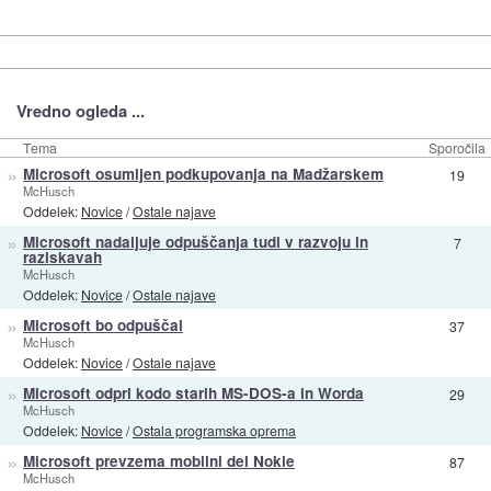
Vredno ogleda ...
Tema
Sporočila
»
Microsoft osumljen podkupovanja na Madžarskem
19
McHusch
Oddelek:
Novice
/
Ostale najave
»
Microsoft nadaljuje odpuščanja tudi v razvoju in
7
raziskavah
McHusch
Oddelek:
Novice
/
Ostale najave
»
Microsoft bo odpuščal
37
McHusch
Oddelek:
Novice
/
Ostale najave
»
Microsoft odprl kodo starih MS-DOS-a in Worda
29
McHusch
Oddelek:
Novice
/
Ostala programska oprema
»
Microsoft prevzema mobilni del Nokie
87
McHusch