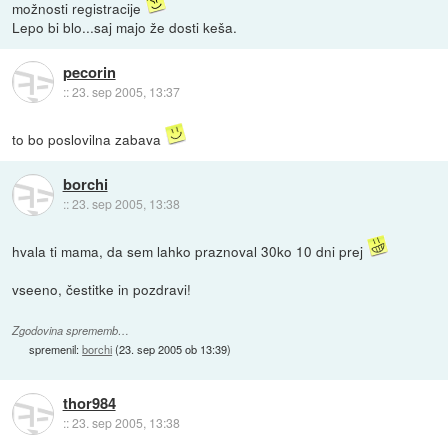
možnosti registracije
Lepo bi blo...saj majo že dosti keša.
pecorin
::
23. sep 2005, 13:37
to bo poslovilna zabava
borchi
::
23. sep 2005, 13:38
hvala ti mama, da sem lahko praznoval 30ko 10 dni prej
vseeno, čestitke in pozdravi!
Zgodovina sprememb…
spremenil:
borchi
(
23. sep 2005 ob 13:39
)
thor984
::
23. sep 2005, 13:38