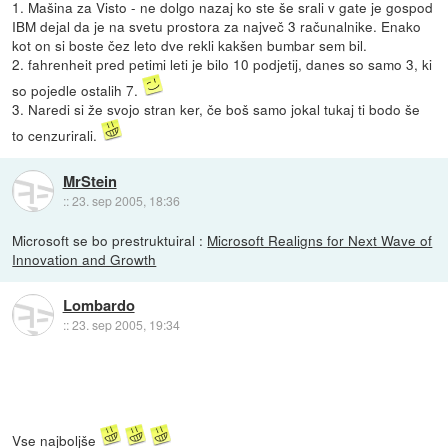
1. Mašina za Visto - ne dolgo nazaj ko ste še srali v gate je gospod
IBM dejal da je na svetu prostora za največ 3 računalnike. Enako
kot on si boste čez leto dve rekli kakšen bumbar sem bil.
2. fahrenheit pred petimi leti je bilo 10 podjetij, danes so samo 3, ki
so pojedle ostalih 7.
3. Naredi si že svojo stran ker, če boš samo jokal tukaj ti bodo še
to cenzurirali.
MrStein
::
23. sep 2005, 18:36
Microsoft se bo prestruktuiral :
Microsoft Realigns for Next Wave of
Innovation and Growth
Lombardo
::
23. sep 2005, 19:34
Vse najboljše