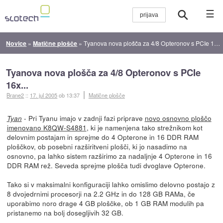
☰
Novice
»
Matične plošče
»
Tyanova nova plošča za 4/8 Opteronov s PCIe 16x...
Tyanova nova plošča za 4/8 Opteronov s PCIe
16x...
Brane2
::
17. jul 2005
ob 13:37
Matične plošče
- Pri Tyanu imajo v zadnji fazi priprave
novo osnovno ploščo
Tyan
imenovano K8QW-S4881
, ki je namenjena tako strežnikom kot
delovnim postajam in sprejme do 4 Opterone in 16 DDR RAM
ploščkov, ob posebni razširitveni plošči, ki jo nasadimo na
osnovno, pa lahko sistem razširimo za nadaljnje 4 Opterone in 16
DDR RAM rež. Seveda sprejme plošča tudi dvoglave Opterone.
Tako si v maksimalni konfiguraciji lahko omislimo delovno postajo z
8 dvojedrnimi procesorji na 2.2 GHz in do 128 GB RAMa, če
uporabimo noro drage 4 GB ploščke, ob 1 GB RAM modulih pa
pristanemo na bolj dosegljivih 32 GB.