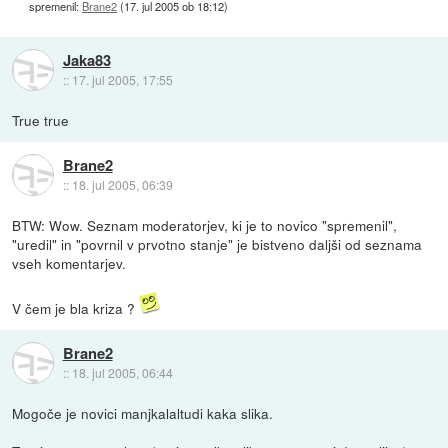
spremenil:
Brane2
(
17. jul 2005 ob 18:12
)
Jaka83
::
17. jul 2005, 17:55
True true
Brane2
::
18. jul 2005, 06:39
BTW: Wow. Seznam moderatorjev, ki je to novico "spremenil",
"uredil" in "povrnil v prvotno stanje" je bistveno daljši od seznama
vseh komentarjev.
V čem je bla kriza ?
Brane2
::
18. jul 2005, 06:44
Mogoče je novici manjkalaltudi kaka slika.