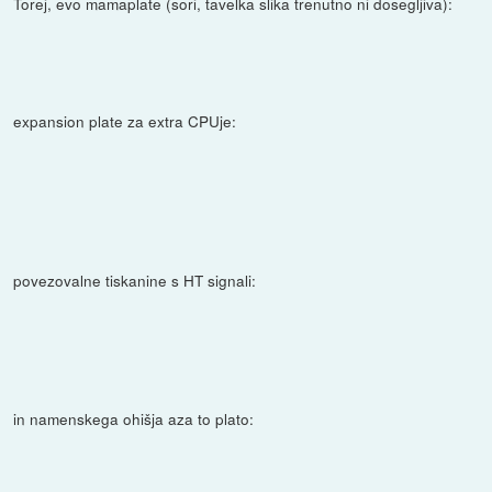
Torej, evo mamaplate (sori, tavelka slika trenutno ni dosegljiva):
expansion plate za extra CPUje:
povezovalne tiskanine s HT signali:
in namenskega ohišja aza to plato: