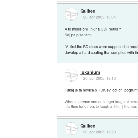
Quikee
::
20. apr 2005, 18:04
A to mislis oni link na CDFreaks ?
Sej pa pise tam:
"At first the BD discs were supposed to requ
develop a hard coating that complies with th
lukanium
::
20. apr 2005, 18:10
Tukaj
je ta novica o TDKjevi odlični pogrunt
When a person can no longer laugh at himse
it is time for others to laugh at him. [Thomas
Quikee
::
30. apr 2005, 19:50