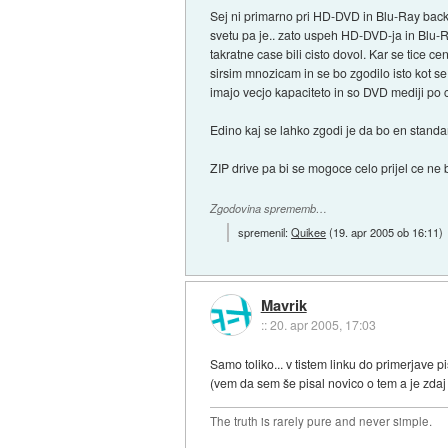
Sej ni primarno pri HD-DVD in Blu-Ray back
svetu pa je.. zato uspeh HD-DVD-ja in Blu-Ra
takratne case bili cisto dovol. Kar se tice
sirsim mnozicam in se bo zgodilo isto kot s
imajo vecjo kapaciteto in so DVD mediji po
Edino kaj se lahko zgodi je da bo en standa
ZIP drive pa bi se mogoce celo prijel ce ne b
Zgodovina sprememb…
spremenil:
Quikee
(
19. apr 2005 ob 16:11
)
Mavrik
::
20. apr 2005, 17:03
Samo toliko... v tistem linku do primerjav
(vem da sem še pisal novico o tem a je zda
The truth is rarely pure and never simple.