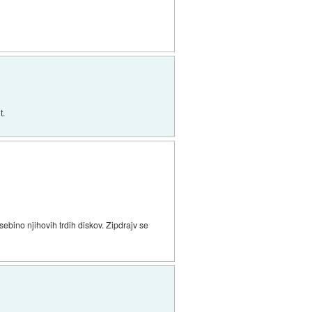
t.
ebino njihovih trdih diskov. Zipdrajv se