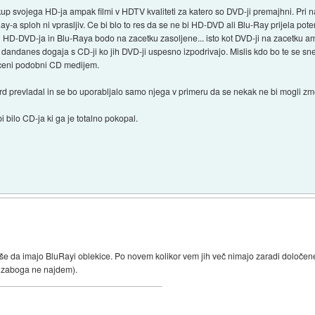
up svojega HD-ja ampak filmi v HDTV kvaliteti za katero so DVD-ji premajhni. Pri 
y-a sploh ni vprasljiv. Ce bi blo to res da se ne bi HD-DVD ali Blu-Ray prijela pote
 cen HD-DVD-ja in Blu-Raya bodo na zacetku zasoljene... isto kot DVD-ji na zacetku 
e dandanes dogaja s CD-ji ko jih DVD-ji uspesno izpodrivajo. Mislis kdo bo te se sn
 ceni podobni CD medijem.
rd prevladal in se bo uporabljalo samo njega v primeru da se nekak ne bi mogli zm
i bilo CD-ja ki ga je totalno pokopal.
e piše da imajo BluRayi oblekice. Po novem kolikor vem jih več nimajo zaradi dolo
j zaboga ne najdem).