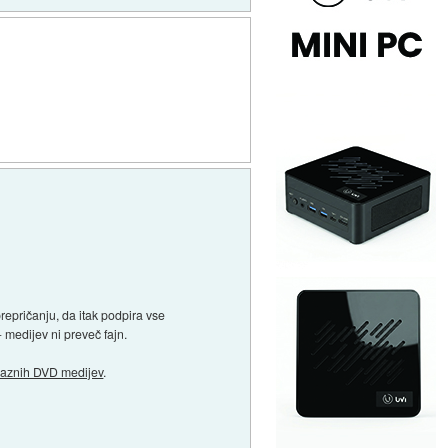
epričanju, da itak podpira vse
 medijev ni preveč fajn.
praznih DVD medijev
.