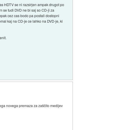
nas HDTV se ni razsirjen ampak drugot po
m se tudi DVD ne bi saj so CD-ji za
ampak cez cas bodo pa postali dostopni
emal kaj na CD-je ce lahko na DVD-je, ki
enit.
čenega novega premaza za zaščito medijev