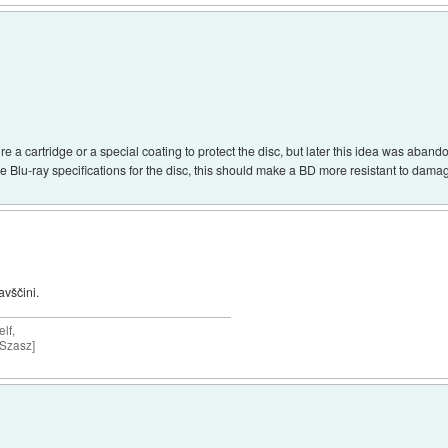
ire a cartridge or a special coating to protect the disc, but later this idea was a
e Blu-ray specifications for the disc, this should make a BD more resistant to dama
avščini.
lf,
 Szasz]