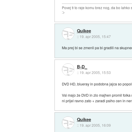
Povej ti to raje komu brez nog, da bo lahko sk
:>
Quikee
::
19. apr 2005, 15:47
Ma prej bi se zmenli pa bi gradili na skupn
B-D_
::
19. apr 2005, 15:53
DVD HD, blueray in podobna jajca so popolnom
Vsi majo že DVD in zlo majhen promil folka 
ni prijel ravno zato + zaradi psiho cen in ne
Quikee
::
19. apr 2005, 16:09