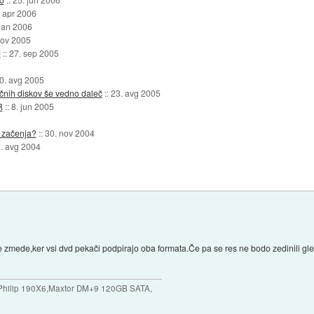
 apr 2006
 jan 2006
nov 2005
d
::
27. sep 2005
0. avg 2005
čnih diskov še vedno daleč
::
23. avg 2005
R
::
8. jun 2005
e začenja?
::
30. nov 2004
. avg 2004
e zmede,ker vsi dvd pekači podpirajo oba formata.Če pa se res ne bodo zedinili g
ilip 190X6,Maxtor DM+9 120GB SATA,