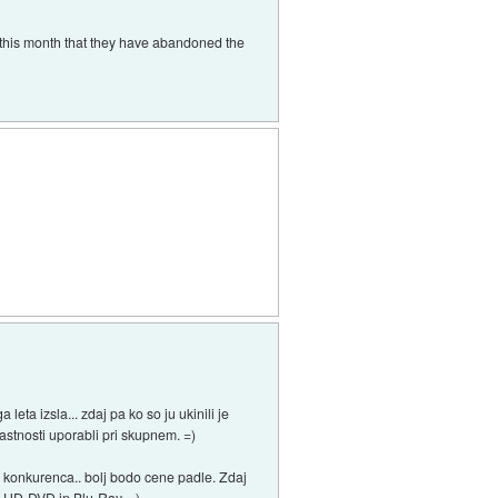
his month that they have abandoned the
ta izsla... zdaj pa ko so ju ukinili je
lastnosti uporabli pri skupnem. =)
 konkurenca.. bolj bodo cene padle. Zdaj
ed HD-DVD in Blu-Ray. =)