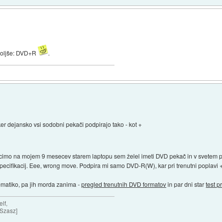
 boljše: DVD+R
.
 ker dejansko vsi sodobni pekači podpirajo tako - kot +
Recimo na mojem 9 mesecev starem laptopu sem želel imeti DVD pekač in v svetem pr
ecifikacij. Eee, wrong move. Podpira mi samo DVD-R(W), kar pri trenutni poplavi +
tematiko, pa jih morda zanima -
pregled trenutnih DVD formatov
in par dni star
test 
lf,
 Szasz]