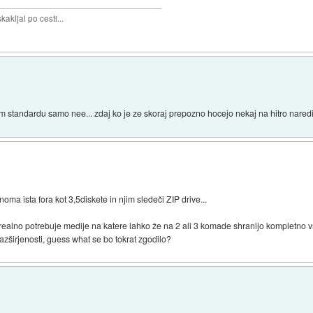
akljal po cesti...
em standardu samo nee... zdaj ko je ze skoraj prepozno hocejo nekaj na hitro naredi
a ista fora kot 3,5diskete in njim sledeči ZIP drive...
realno potrebuje medije na katere lahko že na 2 ali 3 komade shranijo kompletno vs
razširjenosti, guess what se bo tokrat zgodilo?