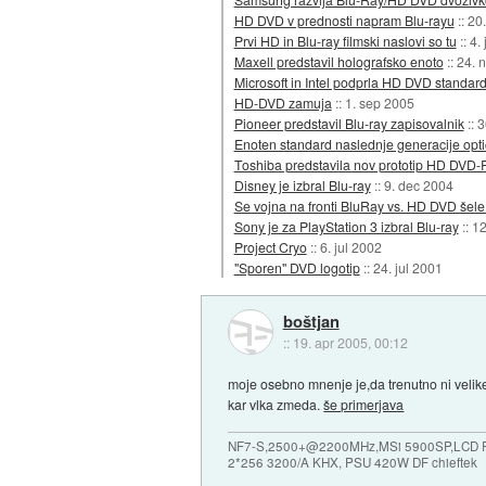
HD DVD v prednosti napram Blu-rayu
::
20.
Prvi HD in Blu-ray filmski naslovi so tu
::
4.
Maxell predstavil holografsko enoto
::
24. 
Microsoft in Intel podprla HD DVD standar
HD-DVD zamuja
::
1. sep 2005
Pioneer predstavil Blu-ray zapisovalnik
::
3
Enoten standard naslednje generacije opti
Toshiba predstavila nov prototip HD DVD-
Disney je izbral Blu-ray
::
9. dec 2004
Se vojna na fronti BluRay vs. HD DVD šel
Sony je za PlayStation 3 izbral Blu-ray
::
12
Project Cryo
::
6. jul 2002
"Sporen" DVD logotip
::
24. jul 2001
boštjan
::
19. apr 2005, 00:12
moje osebno mnenje je,da trenutno ni velik
kar vlka zmeda.
še primerjava
NF7-S,2500+@2200MHz,MSi 5900SP,LCD Ph
2*256 3200/A KHX, PSU 420W DF chieftek