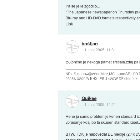
Pa se je le zgodilo...
"The Japanese newspaper on Thursday publ
Blu-ray and HD-DVD formats respectively an
Link
boštjan
::
1. maj 2005, 11:31
to,končno je nekoga pamet srečala.zdaj pa b
NF7-S,2500+@2200MHz,MSi 5900SP,LCD Ph
2*256 3200/A KHX, PSU 420W DF chieftek
Quikee
::
1. maj 2005, 14:21
Hehe ja samo problem je ker en standard iz d
vprasanje kdaj bo ta skupen standard izsel..
BTW. TDK je napovedal DL medije (2.4x DVD
zaradi takega razpleta imajo DVD+-R DL medi