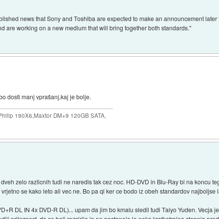
ished news that Sony and Toshiba are expected to make an announcement later t
d are working on a new medium that will bring together both standards."
o dosti manj vprašanj,kaj je bolje.
ilip 190X6,Maxtor DM+9 120GB SATA,
veh zelo razlicnih tudi ne naredis tak cez noc. HD-DVD in Blu-Ray bi na koncu tega le
 vrjetno se kako leto ali vec ne. Bo pa ql ker ce bodo iz obeh standardov najboljse 
+R DL IN 4x DVD-R DL)... upam da jim bo kmalu sledil tudi Taiyo Yuden. Vecja je
ji priloznost, da se bolj razsirijo in ne postanejo le neka kratkotrajna stopnja pr