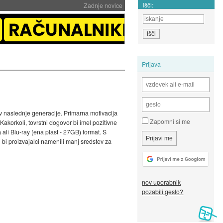
Išči:
Zadnje novice
Prijava
v naslednje generacije. Primarna motivacija
Zapomni si me
Kakorkoli, tovrstni dogovor bi imel pozitivne
ali Blu-ray (ena plast - 27GB) format. S
 bi proizvajalci namenili manj sredstev za
nov uporabnik
pozabili geslo?