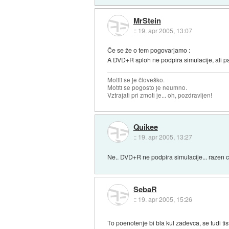
MrStein
::
19. apr 2005, 13:07
Če se že o tem pogovarjamo :
A DVD+R sploh ne podpira simulacije, ali p
Motiti se je človeško.
Motiti se pogosto je neumno.
Vztrajati pri zmoti je... oh, pozdravljen!
Quikee
::
19. apr 2005, 13:27
Ne.. DVD+R ne podpira simulacije... razen
SebaR
::
19. apr 2005, 15:26
To poenotenje bi bla kul zadevca, se tudi ti