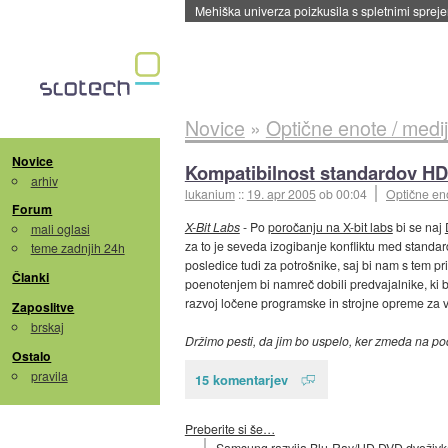
Evropska vesoljska agencija razvija svojo rak
Novice
»
Optične enote / medij
Novice
Kompatibilnost standardov HD
arhiv
lukanium
::
19. apr 2005
ob 00:04
Optične eno
Forum
X-Bit Labs
- Po
poročanju na X-bit labs
bi se naj
mali oglasi
za to je seveda izogibanje konfliktu med standard
teme zadnjih 24h
posledice tudi za potrošnike, saj bi nam s tem pr
Članki
poenotenjem bi namreč dobili predvajalnike, ki b
razvoj ločene programske in strojne opreme za v
Zaposlitve
brskaj
Držimo pesti, da jim bo uspelo, ker zmeda na po
Ostalo
pravila
15 komentarjev
Preberite si še…
Samsung razvija Blu-Ray/HD DVD dvoživk