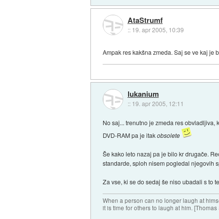
AtaStrumf
::
19. apr 2005, 10:39
Ampak res kakšna zmeda. Saj se ve kaj je
lukanium
::
19. apr 2005, 12:11
No saj... trenutno je zmeda res obvladljiva,
DVD-RAM pa je itak
obsolete
Še kako leto nazaj pa je bilo kr drugače. 
standarde, sploh nisem pogledal njegovih sp
Za vse, ki se do sedaj še niso ubadali s to 
When a person can no longer laugh at himse
it is time for others to laugh at him. [Thomas