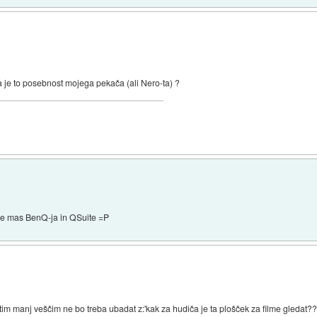
a je to posebnost mojega pekača (ali Nero-ta) ?
 ce mas BenQ-ja in QSuite =P
stim manj veščim ne bo treba ubadat z:'kak za hudiča je ta plošček za filme gledat?