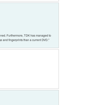
bandoned. Furthermore, TDK has managed to
ge and fingerprints than a current DVD."