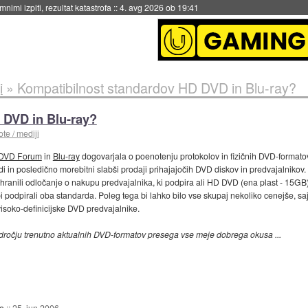
eto za večkratno uporabo
::
4. avg 2026 ob 19:41
i
»
Kompatibilnost standardov HD DVD in Blu-ray?
 DVD in Blu-ray?
te / mediji
DVD Forum
in
Blu-ray
dogovarjala o poenotenju protokolov in fizičnih DVD-formato
i in posledično morebitni slabši prodaji prihajajočih DVD diskov in predvajalnikov. 
ihranili odločanje o nakupu predvajalnika, ki podpira ali HD DVD (ena plast - 15GB) 
i podpirali oba standarda. Poleg tega bi lahko bilo vse skupaj nekoliko cenejše, saj
isoko-definicijske DVD predvajalnike.
dročju trenutno aktualnih DVD-formatov presega vse meje dobrega okusa ...
o
::
25. jun 2006