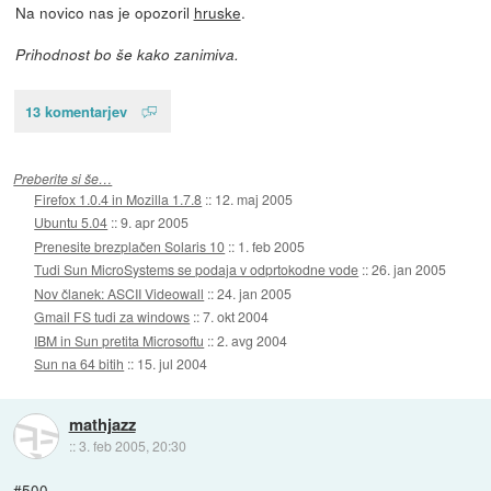
Na novico nas je opozoril
hruske
.
Prihodnost bo še kako zanimiva.
13 komentarjev
Preberite si še…
Firefox 1.0.4 in Mozilla 1.7.8
::
12. maj 2005
Ubuntu 5.04
::
9. apr 2005
Prenesite brezplačen Solaris 10
::
1. feb 2005
Tudi Sun MicroSystems se podaja v odprtokodne vode
::
26. jan 2005
Nov članek: ASCII Videowall
::
24. jan 2005
Gmail FS tudi za windows
::
7. okt 2004
IBM in Sun pretita Microsoftu
::
2. avg 2004
Sun na 64 bitih
::
15. jul 2004
mathjazz
::
3. feb 2005, 20:30
#500.