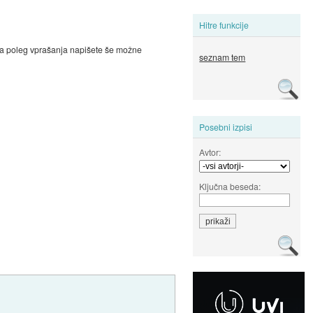
Hitre funkcije
 da poleg vprašanja napišete še možne
seznam tem
Posebni izpisi
Avtor:
Ključna beseda: