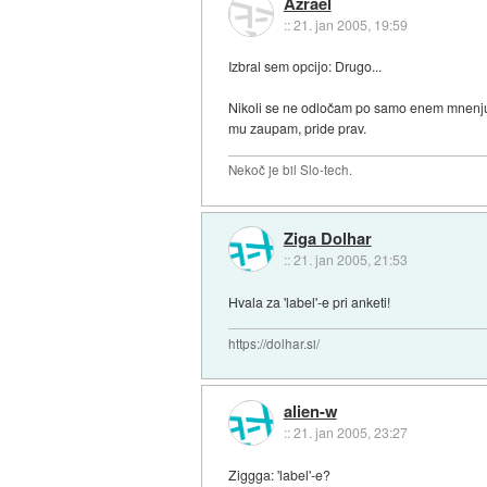
Azrael
::
21. jan 2005, 19:59
Izbral sem opcijo: Drugo...
Nikoli se ne odločam po samo enem mnenju,
mu zaupam, pride prav.
Nekoč je bil Slo-tech.
Ziga Dolhar
::
21. jan 2005, 21:53
Hvala za 'label'-e pri anketi!
https://dolhar.si/
alien-w
::
21. jan 2005, 23:27
Ziggga: 'label'-e?