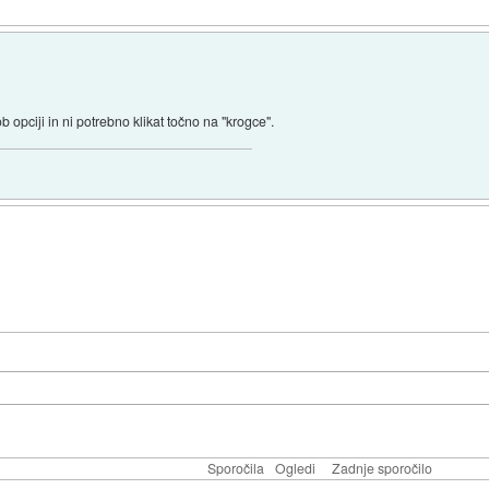
b opciji in ni potrebno klikat točno na "krogce".
Sporočila
Ogledi
Zadnje sporočilo