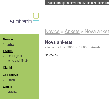
Sandisk že prodal več kot polovico SSD-jev za 
Novice
»
Ankete
»
Nova anket
Novice
Nova anketa!
arhiv
alien-w
::
21. jan 2005
ob 17:05
Ankete
Forum
Slo-Tech
-
mali oglasi
teme zadnjih 24h
Članki
Zaposlitve
brskaj
Ostalo
pravila