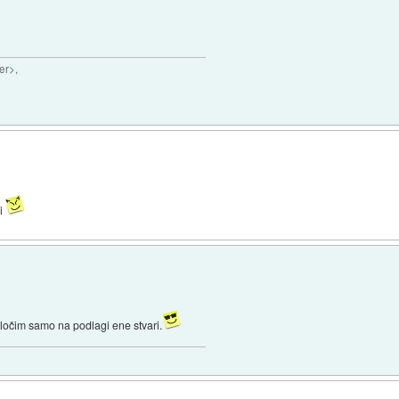
er>,
li
dločim samo na podlagi ene stvari.