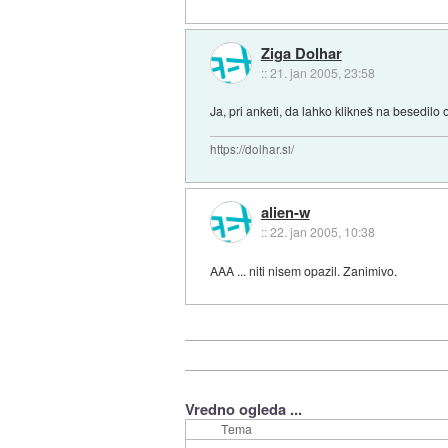
Ziga Dolhar
::
21. jan 2005, 23:58
Ja, pri anketi, da lahko klikneš na besedilo o
https://dolhar.si/
alien-w
::
22. jan 2005, 10:38
AAA ... niti nisem opazil. Zanimivo.
Vredno ogleda ...
Tema