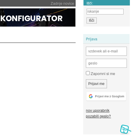
Išči:
Zadnje novice
Prijava
Zapomni si me
nov uporabnik
pozabili geslo?