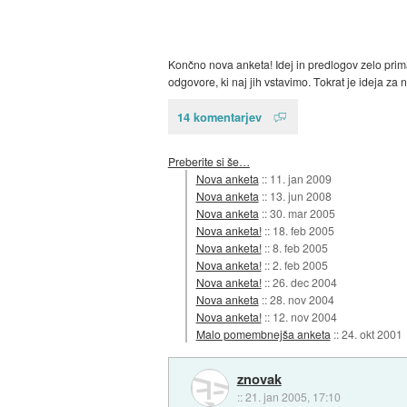
Končno nova anketa! Idej in predlogov zelo prim
odgovore, ki naj jih vstavimo. Tokrat je ideja za
14 komentarjev
Preberite si še…
Nova anketa
::
11. jan 2009
Nova anketa
::
13. jun 2008
Nova anketa
::
30. mar 2005
Nova anketa!
::
18. feb 2005
Nova anketa!
::
8. feb 2005
Nova anketa!
::
2. feb 2005
Nova anketa!
::
26. dec 2004
Nova anketa
::
28. nov 2004
Nova anketa!
::
12. nov 2004
Malo pomembnejša anketa
::
24. okt 2001
znovak
::
21. jan 2005, 17:10