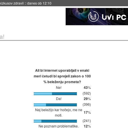
naslednji dve leti
::
danes ob 11:37
a!
Ali bi internet uporabljali v enaki
meri četudi bi sprejeli zakon o 100
% beleženju prometa?
Ne!
43
%
(592)
Da!
29
%
(396)
Naj beležijo kar hočejo, me ne
17
%
moti.
(241)
Ne poznam problematike.
12
%