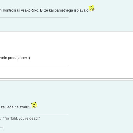
mi kontrolirali vsako črko. Bi že kaj pametnega isplavalo
vete prodajalcev :)
 za ilegalne stvari?
ut "I'm right, you're dead!"
|-|