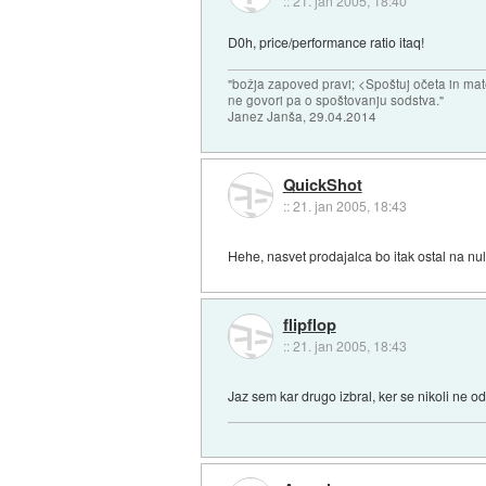
::
21. jan 2005, 18:40
D0h, price/performance ratio itaq!
"božja zapoved pravi; <Spoštuj očeta in mat
ne govori pa o spoštovanju sodstva."
Janez Janša, 29.04.2014
QuickShot
::
21. jan 2005, 18:43
Hehe, nasvet prodajalca bo itak ostal na nu
flipflop
::
21. jan 2005, 18:43
Jaz sem kar drugo izbral, ker se nikoli ne o