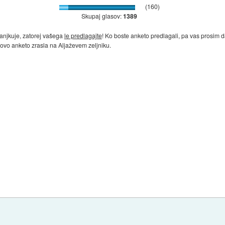
(160)
Skupaj glasov:
1389
anjkuje, zatorej vašega
le predlagajte
! Ko boste anketo predlagali, pa vas prosim
 novo anketo zrasla na Aljaževem zeljniku.