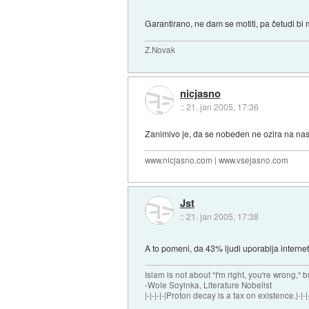
Garantirano, ne dam se motiti, pa četudi bi 
Z.Novak
nicjasno
::
21. jan 2005, 17:36
Zanimivo je, da se nobeden ne ozira na nas
www.nicjasno.com | www.vsejasno.com
Jst
::
21. jan 2005, 17:38
A to pomeni, da 43% ljudi uporablja internet
Islam is not about "I'm right, you're wrong," b
-Wole Soyinka, Literature Nobelist
|-|-|-|-|Proton decay is a tax on existence.|-|-|-