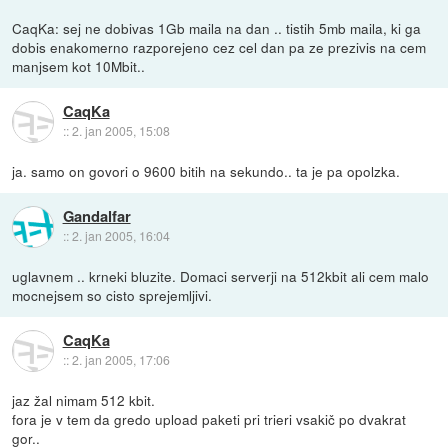
CaqKa: sej ne dobivas 1Gb maila na dan .. tistih 5mb maila, ki ga
dobis enakomerno razporejeno cez cel dan pa ze prezivis na cem
manjsem kot 10Mbit..
CaqKa
::
2. jan 2005, 15:08
ja. samo on govori o 9600 bitih na sekundo.. ta je pa opolzka.
Gandalfar
::
2. jan 2005, 16:04
uglavnem .. krneki bluzite. Domaci serverji na 512kbit ali cem malo
mocnejsem so cisto sprejemljivi.
CaqKa
::
2. jan 2005, 17:06
jaz žal nimam 512 kbit.
fora je v tem da gredo upload paketi pri trieri vsakič po dvakrat
gor..