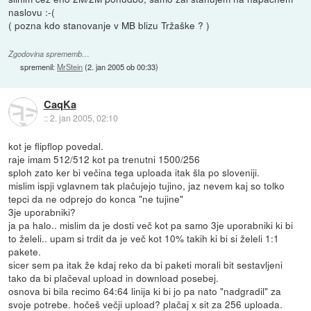
naslovu :-(
( pozna kdo stanovanje v MB blizu Tržaške ? )
Zgodovina sprememb…
spremenil:
MrStein
(
2. jan 2005 ob 00:33
)
CaqKa
::
2. jan 2005, 02:10
kot je flipflop povedal.
raje imam 512/512 kot pa trenutni 1500/256
sploh zato ker bi večina tega uploada itak šla po sloveniji.
mislim ispji vglavnem tak plačujejo tujino, jaz nevem kaj so tolko
tepci da ne odprejo do konca "ne tujine"
3je uporabniki?
ja pa halo.. mislim da je dosti več kot pa samo 3je uporabniki ki bi
to želeli.. upam si trdit da je več kot 10% takih ki bi si želeli 1:1
pakete.
sicer sem pa itak že kdaj reko da bi paketi morali bit sestavljeni
tako da bi plačeval upload in download posebej.
osnova bi bila recimo 64:64 linija ki bi jo pa nato "nadgradil" za
svoje potrebe. hočeš večji upload? plačaj x sit za 256 uploada.