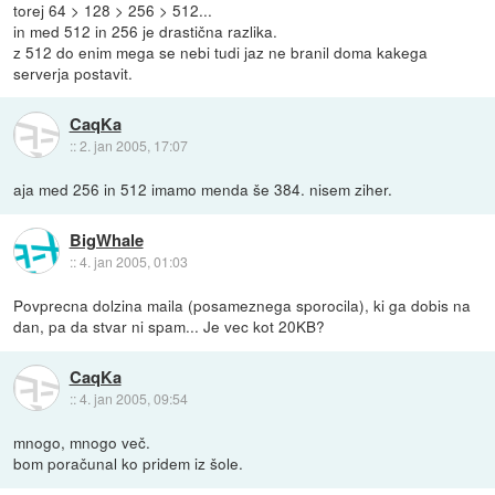
torej 64 > 128 > 256 > 512...
in med 512 in 256 je drastična razlika.
z 512 do enim mega se nebi tudi jaz ne branil doma kakega
serverja postavit.
CaqKa
::
2. jan 2005, 17:07
aja med 256 in 512 imamo menda še 384. nisem ziher.
BigWhale
::
4. jan 2005, 01:03
Povprecna dolzina maila (posameznega sporocila), ki ga dobis na
dan, pa da stvar ni spam... Je vec kot 20KB?
CaqKa
::
4. jan 2005, 09:54
mnogo, mnogo več.
bom poračunal ko pridem iz šole.