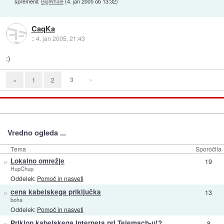
spremenil:
BigWhale
(
4. jan 2005 ob 13:32
)
CaqKa
::
4. jan 2005, 21:43
:)
3
»
«
1
2
Vredno ogleda ...
Tema
Sporočila
»
Lokalno omrežje
19
HupChup
Oddelek:
Pomoč in nasveti
»
cena kabelskega priključka
13
boha
Oddelek:
Pomoč in nasveti
»
Priklop kabelskega Interneta pri Telemach-u!?
8