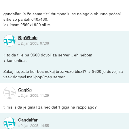
gandalfar. ja že samo tisti thumbnailu se nalagajo obupno počasi.
slike so pa itak 640x480.
jaz imam 2560x1920 slike.
BigWhale
::
2. jan 2005, 07:36
> to da ti je pa 9600 dovolj za server... eh nebom
> komentiral.
Zakaj ne, zato ker bos nekaj brez veze bluzil? ;> 9600 je dovolj za
vsak domaci mail/pop/imap server.
CaqKa
::
2. jan 2005, 11:29
ti misliš da je gmail za hec dal 1 giga na razpolago?
Gandalfar
::
2. jan 2005, 14:55