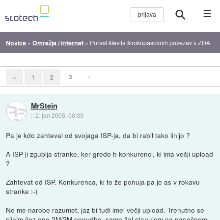
☰
Novice
»
Omrežja / internet
»
Porast števila širokopasovnih povezav v ZDA
3
»
«
1
2
MrStein
::
2. jan 2005, 00:33
Pa je kdo zahteval od svojaga ISP-ja, da bi rabil tako linijo ?
A ISP-ji zgublja stranke, ker gredo h konkurenci, ki ima večji upload
?
Zahtevat od ISP. Konkurenca, ki to že ponuja pa je as v rokavu
stranke :-)
Ne me narobe razumet, jaz bi tudi imel večji upload. Trenutno se
slinim čez eno 2M/2M ponudbo, samo žal stanujem na napačnem