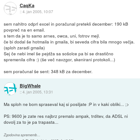
CaqKa
::
4. jan 2005, 10:07
sem nahitro odprl excel in poračunal pretekli december: 190 kB
povpreč na en email.
s tem da je to samo arnes, owca, uni, fotrov mejl.
če bi dodal še hotmaila in gmaila, bi seveda cifra bila mnogo večja.
(sploh zaradi gmaila)
Sej če nebi imel še pejdža sa sošolce pa bi se drastično
spremenila cifra :) (še več navzgor, skenirani protokoli...)
sem poračunal še sent: 348 kB za december.
BigWhale
::
4. jan 2005, 13:31
Ma sploh ne bom spraseval kaj si posiljate :P in v kaki obliki... ;>
PS: 9600 je zate res najbrz premalo ampak, trditev, da ADSL ni
dovolj za to je pa trapasta...
Zgodovina sprememb…