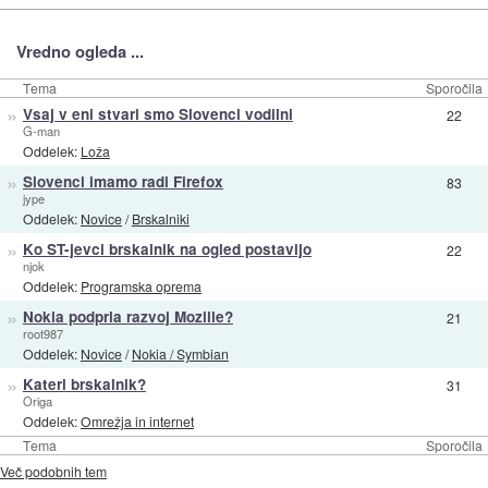
Vredno ogleda ...
Tema
Sporočila
»
Vsaj v eni stvari smo Slovenci vodilni
22
G-man
Oddelek:
Loža
»
Slovenci imamo radi Firefox
83
jype
Oddelek:
Novice
/
Brskalniki
»
Ko ST-jevci brskalnik na ogled postavijo
22
njok
Oddelek:
Programska oprema
»
Nokia podprla razvoj Mozille?
21
root987
Oddelek:
Novice
/
Nokia / Symbian
»
Kateri brskalnik?
31
Origa
Oddelek:
Omrežja in internet
Tema
Sporočila
Več podobnih tem