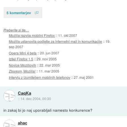
5 komentarjev
Preberite si še…
Mozilla razvija mobilni Firefox
::
11. okt 2007
Mozilla ustanovila podjetje za internetni mail in komunikacije
::
19.
sep 2007
Opera Mini 4 beta
::
20. jun 2007
Izšel Firefox 1.5
::
29. nov 2005
Novice Mozillovih
::
22. mar 2005
Zbogom, Mozilla!
::
11. mar 2005
Intervju z izumiteljem mobilnih telefonov
::
27. maj 2001
CaqKa
::
14. dec 2004, 00:30
in zakaj bi jo naj uporabljali namesto konkurence?
ahac