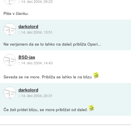
::
14. dec 2004, 09:23
Piše v članku.
darkolord
::
14. dec 2004, 13:51
Ne verjamem da se to lahko na daleč približa Operi...
BSD-jas
::
14. dec 2004, 14:43
Seveda se ne more. Približa se lahko le na blizu
darkolord
::
14. dec 2004, 20:31
Če želi pridet blizu, se more približat od daleč