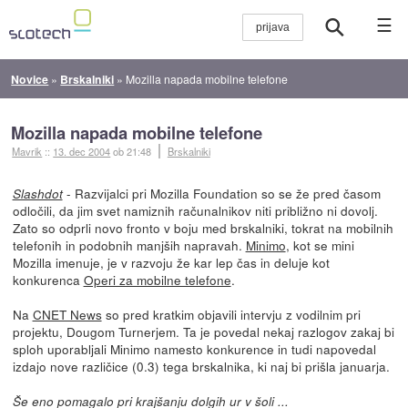
☰
Novice
»
Brskalniki
»
Mozilla napada mobilne telefone
Mozilla napada mobilne telefone
Mavrik
::
13. dec 2004
ob 21:48
Brskalniki
- Razvijalci pri Mozilla Foundation so se že pred časom
Slashdot
odločili, da jim svet namiznih računalnikov niti približno ni dovolj.
Zato so odprli novo fronto v boju med brskalniki, tokrat na mobilnih
telefonih in podobnih manjših napravah.
Minimo
, kot se mini
Mozilla imenuje, je v razvoju že kar lep čas in deluje kot
konkurenca
Operi za mobilne telefone
.
Na
CNET News
so pred kratkim objavili intervju z vodilnim pri
projektu, Dougom Turnerjem. Ta je povedal nekaj razlogov zakaj bi
sploh uporabljali Minimo namesto konkurence in tudi napovedal
izdajo nove različice (0.3) tega brskalnika, ki naj bi prišla januarja.
Še eno pomagalo pri krajšanju dolgih ur v šoli ...