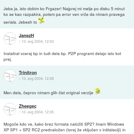
Jeba ja, isto dobim ko Frgazer! Najprej mi melje po disku 5 minut
ko se kao razpakira, potem pa error ven vrže da nimam pravega
seriala. Jebesh to
JanezH
::
10. avg 2004, 12:03
Instaliral vceraj bp in tudi dela bp. P2P programi delajo isto kot
prej.
Trinitron
::
10. avg 2004, 12:28
Men dela, čeprov nimam glih čist original verzije
Zheegec
::
10. avg 2004, 12:35
Mogoče kdo ve, kako brez formata naložiti SP2? Imam Windows
XP SP1 + SP2 RC2 prednaložen (torej že vključen v inštalaciji) in