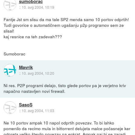
sumoborac
::
10. avg 2004, 10:19
Fantje Jst sm slisu da ma tale SP2 menda samo 10 portov odprtih!
Tudi govorice o automatičnem ugašanju p2p programov sem ze
slisal!
kaj resnice na teh zadevah???
Sumoborac
Mavrik
::
10. avg 2004, 10:20
Ni res. P2P programi delajo, tisto glede portov pa je verjetno kriv
napačno nastavljen novi firewall.
SasoS
::
10. avg 2004, 11:03
Ne 10 portov ampak 10 napol odprtih povezav. To bi lahko
pomenilo da recimo mula in bittorrent delujeta malce počasneje ker
odpreta veliko število povezav na enkrat. Ampak naj bi se zaradi