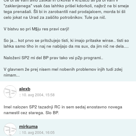
"zaklenjenega" vsak čas lahhko prišel kdorkoli, najbrž ne bi smeje
tega prenašali. Šli bi in zarobantili nad prodajalcem, morda bi šli
celo jokat na Urad za zaščito potrošnikov. Tule pa nič.
V bistvu so pri M$ju res pravi carji!
So ja... kot prvo se pritožujejo tisti, ki imajo pritaske winse.. tisti so
lahka samo tiho in naj ne nabijajo da ms sux, da jim nič ne dela....
Naloženi SP2 mi del BP prav tako vsi p2p programi..
V glavnem že prej nisem mel nobenih problemov injih tudi zdej
nimam...
alexb
::
10. avg 2004, 15:58
Imel nalozen SP2 tazadnji RC in sem sedaj enostavno novega
namestil cez starega. Slo BP.
mirkuma
::
10. avg 2004, 16:05