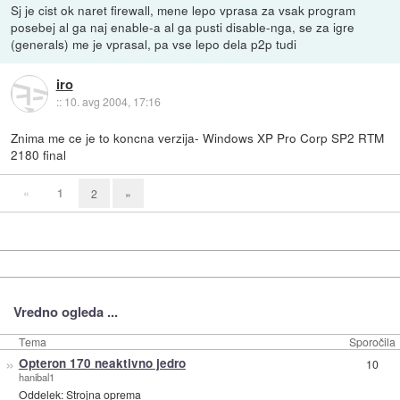
Sj je cist ok naret firewall, mene lepo vprasa za vsak program
posebej al ga naj enable-a al ga pusti disable-nga, se za igre
(generals) me je vprasal, pa vse lepo dela p2p tudi
iro
::
10. avg 2004, 17:16
Znima me ce je to koncna verzija- Windows XP Pro Corp SP2 RTM
2180 final
«
1
2
»
Vredno ogleda ...
Tema
Sporočila
»
Opteron 170 neaktivno jedro
10
hanibal1
Oddelek:
Strojna oprema