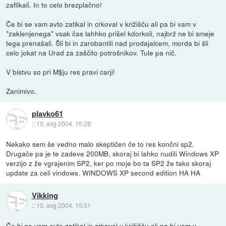
zaflikali. In to celo brezplačno!
Če bi se vam avto zatikal in crkoval v križišču ali pa bi vam v
"zaklenjenega" vsak čas lahhko prišel kdorkoli, najbrž ne bi smeje
tega prenašali. Šli bi in zarobantili nad prodajalcem, morda bi šli
celo jokat na Urad za zaščito potrošnikov. Tule pa nič.
V bistvu so pri M$ju res pravi carji!
Zanimivo.
plavko61
::
10. avg 2004, 15:28
Nekako sem še vedno malo skeptičen če to res končni sp2.
Drugače pa je te zadeve 200MB, skoraj bi lahko nudili Windows XP
verzijo z že vgrajenim SP2, ker po moje bo ta SP2 že tako skoraj
update za celi vindows. WINDOWS XP second edition HA HA
Vikking
::
10. avg 2004, 15:31
Če bi se vam avto zatikal in crkoval v križišču ali pa bi vam v