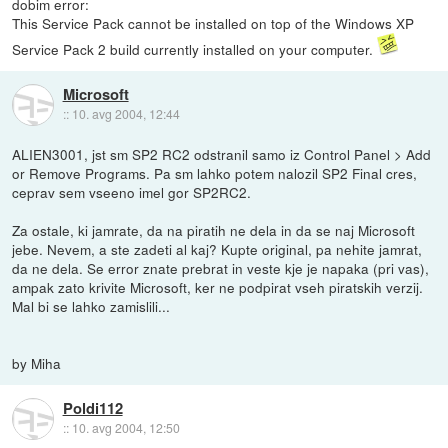
dobim error:
This Service Pack cannot be installed on top of the Windows XP
Service Pack 2 build currently installed on your computer.
Microsoft
::
10. avg 2004, 12:44
ALIEN3001, jst sm SP2 RC2 odstranil samo iz Control Panel > Add
or Remove Programs. Pa sm lahko potem nalozil SP2 Final cres,
ceprav sem vseeno imel gor SP2RC2.
Za ostale, ki jamrate, da na piratih ne dela in da se naj Microsoft
jebe. Nevem, a ste zadeti al kaj? Kupte original, pa nehite jamrat,
da ne dela. Se error znate prebrat in veste kje je napaka (pri vas),
ampak zato krivite Microsoft, ker ne podpirat vseh piratskih verzij.
Mal bi se lahko zamislili...
by Miha
Poldi112
::
10. avg 2004, 12:50