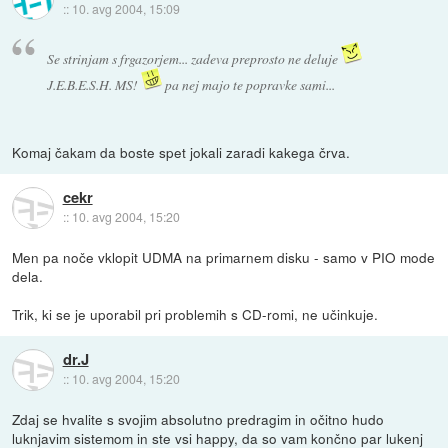
::
10. avg 2004, 15:09
Se strinjam s frgazorjem... zadeva preprosto ne deluje
J.E.B.E.S.H. MS!
pa nej majo te popravke sami...
Komaj čakam da boste spet jokali zaradi kakega črva.
cekr
::
10. avg 2004, 15:20
Men pa noče vklopit UDMA na primarnem disku - samo v PIO mode
dela.
Trik, ki se je uporabil pri problemih s CD-romi, ne učinkuje.
dr.J
::
10. avg 2004, 15:20
Zdaj se hvalite s svojim absolutno predragim in očitno hudo
luknjavim sistemom in ste vsi happy, da so vam končno par lukenj