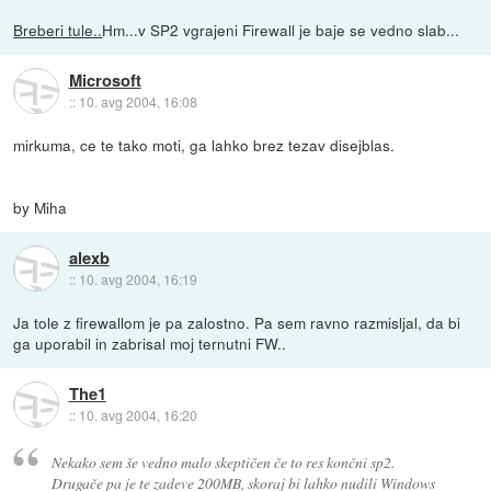
Breberi tule..
Hm...v SP2 vgrajeni Firewall je baje se vedno slab...
Microsoft
::
10. avg 2004, 16:08
mirkuma, ce te tako moti, ga lahko brez tezav disejblas.
by Miha
alexb
::
10. avg 2004, 16:19
Ja tole z firewallom je pa zalostno. Pa sem ravno razmisljal, da bi
ga uporabil in zabrisal moj ternutni FW..
The1
::
10. avg 2004, 16:20
Nekako sem še vedno malo skeptičen če to res končni sp2.
Drugače pa je te zadeve 200MB, skoraj bi lahko nudili Windows