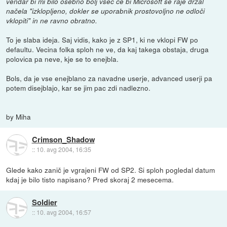
vendar bi mi bilo osebno bolj všeč če bi Microsoft se raje držal
načela "izklopljeno, dokler se uporabnik prostovoljno ne odloči
vklopiti" in ne ravno obratno.
To je slaba ideja. Saj vidis, kako je z SP1, ki ne vklopi FW po
defaultu. Vecina folka sploh ne ve, da kaj takega obstaja, druga
polovica pa neve, kje se to enejbla.
Bols, da je vse enejblano za navadne userje, advanced userji pa
potem disejblajo, kar se jim pac zdi nadlezno.
by Miha
Crimson_Shadow
::
10. avg 2004, 16:35
Glede kako zanič je vgrajeni FW od SP2. Si sploh pogledal datum
kdaj je bilo tisto napisano? Pred skoraj 2 mesecema.
Soldier
::
10. avg 2004, 16:57