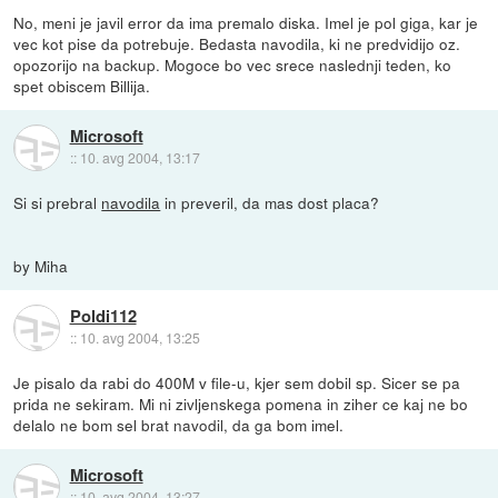
No, meni je javil error da ima premalo diska. Imel je pol giga, kar je
vec kot pise da potrebuje. Bedasta navodila, ki ne predvidijo oz.
opozorijo na backup. Mogoce bo vec srece naslednji teden, ko
spet obiscem Billija.
Microsoft
::
10. avg 2004, 13:17
Si si prebral
navodila
in preveril, da mas dost placa?
by Miha
Poldi112
::
10. avg 2004, 13:25
Je pisalo da rabi do 400M v file-u, kjer sem dobil sp. Sicer se pa
prida ne sekiram. Mi ni zivljenskega pomena in ziher ce kaj ne bo
delalo ne bom sel brat navodil, da ga bom imel.
Microsoft
::
10. avg 2004, 13:27