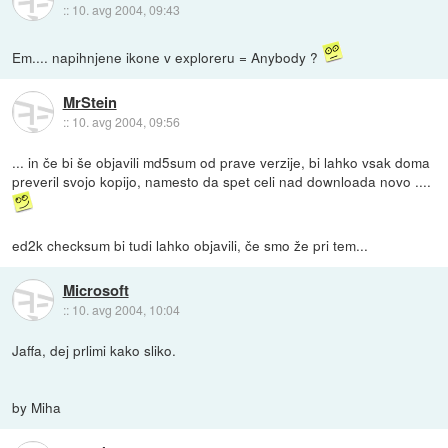
::
10. avg 2004, 09:43
Em.... napihnjene ikone v exploreru = Anybody ?
MrStein
::
10. avg 2004, 09:56
... in če bi še objavili md5sum od prave verzije, bi lahko vsak doma
preveril svojo kopijo, namesto da spet celi nad downloada novo ....
ed2k checksum bi tudi lahko objavili, če smo že pri tem...
Microsoft
::
10. avg 2004, 10:04
Jaffa, dej prlimi kako sliko.
by Miha