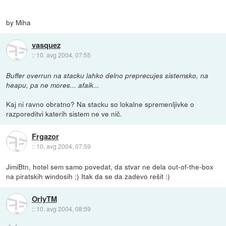
by Miha
vasquez
::
10. avg 2004, 07:55
Buffer overrun na stacku lahko delno preprecujes sistemsko, na
heapu, pa ne mores... afaik...
Kaj ni ravno obratno? Na stacku so lokalne spremenljivke o
razporeditvi katerih sistem ne ve nič.
Frgazor
::
10. avg 2004, 07:59
JimiBtn, hotel sem samo povedat, da stvar ne dela out-of-the-box
na piratskih windosih ;) Itak da se da zadevo rešit :)
OrlyTM
::
10. avg 2004, 08:59