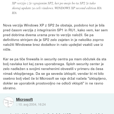
XP verzijo z že vgrajenim SP2, ker po moje bo ta SP2 že tako
skoraj update za celi vindows. WINDOWS XP second edition HA
HA
Nova verzija Windows XP z SP2 že obstaja, podobno kot je bila
pred časom verzija z integriranim SP1 in RU1, kako vem, ker sem
pred dobrima dvema urama prav to verzijo naložil. Se pa
definitivno strinjam da je SP2 zelo zajeten in je nekoliko zoprno
naložiti Windowse brez dodatkov in nato updejtat vsakič use iz
ničle.
Kar se pa tiče firewalla in security centra pa mam občutek da sta
bolj navlaka kot kej zares uporabnega. Sploh security center je
zelo nadležen s svojimi nenehenimi obvestili v primeru da česa
nimaš vklopljenega. Da se ga seveda izklopiti, vendar bi mi bilo
osebno bolj všeč če bi Microsoft se raje držal načela "izklopljeno,
dokler se uporabnik prostovoljno ne odloči vklopiti" in ne ravno
obratno.
Microsoft
::
10. avg 2004, 16:24