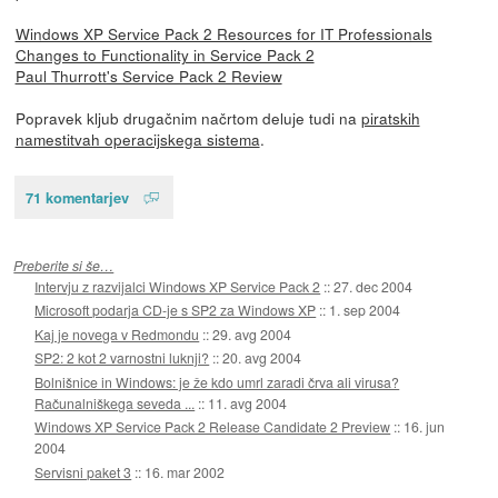
Windows XP Service Pack 2 Resources for IT Professionals
Changes to Functionality in Service Pack 2
Paul Thurrott's Service Pack 2 Review
Popravek kljub drugačnim načrtom deluje tudi na
piratskih
namestitvah operacijskega sistema
.
71 komentarjev
Preberite si še…
Intervju z razvijalci Windows XP Service Pack 2
::
27. dec 2004
Microsoft podarja CD-je s SP2 za Windows XP
::
1. sep 2004
Kaj je novega v Redmondu
::
29. avg 2004
SP2: 2 kot 2 varnostni luknji?
::
20. avg 2004
Bolnišnice in Windows: je že kdo umrl zaradi črva ali virusa?
Računalniškega seveda ...
::
11. avg 2004
Windows XP Service Pack 2 Release Candidate 2 Preview
::
16. jun
2004
Servisni paket 3
::
16. mar 2002