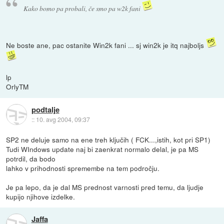
Kako bomo pa probali, če smo pa w2k fani
Ne boste ane, pac ostanite Win2k fani ... sj win2k je itq najboljs
lp
OrlyTM
podtalje
::
10. avg 2004, 09:37
SP2 ne deluje samo na ene treh ključih ( FCK...,istih, kot pri SP1)
Tudi WIndows update naj bi zaenkrat normalo delal, je pa MS
potrdil, da bodo
lahko v prihodnosti spremembe na tem področju.
Je pa lepo, da je dal MS prednost varnosti pred temu, da ljudje
kupijo njihove izdelke.
Jaffa