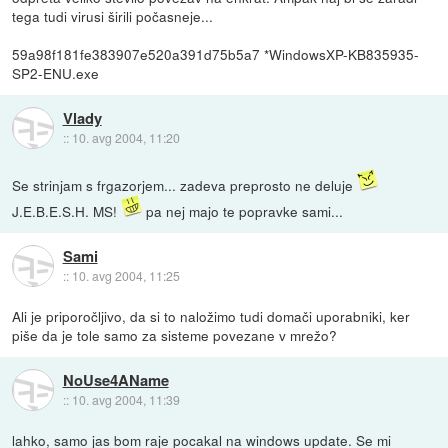
tega tudi virusi širili počasneje...
59a98f181fe383907e520a391d75b5a7 *WindowsXP-KB835935-
SP2-ENU.exe
Vlady
::
10. avg 2004, 11:20
Se strinjam s frgazorjem... zadeva preprosto ne deluje
J.E.B.E.S.H. MS!
pa nej majo te popravke sami...
Sami
::
10. avg 2004, 11:25
Ali je priporočljivo, da si to naložimo tudi domači uporabniki, ker
piše da je tole samo za sisteme povezane v mrežo?
NoUse4AName
::
10. avg 2004, 11:39
lahko, samo jas bom raje pocakal na windows update. Se mi