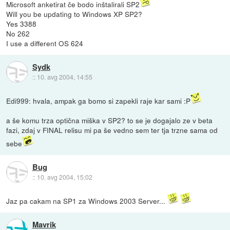
Microsoft anketirat če bodo inštalirali SP2
Will you be updating to Windows XP SP2?
Yes 3388
No 262
I use a different OS 624
Sydk
::
10. avg 2004, 14:55
Edi999: hvala, ampak ga bomo si zapekli raje kar sami :P
a še komu trza optična miška v SP2? to se je dogajalo ze v beta
fazi, zdaj v FINAL relisu mi pa še vedno sem ter tja trzne sama od
sebe
Bug
::
10. avg 2004, 15:02
Jaz pa cakam na SP1 za Windows 2003 Server...
Mavrik