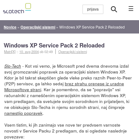
☰
Novice
»
Operacijski sistemi
»
Windows XP Service Pack 2 Reloaded
Windows XP Service Pack 2 Reloaded
Matri[X]
::
10. avg 2004
ob 02:49
Operacijski sistemi
- Kot vsi vemo, je Microsoft pred dvema dnevoma izdal
Slo-Tech
svoj gromozanski popravek za operacijski sistem Windows XP.
Kdor je bil takrat skeptičen glede vleke preko raznih Peer-to-Peer
(P2P) servisov, ga lahko sedaj
brez strahu prenese iz uradne
Microsoftove strani
. Ker je pomembno, da se "popravijo" vsi
računalniki z nameščenim operacijskim sistemom Windows XP,
vam predlagam, da svetujete svojim sorodnikom in prijateljem, ki
ne obiskujejo Slo-Techa in njemu sorodnih strani, naj čimpreje
namestijo popravek
.
Vsem tistim, ki jih zanimajo vse nove ter predvsem varnoste
novosti v Service Packu 2 predlagam, da si ogledate naslednje
povezave: