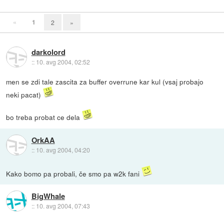
«
1
2
»
darkolord
::
10. avg 2004, 02:52
men se zdi tale zascita za buffer overrune kar kul (vsaj probajo
neki pacat)
bo treba probat ce dela
OrkAA
::
10. avg 2004, 04:20
Kako bomo pa probali, če smo pa w2k fani
BigWhale
::
10. avg 2004, 07:43