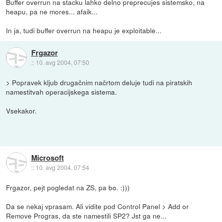
Buffer overrun na stacku lahko delno preprecujes sistemsko, na
heapu, pa ne mores... afaik...
In ja, tudi buffer overrun na heapu je exploitable...
Frgazor
::
10. avg 2004, 07:50
> Popravek kljub drugačnim načrtom deluje tudi na piratskih
namestitvah operacijskega sistema.
Vsekakor.
Microsoft
::
10. avg 2004, 07:54
Frgazor, pejt pogledat na ZS, pa bo. :)))
Da se nekaj vprasam. Ali vidite pod Control Panel > Add or
Remove Progras, da ste namestili SP2? Jst ga ne...