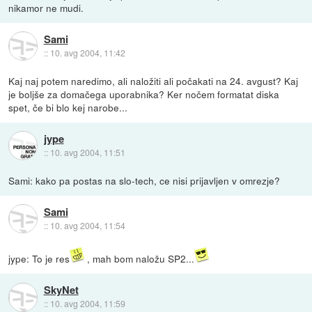
nikamor ne mudi.
Sami
::
10. avg 2004, 11:42
Kaj naj potem naredimo, ali naložiti ali počakati na 24. avgust? Kaj
je boljše za domačega uporabnika? Ker nočem formatat diska
spet, če bi blo kej narobe...
jype
::
10. avg 2004, 11:51
Sami: kako pa postas na slo-tech, ce nisi prijavljen v omrezje?
Sami
::
10. avg 2004, 11:54
jype: To je res
, mah bom naložu SP2...
SkyNet
::
10. avg 2004, 11:59