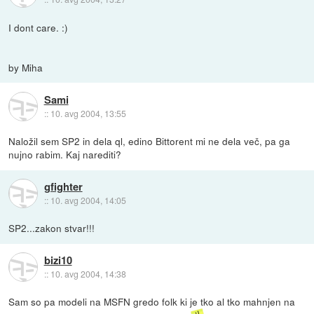
I dont care. :)
by Miha
Sami
::
10. avg 2004, 13:55
Naložil sem SP2 in dela ql, edino Bittorent mi ne dela več, pa ga
nujno rabim. Kaj narediti?
gfighter
::
10. avg 2004, 14:05
SP2...zakon stvar!!!
bizi10
::
10. avg 2004, 14:38
Sam so pa modeli na MSFN gredo folk ki je tko al tko mahnjen na