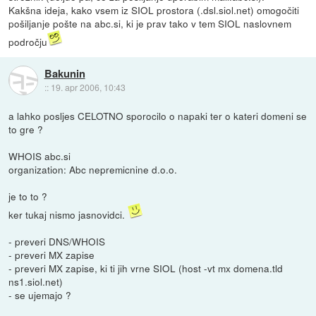
Kakšna ideja, kako vsem iz SIOL prostora (.dsl.siol.net) omogočiti
pošiljanje pošte na abc.si, ki je prav tako v tem SIOL naslovnem
področju
Bakunin
::
19. apr 2006, 10:43
a lahko posljes CELOTNO sporocilo o napaki ter o kateri domeni se
to gre ?
WHOIS abc.si
organization: Abc nepremicnine d.o.o.
je to to ?
ker tukaj nismo jasnovidci.
- preveri DNS/WHOIS
- preveri MX zapise
- preveri MX zapise, ki ti jih vrne SIOL (host -vt mx domena.tld
ns1.siol.net)
- se ujemajo ?