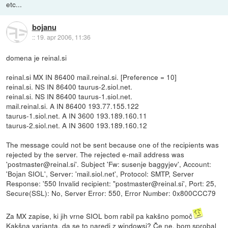
etc...
bojanu
::
19. apr 2006, 11:36
domena je reinal.si
reinal.si MX IN 86400 mail.reinal.si. [Preference = 10]
reinal.si. NS IN 86400 taurus-2.siol.net.
reinal.si. NS IN 86400 taurus-1.siol.net.
mail.reinal.si. A IN 86400 193.77.155.122
taurus-1.siol.net. A IN 3600 193.189.160.11
taurus-2.siol.net. A IN 3600 193.189.160.12
The message could not be sent because one of the recipients was
rejected by the server. The rejected e-mail address was
'postmaster@reinal.si'. Subject 'Fw: susenje baggyjev', Account:
'Bojan SIOL', Server: 'mail.siol.net', Protocol: SMTP, Server
Response: '550 Invalid recipient: "postmaster@reinal.si', Port: 25,
Secure(SSL): No, Server Error: 550, Error Number: 0x800CCC79
Za MX zapise, ki jih vrne SIOL bom rabil pa kakšno pomoč
Kakšna varianta, da se to naredi z windowsi? Če ne, bom sprobal