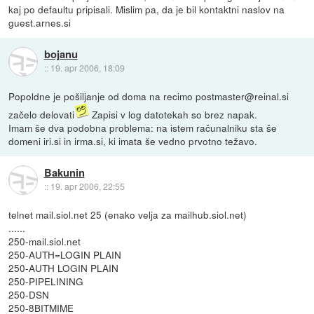
kaj po defaultu pripisali. Mislim pa, da je bil kontaktni naslov na
guest.arnes.si
bojanu
::
19. apr 2006, 18:09
Popoldne je pošiljanje od doma na recimo postmaster@reinal.si
začelo delovati
Zapisi v log datotekah so brez napak.
Imam še dva podobna problema: na istem računalniku sta še
domeni iri.si in irma.si, ki imata še vedno prvotno težavo.
Bakunin
::
19. apr 2006, 22:55
telnet mail.siol.net 25 (enako velja za mailhub.siol.net)
......
250-mail.siol.net
250-AUTH=LOGIN PLAIN
250-AUTH LOGIN PLAIN
250-PIPELINING
250-DSN
250-8BITMIME