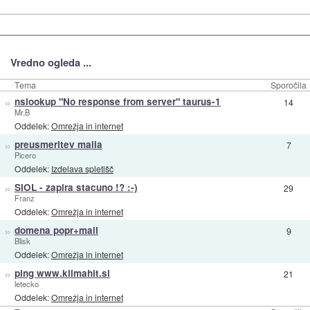
Vredno ogleda ...
Tema
Sporočila
»
nslookup "No response from server" taurus-1
14
Mr.B
Oddelek:
Omrežja in internet
»
preusmeritev maila
7
Picero
Oddelek:
Izdelava spletišč
»
SIOL - zapira stacuno !? :-)
29
Franz
Oddelek:
Omrežja in internet
»
domena popr+mail
9
Blisk
Oddelek:
Omrežja in internet
»
ping www.klimahit.si
21
letecko
Oddelek:
Omrežja in internet