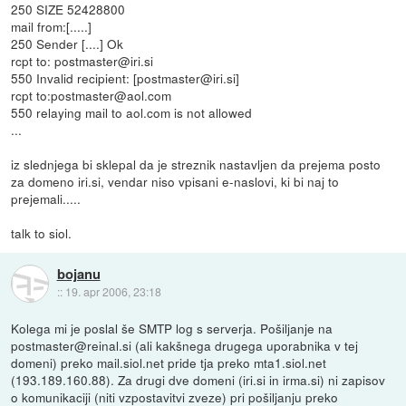
250 SIZE 52428800
mail from:[.....]
250 Sender [....] Ok
rcpt to: postmaster@iri.si
550 Invalid recipient: [postmaster@iri.si]
rcpt to:postmaster@aol.com
550 relaying mail to aol.com is not allowed
...
iz slednjega bi sklepal da je streznik nastavljen da prejema posto
za domeno iri.si, vendar niso vpisani e-naslovi, ki bi naj to
prejemali.....
talk to siol.
bojanu
::
19. apr 2006, 23:18
Kolega mi je poslal še SMTP log s serverja. Pošiljanje na
postmaster@reinal.si (ali kakšnega drugega uporabnika v tej
domeni) preko mail.siol.net pride tja preko mta1.siol.net
(193.189.160.88). Za drugi dve domeni (iri.si in irma.si) ni zapisov
o komunikaciji (niti vzpostavitvi zveze) pri pošiljanju preko