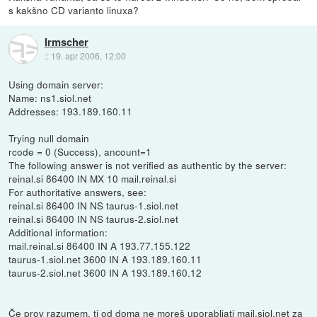
s kakšno CD varianto linuxa?
Irmscher
::
19. apr 2006, 12:00
Using domain server:
Name: ns1.siol.net
Addresses: 193.189.160.11
Trying null domain
rcode = 0 (Success), ancount=1
The following answer is not verified as authentic by the server:
reinal.si 86400 IN MX 10 mail.reinal.si
For authoritative answers, see:
reinal.si 86400 IN NS taurus-1.siol.net
reinal.si 86400 IN NS taurus-2.siol.net
Additional information:
mail.reinal.si 86400 IN A 193.77.155.122
taurus-1.siol.net 3600 IN A 193.189.160.11
taurus-2.siol.net 3600 IN A 193.189.160.12
Če prov razumem, ti od doma ne moreš uporabljati mail.siol.net za