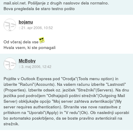
mail.siol.net. Pošiljanje z drugih naslovov dela normalno.
Bova pregledala še staro testno pošto
bojanu
::
21. apr 2006, 10:52
Od včeraj dela vse
Hvala vsem, ki ste pomagali
McBoby
::
3. maj 2006, 12:42
Pojdite v Outlook Express pod "Orodja"(Tools menu option) in
izberite "Računi"(Accounts). Na vašem računu izberite "Lastnosti"
(Properties). Izberite odsek oz. jeziček "Strežniki"(Servers). Na dnu
jezička pod področjem "Odhajajoči poštni strežnik"(Outgoing Mail
Server) obkljukajte opcijo "Moj server zahteva avtentikacijo"(My
server requires authentication). Shranite vse nove nastavitve z
pritiskom na "Uporabi"(Apply) in "V redu"(Ok). Ob naslednji uporabi
bo avtomatsko poskrbljeno, da se boste pravilno avtenticirali na
strežnik.