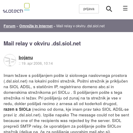
☰
Forum
»
Omrežja in internet
»
Mail relay v okviru .dsl.siol.net
Mail relay v okviru .dsl.siol.net
bojanu
::
19. apr 2006, 10:14
Imam težave s pošiljanjem pošte iz siolovega naslovnega prostora
(.dsl.siol.net) na lokalni poštni strežnik. Poštni strežnik je priključen
na SIOL ADSL, s statičnim IP, registrirano domeno abc.si in
domenskima strežnikoma pri SIOLu . S pošiljanjem pošte s tega
strežnika ni težav. Pri pošiljanju od zunaj na ta strežnik je vse v
redu, dokler pošiljaš recimo z arnesa ali od koderkoli drugod,
(recimo od doma, kje imam prav tako SIOL ADSL-se
razen s SIOLa
pravi iz .dsl.siol.net). Izpiše napako The message could not be sent
because one of the recipients was rejected by the server. SIOL
prepreči SMTP relay, če uporabljam za pošiljanje pošte SIOLov
strežnik (deljue pa, če za pošiljanje uporabim mail.abc.si).