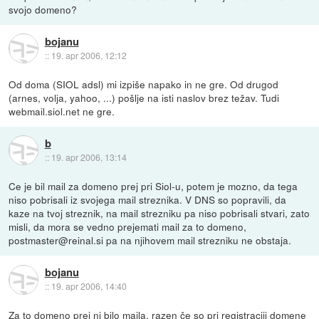
svojo domeno?
bojanu
::
19. apr 2006, 12:12
Od doma (SIOL adsl) mi izpiše napako in ne gre. Od drugod
(arnes, volja, yahoo, ...) pošlje na isti naslov brez težav. Tudi
webmail.siol.net ne gre.
b
::
19. apr 2006, 13:14
Ce je bil mail za domeno prej pri Siol-u, potem je mozno, da tega
niso pobrisali iz svojega mail streznika. V DNS so popravili, da
kaze na tvoj streznik, na mail strezniku pa niso pobrisali stvari, zato
misli, da mora se vedno prejemati mail za to domeno,
postmaster@reinal.si pa na njihovem mail strezniku ne obstaja.
bojanu
::
19. apr 2006, 14:40
Za to domeno prej ni bilo maila, razen če so pri registraciji domene