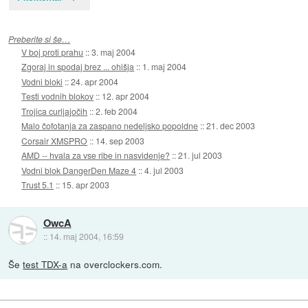
Preberite si še…
V boj proti prahu
::
3. maj 2004
Zgoraj in spodaj brez ... ohišja
::
1. maj 2004
Vodni bloki
::
24. apr 2004
Testi vodnih blokov
::
12. apr 2004
Trojica curljajočih
::
2. feb 2004
Malo čofotanja za zaspano nedeljsko popoldne
::
21. dec 2003
Corsair XMSPRO
::
14. sep 2003
AMD -- hvala za vse ribe in nasvidenje?
::
21. jul 2003
Vodni blok DangerDen Maze 4
::
4. jul 2003
Trust 5.1
::
15. apr 2003
OwcA
::
14. maj 2004, 16:59
Še
test TDX-a
na overclockers.com.