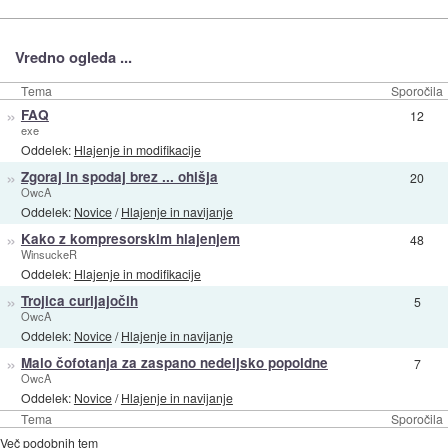
Vredno ogleda ...
Tema
Sporočila
»
FAQ
12
exe
Oddelek:
Hlajenje in modifikacije
»
Zgoraj in spodaj brez ... ohišja
20
OwcA
Oddelek:
Novice
/
Hlajenje in navijanje
»
Kako z kompresorskim hlajenjem
48
WinsuckeR
Oddelek:
Hlajenje in modifikacije
»
Trojica curljajočih
5
OwcA
Oddelek:
Novice
/
Hlajenje in navijanje
»
Malo čofotanja za zaspano nedeljsko popoldne
7
OwcA
Oddelek:
Novice
/
Hlajenje in navijanje
Tema
Sporočila
Več podobnih tem