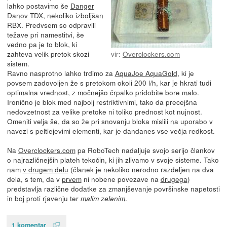
lahko postavimo še
Danger
Danov TDX
, nekoliko izboljšan
RBX. Predvsem so odpravili
težave pri namestitvi, še
vedno pa je to blok, ki
zahteva velik pretok skozi
vir:
Overclockers.com
sistem.
Ravno nasprotno lahko trdimo za
AquaJoe AquaGold
, ki je
povsem zadovoljen že s pretokom okoli 200 l/h, kar je hkrati tudi
optimalna vrednost, z močnejšo črpalko pridobite bore malo.
Ironično je blok med najbolj restriktivnimi, tako da precejšna
nedovzetnost za velike pretoke ni toliko prednost kot nujnost.
Omeniti velja še, da so že pri snovanju bloka mislili na uporabo v
navezi s peltiejevimi elementi, kar je dandanes vse večja redkost.
Na
Overclockers.com
pa RoboTech nadaljuje svojo serijo člankov
o najrazličnejših plateh tekočin, ki jih zlivamo v svoje sisteme. Tako
nam
v drugem delu
(članek je nekoliko nerodno razdeljen na dva
dela, s tem, da v
prvem
ni nobene povezave na
drugega
)
predstavlja različne dodatke za zmanjševanje površinske napetosti
in boj proti rjavenju ter
.
malim zelenim
1 komentar