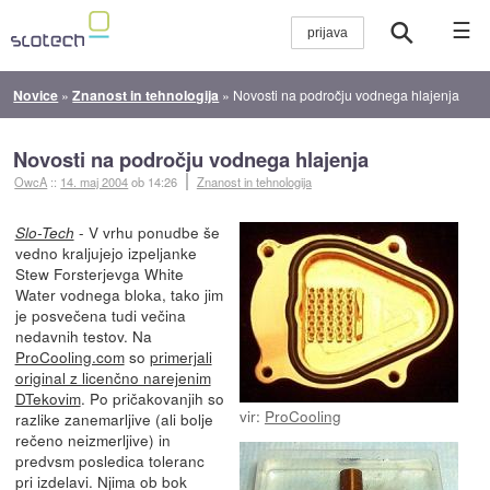
☰
Novice
»
Znanost in tehnologija
»
Novosti na področju vodnega hlajenja
Novosti na področju vodnega hlajenja
OwcA
::
14. maj 2004
ob 14:26
Znanost in tehnologija
- V vrhu ponudbe še
Slo-Tech
vedno kraljujejo izpeljanke
Stew Forsterjevga White
Water vodnega bloka, tako jim
je posvečena tudi večina
nedavnih testov. Na
ProCooling.com
so
primerjali
original z licenčno narejenim
DTekovim
. Po pričakovanjih so
vir:
ProCooling
razlike zanemarljive (ali bolje
rečeno neizmerljive) in
predvsm posledica toleranc
pri izdelavi. Njima ob bok