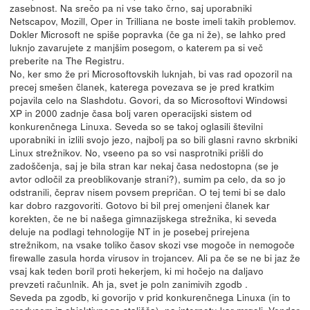
zasebnost. Na srečo pa ni vse tako črno, saj uporabniki
Netscapov, Mozill, Oper in Trilliana ne boste imeli takih problemov.
Dokler Microsoft ne spiše popravka (če ga ni že), se lahko pred
luknjo zavarujete z manjšim posegom, o katerem pa si več
preberite na The Registru.
No, ker smo že pri Microsoftovskih luknjah, bi vas rad opozoril na
precej smešen članek, katerega povezava se je pred kratkim
pojavila celo na Slashdotu. Govori, da so Microsoftovi Windowsi
XP in 2000 zadnje časa bolj varen operacijski sistem od
konkurenčnega Linuxa. Seveda so se takoj oglasili številni
uporabniki in izlili svojo jezo, najbolj pa so bili glasni ravno skrbniki
Linux strežnikov. No, vseeno pa so vsi nasprotniki prišli do
zadoščenja, saj je bila stran kar nekaj časa nedostopna (se je
avtor odločil za preoblikovanje strani?), sumim pa celo, da so jo
odstranili, čeprav nisem povsem prepričan. O tej temi bi se dalo
kar dobro razgovoriti. Gotovo bi bil prej omenjeni članek kar
korekten, če ne bi našega gimnazijskega strežnika, ki seveda
deluje na podlagi tehnologije NT in je posebej prirejena
strežnikom, na vsake toliko časov skozi vse mogoče in nemogoče
firewalle zasula horda virusov in trojancev. Ali pa če se ne bi jaz že
vsaj kak teden boril proti hekerjem, ki mi hočejo na daljavo
prevzeti računlnik. Ah ja, svet je poln zanimivih zgodb .
Seveda pa zgodb, ki govorijo v prid konkurenčnega Linuxa (in to
predvsem iz objektivnega stališča), na internetu kar mrgoli. Vendar