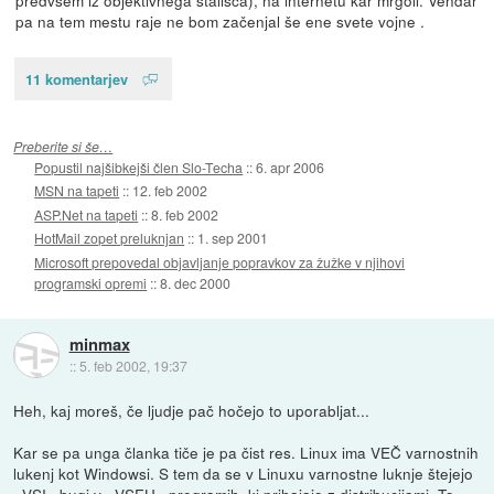
pa na tem mestu raje ne bom začenjal še ene svete vojne .
11 komentarjev
Preberite si še…
Popustil najšibkejši člen Slo-Techa
::
6. apr 2006
MSN na tapeti
::
12. feb 2002
ASP.Net na tapeti
::
8. feb 2002
HotMail zopet preluknjan
::
1. sep 2001
Microsoft prepovedal objavljanje popravkov za žužke v njihovi
programski opremi
::
8. dec 2000
minmax
::
5. feb 2002, 19:37
Heh, kaj moreš, če ljudje pač hočejo to uporabljat...
Kar se pa unga članka tiče je pa čist res. Linux ima VEČ varnostnih
lukenj kot Windowsi. S tem da se v Linuxu varnostne luknje štejejo
_VSI_ bugi v _VSEH_ programih, ki prihajajo z distribucijami. To