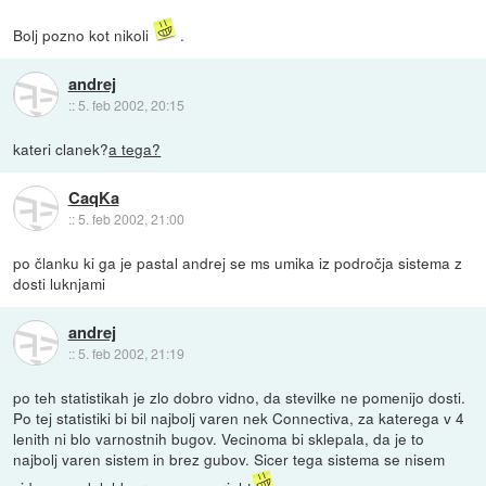
Bolj pozno kot nikoli
.
andrej
::
5. feb 2002, 20:15
kateri clanek?
a tega?
CaqKa
::
5. feb 2002, 21:00
po članku ki ga je pastal andrej se ms umika iz področja sistema z
dosti luknjami
andrej
::
5. feb 2002, 21:19
po teh statistikah je zlo dobro vidno, da stevilke ne pomenijo dosti.
Po tej statistiki bi bil najbolj varen nek Connectiva, za katerega v 4
lenith ni blo varnostnih bugov. Vecinoma bi sklepala, da je to
najbolj varen sistem in brez gubov. Sicer tega sistema se nisem