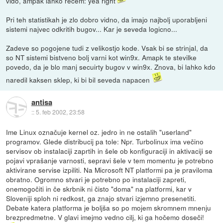
vido, ampak lahko recem: yea right
Pri teh statistikah je zlo dobro vidno, da imajo najbolj uporabljeni
sistemi najvec odkritih bugov... Kar je seveda logicno...
Zadeve so pogojene tudi z velikostjo kode. Vsak bi se strinjal, da
so NT sistemi bistveno bolj varni kot win9x. Amapk te stevilke
povedo, da je blo manj secuirty bugov v win9x. Znova, bi lahko kdo
naredil kaksen sklep, ki bi bil seveda napacen
antisa
::
5. feb 2002, 23:58
Ime Linux označuje kernel oz. jedro in ne ostalih "userland"
programov. Glede distribucij pa tole: Npr. Turbolinux ima večino
servisov ob instalaciji zaprtih in šele ob konfiguraciji in aktivaciji se
pojavi vprašanje varnosti, sepravi šele v tem momentu je potrebno
aktivirane servise izpiliti. Na Microsoft NT platformi pa je praviloma
obratno. Ogromno stvari je potrebno po instalaciji zapreti,
onemogočiti in če skrbnik ni čisto "doma" na platformi, kar v
Sloveniji sploh ni redkost, ga znajo stvari izjemno presenetiti.
Debate katera platforma je boljša so po mojem skromnem mnenju
brezpredmetne. V glavi imejmo vedno cilj, ki ga hočemo doseči!