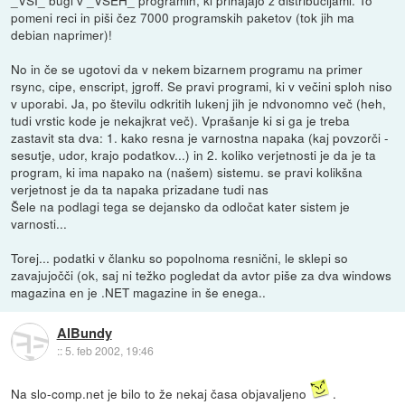
pomeni reci in piši čez 7000 programskih paketov (tok jih ma
debian naprimer)!
No in če se ugotovi da v nekem bizarnem programu na primer
rsync, cipe, enscript, jgroff. Se pravi programi, ki v večini sploh niso
v uporabi. Ja, po številu odkritih lukenj jih je ndvonomno več (heh,
tudi vrstic kode je nekajkrat več). Vprašanje ki si ga je treba
zastavit sta dva: 1. kako resna je varnostna napaka (kaj povzorči -
sesutje, udor, krajo podatkov...) in 2. koliko verjetnosti je da je ta
program, ki ima napako na (našem) sistemu. se pravi kolikšna
verjetnost je da ta napaka prizadane tudi nas
Šele na podlagi tega se dejansko da odločat kater sistem je
varnosti...
Torej... podatki v članku so popolnoma resnični, le sklepi so
zavajujočči (ok, saj ni težko pogledat da avtor piše za dva windows
magazina en je .NET magazine in še enega..
AlBundy
::
5. feb 2002, 19:46
Na slo-comp.net je bilo to že nekaj časa objavaljeno
.