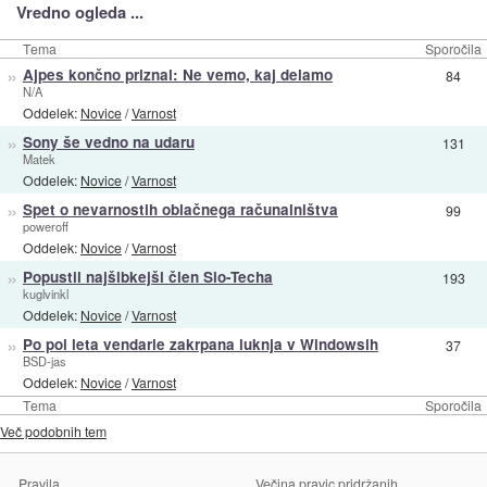
Vredno ogleda ...
Tema
Sporočila
»
Ajpes končno priznal: Ne vemo, kaj delamo
84
N/A
Oddelek:
Novice
/
Varnost
»
Sony še vedno na udaru
131
Matek
Oddelek:
Novice
/
Varnost
»
Spet o nevarnostih oblačnega računalništva
99
poweroff
Oddelek:
Novice
/
Varnost
»
Popustil najšibkejši člen Slo-Techa
193
kuglvinkl
Oddelek:
Novice
/
Varnost
»
Po pol leta vendarle zakrpana luknja v Windowsih
37
BSD-jas
Oddelek:
Novice
/
Varnost
Tema
Sporočila
Več podobnih tem
Pravila
Večina pravic pridržanih