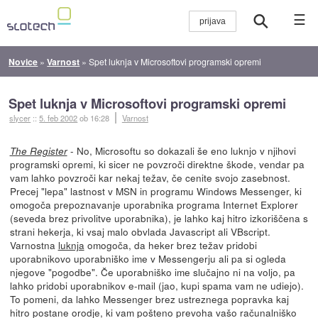
☰
Novice
»
Varnost
»
Spet luknja v Microsoftovi programski opremi
Spet luknja v Microsoftovi programski opremi
slycer
::
5. feb 2002
ob 16:28
Varnost
- No, Microsoftu so dokazali še eno luknjo v njihovi
The Register
programski opremi, ki sicer ne povzroči direktne škode, vendar pa
vam lahko povzroči kar nekaj težav, če cenite svojo zasebnost.
Precej "lepa" lastnost v MSN in programu Windows Messenger, ki
omogoča prepoznavanje uporabnika programa Internet Explorer
(seveda brez privolitve uporabnika), je lahko kaj hitro izkoriščena s
strani hekerja, ki vsaj malo obvlada Javascript ali VBscript.
Varnostna
luknja
omogoča, da heker brez težav pridobi
uporabnikovo uporabniško ime v Messengerju ali pa si ogleda
njegove "pogodbe". Če uporabniško ime slučajno ni na voljo, pa
lahko pridobi uporabnikov e-mail (jao, kupi spama vam ne udiejo).
To pomeni, da lahko Messenger brez ustreznega popravka kaj
hitro postane orodje, ki vam pošteno prevoha vašo računalniško