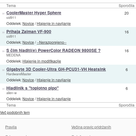
Tema
Sporočila
»
CoolerMaster Hyper Sphere
20
sid911
Oddelek:
Novice
/
Hlajenje in navijanje
»
Prihaja Zalman VF-900
16
sid911
Oddelek:
Novice
/
--Nerazporejeno--
»
S čim hladiti(e) PowerColor RADEON 9800SE ?
16
MEDENA
Oddelek:
Hlajenje in modifikacije
»
Gigabyte 3D Cooler-Ultra GH-PCU31-VH Heatsink
6
HardwareMaster
Oddelek:
Novice
/
Hlajenje in navijanje
»
Hladilnik s "toplotno pipo"
6
alien-w
Oddelek:
Novice
/
Hlajenje in navijanje
Tema
Sporočila
Več podobnih tem
Pravila
Večina pravic pridržanih