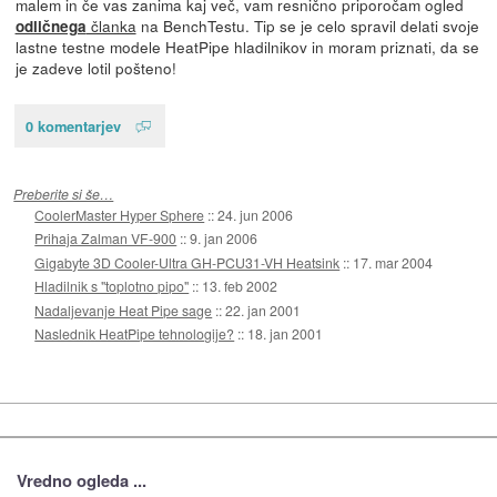
malem in če vas zanima kaj več, vam resnično priporočam ogled
članka
na BenchTestu. Tip se je celo spravil delati svoje
odličnega
lastne testne modele HeatPipe hladilnikov in moram priznati, da se
je zadeve lotil pošteno!
0 komentarjev
Preberite si še…
CoolerMaster Hyper Sphere
::
24. jun 2006
Prihaja Zalman VF-900
::
9. jan 2006
Gigabyte 3D Cooler-Ultra GH-PCU31-VH Heatsink
::
17. mar 2004
Hladilnik s "toplotno pipo"
::
13. feb 2002
Nadaljevanje Heat Pipe sage
::
22. jan 2001
Naslednik HeatPipe tehnologije?
::
18. jan 2001
Vredno ogleda ...