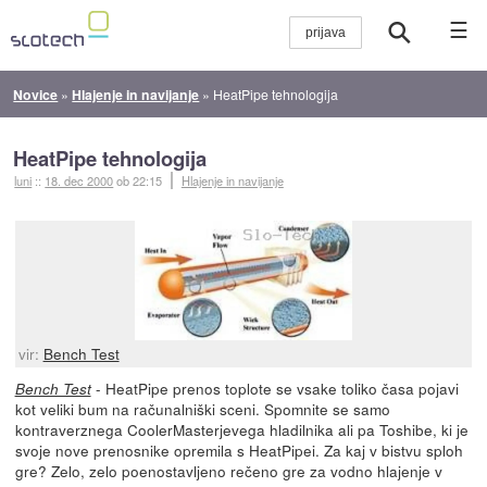
☰
Novice
»
Hlajenje in navijanje
»
HeatPipe tehnologija
HeatPipe tehnologija
luni
::
18. dec 2000
ob 22:15
Hlajenje in navijanje
vir:
Bench Test
- HeatPipe prenos toplote se vsake toliko časa pojavi
Bench Test
kot veliki bum na računalniški sceni. Spomnite se samo
kontraverznega CoolerMasterjevega hladilnika ali pa Toshibe, ki je
svoje nove prenosnike opremila s HeatPipei. Za kaj v bistvu sploh
gre? Zelo, zelo poenostavljeno rečeno gre za vodno hlajenje v