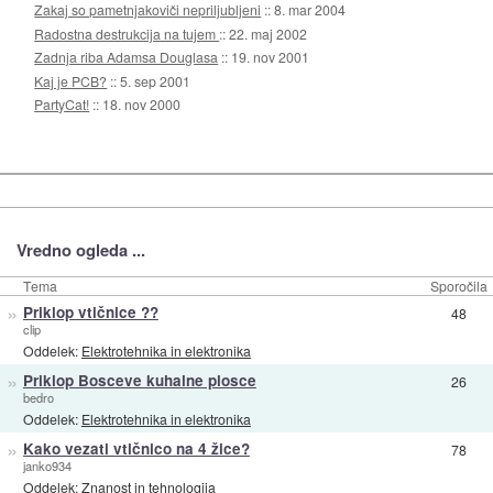
Zakaj so pametnjakoviči nepriljubljeni
::
8. mar 2004
Radostna destrukcija na tujem
::
22. maj 2002
Zadnja riba Adamsa Douglasa
::
19. nov 2001
Kaj je PCB?
::
5. sep 2001
PartyCat!
::
18. nov 2000
Vredno ogleda ...
Tema
Sporočila
»
Priklop vtičnice ??
48
clip
Oddelek:
Elektrotehnika in elektronika
»
Priklop Bosceve kuhalne plosce
26
bedro
Oddelek:
Elektrotehnika in elektronika
»
Kako vezati vtičnico na 4 žice?
78
janko934
Oddelek:
Znanost in tehnologija