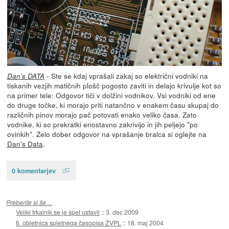
- Ste se kdaj vprašali zakaj so električni vodniki na
Dan's DATA
tiskanih vezjih matičnih plošč pogosto zaviti in delajo krivulje kot so
na primer tele: Odgovor tiči v dolžini vodnikov. Vsi vodniki od ene
do druge točke, ki morajo priti natančno v enakem času skupaj do
različnih pinov morajo pač potovati enako veliko časa. Zato
vodnike, ki so prekratki enostavno zakrivijo in jih peljejo "po
ovinkih". Zelo dober odgovor na vprašanje bralca si oglejte na
Dan's Data
.
0 komentarjev
Preberite si še…
Veliki trkalnik se je spet ustavil
::
3. dec 2009
6. obletnica spletnega časopisa ŽVPL
::
18. maj 2004