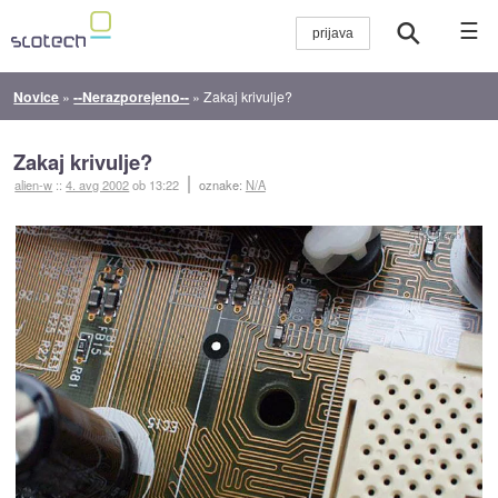
☰
Novice
»
--Nerazporejeno--
»
Zakaj krivulje?
Zakaj krivulje?
alien-w
::
4. avg 2002
ob 13:22
oznake:
N/A