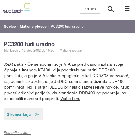
☰
Novice
»
Matične plošče
»
PC3200 tudi uradno
PC3200 tudi uradno
McHusch
::
13. dec 2002
ob 19:20
Matične plošče
- Če se spomnite, je VIA že pred časom izdala svoje
X-Bit Labs
čipovje z imenom KT400, ki je podpiralo neuradni DDR400
pomnilnik, a ga je VIA lahko propagirala le kot
,
DDR333-compliant
saj pomnilniško združenje JEDEC še ni standardiziralo DDR400
pomnilnika. No, s strani JEDEC prihajajo razveseljive novice. Kljub
prvotni odločitvi podjetja, da standarda DDR400 ne podprejo, so
se odločili standard podpreti.
Več o tem.
2 komentarja
Preberite si še…