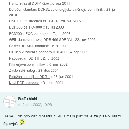
Hynix je razvil DDR4 čipe
::
6. apr 2011
Dorečen standard DDR3L za energijsko varčnejši pomnilnik
::
28. jul
2010
Prvi JEDEC standard za SSDje
::
20. maj 2009
DDR500 oz. PC4000
::
13. jul 2003
PC3200 z ECC bo potrjen
::
7. jun 2003
GEiL demostriral svoj DDR 466 SDRAM
::
22. nov 2002
Še več DDR400 modulov
::
6. okt 2002
SiS in VIA zavrnila podporo DDR400
::
4. sep 2002
Napovedan DDR III
::
2. jul 2002
Primerjava pomnilnikov
::
6. maj 2002
Zastonjski nateg
::
23. dec 2001
Položeni temelji za DDR-II
::
26. jun 2001
Novi DDR standard
::
31. maj 2001
BaRtMaN
::
13. dec 2002, 19:28
Hehe... ob novicah o testih KT400 mam plat pa je že pisalo 'staro
čipovje'.