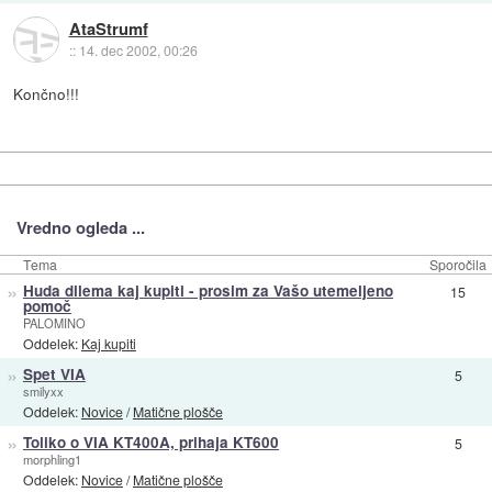
AtaStrumf
::
14. dec 2002, 00:26
Končno!!!
Vredno ogleda ...
Tema
Sporočila
»
Huda dilema kaj kupiti - prosim za Vašo utemeljeno
15
pomoč
PALOMINO
Oddelek:
Kaj kupiti
»
Spet VIA
5
smilyxx
Oddelek:
Novice
/
Matične plošče
»
Toliko o VIA KT400A, prihaja KT600
5
morphling1
Oddelek:
Novice
/
Matične plošče