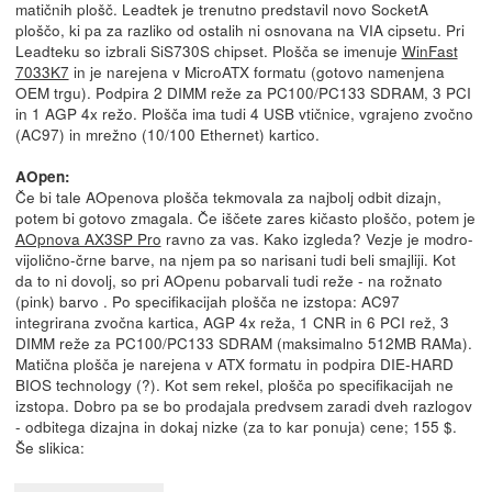
matičnih plošč. Leadtek je trenutno predstavil novo SocketA
ploščo, ki pa za razliko od ostalih ni osnovana na VIA cipsetu. Pri
Leadteku so izbrali SiS730S chipset. Plošča se imenuje
WinFast
7033K7
in je narejena v MicroATX formatu (gotovo namenjena
OEM trgu). Podpira 2 DIMM reže za PC100/PC133 SDRAM, 3 PCI
in 1 AGP 4x režo. Plošča ima tudi 4 USB vtičnice, vgrajeno zvočno
(AC97) in mrežno (10/100 Ethernet) kartico.
AOpen:
Če bi tale AOpenova plošča tekmovala za najbolj odbit dizajn,
potem bi gotovo zmagala. Če iščete zares kičasto ploščo, potem je
AOpnova AX3SP Pro
ravno za vas. Kako izgleda? Vezje je modro-
vijolično-črne barve, na njem pa so narisani tudi beli smajliji. Kot
da to ni dovolj, so pri AOpenu pobarvali tudi reže - na rožnato
(pink) barvo . Po specifikacijah plošča ne izstopa: AC97
integrirana zvočna kartica, AGP 4x reža, 1 CNR in 6 PCI rež, 3
DIMM reže za PC100/PC133 SDRAM (maksimalno 512MB RAMa).
Matična plošča je narejena v ATX formatu in podpira DIE-HARD
BIOS technology (?). Kot sem rekel, plošča po specifikacijah ne
izstopa. Dobro pa se bo prodajala predvsem zaradi dveh razlogov
- odbitega dizajna in dokaj nizke (za to kar ponuja) cene; 155 $.
Še slikica: