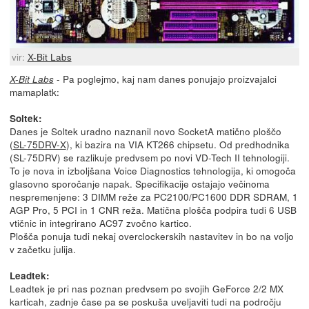
vir:
X-Bit Labs
- Pa poglejmo, kaj nam danes ponujajo proizvajalci
X-Bit Labs
mamaplatk:
Soltek:
Danes je Soltek uradno naznanil novo SocketA matično ploščo
(
SL-75DRV-X
), ki bazira na VIA KT266 chipsetu. Od predhodnika
(SL-75DRV) se razlikuje predvsem po novi VD-Tech II tehnologiji.
To je nova in izboljšana Voice Diagnostics tehnologija, ki omogoča
glasovno sporočanje napak. Specifikacije ostajajo večinoma
nespremenjene: 3 DIMM reže za PC2100/PC1600 DDR SDRAM, 1
AGP Pro, 5 PCI in 1 CNR reža. Matična plošča podpira tudi 6 USB
vtičnic in integrirano AC97 zvočno kartico.
Plošča ponuja tudi nekaj overclockerskih nastavitev in bo na voljo
v začetku julija.
Leadtek:
Leadtek je pri nas poznan predvsem po svojih GeForce 2/2 MX
karticah, zadnje čase pa se poskuša uveljaviti tudi na področju