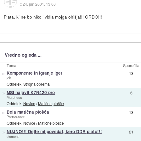
::
24. jun 2001, 13:00
Plata, ki ne bo nikoli vidla mojga ohišja!!! GRDO!!!
Vredno ogleda ...
Tema
Sporočila
»
Komponente in igranje iger
13
jcb
Oddelek:
Strojna oprema
»
MSI najavil K7N420 pro
6
Morpheus
Oddelek:
Novice
/
Matične plošče
»
Bela matična plošča
13
Pretorijanec
Oddelek:
Novice
/
Matične plošče
»
NUJNO!!! Dejte mi povedat, kero DDR plato!!!
21
element