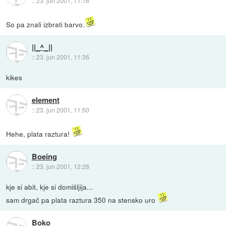
::
23. jun 2001, 11:16
So pa znali izbrati barvo.
||_^_||
::
23. jun 2001, 11:36
kikes
element
::
23. jun 2001, 11:50
Hehe, plata raztura!
Boeing
::
23. jun 2001, 12:28
kje si abit, kje si domišljija...
sam drgač pa plata raztura 350 na stensko uro
Boko