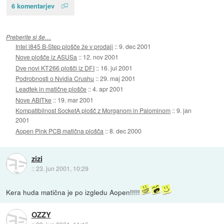
6 komentarjev
Preberite si še…
Intel i845 B-Step plošče že v prodaji
::
9. dec 2001
Nove plošče iz ASUSa
::
12. nov 2001
Dve novi KT266 plošči iz DFI
::
16. jul 2001
Podrobnosti o Nvidia Crushu
::
29. maj 2001
Leadtek in matične plošče
::
4. apr 2001
Nove ABITke
::
19. mar 2001
Kompatibilnost SocketA plošč z Morganom in Palominom
::
9. jan
2001
Aopen Pink PCB matična plošča
::
8. dec 2000
zizi
::
23. jun 2001, 10:29
Kera huda matična je po izgledu Aopen!!!!!
OZZY