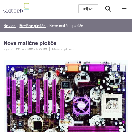
☰
Novice
»
Matične plošče
»
Nove matične plošče
Nove matične plošče
slycer
::
22. jun 2001
ob 22:33
Matične plošče