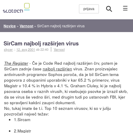
☰
Novice
»
Varnost
»
SirCam najbolj razširjen virus
SirCam najbolj razširjen virus
slycer
::
12. avg 2001
ob 22:40
Varnost
- Če je Code Red najbolj razširjen črv, potem je
The Register
SirCam zadnje čase
najbolj razširjen
virus. Znan proizvajalec
antivirusnih programov Sophos poroča, da je bil SirCam tema
pogovora z obupanimi uporabniki v kar 65.2 % primerov, virus
Magistr v 10.4 % in Hybris v 4.1 %. Graham Cluley, ki je najbolj
psovana oseba v raznih virusih, ki vsebujejo psovke je izrazil skrb,
da se virus še vedno širi, med drugim tudi po ustanovah FBI, kjer
so spravljeni kakšni zaupni dokumenti.
No, tukaj imate še t.i. Top 10 seznam virusov, ki so v juliju
povzročali največ težav:
1.Sircam
2.Magistr