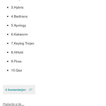
3.Hybris
4.Badtrans
5.Apology
6.Kakworm
7.Keylog Trojan
8.HHold
9.Flcss
10.Qaz
0 komentarjev
Preberite si še…