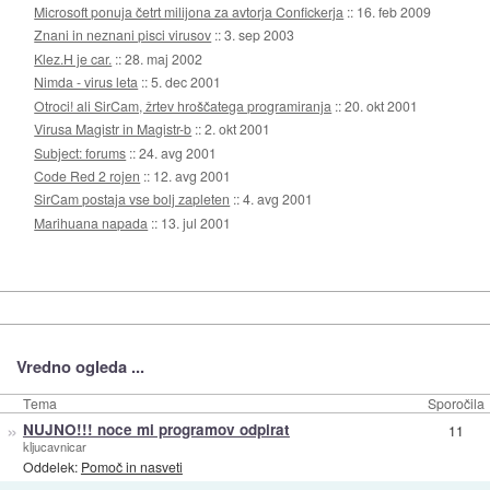
Microsoft ponuja četrt milijona za avtorja Confickerja
::
16. feb 2009
Znani in neznani pisci virusov
::
3. sep 2003
Klez.H je car.
::
28. maj 2002
Nimda - virus leta
::
5. dec 2001
Otroci! ali SirCam, žrtev hroščatega programiranja
::
20. okt 2001
Virusa Magistr in Magistr-b
::
2. okt 2001
Subject: forums
::
24. avg 2001
Code Red 2 rojen
::
12. avg 2001
SirCam postaja vse bolj zapleten
::
4. avg 2001
Marihuana napada
::
13. jul 2001
Vredno ogleda ...
Tema
Sporočila
»
NUJNO!!! noce mi programov odpirat
11
kljucavnicar
Oddelek:
Pomoč in nasveti