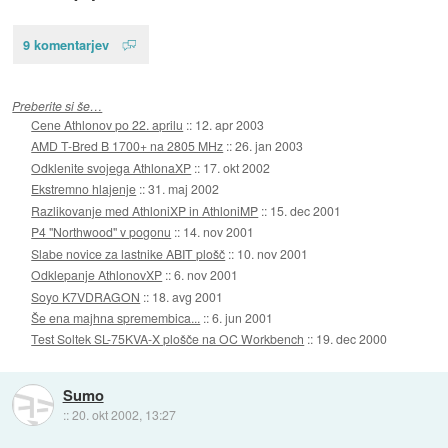
9 komentarjev
Preberite si še…
Cene Athlonov po 22. aprilu
::
12. apr 2003
AMD T-Bred B 1700+ na 2805 MHz
::
26. jan 2003
Odklenite svojega AthlonaXP
::
17. okt 2002
Ekstremno hlajenje
::
31. maj 2002
Razlikovanje med AthloniXP in AthloniMP
::
15. dec 2001
P4 "Northwood" v pogonu
::
14. nov 2001
Slabe novice za lastnike ABIT plošč
::
10. nov 2001
Odklepanje AthlonovXP
::
6. nov 2001
Soyo K7VDRAGON
::
18. avg 2001
Še ena majhna spremembica...
::
6. jun 2001
Test Soltek SL-75KVA-X plošče na OC Workbench
::
19. dec 2000
Sumo
::
20. okt 2002, 13:27