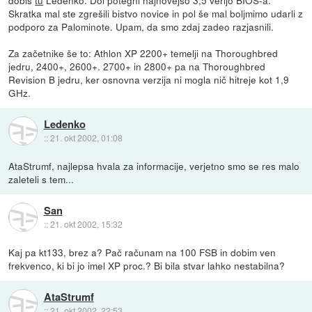
Skratka mal ste zgrešili bistvo novice in pol še mal boljmimo udarli z
podporo za Palominote. Upam, da smo zdaj zadeo razjasnili.
Za začetnike še to: Athlon XP 2200+ temelji na Thoroughbred
jedru, 2400+, 2600+. 2700+ in 2800+ pa na Thoroughbred
Revision B jedru, ker osnovna verzija ni mogla nič hitreje kot 1,9
GHz.
Ledenko
::
21. okt 2002, 01:08
AtaStrumf, najlepsa hvala za informacije, verjetno smo se res malo
zaleteli s tem...
San
::
21. okt 2002, 15:32
Kaj pa kt133, brez a? Pač računam na 100 FSB in dobim ven
frekvenco, ki bi jo imel XP proc.? Bi bila stvar lahko nestabilna?
AtaStrumf
::
21. okt 2002, 22:53