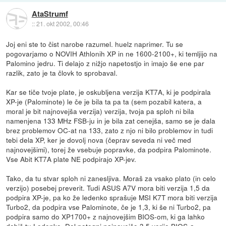
AtaStrumf
::
21. okt 2002, 00:46
Joj eni ste to čist narobe razumel. huelz naprimer. Tu se
pogovarjamo o NOVIH Athlonih XP in ne 1600-2100+, ki temljijo na
Palomino jedru. Ti delajo z nižjo napetostjo in imajo še ene par
razlik, zato je ta človk to sprobaval.
Kar se tiče tvoje plate, je oskubljena verzija KT7A, ki je podpirala
XP-je (Palominote) le če je bila ta pa ta (sem pozabil katera, a
moral je bit najnovejša verzija) verzija, tvoja pa sploh ni bila
namenjena 133 MHz FSB-ju in je bila zat cenejša, samo se je dala
brez problemov OC-at na 133, zato z njo ni bilo problemov in tudi
tebi dela XP, ker je dovolj nova (čeprav seveda ni več med
najnovejšimi), torej že vsebuje popravke, da podpira Palominote.
Vse Abit KT7A plate NE podpirajo XP-jev.
Tako, da tu stvar sploh ni zanesljiva. Moraš za vsako plato (in celo
verzijo) posebej preverit. Tudi ASUS A7V mora biti verzija 1,5 da
podpira XP-je, pa ko že ledenko sprašuje MSI K7T mora biti verzija
Turbo2, da podpira vse Palominote, če je 1,3, ki še ni Turbo2, pa
podpira samo do XP1700+ z najnovejšim BIOS-om, ki ga lahko
dobiš
tu
Ledenko. Dol potegni najnovejšo 3,5 verijo BIOS-a.