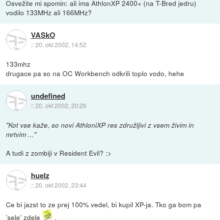
Osvežite mi spomin: ali ima AthlonXP 2400+ (na T-Bred jedru)
vodilo 133MHz ali 166MHz?
VASkO
::
20. okt 2002, 14:52
133mhz
drugace pa so na OC Workbench odkrili toplo vodo, hehe
undefined
::
20. okt 2002, 20:26
"Kot vse kaže, so novi AthloniXP res združljivi z vsem živim in
mrtvim ..."
A tudi z zombiji v Resident Evil? :>
huelz
::
20. okt 2002, 23:44
Ce bi jazst to ze prej 100% vedel, bi kupil XP-ja. Tko ga bom pa
'sele' zdele
.