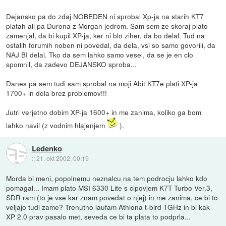
Dejansko pa do zdaj NOBEDEN ni sprobal Xp-ja na starih KT7
platah ali pa Durona z Morgan jedrom. Sam sem ze skoraj plato
zamenjal, da bi kupil XP-ja, ker ni blo ziher, da bo delal. Tud na
ostalih forumih noben ni povedal, da dela, vsi so samo govorili, da
NAJ BI delal. Tko da sem lahko samo vesel, da se je en clo
spomnil, da zadevo DEJANSKO sproba...
Danes pa sem tudi sam sprobal na moji Abit KT7e plati XP-ja
1700+ in dela brez problemov!!!
Jutri verjetno dobim XP-ja 1600+ in me zanima, koliko ga bom
lahko navil (z vodnim hlajenjem
).
Ledenko
::
21. okt 2002, 00:19
Morda bi meni, popolnemu neznalcu na tem podrocju lahko kdo
pomagal... Imam plato MSI 6330 Lite s cipovjem K7T Turbo Ver.3,
SDR ram (to je vse kar znam povedat o njej) in me zanima, ce bi to
veljajo tudi zame? Trenutno laufam Athlona t-bird 1GHz in bi kak
XP 2.0 prav pasalo met, seveda ce bi ta plata to podprla...