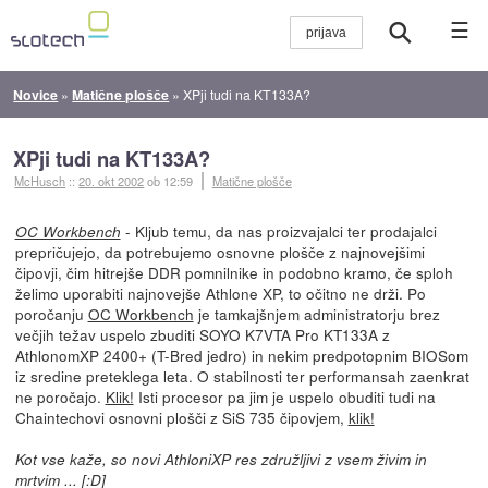
☰
Novice
»
Matične plošče
»
XPji tudi na KT133A?
XPji tudi na KT133A?
McHusch
::
20. okt 2002
ob 12:59
Matične plošče
- Kljub temu, da nas proizvajalci ter prodajalci
OC Workbench
prepričujejo, da potrebujemo osnovne plošče z najnovejšimi
čipovji, čim hitrejše DDR pomnilnike in podobno kramo, če sploh
želimo uporabiti najnovejše Athlone XP, to očitno ne drži. Po
poročanju
OC Workbench
je tamkajšnjem administratorju brez
večjih težav uspelo zbuditi SOYO K7VTA Pro KT133A z
AthlonomXP 2400+ (T-Bred jedro) in nekim predpotopnim BIOSom
iz sredine preteklega leta. O stabilnosti ter performansah zaenkrat
ne poročajo.
Klik!
Isti procesor pa jim je uspelo obuditi tudi na
Chaintechovi osnovni plošči z SiS 735 čipovjem,
klik!
Kot vse kaže, so novi AthloniXP res združljivi z vsem živim in
mrtvim ... [:D]