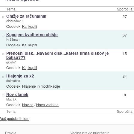
Tema
Sporočila
»
Ohižje za računalnik
27
eldorado29
Oddelek:
Kaj kupiti
»
Kupujem kvalitetno ohišje
67
Fr33man
Oddelek:
Kaj kupiti
»
Prenosni disk...Navadni disk...katera firma diskov je
15
boljša???
gigeto1
Oddelek:
Kaj kupiti
»
Hlajenje za x2
34
dalmatino
Oddelek:
Hlajenje in modifikacije
»
Nov članek
8
Matri[X]
Oddelek:
Novice
/
Nova vsebina
Tema
Sporočila
Več podobnih tem
Pravila
Večina pravic pridržanih