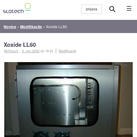
☰
Novice
»
Modifikacije
»
Xoxide LL60
Xoxide LL60
McHusch
::
2. nov 2002
ob 19:24
Modifikacije