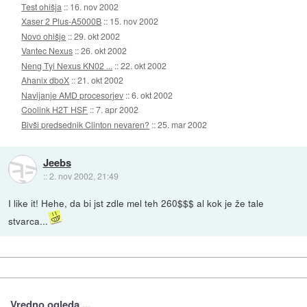
Test ohišja
::
16. nov 2002
Xaser 2 Plus-A5000B
::
15. nov 2002
Novo ohišje
::
29. okt 2002
Vantec Nexus
::
26. okt 2002
Neng Tyi Nexus KN02 ...
::
22. okt 2002
Ahanix dboX
::
21. okt 2002
Navijanje AMD procesorjev
::
6. okt 2002
Coolink H2T HSF
::
7. apr 2002
Bivši predsednik Clinton nevaren?
::
25. mar 2002
Jeebs
::
2. nov 2002, 21:49
I like it! Hehe, da bi jst zdle mel teh 260$$$ al kok je že tale
stvarca...
Vredno ogleda ...