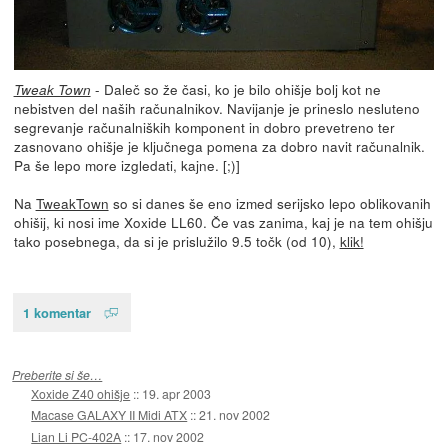
- Daleč so že časi, ko je bilo ohišje bolj kot ne
Tweak Town
nebistven del naših računalnikov. Navijanje je prineslo nesluteno
segrevanje računalniških komponent in dobro prevetreno ter
zasnovano ohišje je ključnega pomena za dobro navit računalnik.
Pa še lepo more izgledati, kajne. [;)]
Na
TweakTown
so si danes še eno izmed serijsko lepo oblikovanih
ohišij, ki nosi ime Xoxide LL60. Če vas zanima, kaj je na tem ohišju
tako posebnega, da si je prislužilo 9.5 točk (od 10),
klik!
1 komentar
Preberite si še…
Xoxide Z40 ohišje
::
19. apr 2003
Macase GALAXY II Midi ATX
::
21. nov 2002
Lian Li PC-402A
::
17. nov 2002