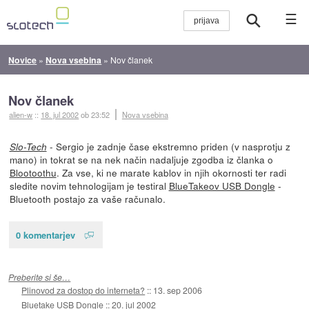
☰
Novice
»
Nova vsebina
»
Nov članek
Nov članek
alien-w
::
18. jul 2002
ob 23:52
Nova vsebina
- Sergio je zadnje čase ekstremno priden (v nasprotju z
Slo-Tech
mano) in tokrat se na nek način nadaljuje zgodba iz članka o
Blootoothu
. Za vse, ki ne marate kablov in njih okornosti ter radi
sledite novim tehnologijam je testiral
BlueTakeov USB Dongle
-
Bluetooth postajo za vaše računalo.
0 komentarjev
Preberite si še…
Plinovod za dostop do interneta?
::
13. sep 2006
Bluetake USB Dongle
::
20. jul 2002