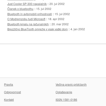
Just Cooler SP-300 napajalnik
::
20. jul 2002
Članek o bluetoothu
::
15. jul 2002
Bluetooth in avtomobili prihodnosti
::
15. jul 2002
O Modremzobu tudi Microsoft
::
18. apr 2002
Bluetooth kmalu na računalnikih
::
20. mar 2002
Brezžično BlueTooth omrežje v vsak vaški dom
::
4. jan 2002
Pravila
Večina pravic pridržanih
Odgovornost
Oglaševanje
Kontakt
ISSN 1581-0186