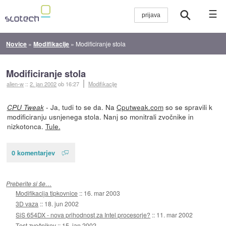
☰
Novice
»
Modifikacije
»
Modificiranje stola
Modificiranje stola
alien-w
::
2. jan 2002
ob 16:27
Modifikacije
- Ja, tudi to se da. Na
Cputweak.com
so se spravili k
CPU Tweak
modificiranju usnjenega stola. Nanj so monitrali zvočnike in
nizkotonca.
Tule.
0 komentarjev
Preberite si še…
Modifikacija tipkovnice
::
16. mar 2003
3D vaza
::
18. jun 2002
SiS 654DX - nova prihodnost za Intel procesorje?
::
11. mar 2002
Test zvočnikov
::
15. jan 2002