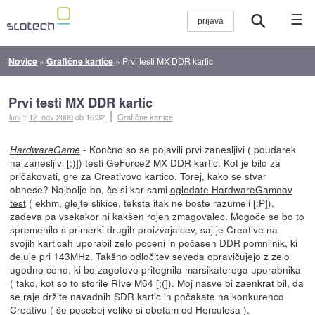
☰
Novice
»
Grafične kartice
»
Prvi testi MX DDR kartic
Prvi testi MX DDR kartic
luni
::
12. nov 2000
ob 16:32
Grafične kartice
- Končno so se pojavili prvi zanesljivi ( poudarek
HardwareGame
na zanesljivi [;)]) testi GeForce2 MX DDR kartic. Kot je bilo za
pričakovati, gre za Creativovo kartico. Torej, kako se stvar
obnese? Najbolje bo, če si kar sami
ogledate HardwareGameov
test
( ekhm, glejte slikice, teksta itak ne boste razumeli [:P]),
zadeva pa vsekakor ni kakšen rojen zmagovalec. Mogoče se bo to
spremenilo s primerki drugih proizvajalcev, saj je Creative na
svojih karticah uporabil zelo poceni in počasen DDR pomnilnik, ki
deluje pri 143MHz. Takšno odločitev seveda opravičujejo z zelo
ugodno ceno, ki bo zagotovo pritegnila marsikaterega uporabnika
( tako, kot so to storile RIve M64 [;(]). Moj nasve bi zaenkrat bil, da
se raje držite navadnih SDR kartic in počakate na konkurenco
Creativu ( še posebej veliko si obetam od Herculesa ).