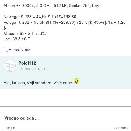
Athlon 64 3000+, 2.0 GHz, 512 kB, Socket 754, tray
Newegg: $ 223 = 44,5k SIT (1$=198,80)
Peluga: € 232 = 55,5k SIT (1€=239,30) +25% [$+4%=€], 1€ = 1.20
$
Mlacom: 68k SIT +53%
Jae: 68,5k SIT
Lj, 5. maj 2004
Poldi112
::
9. maj 2004, 21:29
Hja, kaj ces, visji standard, visje cene
Vredno ogleda ...
Tema
Sporočila