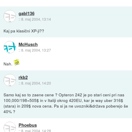
gabl136
::
8. maj 2004, 13:14
Kaj pa klasični XP-ji??
McHusch
::
8. maj 2004, 13:27
Nah.
rkb2
::
8. maj 2004, 14:20
Samo kaj so to zaene cene ? Opteron 242 je po stari ceni pri nas
100,000/198=505$ in v Italiji okrog 420EU, kar je way uber 316$
(stara) in 209$ nova cena. Pa si ja ne uvozniki&država poberejo še
40% ?
Phoebus
::
8. maj 2004, 14:28