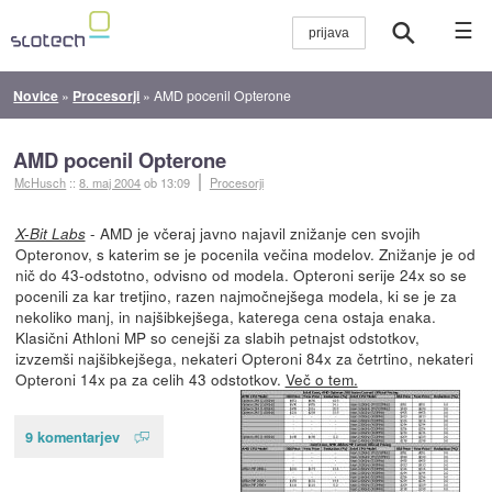
☰
Novice
»
Procesorji
»
AMD pocenil Opterone
AMD pocenil Opterone
McHusch
::
8. maj 2004
ob 13:09
Procesorji
- AMD je včeraj javno najavil znižanje cen svojih
X-Bit Labs
Opteronov, s katerim se je pocenila večina modelov. Znižanje je od
nič do 43-odstotno, odvisno od modela. Opteroni serije 24x so se
pocenili za kar tretjino, razen najmočnejšega modela, ki se je za
nekoliko manj, in najšibkejšega, katerega cena ostaja enaka.
Klasični Athloni MP so cenejši za slabih petnajst odstotkov,
izvzemši najšibkejšega, nekateri Opteroni 84x za četrtino, nekateri
Opteroni 14x pa za celih 43 odstotkov.
Več o tem.
9 komentarjev