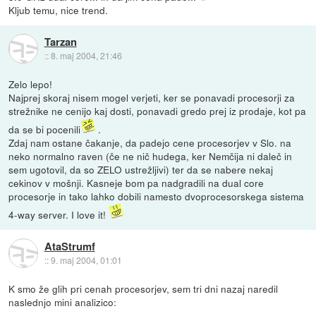
Kljub temu, nice trend.
Tarzan
::
8. maj 2004, 21:46
Zelo lepo!
Najprej skoraj nisem mogel verjeti, ker se ponavadi procesorji za
strežnike ne cenijo kaj dosti, ponavadi gredo prej iz prodaje, kot pa
da se bi pocenili
.
Zdaj nam ostane čakanje, da padejo cene procesorjev v Slo. na
neko normalno raven (če ne nič hudega, ker Nemčija ni daleč in
sem ugotovil, da so ZELO ustrežljivi) ter da se nabere nekaj
cekinov v mošnji. Kasneje bom pa nadgradili na dual core
procesorje in tako lahko dobili namesto dvoprocesorskega sistema
4-way server. I love it!
AtaStrumf
::
9. maj 2004, 01:01
K smo že glih pri cenah procesorjev, sem tri dni nazaj naredil
naslednjo mini analizico: