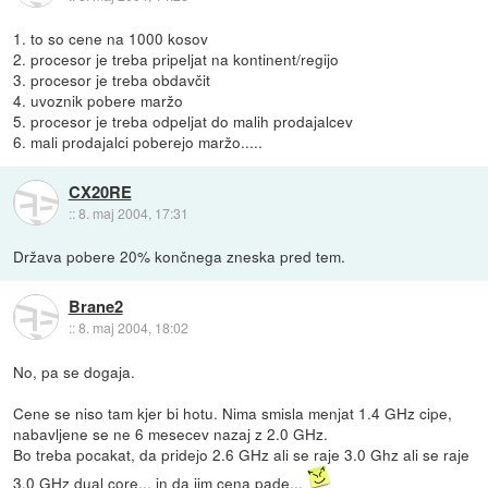
1. to so cene na 1000 kosov
2. procesor je treba pripeljat na kontinent/regijo
3. procesor je treba obdavčit
4. uvoznik pobere maržo
5. procesor je treba odpeljat do malih prodajalcev
6. mali prodajalci poberejo maržo.....
CX20RE
::
8. maj 2004, 17:31
Država pobere 20% končnega zneska pred tem.
Brane2
::
8. maj 2004, 18:02
No, pa se dogaja.
Cene se niso tam kjer bi hotu. Nima smisla menjat 1.4 GHz cipe,
nabavljene se ne 6 mesecev nazaj z 2.0 GHz.
Bo treba pocakat, da pridejo 2.6 GHz ali se raje 3.0 Ghz ali se raje
3.0 GHz dual core... in da jim cena pade...