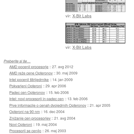
vir:
X-Bit Labs
vir:
X-Bit Labs
Preberite si še…
AMD pocenil procesorje
::
27. avg 2012
AMD reže cene Opteronov
::
30. maj 2009
Intel pocenil štirijedrnike
::
14. jan 2009
Pokvarjeni Opteroni
::
29. apr 2006
Padec cen Opteronov
::
15. feb 2006
Intel: novi procesorji in padec cen
::
13. feb 2006
Prve informacije o cenah dvojedrnih Opteronov
::
21. apr 2005
Opteroni na 90 nm
::
16. dec 2004
Znižanje cen procesorjev
::
21. avg 2004
Novi Opteroni
::
19. maj 2004
Procesorji se ceníjo
::
26. maj 2003