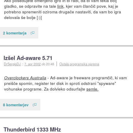
Ako posedujete omenjeno igro in bi radi, da bi vam tekla bolj
gladko, se odpravite na tale
link
, kjer vam člančič pove, kaj je
potrebno spremeniti oziroma drugače nastaviti, da vam bo igra
delovala še bolje [:)]
2 komentarja
Izšel Ad-aware 5.71
DrSergioDJ
::
7. apr 2002
ob 20:48
Ostala programska oprema
- Ad-aware je freeware programčič, ki vam
Overclockers Australia
preišče spomin, register ter disk in sproti odstrani "spyware"
vohunske programe. Za dolvleko odsurfajte
semle.
8 komentarjev
Thunderbird 1333 MHz