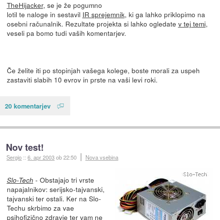
TheHijacker
, se je že pogumno
lotil te naloge in sestavil
IR sprejemnik
, ki ga lahko priklopimo na
osebni računalnik. Rezultate projekta si lahko ogledate
v tej temi
,
veseli pa bomo tudi vaših komentarjev.
Če želite iti po stopinjah vašega kolege, boste morali za uspeh
zastaviti slabih 10 evrov in prste na vaši levi roki.
20 komentarjev
Nov test!
Sergio
::
6. apr 2003
ob 22:50
Nova vsebina
- Obstajajo tri vrste
Slo-Tech
napajalnikov: serijsko-tajvanski,
tajvanski ter ostali. Ker na Slo-
Techu skrbimo za vae
psihofizično zdravje ter vam ne