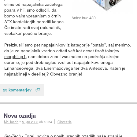
elimo od napajalnika začetega
poara v hii, smo odločili, da
bomo vaim vpraanjem o črnih
Antec true 430
ATX kontektorjih naredili konec.
Če imate radi svoj računalnik,
vsekakor poučno branje.
Preizkusili smo pet napajalnikov iz kategorije "ostalo", saj menimo,
da je za napajalnik vredno odteti več kot deset tisoč tolarjev.
morphling1
, nam dobro znani vseznalec na področju strojne
opreme, je pod drobnogled vzel pet napajalnikov: enega
Enhanceovega, dva Enermaxovega ter dva Antecova. Kateri je
najstabilneji v deeli tej?
Obvezno branje!
23 komentarjev
Nova ozadja
McHusch
::
5. jan 2003
ob 18:54
Obvestila
- Torej,
novica o novih uradnih ozadjih
naše strani je
Slo-Tech