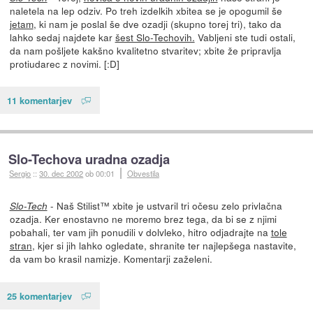
naletela na lep odziv. Po treh izdelkih xbitea se je opogumil še
jetam
, ki nam je poslal še dve ozadji (skupno torej tri), tako da
lahko sedaj najdete kar
šest Slo-Techovih.
Vabljeni ste tudi ostali,
da nam pošljete kakšno kvalitetno stvaritev; xbite že pripravlja
protiudarec z novimi. [:D]
11 komentarjev
Slo-Techova uradna ozadja
Sergio
::
30. dec 2002
ob 00:01
Obvestila
- Naš Stilist™ xbite je ustvaril tri očesu zelo privlačna
Slo-Tech
ozadja. Ker enostavno ne moremo brez tega, da bi se z njimi
pobahali, ter vam jih ponudili v dolvleko, hitro odjadrajte na
tole
stran
, kjer si jih lahko ogledate, shranite ter najlepšega nastavite,
da vam bo krasil namizje. Komentarji zaželeni.
25 komentarjev