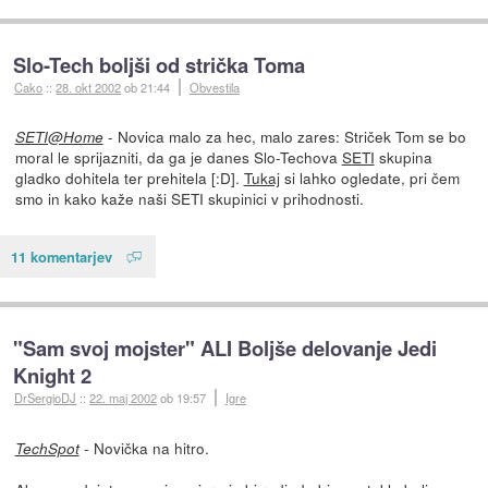
Slo-Tech boljši od strička Toma
Cako
::
28. okt 2002
ob 21:44
Obvestila
- Novica malo za hec, malo zares: Striček Tom se bo
SETI@Home
moral le sprijazniti, da ga je danes Slo-Techova
SETI
skupina
gladko dohitela ter prehitela [:D].
Tukaj
si lahko ogledate, pri čem
smo in kako kaže naši SETI skupinici v prihodnosti.
11 komentarjev
"Sam svoj mojster" ALI Boljše delovanje Jedi
Knight 2
DrSergioDJ
::
22. maj 2002
ob 19:57
Igre
- Novička na hitro.
TechSpot