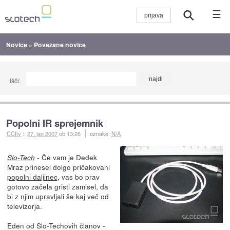
☰
Novice
»
Povezane novice
Išči:
Popolni IR sprejemnik
CCfly
::
27. jan 2007
ob 13:26
oznake:
N/A
- Če vam je Dedek
Slo-Tech
Mraz prinesel dolgo pričakovani
popolni daljinec
, vas bo prav
gotovo začela gristi zamisel, da
bi z njim upravljali še kaj več od
televizorja.
Eden od Slo-Techovih članov -