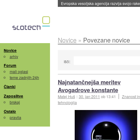
Evropska vesoljska agencija razvija svojo rak
Novice
»
Povezane novice
Novice
arhiv
Išči:
Forum
mali oglasi
teme zadnjih 24h
Najnatančnejša meritev
Članki
Avogadrove konstante
Zaposlitve
Matej Huš
::
30. jan 2011
ob 13:41
Znanost in
brskaj
tehnologija
Ostalo
pravila