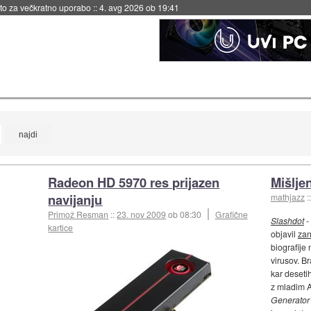
eto za večkratno uporabo
::
4. avg 2026 ob 19:41
Radeon HD 5970 res prijazen
Mišlje
navijanju
mathjazz
:
Primož Resman
::
23. nov 2009
ob 08:30
Grafične
Slashdot
-
kartice
objavil
zan
biografije
virusov. Br
kar deseti
z mladim A
Generator