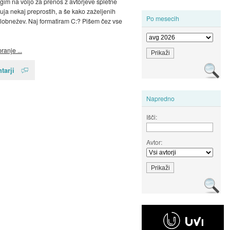
gim na voljo za prenos z avtorjeve spletne
nuja nekaj preprostih, a še kako zaželjenih
Po mesecih
lobnežev. Naj formatiram C:? Pišem čez vse
ranje ...
tarji
Napredno
Išči:
Avtor: