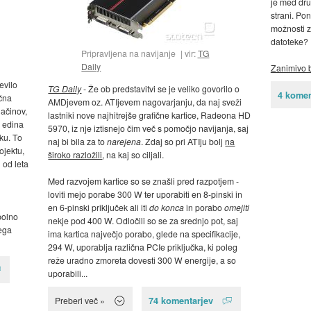
je med dru
strani. Po
možnosti z
datoteke?
Pripravljena na navijanje
vir:
TG
Daily
Zanimivo b
evilo
TG Daily
- Že ob predstavitvi se je veliko govorilo o
4 komen
čna
AMDjevem oz. ATIjevem nagovarjanju, da naj sveži
ačinov,
lastniki nove najhitrejše grafične kartice, Radeona HD
e edina
5970, iz nje iztisnejo čim več s pomočjo navijanja, saj
ku. To
naj bi bila za to
narejena
. Zdaj so pri ATIju bolj
na
jektu,
široko razložili
, na kaj so ciljali.
od leta
Med razvojem kartice so se znašli pred razpotjem -
loviti mejo porabe 300 W ter uporabiti en 8-pinski in
en 6-pinski priključek ali iti
do konca
in porabo
omejiti
opolno
nekje pod 400 W. Odločili so se za srednjo pot, saj
nega
ima kartica največjo porabo, glede na specifikacije,
294 W, uporablja različna PCIe priključka, ki poleg
reže uradno zmoreta dovesti 300 W energije, a so
uporabili...
74 komentarjev
Preberi več »