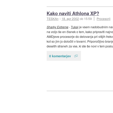
Kako naviti Athlona XP?
TESKAn
::
18. apr 2002
ob 15:59
Procesorji
Sharky Extreme
-
Tukaj
je vsem nadobudnim nav
na voljo še en članek o tem, kako pripraviti najn
AMDjeve procesorje do delovanja pri višjih frek
kot so jim jo določili v tovarni. Priporočljivo bran
desetih straneh za vse, ki ste še novi v tem poslu
0 komentarjev