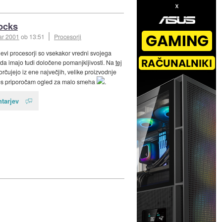
ocks
ar 2001
ob 13:51
Procesorji
evi procesorji so vsekakor vredni svojega
oda imajo tudi določene pomanjkljivosti. Na
tej
rčujejo iz ene največjih, velike proizvodnje
Res priporočam ogled za malo smeha
.
tarjev