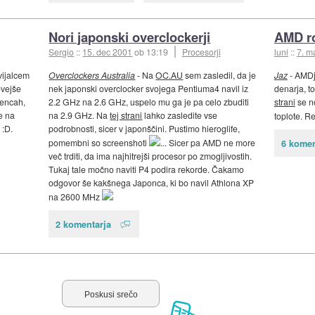
Nori japonski overclockerji
AMD r
Sergio
::
15. dec 2001
ob 13:19
Procesorji
luni
::
7. m
ijalcem
Overclockers Australia
- Na
OC.AU
sem zasledil, da je
Jaz
- AMDj
ovejše
nek japonski overclocker svojega Pentiuma4 navil iz
denarja, t
vencah,
2.2 GHz na 2.6 GHz, uspelo mu ga je pa celo zbuditi
strani
se no
je na
na 2.9 GHz. Na
tej strani
lahko zasledite vse
toplote. 
 :D.
podrobnosti, sicer v japonščini. Pustimo hieroglife,
pomembni so screenshoti
... Sicer pa AMD ne more
6 komen
več trditi, da ima najhitrejši procesor po zmogljivostih.
Tukaj tale močno naviti P4 podira rekorde. Čakamo
odgovor še kakšnega Japonca, ki bo navil Athlona XP
na 2600 MHz
2 komentarja