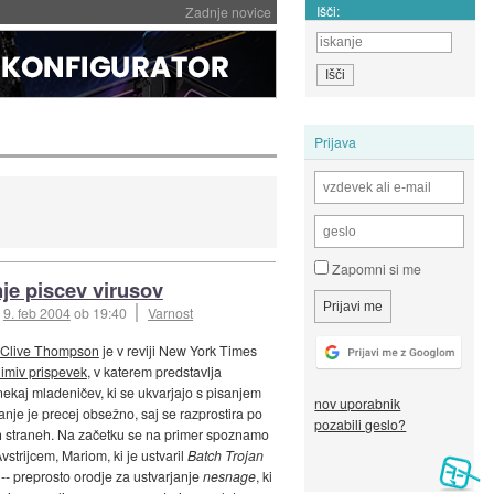
Išči:
Zadnje novice
Prijava
Zapomni si me
nje piscev virusov
:
9. feb 2004
ob 19:40
Varnost
Clive Thompson
je v reviji New York Times
imiv prispevek
, v katerem predstavlja
 nekaj mladeničev, ki se ukvarjajo s pisanjem
nov uporabnik
anje je precej obsežno, saj se razprostira po
pozabili geslo?
h straneh. Na začetku se na primer spoznamo
vstrijcem, Mariom, ki je ustvaril
Batch Trojan
-- preprosto orodje za ustvarjanje
nesnage
, ki