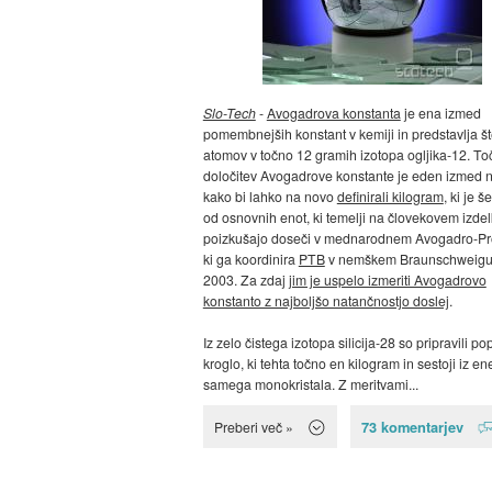
Slo-Tech
-
Avogadrova konstanta
je ena izmed
pomembnejših konstant v kemiji in predstavlja št
atomov v točno 12 gramih izotopa ogljika-12. To
določitev Avogadrove konstante je eden izmed n
kako bi lahko na novo
definirali kilogram
, ki je š
od osnovnih enot, ki temelji na človekovem izdel
poizkušajo doseči v mednarodnem Avogadro-Pro
ki ga koordinira
PTB
v nemškem Braunschweigu 
2003. Za zdaj
jim je uspelo izmeriti Avogadrovo
konstanto z najboljšo natančnostjo doslej
.
Iz zelo čistega izotopa silicija-28 so pripravili p
kroglo, ki tehta točno en kilogram in sestoji iz e
samega monokristala. Z meritvami...
73 komentarjev
Preberi več »