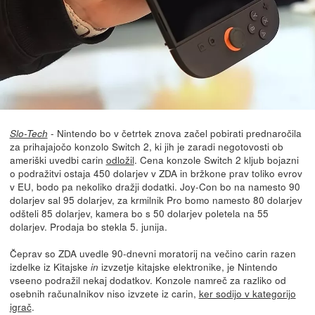
- Nintendo bo v četrtek znova začel pobirati prednaročila
Slo-Tech
za prihajajočo konzolo Switch 2, ki jih je zaradi negotovosti ob
ameriški uvedbi carin
odložil
. Cena konzole Switch 2 kljub bojazni
o podražitvi ostaja 450 dolarjev v ZDA in bržkone prav toliko evrov
v EU, bodo pa nekoliko dražji dodatki. Joy-Con bo na namesto 90
dolarjev sal 95 dolarjev, za krmilnik Pro bomo namesto 80 dolarjev
odšteli 85 dolarjev, kamera bo s 50 dolarjev poletela na 55
dolarjev. Prodaja bo stekla 5. junija.
Čeprav so ZDA uvedle 90-dnevni moratorij na večino carin razen
izdelke iz Kitajske
izvzetje kitajske elektronike, je Nintendo
in
vseeno podražil nekaj dodatkov. Konzole namreč za razliko od
osebnih računalnikov niso izvzete iz carin,
ker sodijo v kategorijo
igrač
.