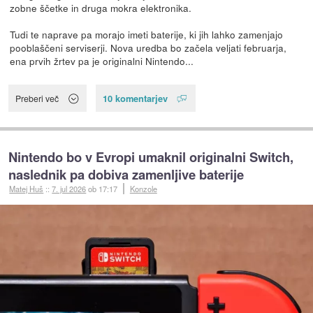
zobne ščetke in druga mokra elektronika.
Tudi te naprave pa morajo imeti baterije, ki jih lahko zamenjajo
pooblaščeni serviserji. Nova uredba bo začela veljati februarja,
ena prvih žrtev pa je originalni Nintendo...
10 komentarjev
Preberi več
Nintendo bo v Evropi umaknil originalni Switch,
naslednik pa dobiva zamenljive baterije
Matej Huš
::
7. jul 2026
ob 17:17
Konzole