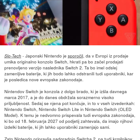
- Japonski Nintendo je
sporočil
, da v Evropi iz prodaje
Slo-Tech
umika originalno konzolo Switch, hkrati pa bo začel prodajati
prenovljeno verzijo naslednika Switch 2. Ta bo imel odslej
zamenljive baterije, ki jih bodo lahko odstranili tudi uporabniki, kar
je posledica nove evropske zakonodaje.
Nintendov Switch je konzola z dolgo brado, ki je izšla davnega
marca 2017, a je do danes obdržala sorazmerno visoko
priljubljenost. Sedaj se njena pot končuje, in to v vseh izvedenkah:
Nintendo Switch, Nintendo Switch Lite in Nintendo Switch (OLED
Model). K temu je nedvomno prispevala tudi evropska zakonodaja,
ki bo od 18. februarja 2027 od podjetij zahtevala, da imajo njihovi
izdelki baterije, ki jih lahko uporabniki zamenjajo sami.
Zato Nintendo pripravlja nadgradnjo Switcha 2, pa tudi krmilnikov