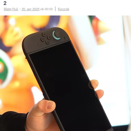
2
Matej Huš
::
20. apr 2025
ob 00:03
Konzole