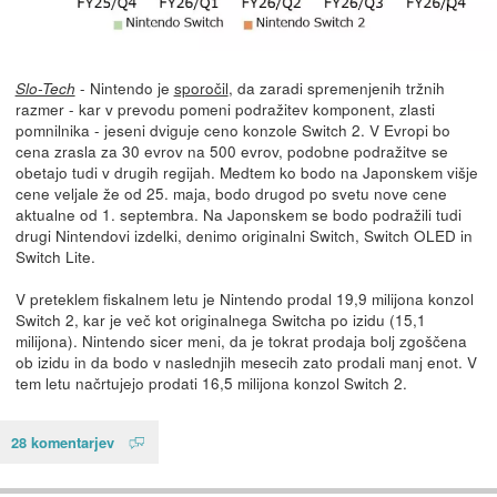
- Nintendo je
sporočil
, da zaradi spremenjenih tržnih
Slo-Tech
razmer - kar v prevodu pomeni podražitev komponent, zlasti
pomnilnika - jeseni dviguje ceno konzole Switch 2. V Evropi bo
cena zrasla za 30 evrov na 500 evrov, podobne podražitve se
obetajo tudi v drugih regijah. Medtem ko bodo na Japonskem višje
cene veljale že od 25. maja, bodo drugod po svetu nove cene
aktualne od 1. septembra. Na Japonskem se bodo podražili tudi
drugi Nintendovi izdelki, denimo originalni Switch, Switch OLED in
Switch Lite.
V preteklem fiskalnem letu je Nintendo prodal 19,9 milijona konzol
Switch 2, kar je več kot originalnega Switcha po izidu (15,1
milijona). Nintendo sicer meni, da je tokrat prodaja bolj zgoščena
ob izidu in da bodo v naslednjih mesecih zato prodali manj enot. V
tem letu načrtujejo prodati 16,5 milijona konzol Switch 2.
28 komentarjev