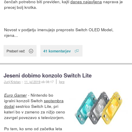
čenčah potrebno biti previden, kajti
danes najavljena
naprava je
precej bolj krotka.
Novost v podjetju imenujejo preprosto Switch OLED Model,
njena...
41 komentarjev
Preberi več
Jeseni dobimo konzolo Switch Lite
Jurij Kristan
::
11. jul 2019
ob 08:17
Igre
- Nintendo bo
Euro Gamer
igralni konzoli Switch
septembra
dodal
sestrico Switch Lite, pri
kateri bo v zameno za nižjo ceno
zavrgel povezavo s televizorjem.
Po tem, ko smo od začetka leta