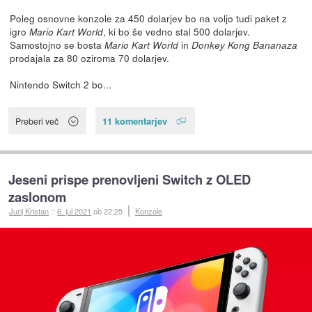
Poleg osnovne konzole za 450 dolarjev bo na voljo tudi paket z
igro
, ki bo še vedno stal 500 dolarjev.
Mario Kart World
Samostojno se bosta
in
Mario Kart World
Donkey Kong Bananaza
prodajala za 80 oziroma 70 dolarjev.
Nintendo Switch 2 bo...
11 komentarjev
Preberi več
Jeseni prispe prenovljeni Switch z OLED
zaslonom
Jurij Kristan
::
6. jul 2021
ob 22:25
Konzole