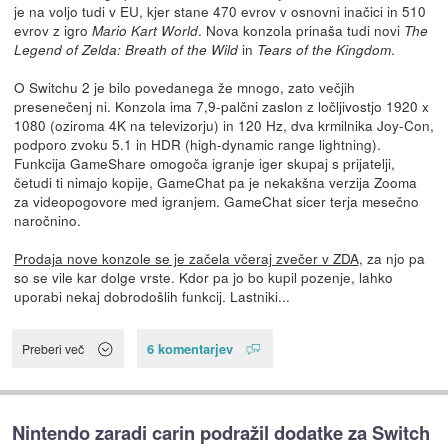
je na voljo tudi v EU, kjer stane 470 evrov v osnovni inačici in 510
evrov z igro
. Nova konzola prinaša tudi novi
Mario Kart World
The
in
.
Legend of Zelda: Breath of the Wild
Tears of the Kingdom
O Switchu 2 je bilo povedanega že mnogo, zato večjih
presenečenj ni. Konzola ima 7,9-palčni zaslon z ločljivostjo 1920 x
1080 (oziroma 4K na televizorju) in 120 Hz, dva krmilnika Joy-Con,
podporo zvoku 5.1 in HDR (high-dynamic range lightning).
Funkcija GameShare omogoča igranje iger skupaj s prijatelji,
četudi ti nimajo kopije, GameChat pa je nekakšna verzija Zooma
za videopogovore med igranjem. GameChat sicer terja mesečno
naročnino.
Prodaja nove konzole se je začela včeraj zvečer v ZDA
, za njo pa
so se vile kar dolge vrste. Kdor pa jo bo kupil pozenje, lahko
uporabi nekaj dobrodošlih funkcij. Lastniki...
6 komentarjev
Preberi več
Nintendo zaradi carin podražil dodatke za Switch