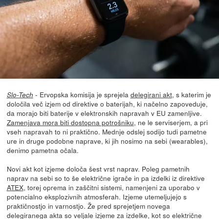
- Ervopska komisija je sprejela
delegirani akt
, s katerim je
Slo-Tech
določila več izjem od direktive o baterijah, ki načelno zapoveduje,
da morajo biti baterije v elektronskih napravah v EU zamenljive.
Zamenjava mora biti dostopna potrošniku
, ne le serviserjem, a pri
vseh napravah to ni praktično. Mednje odslej sodijo tudi pametne
ure in druge podobne naprave, ki jih nosimo na sebi (wearables),
denimo pametna očala.
Novi akt kot izjeme določa šest vrst naprav. Poleg pametnih
naprav na sebi so to še električne igrače in pa izdelki iz direktive
ATEX
, torej oprema in zaščitni sistemi, namenjeni za uporabo v
potencialno eksplozivnih atmosferah. Izjeme utemeljujejo s
praktičnostjo in varnostjo. Že pred sprejetjem novega
delegiranega akta so veljale izjeme za izdelke, kot so električne