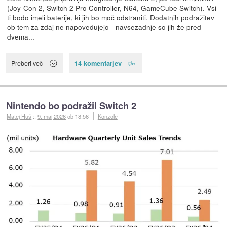
(Joy-Con 2, Switch 2 Pro Controller, N64, GameCube Switch). Vsi
ti bodo imeli baterije, ki jih bo moč odstraniti. Dodatnih podražitev
ob tem za zdaj ne napovedujejo - navsezadnje so jih že pred
dvema...
14 komentarjev
Preberi več
Nintendo bo podražil Switch 2
Matej Huš
::
9. maj 2026
ob 18:56
Konzole