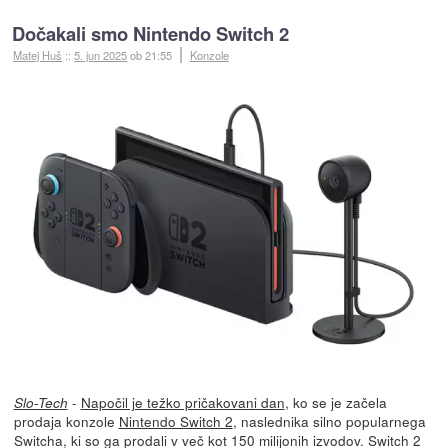
Dočakali smo Nintendo Switch 2
Matej Huš
::
5. jun 2025
ob 21:55
Konzole
-
Napočil je težko pričakovani dan
, ko se je začela
Slo-Tech
prodaja konzole
Nintendo Switch 2
, naslednika silno popularnega
Switcha, ki so ga prodali v več kot 150 milijonih izvodov. Switch 2