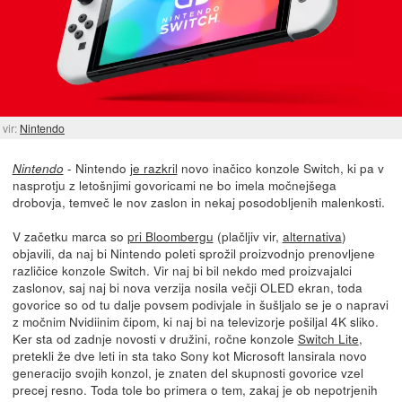
vir:
Nintendo
- Nintendo
je razkril
novo inačico konzole Switch, ki pa v
Nintendo
nasprotju z letošnjimi govoricami ne bo imela močnejšega
drobovja, temveč le nov zaslon in nekaj posodobljenih malenkosti.
V začetku marca so
pri Bloombergu
(plačljiv vir,
alternativa
)
objavili, da naj bi Nintendo poleti sprožil proizvodnjo prenovljene
različice konzole Switch. Vir naj bi bil nekdo med proizvajalci
zaslonov, saj naj bi nova verzija nosila večji OLED ekran, toda
govorice so od tu dalje povsem podivjale in šušljalo se je o napravi
z močnim Nvidiinim čipom, ki naj bi na televizorje pošiljal 4K sliko.
Ker sta od zadnje novosti v družini, ročne konzole
Switch Lite
,
pretekli že dve leti in sta tako Sony kot Microsoft lansirala novo
generacijo svojih konzol, je znaten del skupnosti govorice vzel
precej resno. Toda tole bo primera o tem, zakaj je ob nepotrjenih