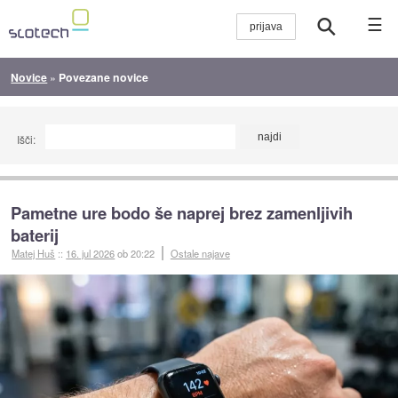
☰
Novice
»
Povezane novice
Išči:
Pametne ure bodo še naprej brez zamenljivih
baterij
Matej Huš
::
16. jul 2026
ob 20:22
Ostale najave