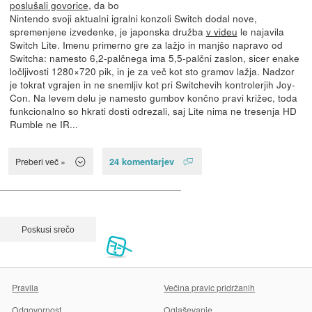
poslušali govorice
, da bo
Nintendo svoji aktualni igralni konzoli Switch dodal nove,
spremenjene izvedenke, je japonska družba
v videu
le najavila
Switch Lite. Imenu primerno gre za lažjo in manjšo napravo od
Switcha: namesto 6,2-palčnega ima 5,5-palčni zaslon, sicer enake
ločljivosti 1280×720 pik, in je za več kot sto gramov lažja. Nadzor
je tokrat vgrajen in ne snemljiv kot pri Switchevih kontrolerjih Joy-
Con. Na levem delu je namesto gumbov končno pravi križec, toda
funkcionalno so hkrati dosti odrezali, saj Lite nima ne tresenja HD
Rumble ne IR...
24 komentarjev
Preberi več »
Pravila
Večina pravic pridržanih
Odgovornost
Oglaševanje