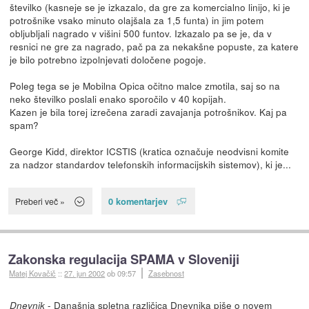
številko (kasneje se je izkazalo, da gre za komercialno linijo, ki je
potrošnike vsako minuto olajšala za 1,5 funta) in jim potem
obljubljali nagrado v višini 500 funtov. Izkazalo pa se je, da v
resnici ne gre za nagrado, pač pa za nekakšne popuste, za katere
je bilo potrebno izpolnjevati določene pogoje.
Poleg tega se je Mobilna Opica očitno malce zmotila, saj so na
neko številko poslali enako sporočilo v 40 kopijah.
Kazen je bila torej izrečena zaradi zavajanja potrošnikov. Kaj pa
spam?
George Kidd, direktor ICSTIS (kratica označuje neodvisni komite
za nadzor standardov telefonskih informacijskih sistemov), ki je...
0 komentarjev
Preberi več »
Zakonska regulacija SPAMA v Sloveniji
Matej Kovačič
::
27. jun 2002
ob 09:57
Zasebnost
- Današnja spletna različica
Dnevnika
piše o novem
Dnevnik