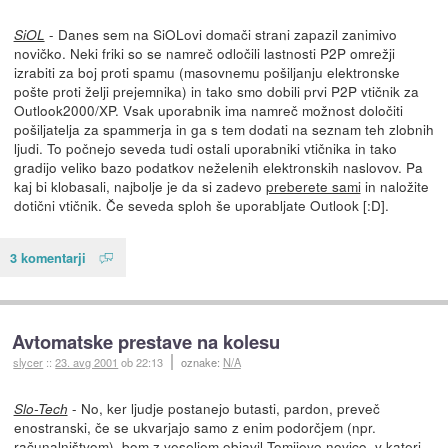
- Danes sem na SiOLovi domači strani zapazil zanimivo
SiOL
novičko. Neki friki so se namreč odločili lastnosti P2P omrežji
izrabiti za boj proti spamu (masovnemu pošiljanju elektronske
pošte proti želji prejemnika) in tako smo dobili prvi P2P vtičnik za
Outlook2000/XP. Vsak uporabnik ima namreč možnost določiti
pošiljatelja za spammerja in ga s tem dodati na seznam teh zlobnih
ljudi. To počnejo seveda tudi ostali uporabniki vtičnika in tako
gradijo veliko bazo podatkov neželenih elektronskih naslovov. Pa
kaj bi klobasali, najbolje je da si zadevo
preberete sami
in naložite
dotični vtičnik. Če seveda sploh še uporabljate Outlook [:D].
3 komentarji
Avtomatske prestave na kolesu
slycer
::
23. avg 2001
ob 22:13
oznake:
N/A
- No, ker ljudje postanejo butasti, pardon, preveč
Slo-Tech
enostranski, če se ukvarjajo samo z enim podorčjem (npr.
računalništvom), bom z veseljem objavil Tomijevo novico, v kateri