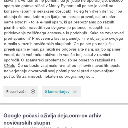
slovarjih, vendar to ne pomeni, da je ljudje ne uporabljajo. Besedo
spam ste gotovo slišali v Monty Pythonu ali pa ste je videli na
konzervi (spam je nekakšen doručak). Poleg teh dveh definicij, pa
obstaja še ena, katere pa ljudje ne marajo preveč, saj prinaša
same sitnosti - to je e-mail spam, ki ga prepoznamo po raznih
pismih sreče, navodilih za dvigovanje potence, receptih za
pridelovanje zeliščnega ecstasy-a in podobnih. Kako se zavarovati
pred spamom? Predvsem z lastno pametjo - ne objavljajte svojega
e-maila v raznih novičarskih skupinah. Če pa ste po naključju
prejeli spam e-mail, pa nikoli ne odgovarjajte nanj, saj bo spamer
vedel, da je vaš račun aktiven in vas še bolj zasul z raznimi
sporočili. O spamarski problematiki so se obsežno razpisali na
CNetu
. Če se boste vsaj malo ravnali po njihovih navodilih, boste
najverjetneje obvarovali svoj poštni predal pred nepovabljeno
pošto. Še zanimivost: nekateri so programerji so...
0 komentarjev
Preberi več »
Google počasi oživlja deja.com-ov arhiv
novičarskih skupin