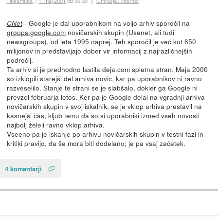
TinkaPinka
::
1. maj 2001
ob 00:30
Omrežja / internet
- Google je dal uporabnikom na voljo arhiv sporočil na
CNet
groups.google.com
novičarskih skupin (Usenet, ali tudi
newsgroups), od leta 1995 naprej. Teh sporočil je več kot 650
milijonov in predstavljajo dober vir informacij z najrazličnejših
področij.
Ta arhiv si je predhodno lastila deja.com spletna stran. Maja 2000
so izklopili starejši del arhiva novic, kar pa uporabnikov ni ravno
razveselilo. Stanje te strani se je slabšalo, dokler ga Google ni
prevzel februarja letos. Ker pa je Google delal na vgradnji arhiva
novičarskih skupin v svoj iskalnik, se je vklop arhiva prestavil na
kasnejši čas, kljub temu da so si uporabniki izmed vseh novosti
najbolj želeli ravno vklop arhiva.
Vseeno pa je iskanje po arhivu novičarskih skupin v testni fazi in
kritiki pravijo, da še mora biti dodelano; je pa vsaj začetek.
4 komentarji