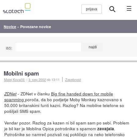
☰
Novice
»
Povezane novice
Išči:
Mobilni spam
Matej Kovačič
::
3. sep 2002
ob 13:11
Zasebnost
- ZDNet v članku
Big fine handed down for mobile
ZDNet
spamming
poroča, da bo podjetje Moby Monkey kaznovano s
50.000 britanskimi funti kazni. Razlog? Na mobilne telefone so
pošiljali SMS spam.
Vendar pozor. Razlog za kazen ni bil spam sam po sebi. Problem
je bil ker je Mobilna Opica potrošnike s spamom
.
zavajala
Potrošnike so namreč pozivali naj pokličejo na neko telefonsko