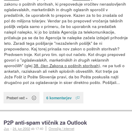
zakonu o poštnih storitvah, ki prepoveduje vročitev nenaslovljenih
oglaševalskih, marketinških in drugih oglasnih sporočil v
predalčnik, če uporabnik to prepove. Kazen za to bo znašala od
pol do milijona tolarjev. Vendar pa bo prepoved vročanja takšnih
pošiljk veljala samo v primeru, če bo uporabnik na predalček
nalepil nalepko, ki jo bo izdala Agencija za telekomunikacije,
pričakuje pa se da bo Agencija te nalepke začela izdajati prihodnje
leto. Zaradi tega pošiljanje "nezaželenih pošiljk" še ni
prepovedano. Kaj torej prinaša nov zakon o poštnih storitvah?
Predvsem troje. Kot prvo tim. opt-out načelo. Kot drugo prepoved
govori o "
oglaševalskih, marketinških in drugih reklamnih
" (glej
38. člen Zakona o poštnih storitvah
), ne pa tudi o
sporočilih
anketah, raziskavah ali nekih splošnih obvestilih. Kot tretje pa
Jože Fošt iz Pošte Slovenije pravi, da bo Pošta poskusila najti
drugačno pot za oglaševanje in sicer direktno pošto. Pošiljali...
6 komentarjev
Preberi več »
P2P anti-spam vtičnik za Outlook
Jux
::
24. jun 2002
ob 17:40
Omrežja / internet