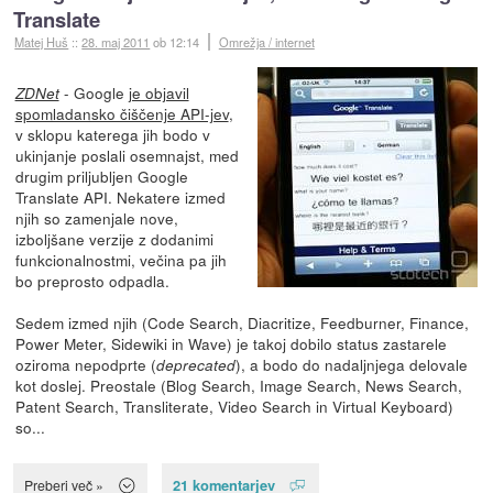
Translate
Matej Huš
::
28. maj 2011
ob 12:14
Omrežja / internet
- Google
je objavil
ZDNet
spomladansko čiščenje API-jev
,
v sklopu katerega jih bodo v
ukinjanje poslali osemnajst, med
drugim priljubljen Google
Translate API. Nekatere izmed
njih so zamenjale nove,
izboljšane verzije z dodanimi
funkcionalnostmi, večina pa jih
bo preprosto odpadla.
Sedem izmed njih (Code Search, Diacritize, Feedburner, Finance,
Power Meter, Sidewiki in Wave) je takoj dobilo status zastarele
oziroma nepodprte (
), a bodo do nadaljnjega delovale
deprecated
kot doslej. Preostale (Blog Search, Image Search, News Search,
Patent Search, Transliterate, Video Search in Virtual Keyboard)
so...
21 komentarjev
Preberi več »