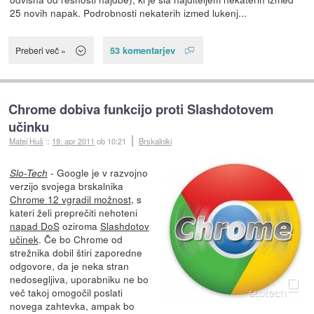
25 novih napak. Podrobnosti nekaterih izmed lukenj...
53 komentarjev
Preberi več »
Chrome dobiva funkcijo proti Slashdotovem
učinku
Matej Huš
::
19. apr 2011
ob 10:21
Brskalniki
- Google je v razvojno
Slo-Tech
verzijo svojega brskalnika
Chrome 12 vgradil možnost
, s
kateri želi preprečiti nehoteni
napad DoS
oziroma
Slashdotov
učinek
. Če bo Chrome od
strežnika dobil štiri zaporedne
odgovore, da je neka stran
nedosegljiva, uporabniku ne bo
več takoj omogočil poslati
novega zahtevka, ampak bo