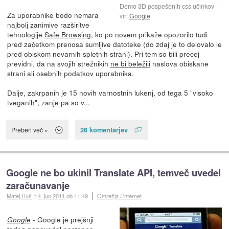
Demo 3D pospešenih css učinkov
Za uporabnike bodo nemara
vir:
Google
najbolj zanimive razširitve
tehnologije
Safe Browsing
, ko po novem prikaže opozorilo tudi
pred začetkom prenosa sumljive datoteke (do zdaj je to delovalo le
pred obiskom nevarnih spletnih strani). Pri tem so bili precej
previdni, da na svojih strežnikih
ne bi beležili
naslova obiskane
strani ali osebnih podatkov uporabnika.
Dalje, zakrpanih je 15 novih varnostnih lukenj, od tega 5 "visoko
tveganih", zanje pa so v...
26 komentarjev
Preberi več »
Google ne bo ukinil Translate API, temveč uvedel
zaračunavanje
Matej Huš
::
4. jun 2011
ob 11:49
Omrežja / internet
- Google je prejšnji
Google
teden
napovedal postopno