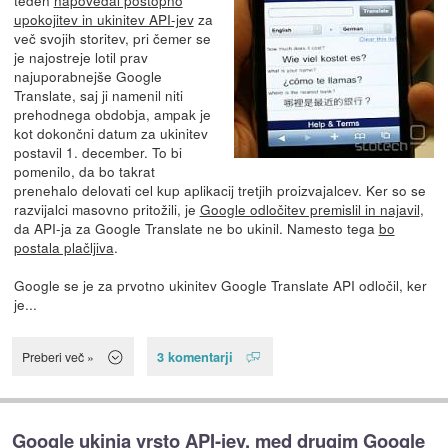
upokojitev in ukinitev API-jev
za
več svojih storitev, pri čemer se
je najostreje lotil prav
najuporabnejše Google
Translate, saj ji namenil niti
prehodnega obdobja, ampak je
kot dokončni datum za ukinitev
postavil 1. december. To bi
pomenilo, da bo takrat
prenehalo delovati cel kup aplikacij tretjih proizvajalcev. Ker so se
razvijalci masovno pritožili, je
Google odločitev premislil in najavil
,
da API-ja za Google Translate ne bo ukinil. Namesto tega
bo
postala plačljiva
.
Google se je za prvotno ukinitev Google Translate API odločil, ker
je...
3 komentarji
Preberi več »
Google ukinja vrsto API-jev, med drugim Google