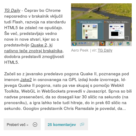
- Čeprav bo Chrome
TG Daily
neposredno v brskalnik vključil
tudi Flash, razvoja na standardu
HTML5 še zdaleč ne opuščajo.
Še več, predstavljajo vedno
nove in nove stvari, kjer so s
predstavitvijo
Quake 2, ki
Aero Peek
vir:
TG Daily
nativno teče znotraj brskalnika
,
dodobra predstavili zmogljivosti
HTML5.
Začeli so z javansko predelavo pogona Quake II, poznanega pod
imenom
Jake2
in osnovanega na GPL izdaji kode izvornega, Id-
jevega Quake II pogona, nato pa vse skupaj s pomočjo Webkit
Toolkita, WebGL in WebSockets prevedli v Javascript. Sprva so bili
nadvse presenečeni, da so dosegali kar 30 sličic na sekundo (na
prenosniku), a igra lahko teče tudi hitreje, do in prek 60 sličic na
sekundo. Googlov predstavnik Chris Ramsdale je povedal, da...
25 komentarjev
Preberi več »