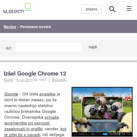
☰
Novice
»
Povezane novice
Išči:
Izšel Google Chrome 12
Mandi
::
8. jun 2011
ob 19:01
Brskalniki
- Od izida
enajstke
je
Google
minil le dober mesec, pa že
imamo naslednjo stabilno
različico brskalnika Google
Chrome. Dvanajstka
prinaša
spremembe pri varnosti,
zasebnosti in grafiki
, vendar,
kot
je zdaj že v navadi
, nič večjega.