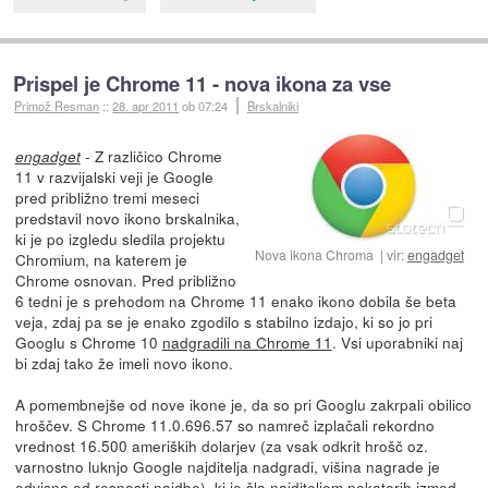
Prispel je Chrome 11 - nova ikona za vse
Primož Resman
::
28. apr 2011
ob 07:24
Brskalniki
- Z različico Chrome
engadget
11 v razvijalski veji je Google
pred približno tremi meseci
predstavil novo ikono brskalnika,
ki je po izgledu sledila projektu
Nova ikona Chroma
vir:
engadget
Chromium, na katerem je
Chrome osnovan. Pred približno
6 tedni je s prehodom na Chrome 11 enako ikono dobila še beta
veja, zdaj pa se je enako zgodilo s stabilno izdajo, ki so jo pri
Googlu s Chrome 10
nadgradili na Chrome 11
. Vsi uporabniki naj
bi zdaj tako že imeli novo ikono.
A pomembnejše od nove ikone je, da so pri Googlu zakrpali obilico
hroščev. S Chrome 11.0.696.57 so namreč izplačali rekordno
vrednost 16.500 ameriških dolarjev (za vsak odkrit hrošč oz.
varnostno luknjo Google najditelja nadgradi, višina nagrade je
odvisna od resnosti najdbe), ki je šla najditeljem nekaterih izmed