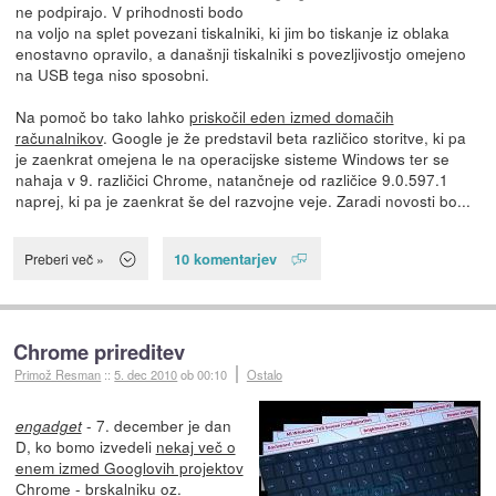
ne podpirajo. V prihodnosti bodo
na voljo na splet povezani tiskalniki, ki jim bo tiskanje iz oblaka
enostavno opravilo, a današnji tiskalniki s povezljivostjo omejeno
na USB tega niso sposobni.
Na pomoč bo tako lahko
priskočil eden izmed domačih
računalnikov
. Google je že predstavil beta različico storitve, ki pa
je zaenkrat omejena le na operacijske sisteme Windows ter se
nahaja v 9. različici Chrome, natančneje od različice 9.0.597.1
naprej, ki pa je zaenkrat še del razvojne veje. Zaradi novosti bo...
10 komentarjev
Preberi več »
Chrome prireditev
Primož Resman
::
5. dec 2010
ob 00:10
Ostalo
- 7. december je dan
engadget
D, ko bomo izvedeli
nekaj več o
enem izmed Googlovih projektov
Chrome
- brskalniku oz.