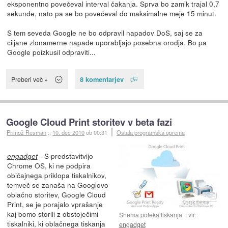
eksponentno povečeval interval čakanja. Sprva bo zamik trajal 0,7
sekunde, nato pa se bo povečeval do maksimalne meje 15 minut.
S tem seveda Google ne bo odpravil napadov DoS, saj se za
ciljane zlonamerne napade uporabljajo posebna orodja. Bo pa
Google poizkusil odpraviti...
8 komentarjev
Preberi več »
Google Cloud Print storitev v beta fazi
Primož Resman
::
10. dec 2010
ob 00:31
Ostala programska oprema
- S predstavitvijo
engadget
Chrome OS, ki ne podpira
običajnega priklopa tiskalnikov,
temveč se zanaša na Googlovo
oblačno storitev, Google Cloud
Print, se je porajalo vprašanje
kaj bomo storili z obstoječimi
Shema poteka tiskanja
vir:
tiskalniki, ki oblačnega tiskanja
engadget