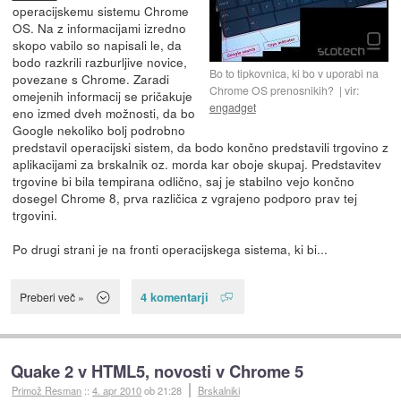
operacijskemu sistemu Chrome
OS. Na z informacijami izredno
skopo vabilo so napisali le, da
bodo razkrili razburljive novice,
Bo to tipkovnica, ki bo v uporabi na
povezane s Chrome. Zaradi
Chrome OS prenosnikih?
vir:
omejenih informacij se pričakuje
engadget
eno izmed dveh možnosti, da bo
Google nekoliko bolj podrobno
predstavil operacijski sistem, da bodo končno predstavili trgovino z
aplikacijami za brskalnik oz. morda kar oboje skupaj. Predstavitev
trgovine bi bila tempirana odlično, saj je stabilno vejo končno
dosegel Chrome 8, prva različica z vgrajeno podporo prav tej
trgovini.
Po drugi strani je na fronti operacijskega sistema, ki bi...
4 komentarji
Preberi več »
Quake 2 v HTML5, novosti v Chrome 5
Primož Resman
::
4. apr 2010
ob 21:28
Brskalniki