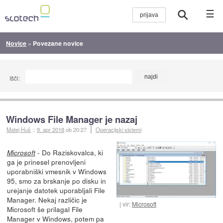
☰
Novice
»
Povezane novice
Išči:
Windows File Manager je nazaj
Matej Huš
::
9. apr 2018
ob 20:27
Operacijski sistemi
- Do Raziskovalca, ki
Microsoft
ga je prinesel prenovljeni
uporabniški vmesnik v Windows
95, smo za brskanje po disku in
urejanje datotek uporabljali File
Manager. Nekaj različic je
vir:
Microsoft
Microsoft še prilagal File
Manager v Windows, potem pa