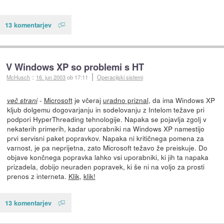
13 komentarjev
V Windows XP so problemi s HT
McHusch
::
16. jun 2003
ob 17:11
Operacijski sistemi
-
Microsoft
je včeraj
uradno priznal
, da ima Windows XP
več strani
kljub dolgemu dogovarjanju in sodelovanju z Intelom težave pri
podpori HyperThreading tehnologije. Napaka se pojavlja zgolj v
nekaterih primerih, kadar uporabniki na Windows XP namestijo
prvi servisni paket popravkov. Napaka ni kritičnega pomena za
varnost, je pa neprijetna, zato Microsoft težavo že preiskuje. Do
objave končnega popravka lahko vsi uporabniki, ki jih ta napaka
prizadela, dobijo neuraden popravek, ki še ni na voljo za prosti
prenos z interneta.
Klik
,
klik!
13 komentarjev