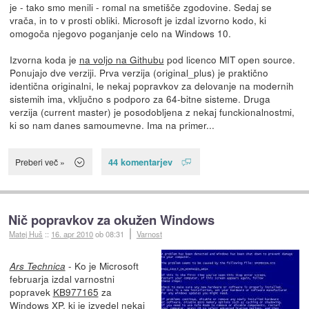
je - tako smo menili - romal na smetišče zgodovine. Sedaj se
vrača, in to v prosti obliki. Microsoft je izdal izvorno kodo, ki
omogoča njegovo poganjanje celo na Windows 10.
Izvorna koda je
na voljo na Githubu
pod licenco MIT open source.
Ponujajo dve verziji. Prva verzija (original_plus) je praktično
identična originalni, le nekaj popravkov za delovanje na modernih
sistemih ima, vključno s podporo za 64-bitne sisteme. Druga
verzija (current master) je posodobljena z nekaj funckionalnostmi,
ki so nam danes samoumevne. Ima na primer...
44 komentarjev
Preberi več »
Nič popravkov za okužen Windows
Matej Huš
::
16. apr 2010
ob 08:31
Varnost
- Ko je Microsoft
Ars Technica
februarja izdal varnostni
popravek
KB977165
za
Windows XP, ki je izvedel nekaj