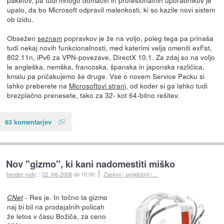
paketov, pa tudi mnogo domačih in profesionalnih uporabnikov je
upalo, da bo Microsoft odpravil malenkosti, ki so kazile novi sistem
ob izidu.
Obsežen
seznam
popravkov je že na voljo, poleg tega pa prinaša
tudi nekaj novih funkcionalnosti, med katerimi velja omeniti exFat,
802.11n, iPv6 za VPN-povezave, DirectX 10.1. Za zdaj so na voljo
le angleška, nemška, francoska, španska in japonska različica,
kmalu pa pričakujemo še druge. Vse o novem Service Packu si
lahko preberete na
Microsoftovi strani
, od koder si ga lahko tudi
brezplačno prenesete, tako za 32- kot 64-bitno rešitev.
63 komentarjev
Nov "gizmo", ki kani nadomestiti miško
bender rodri
::
22. feb 2008
ob 10:00
Zasloni / projektorji / ...
- Res je. In točno ta gizmo
CNet
naj bi bil na prodajalnih policah
že letos v času Božiča, za ceno