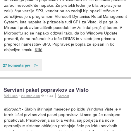
zaradi novoodkrite napake. Že pretekli teden je bila pripravljena
zaključna verzija SP3, vendar pa so zadnji hip opazili težave z
združljivostjo s programom Microsoft Dynamics Retail Management
System. Ista napaka je prizadela tudi SP1 za Visto, ki pa ga je
Mirosoft prek avtomatičnih posodobitev že izdal prejšnji teden. V
Microsoftu so se napako odzvali tako, da bo Windows Update
preveril, če na računalniku teče DRMS in v slednjem primeru
preprečil namestitev SP3. Popravek je bojda že spisan in bo
objavljen kmalu.
Klik!
27 komentarjev
Servisni paket popravkov za Visto
McHusch
::
20. mar 2008
ob 11:44
Varnost
- Slabih štirinajst mesecev po izidu Windows Viste je v
Microsoft
torek izšel prvi servisni paket popravkov, ki smo ga že nestrpno
pričakovali. Pričakovanja so bila velika, saj podjetja na nove
operacijske sisteme običajno prehajajo šele po izidu servisnih