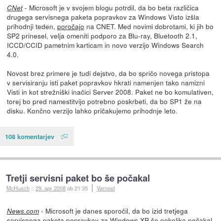
- Microsoft je v svojem blogu potrdil, da bo beta različica
CNet
drugega servisnega paketa popravkov za Windows Visto izšla
prihodnji teden,
poročajo
na CNET. Med novimi dobrotami, ki jih bo
SP2 prinesel, velja omeniti podporo za Blu-ray, Bluetooth 2.1,
ICCD/CCID pametnim karticam in novo verzijo Windows Search
4.0.
Novost brez primere je tudi dejstvo, da bo spričo novega pristopa
v servisiranju isti paket popravkov hkrati namenjen tako namizni
Visti in kot strežniški inačici Server 2008. Paket ne bo komulativen,
torej bo pred namestitvijo potrebno poskrbeti, da bo SP1 že na
disku. Končno verzijo lahko pričakujemo prihodnje leto.
108 komentarjev
Tretji servisni paket bo še počakal
McHusch
::
29. apr 2008
ob 21:35
Varnost
- Microsoft je danes sporočil, da bo izid tretjega
News.com
servisnega paketa popravkov za Windows XP še nekoliko počakal