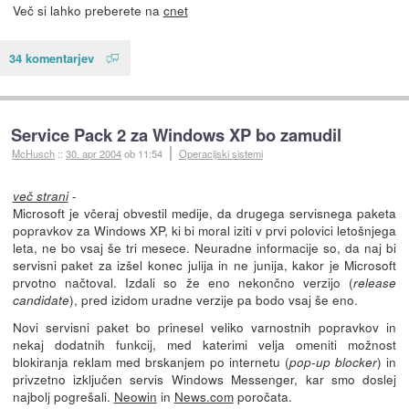
Več si lahko preberete na
cnet
34 komentarjev
Service Pack 2 za Windows XP bo zamudil
McHusch
::
30. apr 2004
ob 11:54
Operacijski sistemi
-
več strani
Microsoft je včeraj obvestil medije, da drugega servisnega paketa
popravkov za Windows XP, ki bi moral iziti v prvi polovici letošnjega
leta, ne bo vsaj še tri mesece. Neuradne informacije so, da naj bi
servisni paket za izšel konec julija in ne junija, kakor je Microsoft
prvotno načtoval. Izdali so že eno nekončno verzijo (
release
), pred izidom uradne verzije pa bodo vsaj še eno.
candidate
Novi servisni paket bo prinesel veliko varnostnih popravkov in
nekaj dodatnih funkcij, med katerimi velja omeniti možnost
blokiranja reklam med brskanjem po internetu (
) in
pop-up blocker
privzetno izključen servis Windows Messenger, kar smo doslej
najbolj pogrešali.
Neowin
in
News.com
poročata.