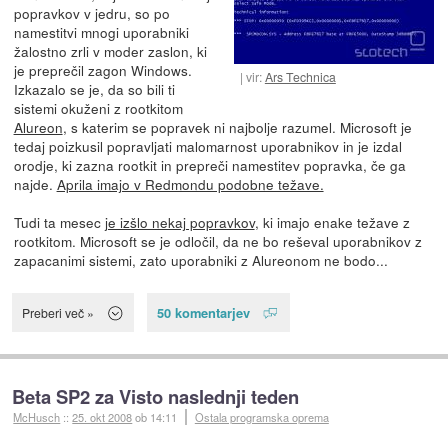
popravkov v jedru, so po
namestitvi mnogi uporabniki
žalostno zrli v moder zaslon, ki
je preprečil zagon Windows.
vir:
Ars Technica
Izkazalo se je, da so bili ti
sistemi okuženi z rootkitom
Alureon
, s katerim se popravek ni najbolje razumel. Microsoft je
tedaj poizkusil popravljati malomarnost uporabnikov in je izdal
orodje, ki zazna rootkit in prepreči namestitev popravka, če ga
najde.
Aprila imajo v Redmondu podobne težave.
Tudi ta mesec
je izšlo nekaj popravkov
, ki imajo enake težave z
rootkitom. Microsoft se je odločil, da ne bo reševal uporabnikov z
zapacanimi sistemi, zato uporabniki z Alureonom ne bodo...
50 komentarjev
Preberi več »
Beta SP2 za Visto naslednji teden
McHusch
::
25. okt 2008
ob 14:11
Ostala programska oprema