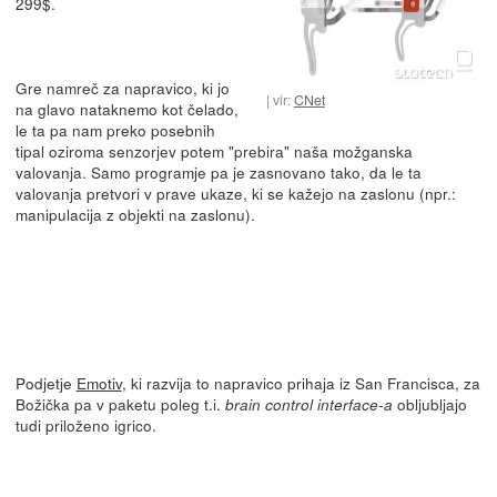
299$.
Gre namreč za napravico, ki jo
vir:
CNet
na glavo nataknemo kot čelado,
le ta pa nam preko posebnih
tipal oziroma senzorjev potem "prebira" naša možganska
valovanja. Samo programje pa je zasnovano tako, da le ta
valovanja pretvori v prave ukaze, ki se kažejo na zaslonu (npr.:
manipulacija z objekti na zaslonu).
Podjetje
Emotiv
, ki razvija to napravico prihaja iz San Francisca, za
Božička pa v paketu poleg t.i.
obljubljajo
brain control interface-a
tudi priloženo igrico.