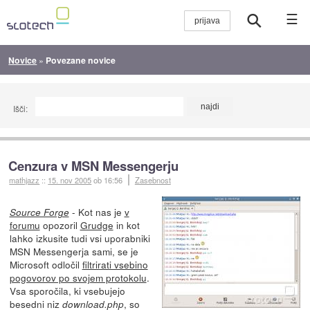
☰
Novice
»
Povezane novice
Išči:
Cenzura v MSN Messengerju
mathjazz
::
15. nov 2005
ob 16:56
Zasebnost
- Kot nas je
v
Source Forge
forumu
opozoril
Grudge
in kot
lahko izkusite tudi vsi uporabniki
MSN Messengerja sami, se je
Microsoft odločil
filtrirati vsebino
pogovorov po svojem protokolu
.
Vsa sporočila, ki vsebujejo
besedni niz
, so
download.php