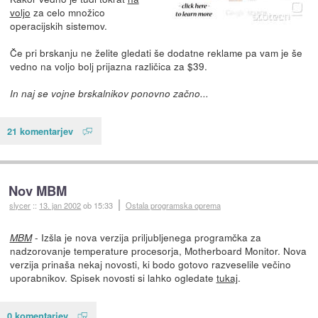
voljo
za celo množico
operacijskih sistemov.
Če pri brskanju ne želite gledati še dodatne reklame pa vam je še
vedno na voljo bolj prijazna različica za $39.
In naj se vojne brskalnikov ponovno začno...
21 komentarjev
Nov MBM
slycer
::
13. jan 2002
ob 15:33
Ostala programska oprema
- Izšla je nova verzija priljubljenega programčka za
MBM
nadzorovanje temperature procesorja, Motherboard Monitor. Nova
verzija prinaša nekaj novosti, ki bodo gotovo razveselile večino
uporabnikov. Spisek novosti si lahko ogledate
tukaj
.
0 komentarjev