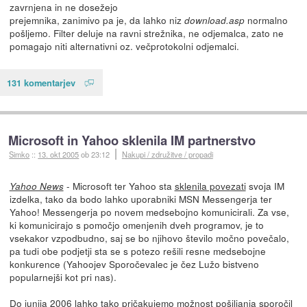
zavrnjena in ne dosežejo
prejemnika, zanimivo pa je, da lahko niz
normalno
download.asp
pošljemo. Filter deluje na ravni strežnika, ne odjemalca, zato ne
pomagajo niti alternativni oz. večprotokolni odjemalci.
131 komentarjev
Microsoft in Yahoo sklenila IM partnerstvo
Simko
::
13. okt 2005
ob 23:12
Nakupi / združitve / propadi
- Microsoft ter Yahoo sta
sklenila povezati
svoja IM
Yahoo News
izdelka, tako da bodo lahko uporabniki MSN Messengerja ter
Yahoo! Messengerja po novem medsebojno komunicirali. Za vse,
ki komunicirajo s pomočjo omenjenih dveh programov, je to
vsekakor vzpodbudno, saj se bo njihovo število močno povečalo,
pa tudi obe podjetji sta se s potezo rešili resne medsebojne
konkurence (Yahoojev Sporočevalec je čez Lužo bistveno
popularnejši kot pri nas).
Do junija 2006 lahko tako pričakujemo možnost pošiljanja sporočil