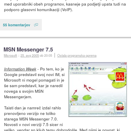
med uporabniki obeh programov, kasneje pa podjetji upata tudi na
podporo glasovni komunikaciji (VoIP).
55 komentarjev
MSN Messenger 7.5
Microsoft
::
25. avg 2005
ob 20:05
Ostala programska oprema
- Po tem, ko je
Information Week
Google predstavil svoj novi IM, si
Microsoft ni mogel pomagati in je
še sam predstavil, kar je naredil
novega s svojim MSN
Messengerjem.
Taisti dan je namreč izdal rahlo
prenovljeno verzijo ne toliko
starega MSN Messenger 7.0.
Novosti v novi verziji 7.5 sicer ni
veliko, vendar so kljub temu dobrodošle. Med njimi je novost, ki