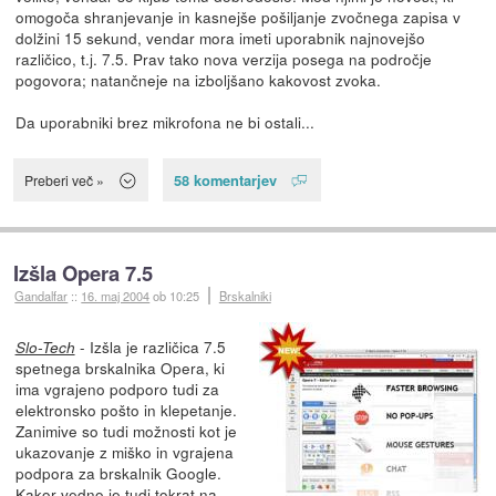
omogoča shranjevanje in kasnejše pošiljanje zvočnega zapisa v
dolžini 15 sekund, vendar mora imeti uporabnik najnovejšo
različico, t.j. 7.5. Prav tako nova verzija posega na področje
pogovora; natančneje na izboljšano kakovost zvoka.
Da uporabniki brez mikrofona ne bi ostali...
58 komentarjev
Preberi več »
Izšla Opera 7.5
Gandalfar
::
16. maj 2004
ob 10:25
Brskalniki
- Izšla je različica 7.5
Slo-Tech
spetnega brskalnika Opera, ki
ima vgrajeno podporo tudi za
elektronsko pošto in klepetanje.
Zanimive so tudi možnosti kot je
ukazovanje z miško in vgrajena
podpora za brskalnik Google.
Kakor vedno je tudi tokrat
na