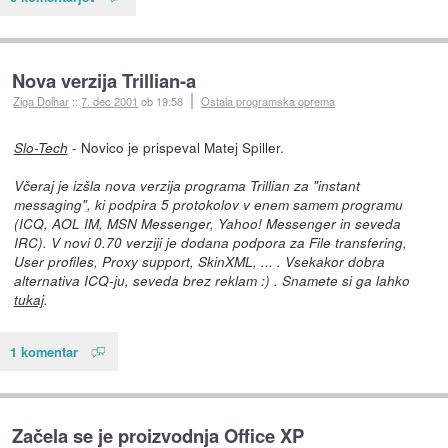
Nova verzija Trillian-a
Ziga Dolhar
::
7. dec 2001
ob 19:58
Ostala programska oprema
- Novico je prispeval Matej Spiller.
Slo-Tech
Včeraj je izšla nova verzija programa Trillian za "instant
messaging", ki podpira 5 protokolov v enem samem programu
(ICQ, AOL IM, MSN Messenger, Yahoo! Messenger in seveda
IRC). V novi 0.70 verziji je dodana podpora za File transfering,
User profiles, Proxy support, SkinXML, ... . Vsekakor dobra
alternativa ICQ-ju, seveda brez reklam :) . Snamete si ga lahko
tukaj
.
1 komentar
Začela se je proizvodnja Office XP