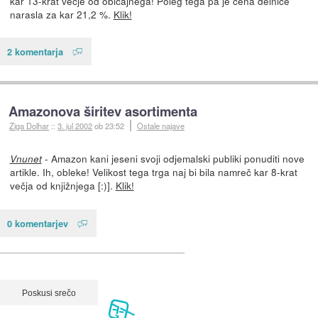
kar 13-krat večje od običajnega! Poleg tega pa je cena delnice
narasla za kar 21,2 %.
Klik!
2 komentarja
Amazonova širitev asortimenta
Ziga Dolhar
::
3. jul 2002
ob 23:52
Ostale najave
- Amazon kani jeseni svoji odjemalski publiki ponuditi nove
Vnunet
artikle. Ih, obleke! Velikost tega trga naj bi bila namreč kar 8-krat
večja od knjižnjega [:)].
Klik!
0 komentarjev