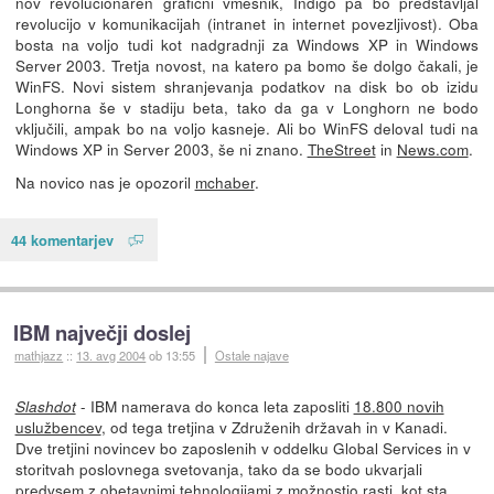
nov revolucionaren grafični vmesnik, Indigo pa bo predstavljal
revolucijo v komunikacijah (intranet in internet povezljivost). Oba
bosta na voljo tudi kot nadgradnji za Windows XP in Windows
Server 2003. Tretja novost, na katero pa bomo še dolgo čakali, je
WinFS. Novi sistem shranjevanja podatkov na disk bo ob izidu
Longhorna še v stadiju beta, tako da ga v Longhorn ne bodo
vključili, ampak bo na voljo kasneje. Ali bo WinFS deloval tudi na
Windows XP in Server 2003, še ni znano.
TheStreet
in
News.com
.
Na novico nas je opozoril
mchaber
.
44 komentarjev
IBM največji doslej
mathjazz
::
13. avg 2004
ob 13:55
Ostale najave
- IBM namerava do konca leta zaposliti
18.800 novih
Slashdot
uslužbencev
, od tega tretjina v Združenih državah in v Kanadi.
Dve tretjini novincev bo zaposlenih v oddelku Global Services in v
storitvah poslovnega svetovanja, tako da se bodo ukvarjali
predvsem z obetavnimi tehnologijami z možnostjo rasti, kot sta