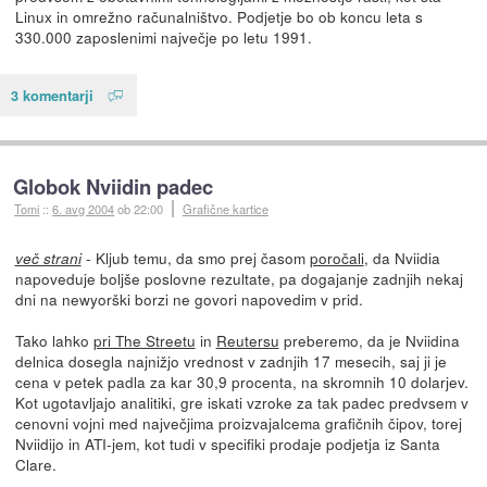
Linux in omrežno računalništvo. Podjetje bo ob koncu leta s
330.000 zaposlenimi največje po letu 1991.
3 komentarji
Globok Nviidin padec
Tomi
::
6. avg 2004
ob 22:00
Grafične kartice
- Kljub temu, da smo prej časom
poročali
, da Nviidia
več strani
napoveduje boljše poslovne rezultate, pa dogajanje zadnjih nekaj
dni na newyorški borzi ne govori napovedim v prid.
Tako lahko
pri The Streetu
in
Reutersu
preberemo, da je Nviidina
delnica dosegla najnižjo vrednost v zadnjih 17 mesecih, saj ji je
cena v petek padla za kar 30,9 procenta, na skromnih 10 dolarjev.
Kot ugotavljajo analitiki, gre iskati vzroke za tak padec predvsem v
cenovni vojni med največjima proizvajalcema grafičnih čipov, torej
Nviidijo in ATI-jem, kot tudi v specifiki prodaje podjetja iz Santa
Clare.