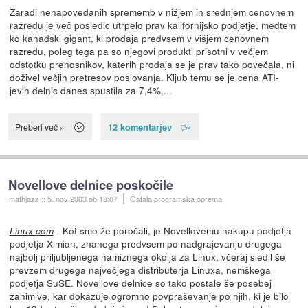
Zaradi nenapovedanih sprememb v nižjem in srednjem cenovnem
razredu je več posledic utrpelo prav kalifornijsko podjetje, medtem
ko kanadski gigant, ki prodaja predvsem v višjem cenovnem
razredu, poleg tega pa so njegovi produkti prisotni v večjem
odstotku prenosnikov, katerih prodaja se je prav tako povečala, ni
doživel večjih pretresov poslovanja. Kljub temu se je cena ATI-
jevih delnic danes spustila za 7,4%,...
12 komentarjev
Preberi več »
Novellove delnice poskočile
mathjazz
::
5. nov 2003
ob 18:07
Ostala programska oprema
- Kot smo že poročali, je Novellovemu nakupu podjetja
Linux.com
podjetja Ximian, znanega predvsem po nadgrajevanju drugega
najbolj priljubljenega namiznega okolja za Linux, včeraj sledil še
prevzem drugega največjega distributerja Linuxa, nemškega
podjetja SuSE. Novellove delnice so tako postale še posebej
zanimive, kar dokazuje ogromno povpraševanje po njih, ki je bilo