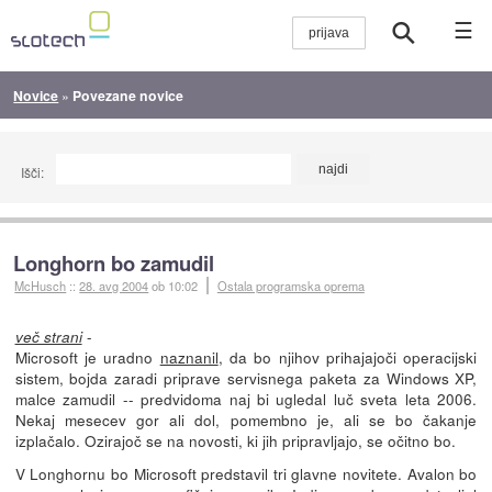
☰
Novice
»
Povezane novice
Išči:
Longhorn bo zamudil
McHusch
::
28. avg 2004
ob 10:02
Ostala programska oprema
-
več strani
Microsoft je uradno
naznanil
, da bo njihov prihajajoči operacijski
sistem, bojda zaradi priprave servisnega paketa za Windows XP,
malce zamudil -- predvidoma naj bi ugledal luč sveta leta 2006.
Nekaj mesecev gor ali dol, pomembno je, ali se bo čakanje
izplačalo. Ozirajoč se na novosti, ki jih pripravljajo, se očitno bo.
V Longhornu bo Microsoft predstavil tri glavne novitete. Avalon bo