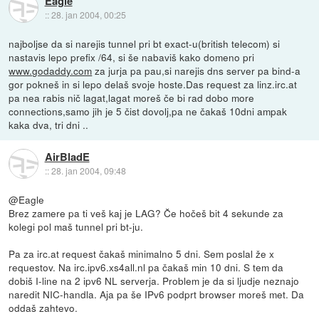
Eagle
::
28. jan 2004, 00:25
najboljse da si narejis tunnel pri bt exact-u(british telecom) si
nastavis lepo prefix /64, si še nabaviš kako domeno pri
www.godaddy.com
za jurja pa pau,si narejis dns server pa bind-a
gor pokneš in si lepo delaš svoje hoste.Das request za linz.irc.at
pa nea rabis nič lagat,lagat moreš če bi rad dobo more
connections,samo jih je 5 čist dovolj,pa ne čakaš 10dni ampak
kaka dva, tri dni ..
AirBladE
::
28. jan 2004, 09:48
@Eagle
Brez zamere pa ti veš kaj je LAG? Če hočeš bit 4 sekunde za
kolegi pol maš tunnel pri bt-ju.
Pa za irc.at request čakaš minimalno 5 dni. Sem poslal že x
requestov. Na irc.ipv6.xs4all.nl pa čakaš min 10 dni. S tem da
dobiš I-line na 2 ipv6 NL serverja. Problem je da si ljudje neznajo
naredit NIC-handla. Aja pa še IPv6 podprt browser moreš met. Da
oddaš zahtevo.