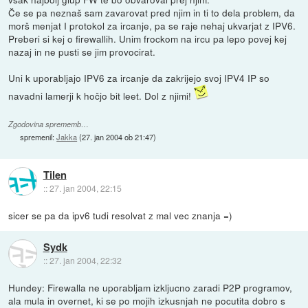
Če se pa neznaš sam zavarovat pred njim in ti to dela problem, da
morš menjat I protokol za ircanje, pa se raje nehaj ukvarjat z IPV6.
Preberi si kej o firewallih. Unim frockom na ircu pa lepo povej kej
nazaj in ne pusti se jim provocirat.
Uni k uporabljajo IPV6 za ircanje da zakrijejo svoj IPV4 IP so
navadni lamerji k hočjo bit leet. Dol z njimi!
Zgodovina sprememb…
spremenil:
Jakka
(
27. jan 2004 ob 21:47
)
Tilen
::
27. jan 2004, 22:15
sicer se pa da ipv6 tudi resolvat z mal vec znanja =)
Sydk
::
27. jan 2004, 22:32
Hundey: Firewalla ne uporabljam izkljucno zaradi P2P programov,
ala mula in overnet, ki se po mojih izkusnjah ne pocutita dobro s