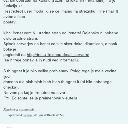
funkcija +r
(restricted) user moda, ki se ce imamo na strezniku i:line (mali I)
avtomaticno
postavi.
kihc: ircnet.com NI uradna stran od ircneta! Dejansko ni nobene
cisto uradne strani.
Spisek serverjev na ircnet.com je sicer dokaj dinamicen, ampak
bolje je
pogledati na
http://irc.tu-ilmenau.de/all_servers/
(se hitreje obnavlja in nudi vec informacij).
S tb.ngnet.it je bilo veliko problemov. Poleg tega je mela vecina
ljudi
domeno ala blah.blah.blah.blah.tb.ngnet.it (ni bilo nobenega
checka).
Ne vem pa kaj je trenutno na stvari.
FYI: Edisontel se je preimenoval v eutelia.
Zgodovina sprememb…
spremenil:
fiction
(
28. jan 2004 ob 20:59
)