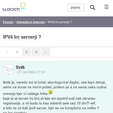
☰
Forum
»
Omrežja in internet
»
IPV6 Irc serverji ?
IPV6 Irc serverji ?
«
1
2
3
»
Sydk
::
27. jan 2004, 17:16
tkole je, naredu sm si tunel, skonfuguriral Asybo, vse lepo deluje,
samo na ircnet ne morm pridet, pridem ze a na sama neka cudna
omrezja kjer ni našega folka
baje je ql server irc.linz.at kjer sm izpolnil tudi nek obrazec
registracije, a mi bodo to kao odobrili sele cez 10 dni?! wtf.
a kdo ve za kak ipv6 server, kjer se ne komplicira na veliko ?
pa lep pozdrav