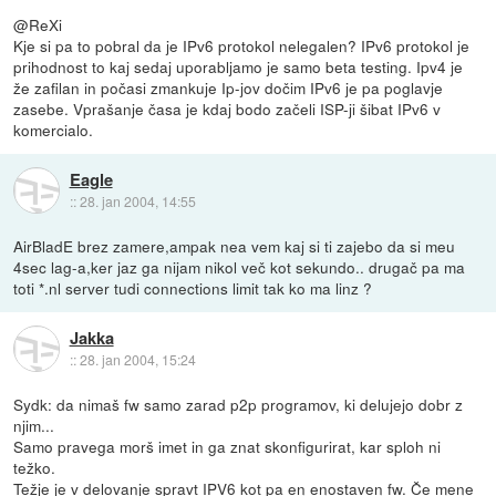
@ReXi
Kje si pa to pobral da je IPv6 protokol nelegalen? IPv6 protokol je
prihodnost to kaj sedaj uporabljamo je samo beta testing. Ipv4 je
že zafilan in počasi zmankuje Ip-jov dočim IPv6 je pa poglavje
zasebe. Vprašanje časa je kdaj bodo začeli ISP-ji šibat IPv6 v
komercialo.
Eagle
::
28. jan 2004, 14:55
AirBladE brez zamere,ampak nea vem kaj si ti zajebo da si meu
4sec lag-a,ker jaz ga nijam nikol več kot sekundo.. drugač pa ma
toti *.nl server tudi connections limit tak ko ma linz ?
Jakka
::
28. jan 2004, 15:24
Sydk: da nimaš fw samo zarad p2p programov, ki delujejo dobr z
njim...
Samo pravega morš imet in ga znat skonfigurirat, kar sploh ni
težko.
Težje je v delovanje spravt IPV6 kot pa en enostaven fw. Če mene