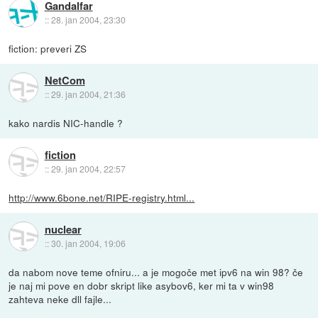
Gandalfar
::
28. jan 2004, 23:30
fiction: preveri ZS
NetCom
::
29. jan 2004, 21:36
kako nardis NIC-handle ?
fiction
::
29. jan 2004, 22:57
http://www.6bone.net/RIPE-registry.html...
nuclear
::
30. jan 2004, 19:06
da nabom nove teme ofniru... a je mogoče met ipv6 na win 98? če
je naj mi pove en dobr skript like asybov6, ker mi ta v win98
zahteva neke dll fajle...