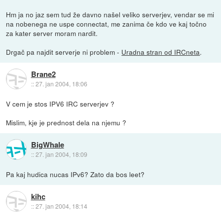
Hm ja no jaz sem tud že davno našel veliko serverjev, vendar se mi
na nobenega ne uspe connectat, me zanima če kdo ve kaj točno
za kater server moram nardit.
Drgač pa najdit serverje ni problem -
Uradna stran od IRCneta
.
Brane2
::
27. jan 2004, 18:06
V cem je stos IPV6 IRC serverjev ?
Mislim, kje je prednost dela na njemu ?
BigWhale
::
27. jan 2004, 18:09
Pa kaj hudica nucas IPv6? Zato da bos leet?
kihc
::
27. jan 2004, 18:14