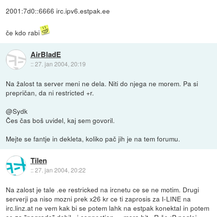
2001:7d0::6666 irc.ipv6.estpak.ee
če kdo rabi
AirBladE
::
27. jan 2004, 20:19
Na žalost ta server meni ne dela. Niti do njega ne morem. Pa si
prepričan, da ni restricted +r.
@Sydk
Čes čas boš uvidel, kaj sem govoril.
Mejte se fantje in dekleta, koliko pač jih je na tem forumu.
Tilen
::
27. jan 2004, 20:22
Na zalost je tale .ee restricked na ircnetu ce se ne motim. Drugi
serverji pa niso mozni prek x26 kr ce ti zaprosis za I-LINE na
irc.linz.at ne vem kak bi se potem lahk na estpak konektal in potem