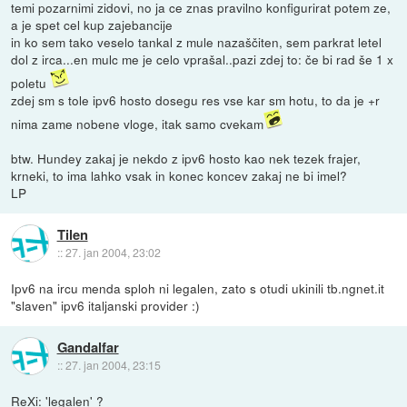
temi pozarnimi zidovi, no ja ce znas pravilno konfigurirat potem ze,
a je spet cel kup zajebancije
in ko sem tako veselo tankal z mule nazaščiten, sem parkrat letel
dol z irca...en mulc me je celo vprašal..pazi zdej to: če bi rad še 1 x
poletu
zdej sm s tole ipv6 hosto dosegu res vse kar sm hotu, to da je +r
nima zame nobene vloge, itak samo cvekam
btw. Hundey zakaj je nekdo z ipv6 hosto kao nek tezek frajer,
krneki, to ima lahko vsak in konec koncev zakaj ne bi imel?
LP
Tilen
::
27. jan 2004, 23:02
Ipv6 na ircu menda sploh ni legalen, zato s otudi ukinili tb.ngnet.it
"slaven" ipv6 italjanski provider :)
Gandalfar
::
27. jan 2004, 23:15
ReXi: 'legalen' ?