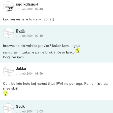
sgdjkdlsugi4
::
1. feb 2004, 02:46
kaki server te je to na win98 :) :)
Sydk
::
1. feb 2004, 07:49
brezvezne skrivalnice pravite? kakor komu ugaja...
sam pravim zakaj je pa ne bi skril, če jo lahko
long live ipv6
Jakka
::
1. feb 2004, 08:59
Če ti bo kdo hotu kej narest ti tut IPV6 ne pomaga. Pa ne mislt, da
si se skril.
Sydk
::
1. feb 2004, 15:03