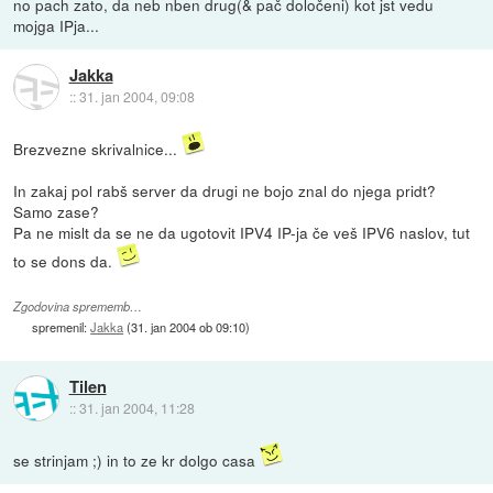
no pach zato, da neb nben drug(& pač določeni) kot jst vedu
mojga IPja...
Jakka
::
31. jan 2004, 09:08
Brezvezne skrivalnice...
In zakaj pol rabš server da drugi ne bojo znal do njega pridt?
Samo zase?
Pa ne mislt da se ne da ugotovit IPV4 IP-ja če veš IPV6 naslov, tut
to se dons da.
Zgodovina sprememb…
spremenil:
Jakka
(
31. jan 2004 ob 09:10
)
Tilen
::
31. jan 2004, 11:28
se strinjam ;) in to ze kr dolgo casa