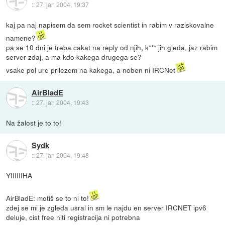
::
27. jan 2004, 19:37
kaj pa naj napisem da sem rocket scientist in rabim v raziskovalne
namene?
pa se 10 dni je treba cakat na reply od njih, k*** jih gleda, jaz rabim
server zdaj, a ma kdo kakega drugega se?
vsake pol ure prilezem na kakega, a noben ni IRCNet
AirBladE
::
27. jan 2004, 19:43
Na žalost je to to!
Sydk
::
27. jan 2004, 19:48
YIIIIIIHA
AirBladE: motiš se to ni to!
zdej se mi je zgleda usral in sm le najdu en server IRCNET ipv6
deluje, cist free niti registracija ni potrebna