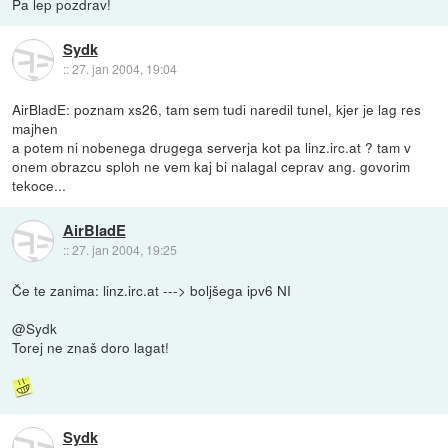
Pa lep pozdrav!
Sydk
::
27. jan 2004, 19:04
AirBladE: poznam xs26, tam sem tudi naredil tunel, kjer je lag res
majhen
a potem ni nobenega drugega serverja kot pa linz.irc.at ? tam v
onem obrazcu sploh ne vem kaj bi nalagal ceprav ang. govorim
tekoce...
AirBladE
::
27. jan 2004, 19:25
Če te zanima: linz.irc.at ---> boljšega ipv6 NI
@Sydk
Torej ne znaš doro lagat!
Sydk