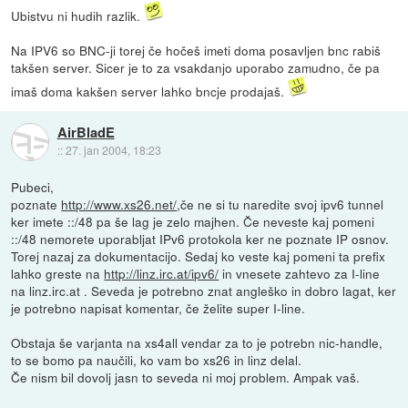
Ubistvu ni hudih razlik.
Na IPV6 so BNC-ji torej če hočeš imeti doma posavljen bnc rabiš
takšen server. Sicer je to za vsakdanjo uporabo zamudno, če pa
imaš doma kakšen server lahko bncje prodajaš.
AirBladE
::
27. jan 2004, 18:23
Pubeci,
poznate
http://www.xs26.net/
,če ne si tu naredite svoj ipv6 tunnel
ker imete ::/48 pa še lag je zelo majhen. Če neveste kaj pomeni
::/48 nemorete uporabljat IPv6 protokola ker ne poznate IP osnov.
Torej nazaj za dokumentacijo. Sedaj ko veste kaj pomeni ta prefix
lahko greste na
http://linz.irc.at/ipv6/
in vnesete zahtevo za I-line
na linz.irc.at . Seveda je potrebno znat angleško in dobro lagat, ker
je potrebno napisat komentar, če želite super I-line.
Obstaja še varjanta na xs4all vendar za to je potrebn nic-handle,
to se bomo pa naučili, ko vam bo xs26 in linz delal.
Če nism bil dovolj jasn to seveda ni moj problem. Ampak vaš.