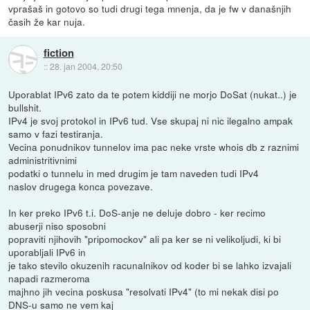
vprašaš in gotovo so tudi drugi tega mnenja, da je fw v današnjih
časih že kar nuja.
fiction
::
28. jan 2004, 20:50
Uporablat IPv6 zato da te potem kiddiji ne morjo DoSat (nukat..) je
bullshit.
IPv4 je svoj protokol in IPv6 tud. Vse skupaj ni nic ilegalno ampak
samo v fazi testiranja.
Vecina ponudnikov tunnelov ima pac neke vrste whois db z raznimi
administritivnimi
podatki o tunnelu in med drugim je tam naveden tudi IPv4
naslov drugega konca povezave.
In ker preko IPv6 t.i. DoS-anje ne deluje dobro - ker recimo
abuserji niso sposobni
popraviti njihovih "pripomockov" ali pa ker se ni velikoljudi, ki bi
uporabljali IPv6 in
je tako stevilo okuzenih racunalnikov od koder bi se lahko izvajali
napadi razmeroma
majhno jih vecina poskusa "resolvati IPv4" (to mi nekak disi po
DNS-u samo ne vem kaj