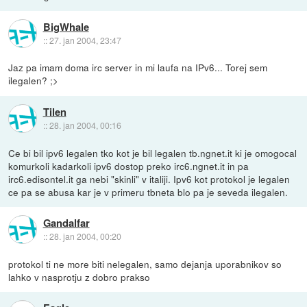
BigWhale
::
27. jan 2004, 23:47
Jaz pa imam doma irc server in mi laufa na IPv6... Torej sem
ilegalen? ;>
Tilen
::
28. jan 2004, 00:16
Ce bi bil ipv6 legalen tko kot je bil legalen tb.ngnet.it ki je omogocal
komurkoli kadarkoli ipv6 dostop preko irc6.ngnet.it in pa
irc6.edisontel.it ga nebi "skinli" v italiji. Ipv6 kot protokol je legalen
ce pa se abusa kar je v primeru tbneta blo pa je seveda ilegalen.
Gandalfar
::
28. jan 2004, 00:20
protokol ti ne more biti nelegalen, samo dejanja uporabnikov so
lahko v nasprotju z dobro prakso