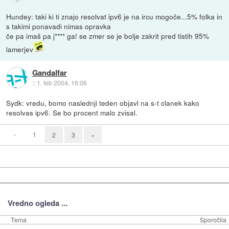
Hundey: taki ki ti znajo resolvat ipv6 je na ircu mogoče...5% folka in
s takimi ponavadi nimas opravka
če pa imaš pa j**** ga! se zmer se je bolje zakrit pred tistih 95%
lamerjev
Gandalfar
::
1. feb 2004, 16:06
Sydk: vredu, bomo naslednji teden objavl na s-t clanek kako
resolvas ipv6. Se bo procent malo zvisal.
«
1
2
3
»
Vredno ogleda ...
Tema
Sporočila