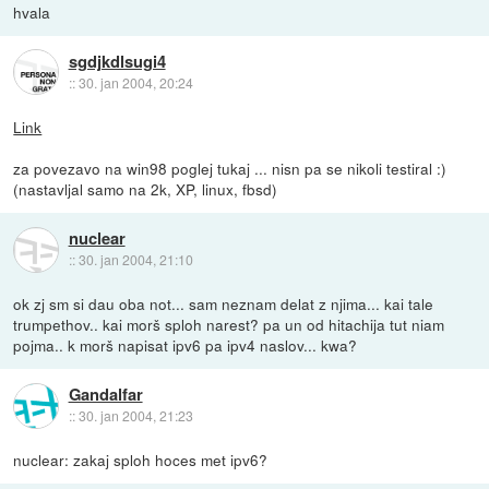
hvala
sgdjkdlsugi4
::
30. jan 2004, 20:24
Link
za povezavo na win98 poglej tukaj ... nisn pa se nikoli testiral :)
(nastavljal samo na 2k, XP, linux, fbsd)
nuclear
::
30. jan 2004, 21:10
ok zj sm si dau oba not... sam neznam delat z njima... kai tale
trumpethov.. kai morš sploh narest? pa un od hitachija tut niam
pojma.. k morš napisat ipv6 pa ipv4 naslov... kwa?
Gandalfar
::
30. jan 2004, 21:23
nuclear: zakaj sploh hoces met ipv6?