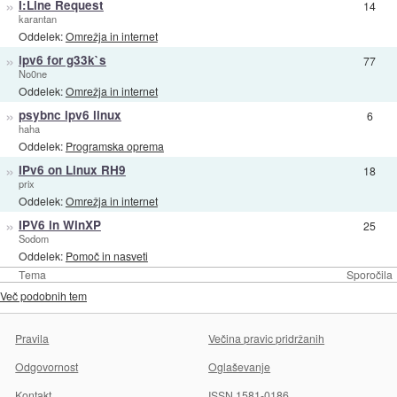
»
I:Line Request
14
karantan
Oddelek:
Omrežja in internet
»
ipv6 for g33k`s
77
No0ne
Oddelek:
Omrežja in internet
»
psybnc ipv6 linux
6
haha
Oddelek:
Programska oprema
»
IPv6 on Linux RH9
18
prix
Oddelek:
Omrežja in internet
»
IPV6 in WinXP
25
Sodom
Oddelek:
Pomoč in nasveti
Tema
Sporočila
Več podobnih tem
Pravila
Večina pravic pridržanih
Odgovornost
Oglaševanje
Kontakt
ISSN 1581-0186