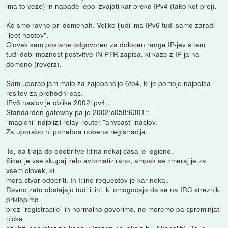
ima to veze) in napade lepo izvajati kar preko IPv4 (tako kot prej).
Ko smo ravno pri domenah. Veliko ljudi ima IPv6 tudi samo zaradi
"leet hostov".
Clovek sam postane odgovoren za dolocen range IP-jev s tem
tudi dobi moznost postvitve IN PTR zapisa, ki kaze z IP-ja na
domeno (reverz).
Sam uporabljam malo za zajebancijo 6to4, ki je pomoje najbolsa
resitev za prehodni cas.
IPv6 naslov je oblike 2002:ipv4..
Standarden gateway pa je 2002:c058:6301:: -
"magicni" najblizji relay-router "anycast" naslov.
Za uporabo ni potrebna nobena registracija.
To, da traja do odobritve I:lina nekaj casa je logicno.
Sicer je vse skupaj zelo avtomatizirano, ampak se zmeraj je za
vsem clovek, ki
mora stvar odobriti. In I:line requestov je kar nekaj.
Ravno zato obstajajo tudi i:lini, ki omogocajo da se na IRC streznik
priklopimo
brez "registracije" in normalno govorimo, ne moremo pa spreminjati
nicka
oz. biti operater na kanalu (razen na lokalnih - &kanalih). To je