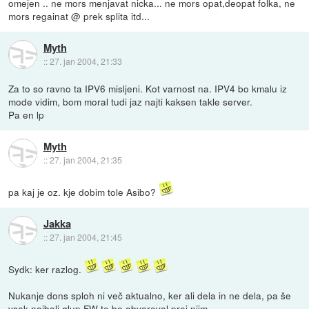
omejen .. ne mors menjavat nicka... ne mors opat,deopat folka, ne
mors regainat @ prek splita itd...
Myth
::
27. jan 2004, 21:33
Za to so ravno ta IPV6 misljeni. Kot varnost na. IPV4 bo kmalu iz
mode vidim, bom moral tudi jaz najti kaksen takle server.
Pa en lp
Myth
::
27. jan 2004, 21:35
pa kaj je oz. kje dobim tole Asibo?
Jakka
::
27. jan 2004, 21:45
Sydk: ker razlog.
Nukanje dons sploh ni več aktualno, ker ali dela in ne dela, pa še
vsak najbolj glup FW te bo obvaroval prej njim.