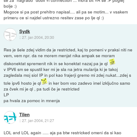
se za "nagrado" dobil +i connection ... mora bit +R še :P poglej
bolje :)
Mogoce si pa post prehitro napisal.... ali pa se motim... v vsakem
primeru ce si najdel ustrezno resitev zase po lje ql :)
Sydk
::
27. jan 2004, 20:30
Res je šele zdej vidim da je restricted, kaj to pomeni v praksi niti ne
vem, vem npr. da ne morem menjat nika ampak se moram
diskonektat spremenit nik in se konektat nazaj pa je ql
v IPV6 sm se spustil ker mi je sla na jetra mularija ki je takoj
zagledala moj siol IP in pol kao frajerji gremo mi zdej nukat...zdej s
tole ipv6 hosto je ql
in ker bom vso zadevo imel izključno samo
za čvek mi je ql , pa tudi če je restricted
LP
pa hvala za pomoc in mnenja
Tilen
::
27. jan 2004, 21:27
LOL and LOL again ..... aja pa btw restricked omeni da si kao