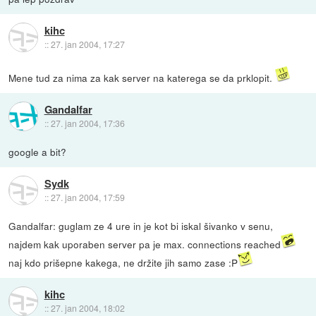
kihc
::
27. jan 2004, 17:27
Mene tud za nima za kak server na katerega se da prklopit.
Gandalfar
::
27. jan 2004, 17:36
google a bit?
Sydk
::
27. jan 2004, 17:59
Gandalfar: guglam ze 4 ure in je kot bi iskal šivanko v senu,
najdem kak uporaben server pa je max. connections reached
naj kdo prišepne kakega, ne držite jih samo zase :P
kihc
::
27. jan 2004, 18:02