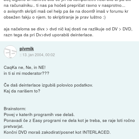
na računalniku.. ti nas pa hočeš prepričat ravno v nasprotno...
o avisynth skripti maš cel help pa še na doom9 imaš v forumu kr
obsežen fakju o njem. to skriptiranje je prav luštno :)
aja načeloma se divx > dvd nič kaj dosti ne razlikuje od DV > DVD,
razn tega da pri Dv>dvd uporabiš deinterlace.
pivmik
::
13. jan 2004, 00:02
CaqKa ne, Ne, in NE!
in ti si mi moderator???
Če daš deinterlace izgubiš polovico podatkov.
Kaj da narišem to?
Brainstorm:
Povej v katerih programih vse delaš.
Ponavadi če z Easy programi ne dela kot je treba, se raje loti ročno
pretvarjat.
Končni DVD moraš zakodirat/posnet kot INTERLACED.