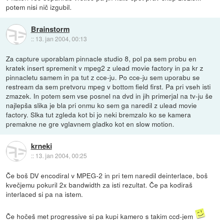
potem nisi nič izgubil.
Brainstorm
::
13. jan 2004, 00:13
Za capture uporablam pinnacle studio 8, pol pa sem probu en
kratek insert spremenit v mpeg2 z ulead movie factory in pa kr z
pinnacletu samem in pa tut z cce-ju. Po cce-ju sem uporabu se
restream da sem pretvoru mpeg v bottom field first. Pa pri vseh isti
zmazek. In potem sem vse posnel na dvd in jih primerjal na tv-ju še
najlepša slika je bla pri onmu ko sem ga naredil z ulead movie
factory. Slka tut zgleda kot bi jo neki bremzalo ko se kamera
premakne ne gre vglavnem gladko kot en slow motion.
krneki
::
13. jan 2004, 00:25
Če boš DV encodiral v MPEG-2 in pri tem naredil deinterlace, boš
kvečjemu pokuril 2x bandwidth za isti rezultat. Če pa kodiraš
interlaced si pa na istem.
Če hočeš met progressive si pa kupi kamero s takim ccd-jem