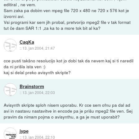
editiral , ne vem.
Sam zaka pa dobim ven mpeg file 720 x 480 ne 720 x 576 kot je
izvorni avi.
Vsi programi kar sem jih probal, pretvorijo mpeg2 file v tak format
tut če dam SAR 1:1 ,za ka to a more tok bit al ka?
CaqKa
::
13. jan 2004, 21:47
cce pusti takšno resolucijo kot jo dobi tak da nevem kaj si ti naredil
da ni prišla ista ven :)
kaj si delal preko avisynth skripte?
Brainstorm
::
13. jan 2004, 22:03
Avisynth skripte sploh nisem uporabu. Kr cce sem ofnu pa dal ad
avi in nastavu nastavitve in encode pa je prišu mpeg2 file ven. Sej
pravim da nimam pojma o avisynthu, a ga je must uporabit?
jype
::
13. jan 2004, 22:10