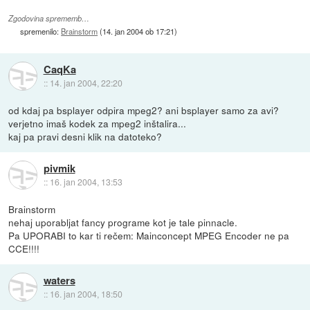
Zgodovina sprememb…
spremenilo:
Brainstorm
(
14. jan 2004 ob 17:21
)
CaqKa
::
14. jan 2004, 22:20
od kdaj pa bsplayer odpira mpeg2? ani bsplayer samo za avi?
verjetno imaš kodek za mpeg2 inštalira...
kaj pa pravi desni klik na datoteko?
pivmik
::
16. jan 2004, 13:53
Brainstorm
nehaj uporabljat fancy programe kot je tale pinnacle.
Pa UPORABI to kar ti rečem: Mainconcept MPEG Encoder ne pa
CCE!!!!
waters
::
16. jan 2004, 18:50