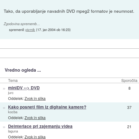
Tako, da uporabljanje navadnih DVD mpeg2 formatov je neumnost.
Zgodovina sprememb…
spremenil:
pivmik
(
17. jan 2004 ob 16:23
)
Vredno ogleda ...
Tema
Sporočila
»
miniDV --> DVD
8
jurc
Oddelek:
Zvok in slika
»
Kako posneti film iz digitalne kamere?
37
kocba
Oddelek:
Zvok in slika
»
Deinterlace pri zajemanju videa
21
laguna
Oddelek:
Zvok in slika