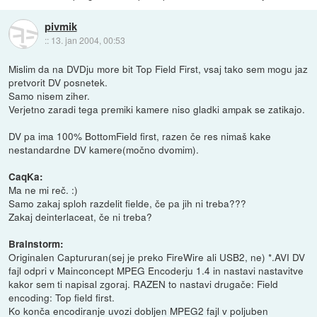
pivmik
::
13. jan 2004, 00:53
Mislim da na DVDju more bit Top Field First, vsaj tako sem mogu jaz
pretvorit DV posnetek.
Samo nisem ziher.
Verjetno zaradi tega premiki kamere niso gladki ampak se zatikajo.
DV pa ima 100% BottomField first, razen če res nimaš kake
nestandardne DV kamere(močno dvomim).
CaqKa:
Ma ne mi reč. :)
Samo zakaj sploh razdelit fielde, če pa jih ni treba???
Zakaj deinterlaceat, če ni treba?
Brainstorm:
Originalen Captururan(sej je preko FireWire ali USB2, ne) *.AVI DV
fajl odpri v Mainconcept MPEG Encoderju 1.4 in nastavi nastavitve
kakor sem ti napisal zgoraj. RAZEN to nastavi drugače: Field
encoding: Top field first.
Ko konča encodiranje uvozi dobljen MPEG2 fajl v poljuben