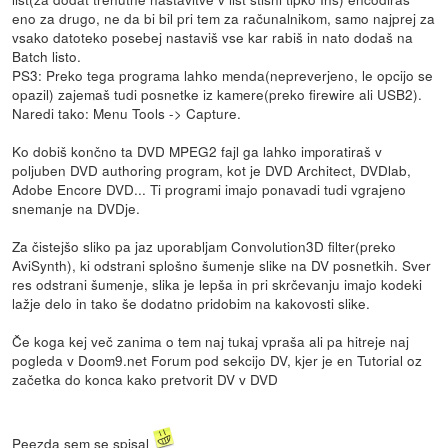
eno za drugo, ne da bi bil pri tem za računalnikom, samo najprej za
vsako datoteko posebej nastaviš vse kar rabiš in nato dodaš na
Batch listo.
PS3: Preko tega programa lahko menda(nepreverjeno, le opcijo se
opazil) zajemaš tudi posnetke iz kamere(preko firewire ali USB2).
Naredi tako: Menu Tools -> Capture.
Ko dobiš končno ta DVD MPEG2 fajl ga lahko imporatiraš v
poljuben DVD authoring program, kot je DVD Architect, DVDlab,
Adobe Encore DVD... Ti programi imajo ponavadi tudi vgrajeno
snemanje na DVDje.
Za čistejšo sliko pa jaz uporabljam Convolution3D filter(preko
AviSynth), ki odstrani splošno šumenje slike na DV posnetkih. Sver
res odstrani šumenje, slika je lepša in pri skrčevanju imajo kodeki
lažje delo in tako še dodatno pridobim na kakovosti slike.
Če koga kej več zanima o tem naj tukaj vpraša ali pa hitreje naj
pogleda v Doom9.net Forum pod sekcijo DV, kjer je en Tutorial oz
začetka do konca kako pretvorit DV v DVD
Peezda sem se spisal