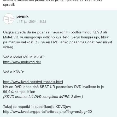
spravil.
pivmik
::
17. jan 2004, 16:22
Caqka zgleda da ne poznaš (neuradnih) podformatov KDVD ali
MoleDVD, ki omogočajo odlično kvaliteto, večjo kompresijo, hkrati
pa manjšo velikost (t.j. na en DVD lahko posanmeš dosti več minut
videa).
Več o MoleDVD in MVCD:
http://www.molevcd.de/
Več o KDVD:
http://www.kvcd.net/dvd-models.html
NA en DVD lahko daš ŠEST UR posnetkov DVD kvalitete in je
99,9% kompatibilen
(KDVD creates full DVD compliant MPEG-2 files.)
Tukaj so napotki in specifikacije KDVDjev:
http://www.kvcd.org/portal/articles.php?lng=en&pg=20