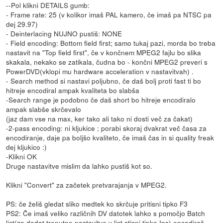
--Pol klikni DETAILS gumb:
- Frame rate: 25 (v kolikor imaš PAL kamero, če imaš pa NTSC pa
dej 29.97)
- Deinterlacing NUJNO pustiš: NONE
- Field encoding: Bottom field first; samo tukaj pazi, morda bo treba
nastavit na "Top field first", če v končnem MPEG2 fajlu bo slika
skakala, nekako se zatikala, čudna bo - končni MPEG2 preveri s
PowerDVD(vklopi mu hardware acceleration v nastavitvah) .
- Search method si nastavi poljubno, če daš bolj proti fast ti bo
hitreje encodiral ampak kvaliteta bo slabša
-Search range je podobno če daš short bo hitreje encodiralo
ampak slabše skrčevalo
(jaz dam vse na max, ker tako ali tako ni dosti več za čakat)
-2-pass encoding: ni kljukice ; porabi skoraj dvakrat več časa za
encodiranje, daje pa boljšo kvaliteto, če imaš čas in si quality freak
dej kljukico :)
-Klikni OK
Druge nastavitve mislim da lahko pustiš kot so.
Klikni "Convert" za začetek pretvarajanja v MPEG2.
PS: če želiš gledat sliko medtek ko skrčuje pritisni tipko F3
PS2: Če imaš veliko različnih DV datotek lahko s pomočjo Batch
list(za dodat trenutne nastavitve v list stisni tipko Ins) encodiraš