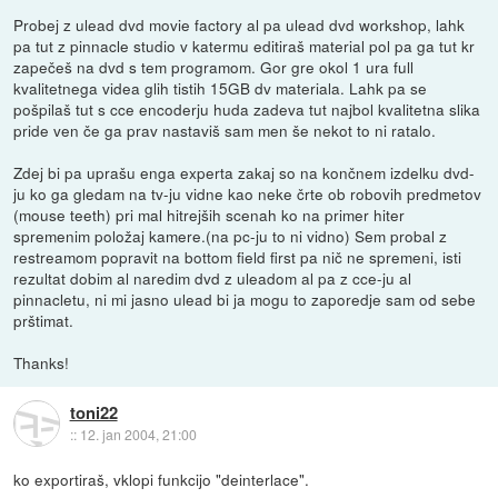
Probej z ulead dvd movie factory al pa ulead dvd workshop, lahk
pa tut z pinnacle studio v katermu editiraš material pol pa ga tut kr
zapečeš na dvd s tem programom. Gor gre okol 1 ura full
kvalitetnega videa glih tistih 15GB dv materiala. Lahk pa se
pošpilaš tut s cce encoderju huda zadeva tut najbol kvalitetna slika
pride ven če ga prav nastaviš sam men še nekot to ni ratalo.
Zdej bi pa uprašu enga experta zakaj so na končnem izdelku dvd-
ju ko ga gledam na tv-ju vidne kao neke črte ob robovih predmetov
(mouse teeth) pri mal hitrejših scenah ko na primer hiter
spremenim položaj kamere.(na pc-ju to ni vidno) Sem probal z
restreamom popravit na bottom field first pa nič ne spremeni, isti
rezultat dobim al naredim dvd z uleadom al pa z cce-ju al
pinnacletu, ni mi jasno ulead bi ja mogu to zaporedje sam od sebe
prštimat.
Thanks!
toni22
::
12. jan 2004, 21:00
ko exportiraš, vklopi funkcijo "deinterlace".