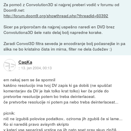
Za pomoč z Convolution3D si najprej preberi vodič v forumu od
Doom9.net:
http://forum.doom9.org/showthread.php?threadid=60392
Sicer pa priporočam da najprej uspešno naredi en DVD brez
Convolutiona3D šele nato delaj bolj napredne korake.
Zaradi Convol3D filtra seveda je encodiranje bolj počasnejše in pa
slika ne bo kristalno čista im mirna, filter ne dela čudežev :)
CaqKa
::
13. jan 2004, 00:13
em nekaj sem se še spomnil
kakšno resolucijo ima tvoj DV zapis ki ga dobiš (ne spuščat
komentarjev da DV je itak tolko krat tolko) ker če pride do
pretvorbe resolucije potem bo treba deinterlaceat.
če pretvorbe resolucije ni potem pa nebo treba deinterlaceat...
picnik:
nič ne izgubiš polovice podatkov.. oziroma jih zgubiš če si lame...
Ko si narediš pravo avisynth skripto
v kateri vse separiraš vrstice pa jih nato spet prav skup zložiš...