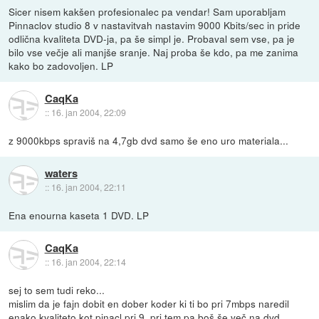
Sicer nisem kakšen profesionalec pa vendar! Sam uporabljam
Pinnaclov studio 8 v nastavitvah nastavim 9000 Kbits/sec in pride
odlična kvaliteta DVD-ja, pa še simpl je. Probaval sem vse, pa je
bilo vse večje ali manjše sranje. Naj proba še kdo, pa me zanima
kako bo zadovoljen. LP
CaqKa
::
16. jan 2004, 22:09
z 9000kbps spraviš na 4,7gb dvd samo še eno uro materiala...
waters
::
16. jan 2004, 22:11
Ena enourna kaseta 1 DVD. LP
CaqKa
::
16. jan 2004, 22:14
sej to sem tudi reko...
mislim da je fajn dobit en dober koder ki ti bo pri 7mbps naredil
enako kvaliteto kot pinacl pri 9, pri tem pa boš še več na dvd