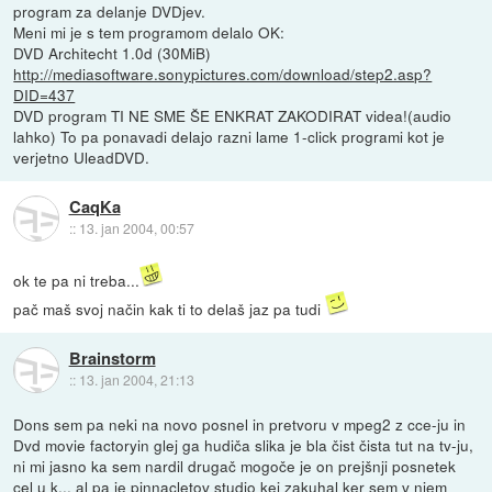
program za delanje DVDjev.
Meni mi je s tem programom delalo OK:
DVD Architecht 1.0d (30MiB)
http://mediasoftware.sonypictures.com/download/step2.asp?
DID=437
DVD program TI NE SME ŠE ENKRAT ZAKODIRAT videa!(audio
lahko) To pa ponavadi delajo razni lame 1-click programi kot je
verjetno UleadDVD.
CaqKa
::
13. jan 2004, 00:57
ok te pa ni treba...
pač maš svoj način kak ti to delaš jaz pa tudi
Brainstorm
::
13. jan 2004, 21:13
Dons sem pa neki na novo posnel in pretvoru v mpeg2 z cce-ju in
Dvd movie factoryin glej ga hudiča slika je bla čist čista tut na tv-ju,
ni mi jasno ka sem nardil drugač mogoče je on prejšnji posnetek
cel u k... al pa je pinnacletov studio kej zakuhal ker sem v njem