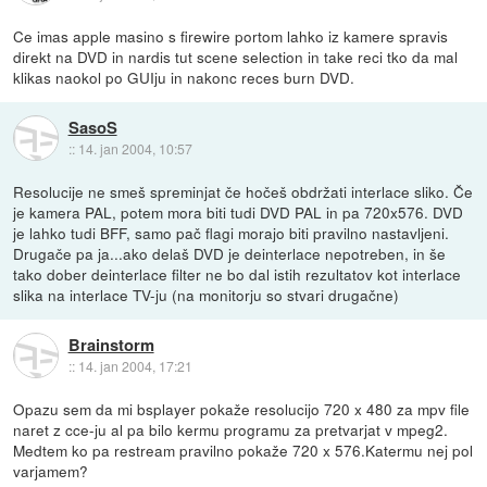
Ce imas apple masino s firewire portom lahko iz kamere spravis
direkt na DVD in nardis tut scene selection in take reci tko da mal
klikas naokol po GUIju in nakonc reces burn DVD.
SasoS
::
14. jan 2004, 10:57
Resolucije ne smeš spreminjat če hočeš obdržati interlace sliko. Če
je kamera PAL, potem mora biti tudi DVD PAL in pa 720x576. DVD
je lahko tudi BFF, samo pač flagi morajo biti pravilno nastavljeni.
Drugače pa ja...ako delaš DVD je deinterlace nepotreben, in še
tako dober deinterlace filter ne bo dal istih rezultatov kot interlace
slika na interlace TV-ju (na monitorju so stvari drugačne)
Brainstorm
::
14. jan 2004, 17:21
Opazu sem da mi bsplayer pokaže resolucijo 720 x 480 za mpv file
naret z cce-ju al pa bilo kermu programu za pretvarjat v mpeg2.
Medtem ko pa restream pravilno pokaže 720 x 576.Katermu nej pol
varjamem?