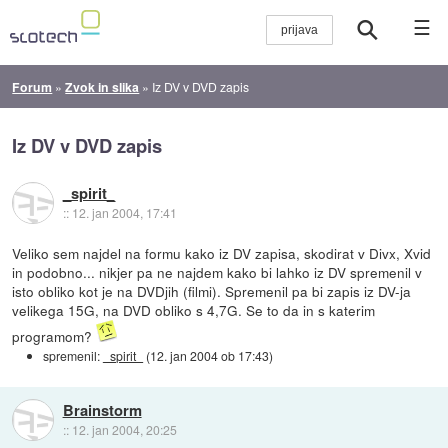
☰
Forum
»
Zvok in slika
»
Iz DV v DVD zapis
Iz DV v DVD zapis
_spirit_
::
12. jan 2004, 17:41
Veliko sem najdel na formu kako iz DV zapisa, skodirat v Divx, Xvid
in podobno... nikjer pa ne najdem kako bi lahko iz DV spremenil v
isto obliko kot je na DVDjih (filmi). Spremenil pa bi zapis iz DV-ja
velikega 15G, na DVD obliko s 4,7G. Se to da in s katerim
programom?
spremenil:
_spirit_
(
12. jan 2004 ob 17:43
)
Brainstorm
::
12. jan 2004, 20:25