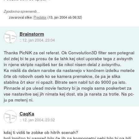
Zgodovina sprememb…
zavaroval slike:
Predator
(
13. jan 2004 ob 06:32
)
Brainstorm
::
12. jan 2004, 23:04
Thanks PicNiK za cel referat. Ok Convolution3D filter sem potegnal
dol zdej bi te pa prosu če še lahk kej okol uporabe tega z avisynth
in njene skripte napišeš ker še nikol nisem delal z avisynthu.
Ka misliš da delam narobe da nastanejo v končnem izdelku moteče
črte ob robovih oseb ko se kamera premakne, če pa je slika
stabilna črt skor ni opazit. Bitrate sem nabil tut do 9000 pa isto.
Pinnacle al pa ulead movie factory bi ja mogla sama poskerbet za
vse nastavitve sej jih nimata kej dost, sta ja nareta za trotle. Na pc-
ju pa motenj ni.
CaqKa
::
12. jan 2004, 23:32
kdaj ti vidiš te zobke ob hitrih scenah?
bolj logično bi namreč bilo če jih na komponetni nebi bilo bi pa bili