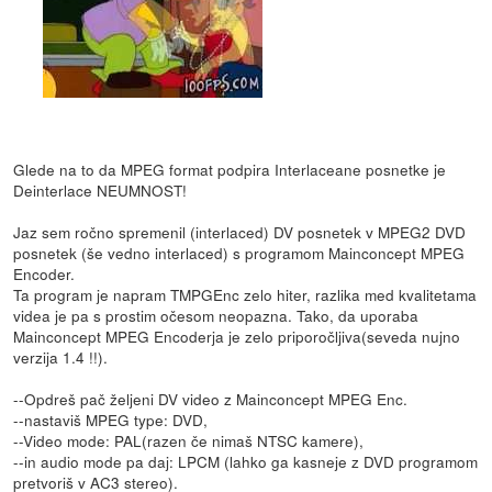
Glede na to da MPEG format podpira Interlaceane posnetke je
Deinterlace NEUMNOST!
Jaz sem ročno spremenil (interlaced) DV posnetek v MPEG2 DVD
posnetek (še vedno interlaced) s programom Mainconcept MPEG
Encoder.
Ta program je napram TMPGEnc zelo hiter, razlika med kvalitetama
videa je pa s prostim očesom neopazna. Tako, da uporaba
Mainconcept MPEG Encoderja je zelo priporočljiva(seveda nujno
verzija 1.4 !!).
--Opdreš pač željeni DV video z Mainconcept MPEG Enc.
--nastaviš MPEG type: DVD,
--Video mode: PAL(razen če nimaš NTSC kamere),
--in audio mode pa daj: LPCM (lahko ga kasneje z DVD programom
pretvoriš v AC3 stereo).