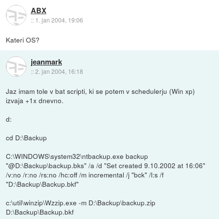
ABX
::
1. jan 2004, 19:06
Kateri OS?
jeanmark
::
2. jan 2004, 16:18
Jaz imam tole v bat scripti, ki se potem v schedulerju (Win xp)
izvaja +1x dnevno.
d:
cd D:\Backup
C:\WINDOWS\system32\ntbackup.exe backup
"@D:\Backup\backup.bks" /a /d "Set created 9.10.2002 at 16:06"
/v:no /r:no /rs:no /hc:off /m incremental /j "bck" /l:s /f
"D:\Backup\Backup.bkf"
c:\util\winzip\Wzzip.exe -m D:\Backup\backup.zip
D:\Backup\Backup.bkf