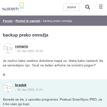
☰
Forum
»
Pomoč in nasveti
»
backup preko omrežja
backup preko omrežja
romario
::
26. dec 2003, 20:59
Je možno kako vsebino določene mape oz. diska kako nastavit, da
se samodejno npr. 1krat na teden arhivira na omrežni pogon?
lp
bradek
::
26. dec 2003, 21:01
Seveda se da, z uporabo programov. Poskusi SmartSync PRO, ce
ti bo vsec ga kupi.