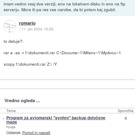
imam vedno vsaj dve verziji, eno na lokalnem disku in eno na ftp
serverju. Mora iti pa res vse narobe, da bi potem kaj zgubil.
romario
::
11. jan 2004, 16:28
to deluje?:
rar a -as -r f:\dokumenti.rar C:\Docume~1\Milanv~1\Mydocu~1
xcopy f:\dokumenti.rar Z:\ /Y
Vredno ogleda ...
Tema
Sporočila
»
Program za avtomatski "synhro" backup določene
6
mape
hyuga
Oddelek:
Pomoč in nasveti