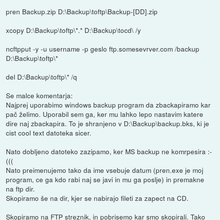
pren Backup.zip D:\Backup\toftp\Backup-[DD].zip
xcopy D:\Backup\toftp\*.* D:\Backup\tocd\ /y
ncftpput -y -u username -p geslo ftp.somesevrver.com /backup
D:\Backup\toftp\*
del D:\Backup\toftp\* /q
Se malce komentarja:
Najprej uporabimo windows backup program da zbackapiramo kar
pač želimo. Uporabil sem ga, ker mu lahko lepo nastavim katere
dire naj zbackapira. To je shranjeno v D:\Backup\backup.bks, ki je
cist cool text datoteka sicer.
Nato dobljeno datoteko zazipamo, ker MS backup ne komrpesira :-
(((
Nato preimenujemo tako da ime vsebuje datum (pren.exe je moj
program, ce ga kdo rabi naj se javi in mu ga poslje) in premakne
na ftp dir.
Skopiramo še na dir, kjer se nabirajo fileti za zapect na CD.
Skopiramo na FTP streznik, in pobrisemo kar smo skopirali. Tako