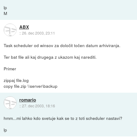
lp
M
ABX
::
26. dec 2003, 23:11
Task scheduler od winsov za določit točen datum arhiviranja.
Ter bat file ali kaj drugega z ukazom kaj narediti.
Primer
zippaj file.log
copy file.zip \\server\backup
romario
::
27. dec 2003, 18:16
hmm...mi lahko kdo svetuje kak se to z toti scheduler nastavi?
lp