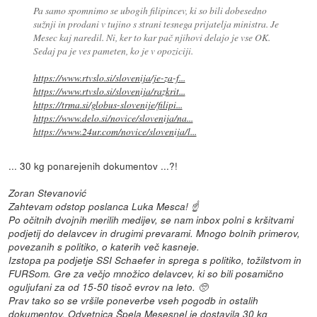
Pa samo spomnimo se ubogih filipincev, ki so bili dobesedno
sužnji in prodani v tujino s strani tesnega prijatelja ministra. Je
Mesec kaj naredil. Ni, ker to kar pač njihovi delajo je vse OK.
Sedaj pa je ves pameten, ko je v opoziciji.
https://www.rtvslo.si/slovenija/je-za-f...
https://www.rtvslo.si/slovenija/razkrit...
https://trma.si/globus-slovenije/filipi...
https://www.delo.si/novice/slovenija/na...
https://www.24ur.com/novice/slovenija/l...
... 30 kg ponarejenih dokumentov ...?!
Zoran Stevanović
Zahtevam odstop poslanca Luka Mesca! ☝️
Po očitnih dvojnih merilih medijev, se nam inbox polni s kršitvami
podjetij do delavcev in drugimi prevarami. Mnogo bolnih primerov,
povezanih s politiko, o katerih več kasneje.
Izstopa pa podjetje SSI Schaefer in sprega s politiko, tožilstvom in
FURSom. Gre za večjo množico delavcev, ki so bili posamično
oguljufani za od 15-50 tisoč evrov na leto. 🥺
Prav tako so se vršile poneverbe vseh pogodb in ostalih
dokumentov. Odvetnica Špela Mesesnel je dostavila 30 kg