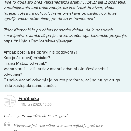
"vse to dogajalo brez kakršnegakoli sramu". Kot izhaja iz posnetka,
v nadaljevanju tudi pripoveduje, da ima (zdaj že bivša) vlada
"precej vpliva na policijo", hišne preiskave pri Jankoviću, ki se
zgodijo vsake toliko časa, pa da so le "predstava".
Zidar Klemenič je po objavi posnetka dejala, da je posnetek
zmanipuliran, Janković pa jo zaradi izrečenega kazensko preganja.
https://n1info.si/novice/slovenija/agen...
Ampak policija ne opravi niti pogovora?!
Kdo je že (novi) minister?
Franci Matoz, odvetnik?
Vrana vrani ... ali Janšev osebni odvetnik Janševi osebni
odvetnici?
Oznaka osebni odvetnik je pa res pretirana, saj ne en ne druga
nista zastopala samo Janše.
FireSnake
::
19. jun 2026, 13:00
Telbanc
je
19. jun 2026 ob 12:10
izjavil
:
V bistvu se je levica edina zavzela za najbolj ogrožene v
Sloveniji.