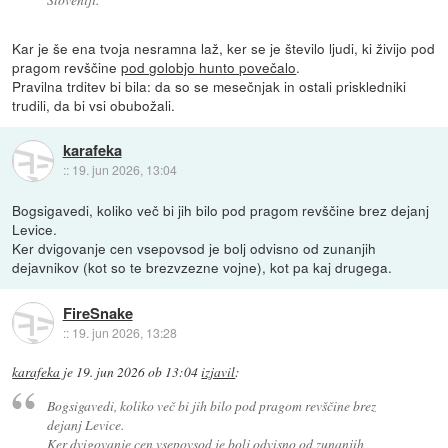
Kar je še ena tvoja nesramna laž, ker se je število ljudi, ki živijo pod
pragom revščine
pod golobjo hunto povečalo
.
Pravilna trditev bi bila: da so se mesečnjak in ostali priskledniki
trudili, da bi vsi obubožali.
karafeka
::
19. jun 2026, 13:04
Bogsigavedi, koliko več bi jih bilo pod pragom revščine brez dejanj
Levice.
Ker dvigovanje cen vsepovsod je bolj odvisno od zunanjih
dejavnikov (kot so te brezvzezne vojne), kot pa kaj drugega.
FireSnake
::
19. jun 2026, 13:28
karafeka
je
19. jun 2026 ob 13:04
izjavil
:
Bogsigavedi, koliko več bi jih bilo pod pragom revščine brez
dejanj Levice.
Ker dvigovanje cen vsepovsod je bolj odvisno od zunanjih