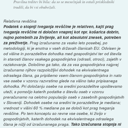
Pravilna trditev bi bila: da so se mesečnjak in ostali priskledniki
trudili, da bi vsi obubožali.
Relativna revščina
Podatek o stopnji tveganja revščine je relativen, kajti prag
tveganja revščine ni določen vnaprej kot npr. košarica dobrin,
nujno potrebnih za življenje, ali kot absolutni znesek, potreben
za preživetje.
Prag izračunamo za vsako leto posebej, po
metodologiji, ki je enotna v vseh državah članicah EU. Odvisen je
od višine in porazdelitve dohodka med gospodinjstvi ter od števila
in starosti članov vsakega gospodinjstva (odrasli, otroci), zajetih v
raziskovanje. Določimo ga tako, da za vsa gospodinjstva najprej
izračunamo njihov razpoložljivi dohodek na ekvivalentnega
odraslega člana, ga pripišemo vsem članom gospodinjstva in nato
vse osebe v vzorcu razvrstimo glede na višino tako pripisanega
dohodka. Pri določanju osebe na sredini porazdelitve upoštevamo
uteži, s pomočjo katerih podatke o številu oseb v vzorcu
preračunamo na celotno populacijo oseb v zasebnih gospodinjstvih
v Sloveniji. Dohodek osebe na sredini te porazdelitve je mediana;
vrednost v višini 60 % mediane pa se določi kot prag tveganja
revščine. Po tem konceptu so revne vse osebe, ki živijo v
gospodinjstvih, katerih dohodek na ekvivalentnega odraslega
člana je nižji od izračunanega praga.
Tako izračunana stopnja ni