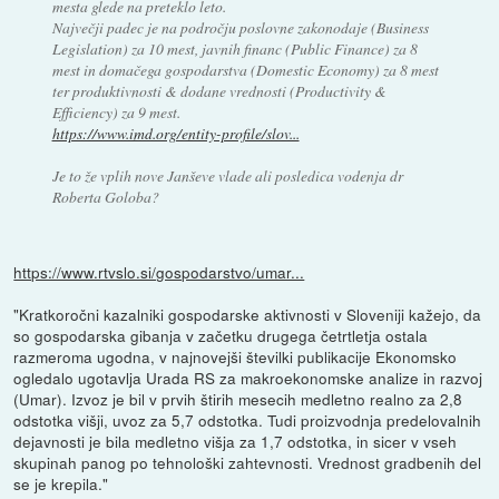
mesta glede na preteklo leto.
Največji padec je na področju poslovne zakonodaje (Business
Legislation) za 10 mest, javnih financ (Public Finance) za 8
mest in domačega gospodarstva (Domestic Economy) za 8 mest
ter produktivnosti & dodane vrednosti (Productivity &
Efficiency) za 9 mest.
https://www.imd.org/entity-profile/slov...
Je to že vplih nove Janševe vlade ali posledica vodenja dr
Roberta Goloba?
https://www.rtvslo.si/gospodarstvo/umar...
"Kratkoročni kazalniki gospodarske aktivnosti v Sloveniji kažejo, da
so gospodarska gibanja v začetku drugega četrtletja ostala
razmeroma ugodna, v najnovejši številki publikacije Ekonomsko
ogledalo ugotavlja Urada RS za makroekonomske analize in razvoj
(Umar). Izvoz je bil v prvih štirih mesecih medletno realno za 2,8
odstotka višji, uvoz za 5,7 odstotka. Tudi proizvodnja predelovalnih
dejavnosti je bila medletno višja za 1,7 odstotka, in sicer v vseh
skupinah panog po tehnološki zahtevnosti. Vrednost gradbenih del
se je krepila."