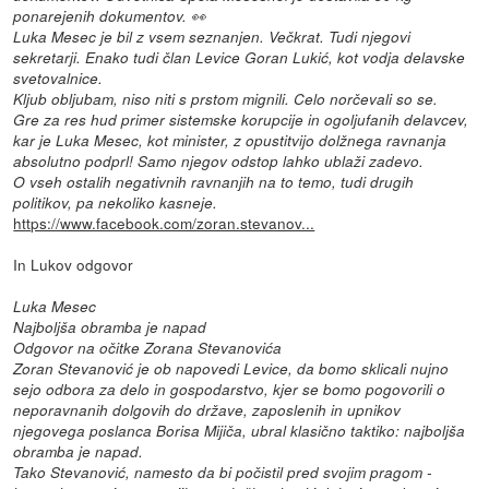
ponarejenih dokumentov. 👀
Luka Mesec je bil z vsem seznanjen. Večkrat. Tudi njegovi
sekretarji. Enako tudi član Levice Goran Lukić, kot vodja delavske
svetovalnice.
Kljub obljubam, niso niti s prstom mignili. Celo norčevali so se.
Gre za res hud primer sistemske korupcije in ogoljufanih delavcev,
kar je Luka Mesec, kot minister, z opustitvijo dolžnega ravnanja
absolutno podprl! Samo njegov odstop lahko ublaži zadevo.
O vseh ostalih negativnih ravnanjih na to temo, tudi drugih
politikov, pa nekoliko kasneje.
https://www.facebook.com/zoran.stevanov...
In Lukov odgovor
Luka Mesec
Najboljša obramba je napad
Odgovor na očitke Zorana Stevanovića
Zoran Stevanović je ob napovedi Levice, da bomo sklicali nujno
sejo odbora za delo in gospodarstvo, kjer se bomo pogovorili o
neporavnanih dolgovih do države, zaposlenih in upnikov
njegovega poslanca Borisa Mijiča, ubral klasično taktiko: najboljša
obramba je napad.
Tako Stevanović, namesto da bi počistil pred svojim pragom -