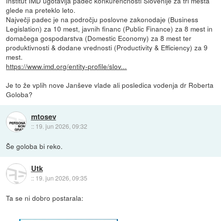
Inštitut IMD ugotavlja padec konkurenčnosti Slovenije za tri mesta
glede na preteklo leto.
Največji padec je na področju poslovne zakonodaje (Business
Legislation) za 10 mest, javnih financ (Public Finance) za 8 mest in
domačega gospodarstva (Domestic Economy) za 8 mest ter
produktivnosti & dodane vrednosti (Productivity & Efficiency) za 9
mest.
https://www.imd.org/entity-profile/slov...
Je to že vplih nove Janševe vlade ali posledica vodenja dr Roberta
Goloba?
mtosev
::
19. jun 2026, 09:32
Še goloba bi reko.
Utk
::
19. jun 2026, 09:35
Ta se ni dobro postarala: