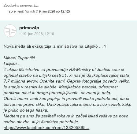
Zgodovina sprememb…
spremenil:
Vanich
(
19. jun 2026 ob 12:12
)
primoz4p
::
19. jun 2026, 12:10
Nova metla ali ekskurzija iz ministrstva na Litijsko ... ?
Mihael Zupančič
Litijska...
Z ekipo Ministrstvo za pravosodje RS/Ministry of Justice sem si
ogledal stavbo na Litijski cesti 51, ki nas je davkoplačevalce stala
7,7 milijona evrov. Ocenite sami. Čeprav fotografije povedo veliko,
je stanje v resnici še slabše. Manjkajoča parcela, odsotnost
parkirnih mest in druge pomanjkljivosti - seznam je dolg.
Obrnili bomo vsak kos papirja in preverili vsako podrobnost, da si
ustvarimo pravo sliko. Davkoplačevalci imamo pravico vedeti, kako
je prišlo do tega fiaska.
Medtem pa smo že zavihali rokave in začeli iskati rešitve za novo
sodno stavbo, ki jo #sodstvo potrebuje.
https://www.facebook.com/reel/133205895...