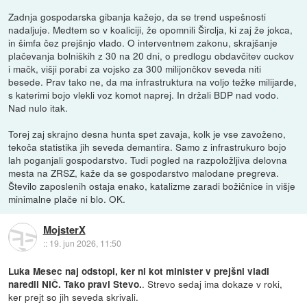
Zadnja gospodarska gibanja kažejo, da se trend uspešnosti
nadaljuje. Medtem so v koaliciji, že opomnili Širclja, ki zaj že jokca,
in šimfa čez prejšnjo vlado. O interventnem zakonu, skrajšanje
plačevanja bolniških z 30 na 20 dni, o predlogu obdavčitev cuckov
i mačk, višji porabi za vojsko za 300 milijončkov seveda niti
besede. Prav tako ne, da ma infrastruktura na voljo težke milijarde,
s katerimi bojo vlekli voz komot naprej. In držali BDP nad vodo.
Nad nulo itak.
Torej zaj skrajno desna hunta spet zavaja, kolk je vse zavoženo,
tekoča statistika jih seveda demantira. Samo z infrastrukuro bojo
lah poganjali gospodarstvo. Tudi pogled na razpoložljiva delovna
mesta na ZRSZ, kaže da se gospodarstvo malodane pregreva.
Število zaposlenih ostaja enako, katalizme zaradi božičnice in višje
minimalne plače ni blo. OK.
MojsterX
::
19. jun 2026, 11:50
Luka Mesec naj odstopi, ker ni kot minister v prejšni vladi
. Strevo sedaj ima dokaze v roki,
naredil NIČ. Tako pravi Stevo.
ker prejt so jih seveda skrivali.