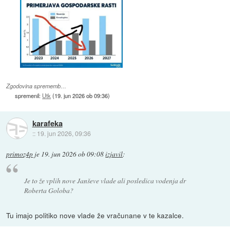
Zgodovina sprememb…
spremenil:
Utk
(
19. jun 2026 ob 09:36
)
karafeka
::
19. jun 2026, 09:36
primoz4p
je
19. jun 2026 ob 09:08
izjavil
:
Je to že vplih nove Janševe vlade ali posledica vodenja dr
Roberta Goloba?
Tu imajo politiko nove vlade že vračunane v te kazalce.