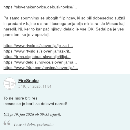
https://slovenskenovice.delo.si/novice/...
Pa samo spomnimo se ubogih filipincev, ki so bili dobesedno sužnji
in prodani v tujino s strani tesnega prijatelja ministra. Je Mesec kaj
naredil. Ni, ker to kar pač njihovi delajo je vse OK. Sedaj pa je ves
pameten, ko je v opoziciji.
https://www.rtvslo.si/slovenija/je-za-f...
https://www.rtvslo.si/slovenija/razkrit...
https://trma.si/globus-slovenije/filipi...
https://www.delo.si/novice/slovenija/na...
https://www.24ur.com/novice/slovenija/l...
FireSnake
::
19. jun 2026, 11:54
To ne more biti res!
mesec se je boril za delovni narod!
Utk
je
19. jun 2026 ob 09:35
izjavil
:
Ta se ni dobro postarala: