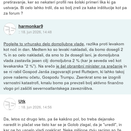
pretiravanje, ker so nekateri profili res šolski primeri lika ki ga
ustvarja. Bi celo lahko trdil, da so bolj zreli za kake inštitucije kot pa
za forum ?
harmonkar9
::
18. jun 2026, 14:48
Poglejte to vrhunsko delo domoljubne vlade
, razlika proti levakom
kot noč in dan. Medtem ko so levaki nakladali, da bomo dosegli 2
% in so celo nakladali, da smo to že dosegli lani, je domoljubna
vlada zastavila jasen cilj: domoljubna 2 % (kar je seveda več kot
levakarska "2 %"). Na srečo
je šel obrambni minister na srečanje
in
se ni rabil Gospod Janša zagovarajti pred Ruttejem, ki lahko takoj
pove našemu očetu, Gospodu Trumpu. Zaenkrat smo se izognili
varnostni katastrofi, kmalu bomo pa prevzeli bolj aktivno finančno
vlogo pri zaščiti severnoatlantskega zavezništva.
Utk
::
18. jun 2026, 14:56
Da, letos oz drugo leto, pa še kakšno pol, bo treba dejansko
naredit in plačat vse tisto kar se je Golob zlagal, da je "uredil", in
kar ne bo uspelo vladi preklicat. Neke milijone rtvju recimo so že