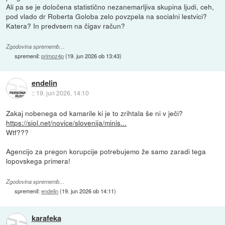
Ali pa se je določena statistično nezanemarljiva skupina ljudi, ceh,
pod vlado dr Roberta Goloba zelo povzpela na socialni lestvici?
Katera? In predvsem na čigav račun?
Zgodovina sprememb…
spremenil:
primoz4p
(
19. jun 2026 ob 13:43
)
endelin
::
19. jun 2026, 14:10
Zakaj nobenega od kamarile ki je to zrihtala še ni v ječi?
https://siol.net/novice/slovenija/minis...
Wtf???
Agencijo za pregon korupcije potrebujemo že samo zaradi tega
lopovskega primera!
Zgodovina sprememb…
spremenil:
endelin
(
19. jun 2026 ob 14:11
)
karafeka