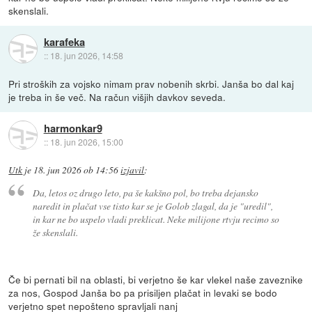
skenslali.
karafeka
::
18. jun 2026, 14:58
Pri stroških za vojsko nimam prav nobenih skrbi. Janša bo dal kaj
je treba in še več. Na račun višjih davkov seveda.
harmonkar9
::
18. jun 2026, 15:00
Utk
je
18. jun 2026 ob 14:56
izjavil
:
Da, letos oz drugo leto, pa še kakšno pol, bo treba dejansko
naredit in plačat vse tisto kar se je Golob zlagal, da je "uredil",
in kar ne bo uspelo vladi preklicat. Neke milijone rtvju recimo so
že skenslali.
Če bi pernati bil na oblasti, bi verjetno še kar vlekel naše zaveznike
za nos, Gospod Janša bo pa prisiljen plačat in levaki se bodo
verjetno spet nepošteno spravljali nanj