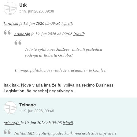
Utk
::
19. jun 2026, 09:38
karafeka
je
19. jun 2026 ob 09:36
izjavil
:
primoz4p
je
19. jun 2026 ob 09:08
izjavil
:
Je to že vplih nove Janševe vlade ali posledica
vodenja dr Roberta Goloba?
Tu imajo politiko nove vlade že vračunane v te kazalce.
Itak itak. Nova vlada ima že ful vpliva na recimo Business
Legislation, še posebej negativnega.
Telbanc
::
19. jun 2026, 09:46
primoz4p
je
19. jun 2026 ob 09:08
izjavil
:
Inštitut IMD ugotavlja padec konkurenčnosti Slovenije za tri