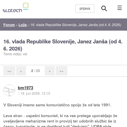
☰
Forum
»
Loža
»
16. vlada Republike Slovenije, Janez Janša (od 4. 6. 2026)
16. vlada Republike Slovenije, Janez Janša (od 4.
6. 2026)
Temo vidijo: vsi
2
/ 25
««
«
»
»»
bm1973
::
18. jun 2026, 12:10
V Sloveniji imamo samo komunistično opcijo že od leta 1991.
Leva stran - uspešni komunisti, ki na vse pretege uporabljajo že
uveljavljene mehanizme rent in provizij ter udobnih službic še iz
časov Jugoslavije, in se dostikrat tudi "dedujejo". UDBA style...