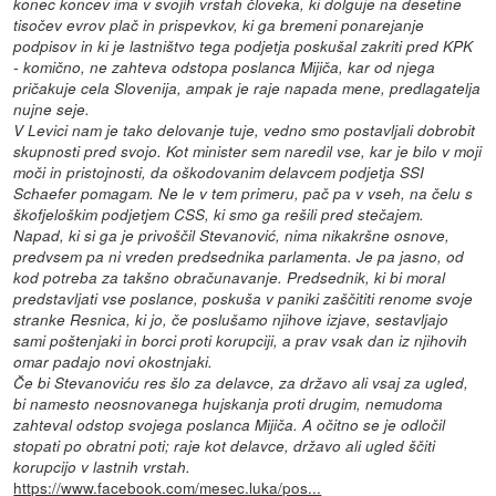
konec koncev ima v svojih vrstah človeka, ki dolguje na desetine
tisočev evrov plač in prispevkov, ki ga bremeni ponarejanje
podpisov in ki je lastništvo tega podjetja poskušal zakriti pred KPK
- komično, ne zahteva odstopa poslanca Mijiča, kar od njega
pričakuje cela Slovenija, ampak je raje napada mene, predlagatelja
nujne seje.
V Levici nam je tako delovanje tuje, vedno smo postavljali dobrobit
skupnosti pred svojo. Kot minister sem naredil vse, kar je bilo v moji
moči in pristojnosti, da oškodovanim delavcem podjetja SSI
Schaefer pomagam. Ne le v tem primeru, pač pa v vseh, na čelu s
škofjeloškim podjetjem CSS, ki smo ga rešili pred stečajem.
Napad, ki si ga je privoščil Stevanović, nima nikakršne osnove,
predvsem pa ni vreden predsednika parlamenta. Je pa jasno, od
kod potreba za takšno obračunavanje. Predsednik, ki bi moral
predstavljati vse poslance, poskuša v paniki zaščititi renome svoje
stranke Resnica, ki jo, če poslušamo njihove izjave, sestavljajo
sami poštenjaki in borci proti korupciji, a prav vsak dan iz njihovih
omar padajo novi okostnjaki.
Če bi Stevanoviću res šlo za delavce, za državo ali vsaj za ugled,
bi namesto neosnovanega hujskanja proti drugim, nemudoma
zahteval odstop svojega poslanca Mijiča. A očitno se je odločil
stopati po obratni poti; raje kot delavce, državo ali ugled ščiti
korupcijo v lastnih vrstah.
https://www.facebook.com/mesec.luka/pos...