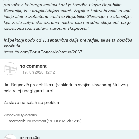
praznikov, katerega sestavni del je izvedba himne Republike
Slovenije, in z drugimi dejavnostmi. Vzgojno-izobraževalni zavodi
imajo stalno izobešeno zastavo Republike Slovenije, na območjih,
kjer živita italijanska oziroma madžarska narodna skupnost, pa je
izobešena tudi zastava narodne skupnosti."
Inšpektorji bodo od 1. septembra dalje preverjali, ali se ta določba
spoštuje.
https://x.com/BorutRoncevic/status/2067...
no comment
::
19. jun 2026, 12:42
Ja, Rončevič po debilizmu (v skladu s svojim slovesom) štrli ven
celo v tej ubogi garniturci.
Zastave na šolah so problem!
Zgodovina sprememb…
spremenilo:
no comment
(
19. jun 2026 ob 12:42
)
primoz4p