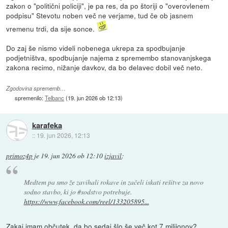
zakon o "politični policiji", je pa res, da po štoriji o "overovlenem
podpisu" Stevotu noben več ne verjame, tud če ob jasnem
vremenu trdi, da sije sonce.
Do zaj še nismo videli nobenega ukrepa za spodbujanje
podjetništva, spodbujanje najema z spremembo stanovanjskega
zakona recimo, nižanje davkov, da bo delavec dobil več neto.
Zgodovina sprememb…
spremenilo:
Telbanc
(
19. jun 2026 ob 12:13
)
karafeka
::
19. jun 2026, 12:13
primoz4p
je
19. jun 2026 ob 12:10
izjavil
:
Medtem pa smo že zavihali rokave in začeli iskati rešitve za novo
sodno stavbo, ki jo #sodstvo potrebuje.
https://www.facebook.com/reel/133205895...
Zakaj imam občutek, da bo sedaj šlo še več kot 7 milijonov?