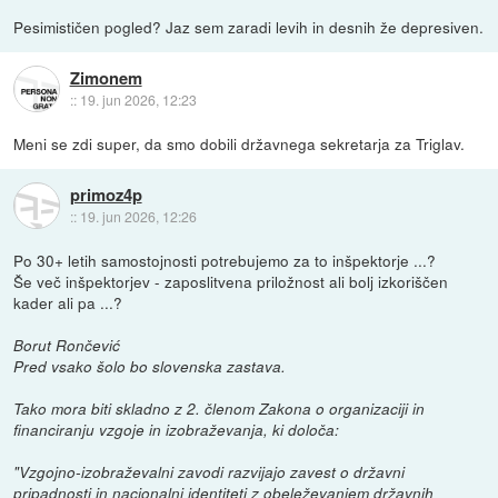
Pesimističen pogled? Jaz sem zaradi levih in desnih že depresiven.
Zimonem
::
19. jun 2026, 12:23
Meni se zdi super, da smo dobili državnega sekretarja za Triglav.
primoz4p
::
19. jun 2026, 12:26
Po 30+ letih samostojnosti potrebujemo za to inšpektorje ...?
Še več inšpektorjev - zaposlitvena priložnost ali bolj izkoriščen
kader ali pa ...?
Borut Rončević
Pred vsako šolo bo slovenska zastava.
Tako mora biti skladno z 2. členom Zakona o organizaciji in
financiranju vzgoje in izobraževanja, ki določa:
"Vzgojno-izobraževalni zavodi razvijajo zavest o državni
pripadnosti in nacionalni identiteti z obeleževanjem državnih