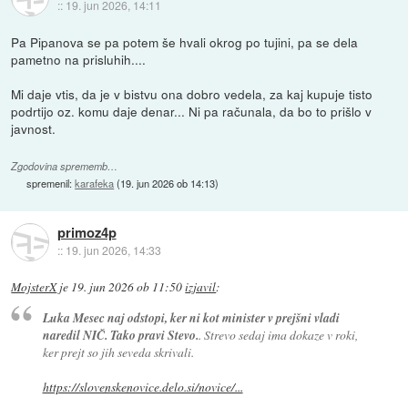
::
19. jun 2026, 14:11
Pa Pipanova se pa potem še hvali okrog po tujini, pa se dela
pametno na prisluhih....
Mi daje vtis, da je v bistvu ona dobro vedela, za kaj kupuje tisto
podrtijo oz. komu daje denar... Ni pa računala, da bo to prišlo v
javnost.
Zgodovina sprememb…
spremenil:
karafeka
(
19. jun 2026 ob 14:13
)
primoz4p
::
19. jun 2026, 14:33
MojsterX
je
19. jun 2026 ob 11:50
izjavil
:
Luka Mesec naj odstopi, ker ni kot minister v prejšni vladi
naredil NIČ. Tako pravi Stevo.
. Strevo sedaj ima dokaze v roki,
ker prejt so jih seveda skrivali.
https://slovenskenovice.delo.si/novice/...