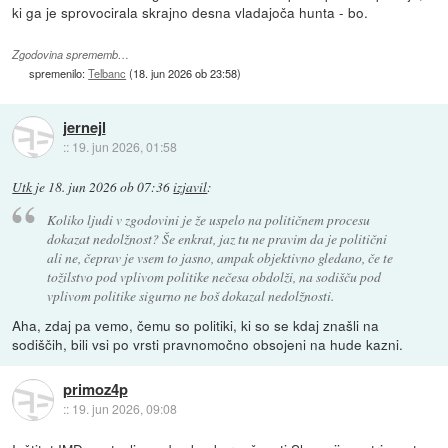
ki ga je sprovocirala skrajno desna vladajoča hunta - bo.
Zgodovina sprememb…
spremenilo:
Telbanc
(
18. jun 2026 ob 23:58
)
jernejl
::
19. jun 2026, 01:58
Utk
je
18. jun 2026 ob 07:36
izjavil
:
Koliko ljudi v zgodovini je že uspelo na političnem procesu
dokazat nedolžnost? Še enkrat, jaz tu ne pravim da je politični
ali ne, čeprav je vsem to jasno, ampak objektivno gledano, če te
tožilstvo pod vplivom politike nečesa obdolži, na sodišču pod
vplivom politike sigurno ne boš dokazal nedolžnosti.
Aha, zdaj pa vemo, čemu so politiki, ki so se kdaj znašli na
sodiščih, bili vsi po vrsti pravnomočno obsojeni na hude kazni.
primoz4p
::
19. jun 2026, 09:08