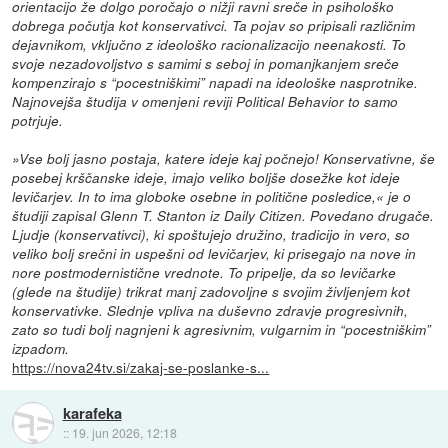
orientacijo že dolgo poročajo o nižji ravni sreče in psihološko
dobrega počutja kot konservativci. Ta pojav so pripisali različnim
dejavnikom, vključno z ideološko racionalizacijo neenakosti. To
svoje nezadovoljstvo s samimi s seboj in pomanjkanjem sreče
kompenzirajo s “pocestniškimi” napadi na ideološke nasprotnike.
Najnovejša študija v omenjeni reviji Political Behavior to samo
potrjuje.
»Vse bolj jasno postaja, katere ideje kaj počnejo! Konservativne, še
posebej krščanske ideje, imajo veliko boljše dosežke kot ideje
levičarjev. In to ima globoke osebne in politične posledice,« je o
študiji zapisal Glenn T. Stanton iz Daily Citizen. Povedano drugače.
Ljudje (konservativci), ki spoštujejo družino, tradicijo in vero, so
veliko bolj srečni in uspešni od levičarjev, ki prisegajo na nove in
nore postmodernistične vrednote. To pripelje, da so levičarke
(glede na študije) trikrat manj zadovoljne s svojim življenjem kot
konservativke. Slednje vpliva na duševno zdravje progresivnih,
zato so tudi bolj nagnjeni k agresivnim, vulgarnim in “pocestniškim”
izpadom.
https://nova24tv.si/zakaj-se-poslanke-s...
karafeka
::
19. jun 2026, 12:18