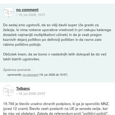
no comment
::
18. jun 2026, 15:57
Do sedaj smo ugotovili, da so višji davki super (če gredo za
železje, ki nima nobene uporabne vrednosti in pri nakupu katerega
dosežeš najmanjši multiplikativni učinek) in da je vsak pregon
kaznivih dejanj politikov po definiciji političen in da ravno zato
rabimo politično policijo.
Občutek imam, da se bomo v naslednjih letih dokopali še do več
takih bistrih ugotovitev.
Zgodovina sprememb…
spremenilo:
no comment
(
18. jun 2026 ob 15:57
)
Telbanc
::
18. jun 2026, 23:57
19.766 je število uradno zbranih podpisov, ki ga je sporočilo MNZ.
(pred 12 urami) Število vseh poslanih na UE je seveda večje, ker
še niso vsi obdelani. Zgleda da referendum proti "politični policiji",