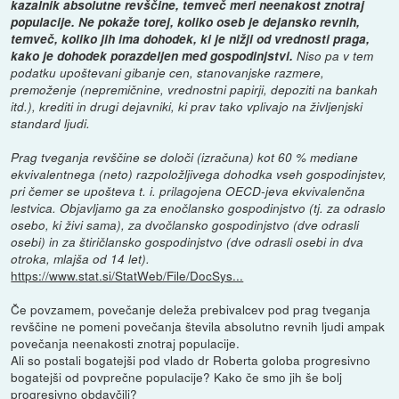
kazalnik absolutne revščine, temveč meri neenakost znotraj
populacije. Ne pokaže torej, koliko oseb je dejansko revnih,
temveč, koliko jih ima dohodek, ki je nižji od vrednosti praga,
kako je dohodek porazdeljen med gospodinjstvi.
Niso pa v tem
podatku upoštevani gibanje cen, stanovanjske razmere,
premoženje (nepremičnine, vrednostni papirji, depoziti na bankah
itd.), krediti in drugi dejavniki, ki prav tako vplivajo na življenjski
standard ljudi.
Prag tveganja revščine se določi (izračuna) kot 60 % mediane
ekvivalentnega (neto) razpoložljivega dohodka vseh gospodinjstev,
pri čemer se upošteva t. i. prilagojena OECD-jeva ekvivalenčna
lestvica. Objavljamo ga za enočlansko gospodinjstvo (tj. za odraslo
osebo, ki živi sama), za dvočlansko gospodinjstvo (dve odrasli
osebi) in za štiričlansko gospodinjstvo (dve odrasli osebi in dva
otroka, mlajša od 14 let).
https://www.stat.si/StatWeb/File/DocSys...
Če povzamem, povečanje deleža prebivalcev pod prag tveganja
revščine ne pomeni povečanja števila absolutno revnih ljudi ampak
povečanja neenakosti znotraj populacije.
Ali so postali bogatejši pod vlado dr Roberta goloba progresivno
bogatejši od povprečne populacije? Kako če smo jih še bolj
progresivno obdavčili?