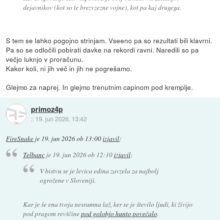
dejavnikov (kot so te brezvzezne vojne), kot pa kaj drugega.
S tem se lahko pogojno strinjam. Vseeno pa so rezultati bili klavrni.
Pa so se odločili pobirati davke na rekordi ravni. Naredili so pa
večjo luknjo v proračunu.
Kakor koli, ni jih več in jih ne pogrešamo.
Glejmo za naprej. In glejmo trenutnim capinom pod kremplje.
primoz4p
::
19. jun 2026, 13:42
FireSnake
je
19. jun 2026 ob 13:00
izjavil
:
Telbanc
je
19. jun 2026 ob 12:10
izjavil
:
V bistvu se je levica edina zavzela za najbolj
ogrožene v Sloveniji.
Kar je še ena tvoja nesramna laž, ker se je število ljudi, ki živijo
pod pragom revščine
pod golobjo hunto povečalo
.