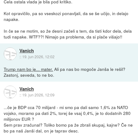
Cela ostala vlada je bila pod kritiko.
Kot opravičilo, pa so vseskozi ponavljali, da se še učijo, in delajo
napake.
In če se ne motim, so že desni začeli s tem, da tisti kdor dela, dela
tudi napake. WTF??! Nimajo pa problema, da si plače višajo!!
Vanich
::
19. jun 2026, 12:02
Trump nam bo je... mater.
Ali pa nas bo mogoče Janša le rešil?
Zastonj, seveda, to ne bo.
Vanich
::
19. jun 2026, 12:09
...če je BDP cca 70 milijard - mi smo pa dali samo 1,6% za NATO
vojsko, moramo pa dati 2%, torej še vsaj 0,4%, je to dodatnih 280
milijonov EUR ?
Sem prav zračunal? Toliko bomo pa že zbrali skupaj, kajne? Če ne
bo pa naš Janši dal, on je taprav desc.