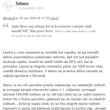
Telbanc
::
19. jun 2026, 12:10
MojsterX
je
19. jun 2026 ob 11:50
izjavil
:
Luka Mesec naj odstopi, ker ni kot minister v prejšni vladi
naredil NIČ. Tako pravi Stevo.
. Strevo sedaj ima dokaze v roki,
ker prejt so jih seveda skrivali.
Levica z Luko mesecem je naredila tud napake, so pa naredili
dobro uravnoteženo pokojnisko reformo, dali not tud starejšim
služenje vojske, invalidi so dobili mislim da 20% več, kar je
pohvalno. Levica je dvignila minimalno plačo na 1000 evrov neto,
uvedla obvezno božićnico. V bistvu se je levica edina zavzela za
najbolj ogrožene v Sloveniji.
Stevo, ki mu rok uporabe poteče najkasneje na naslednjih volitvah,
je pomagal sprejet interventni zakon (-1 ,milijarda), pomagal
izbrisati 100.000 volilcev, ja no, teli tujci dobri so za našim tastarim
brisat rito u Domu penzičev, glasovat pa ne morejo več na lokalnih
volitvah....Držal je svečo vladi, ko so fino dvignili marže naftnim
trgovcem in bomo zaj plačevali dražji benzin in kurilno olje...sprejel