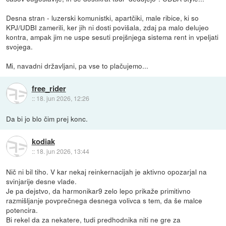
Desna stran - luzerski komunistki, apartčiki, male ribice, ki so
KPJ/UDBI zamerili, ker jih ni dosti povišala, zdaj pa malo delujeo
kontra, ampak jim ne uspe sesuti prejšnjega sistema rent in vpeljati
svojega.
Mi, navadni državljani, pa vse to plačujemo...
free_rider
::
18. jun 2026, 12:26
Da bi jo blo čim prej konc.
kodiak
::
18. jun 2026, 13:44
Nič ni bil tiho. V kar nekaj reinkernacijah je aktivno opozarjal na
svinjarije desne vlade.
Je pa dejstvo, da harmonikar9 zelo lepo prikaže primitivno
razmišljanje povprečnega desnega volivca s tem, da še malce
potencira.
Bi rekel da za nekatere, tudi predhodnika niti ne gre za