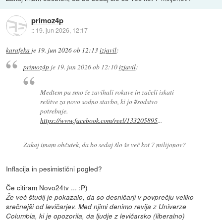
primoz4p
::
19. jun 2026, 12:17
karafeka
je
19. jun 2026 ob 12:13
izjavil
:
primoz4p
je
19. jun 2026 ob 12:10
izjavil
:
Medtem pa smo že zavihali rokave in začeli iskati
rešitve za novo sodno stavbo, ki jo #sodstvo
potrebuje.
https://www.facebook.com/reel/133205895
...
Zakaj imam občutek, da bo sedaj šlo še več kot 7 milijonov?
Inflacija in pesimistični pogled?
Če citiram Novo24tv ... :P)
Že več študij je pokazalo, da so desničarji v povprečju veliko
srečnejši od levičarjev. Med njimi denimo revija z Univerze
Columbia, ki je opozorila, da ljudje z levičarsko (liberalno)