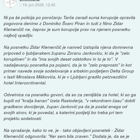
::
19. jun 2026, 12:45
Ni pa še policija po poročanju Tarče zaradi suma korupcije opravila
pogovora denimo z Dominiko Švarc Piran in tudi z Nino Zidar
Klemenčič ne, čeprav je sum korupcije prav na njenem posnetku
najbolj vpadljiv.
Na posnetku Zidar Klemenčič je namreč izstopila njena domnevna
pripoved o ljubljanskem županu Zoranu Jankoviću, ki da je "zelo
koruptiven" in da "ima svojih deset odstotkov in to je to". V
nadaljevanju posnetka pa pojasni, da je to "zelo preprosto" in kot
primer navede svoje sodelovanje s srbskim podjetjem Delta Group
v lasti Miroslava Miškovića, ki je v Ljubljani gradilo petzvezdični
hotel Intercontinental.
Odvetnica na posnetku govori, da so za zemljišče za hotel, ki so ga
kupili od "kralja banan" Izeta Rastoderja, "v rekordnem času" dobili
gradbeno dovoljenje, župan Janković pa da je poslal enega od
svojih sinov, ki je povedal, s katerimi podjetji bo treba pri tem
projektu sodelovati.
Na vprašanje, kako to ve, je - tako objavljeni posnetek - Zidar
Klemenčič odgovorila: "Ker sem bila zraven." Dodala je, da se je