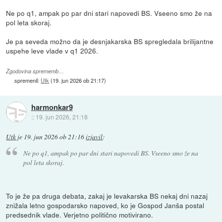
Ne po q1, ampak po par dni stari napovedi BS. Vseeno smo že na
pol leta skoraj.
Je pa seveda možno da je desnjakarska BS spregledala brilijantne
uspehe leve vlade v q1 2026.
Zgodovina sprememb…
spremenil:
Utk
(
19. jun 2026 ob 21:17
)
harmonkar9
::
19. jun 2026, 21:18
Utk
je
19. jun 2026 ob 21:16
izjavil
:
Ne po q1, ampak po par dni stari napovedi BS. Vseeno smo že na
pol leta skoraj.
To je že pa druga debata, zakaj je levakarska BS nekaj dni nazaj
znižala letno gospodarsko napoved, ko je Gospod Janša postal
predsednik vlade. Verjetno politično motivirano.