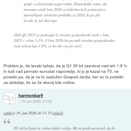
grafe s celoletnimi napovedmi. Domoljubi vemo, da
moramo sredi leta 2026 za kakršno koli primerjavo
uporabljati celoletne podatke za 2026, ki pa jih
levaki še žal skrivajo.
Slab Q1 2025 je pomagal že strašni gospodarski rasti v letu
2025 v višini 1,1%. V letu 2026 bo pa tudi strašna gospodarska
rast, tokrat kar 1,9%, če bo šlo vse po sreči.
Problem je, da levaki lažejo, da je Q1 26 bil zaenkrat nad teh 1,9 %
in tudi nad pernato eurostat napovedjo, ki jo je kazal na TV, ne
povedo pa, da je za to zaslužen Gospod Janša, ker so to podatki
za obdobje, ko so že skoraj bile volitve.
harmonkar9
::
19. jun 2026, 21:02
c3p0
je
19. jun 2026 ob 15:15
izjavil
:
EU državljani še vedno lahko volijo. Mi ne pade na misel, da bi