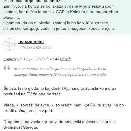
Roka roko umije, obe pa obraz ...
Zanimivo, na koncu se bo izkazalo, da je Mijič pleskal zapor
zastonj, ker našim fantom iz CGP in Kolektorja ne bo potrebno
plačati ...
Upam pa, da ga ni pleskal zastonj in bo kdo, ki je za tako
sistemsko korupcijo vedel in jo tudi omogočal, končal v njem.
no comment
::
19. jun 2026, 20:08
primoz4p
je
19. jun 2026 ob 19:48
izjavil
:
in če le-to pride v medije, pa še to ne cela zgodba, le ko se
zamenja vlada, potem je že to velik plus za trenutno vlado.
Še tisti, ki ne gledamo kaj dosti TVja, smo to žalostinko morali
poslušati na TV že ene parkrat.
Vlada, ki sovraži delavce, ki so vredni manj kot 8K, te stvari ne bo
uredila. Vsaj ne njim v prid.
Drugače je pa vsekakor prav, da odvetniki delavcev izkoristijo
dvoličnost Stevota.