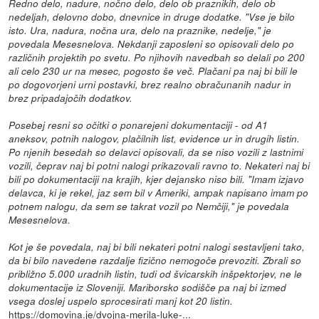
Redno delo, nadure, nočno delo, delo ob praznikih, delo ob
nedeljah, delovno dobo, dnevnice in druge dodatke. "Vse je bilo
isto. Ura, nadura, nočna ura, delo na praznike, nedelje," je
povedala Mesesnelova. Nekdanji zaposleni so opisovali delo po
različnih projektih po svetu. Po njihovih navedbah so delali po 200
ali celo 230 ur na mesec, pogosto še več. Plačani pa naj bi bili le
po dogovorjeni urni postavki, brez realno obračunanih nadur in
brez pripadajočih dodatkov.
Posebej resni so očitki o ponarejeni dokumentaciji - od A1
aneksov, potnih nalogov, plačilnih list, evidence ur in drugih listin.
Po njenih besedah so delavci opisovali, da se niso vozili z lastnimi
vozili, čeprav naj bi potni nalogi prikazovali ravno to. Nekateri naj bi
bili po dokumentaciji na krajih, kjer dejansko niso bili. "Imam izjavo
delavca, ki je rekel, jaz sem bil v Ameriki, ampak napisano imam po
potnem nalogu, da sem se takrat vozil po Nemčiji," je povedala
Mesesnelova.
Kot je še povedala, naj bi bili nekateri potni nalogi sestavljeni tako,
da bi bilo navedene razdalje fizično nemogoče prevoziti. Zbrali so
približno 5.000 uradnih listin, tudi od švicarskih inšpektorjev, ne le
dokumentacije iz Sloveniji. Mariborsko sodišče pa naj bi izmed
vsega doslej uspelo sprocesirati manj kot 20 listin.
https://domovina.je/dvojna-merila-luke-...