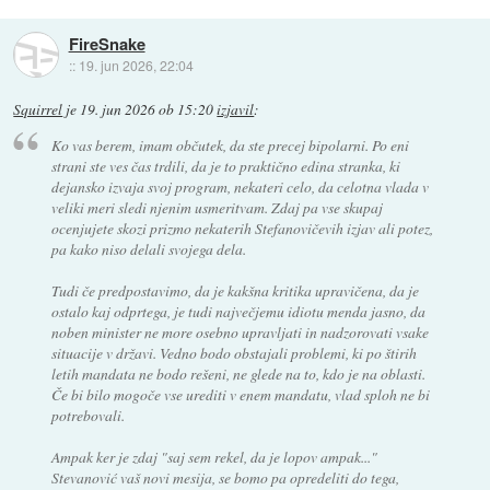
FireSnake
::
19. jun 2026, 22:04
Squirrel
je
19. jun 2026 ob 15:20
izjavil
:
Ko vas berem, imam občutek, da ste precej bipolarni. Po eni
strani ste ves čas trdili, da je to praktično edina stranka, ki
dejansko izvaja svoj program, nekateri celo, da celotna vlada v
veliki meri sledi njenim usmeritvam. Zdaj pa vse skupaj
ocenjujete skozi prizmo nekaterih Stefanovičevih izjav ali potez,
pa kako niso delali svojega dela.
Tudi če predpostavimo, da je kakšna kritika upravičena, da je
ostalo kaj odprtega, je tudi največjemu idiotu menda jasno, da
noben minister ne more osebno upravljati in nadzorovati vsake
situacije v državi. Vedno bodo obstajali problemi, ki po štirih
letih mandata ne bodo rešeni, ne glede na to, kdo je na oblasti.
Če bi bilo mogoče vse urediti v enem mandatu, vlad sploh ne bi
potrebovali.
Ampak ker je zdaj "saj sem rekel, da je lopov ampak..."
Stevanović vaš novi mesija, se bomo pa opredeliti do tega,