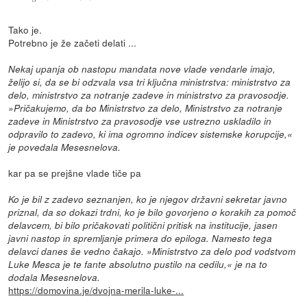
Tako je.
Potrebno je že začeti delati ...
Nekaj upanja ob nastopu mandata nove vlade vendarle imajo,
želijo si, da se bi odzvala vsa tri ključna ministrstva: ministrstvo za
delo, ministrstvo za notranje zadeve in ministrstvo za pravosodje.
»Pričakujemo, da bo Ministrstvo za delo, Ministrstvo za notranje
zadeve in Ministrstvo za pravosodje vse ustrezno uskladilo in
odpravilo to zadevo, ki ima ogromno indicev sistemske korupcije,«
je povedala Mesesnelova.
kar pa se prejšne vlade tiče pa
Ko je bil z zadevo seznanjen, ko je njegov državni sekretar javno
priznal, da so dokazi trdni, ko je bilo govorjeno o korakih za pomoč
delavcem, bi bilo pričakovati politični pritisk na institucije, jasen
javni nastop in spremljanje primera do epiloga. Namesto tega
delavci danes še vedno čakajo. »Ministrstvo za delo pod vodstvom
Luke Mesca je te fante absolutno pustilo na cedilu,« je na to
dodala Mesesnelova.
https://domovina.je/dvojna-merila-luke-...