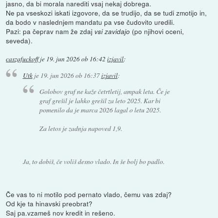
jasno, da bi morala narediti vsaj nekaj dobrega.
Ne pa vseskozi iskati izgovore, da se trudijo, da se tudi zmotijo in,
da bodo v naslednjem mandatu pa vse čudovito uredili.
Pazi: pa čeprav nam že zdaj
(po njihovi oceni,
vsi zavidajo
seveda).
caszafuckoff
je
19. jun 2026 ob 16:42
izjavil
:
Utk
je
19. jun 2026 ob 16:37
izjavil
:
Golobov graf ne kaže četrtletij, ampak leta. Če je
graf grešil je lahko grešil za leto 2025. Kar bi
pomenilo da je marca 2026 lagal o letu 2025.
Za letos je zadnja napoved 1,9.
Ja, to dobiš, če voliš desno vlado. In še bolj bo padlo.
Če vas to ni motilo pod pernato vlado, čemu vas zdaj?
Od kje ta hinavski preobrat?
Saj pa.vzameš nov kredit in rešeno.