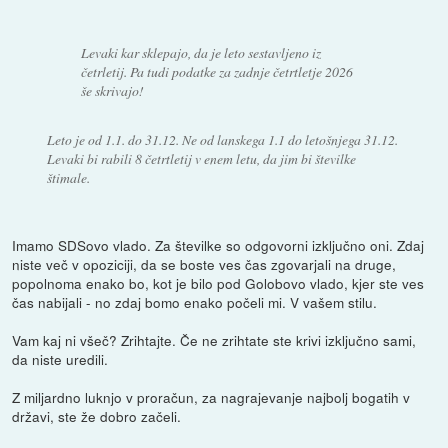
Levaki kar sklepajo, da je leto sestavljeno iz
četrletij. Pa tudi podatke za zadnje četrtletje 2026
še skrivajo!
Leto je od 1.1. do 31.12. Ne od lanskega 1.1 do letošnjega 31.12.
Levaki bi rabili 8 četrtletij v enem letu, da jim bi številke
štimale.
Imamo SDSovo vlado. Za številke so odgovorni izključno oni. Zdaj
niste več v opoziciji, da se boste ves čas zgovarjali na druge,
popolnoma enako bo, kot je bilo pod Golobovo vlado, kjer ste ves
čas nabijali - no zdaj bomo enako počeli mi. V vašem stilu.
Vam kaj ni všeč? Zrihtajte. Če ne zrihtate ste krivi izključno sami,
da niste uredili.
Z miljardno luknjo v proračun, za nagrajevanje najbolj bogatih v
državi, ste že dobro začeli.