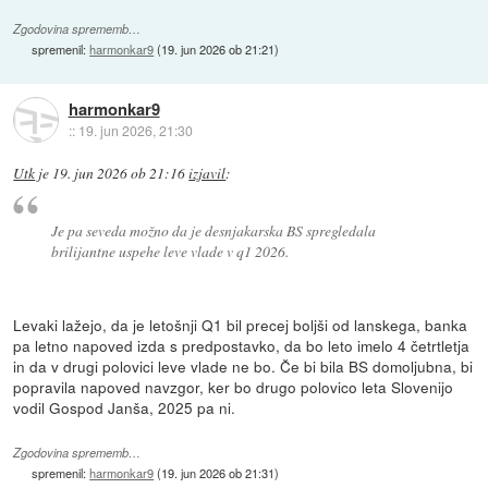
Zgodovina sprememb…
spremenil:
harmonkar9
(
19. jun 2026 ob 21:21
)
harmonkar9
::
19. jun 2026, 21:30
Utk
je
19. jun 2026 ob 21:16
izjavil
:
Je pa seveda možno da je desnjakarska BS spregledala
brilijantne uspehe leve vlade v q1 2026.
Levaki lažejo, da je letošnji Q1 bil precej boljši od lanskega, banka
pa letno napoved izda s predpostavko, da bo leto imelo 4 četrtletja
in da v drugi polovici leve vlade ne bo. Če bi bila BS domoljubna, bi
popravila napoved navzgor, ker bo drugo polovico leta Slovenijo
vodil Gospod Janša, 2025 pa ni.
Zgodovina sprememb…
spremenil:
harmonkar9
(
19. jun 2026 ob 21:31
)