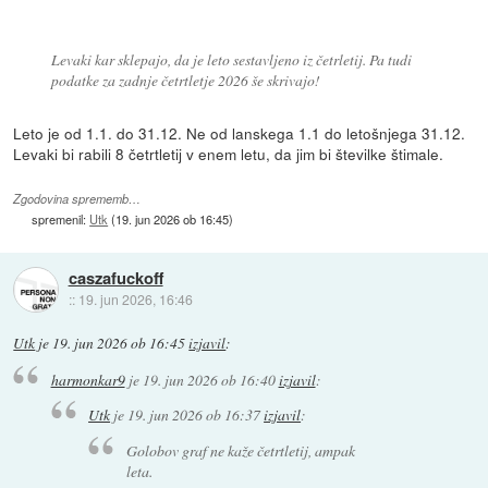
Levaki kar sklepajo, da je leto sestavljeno iz četrletij. Pa tudi
podatke za zadnje četrtletje 2026 še skrivajo!
Leto je od 1.1. do 31.12. Ne od lanskega 1.1 do letošnjega 31.12.
Levaki bi rabili 8 četrtletij v enem letu, da jim bi številke štimale.
Zgodovina sprememb…
spremenil:
Utk
(
19. jun 2026 ob 16:45
)
caszafuckoff
::
19. jun 2026, 16:46
Utk
je
19. jun 2026 ob 16:45
izjavil
:
harmonkar9
je
19. jun 2026 ob 16:40
izjavil
:
Utk
je
19. jun 2026 ob 16:37
izjavil
:
Golobov graf ne kaže četrtletij, ampak
leta.