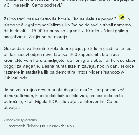
v 31 mesecih. Samo podnevi."
Zaj bo tretji pas verjetno še hitreje, "ko se dela še ponoči".
In
nismo več v gnilem socijalizmu, ko "so se delavci skrivali namesto,
da bi delali"....15.000 stanov so zgradili v 10 letih v "dost gnilem
socijalizmu". Zaj jih pa ne morejo.
Gospodarstvo trenutno zelo dobro pelje, po 2 letih gradnje, je tud
en farmacevt odpru novo fabriko. 200 zaposlenih, krem ala
krem...Ne vem kaj si zmišljujete, da nam gre slabo. Ter kolk so slabi
pogoji za vlaganje. Desna hunta laže in zavaja, noč in dan. Tekoče
razmere in statistika jih pa demontira.
https://lider.si/sandoz-v-
ljubljani-odp...
Je pa zaj skrajno desna hunta dvignila marže, kar pomeni več
denarja firmam, ki bojo dobiček peljale vun, namesto domače
potrošnje, ki bi dvigala BDP. Isto velja za interventni. Če bo
obveljal.
Zgodovina sprememb…
spremenilo:
Telbanc
(
19. jun 2026 ob 16:58
)