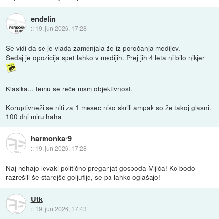
endelin
::
19. jun 2026, 17:28
Se vidi da se je vlada zamenjala že iz poročanja medijev.
Sedaj je opozicija spet lahko v medijih. Prej jih 4 leta ni bilo nikjer
Klasika... temu se reče msm objektivnost.
Koruptivneži se niti za 1 mesec niso skrili ampak so že takoj glasni.
100 dni miru haha
harmonkar9
::
19. jun 2026, 17:28
Naj nehajo levaki politično preganjat gospoda Mijića! Ko bodo
razrešili še starejše goljufije, se pa lahko oglašajo!
Utk
::
19. jun 2026, 17:43