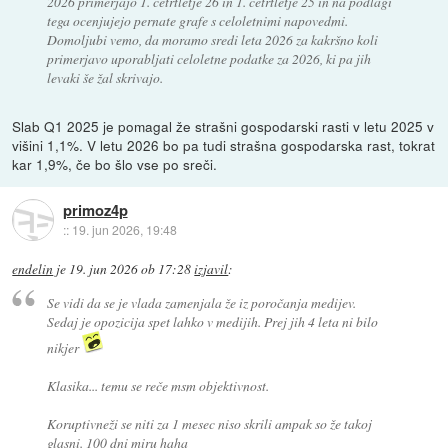
2026 primerjajo 1. četrtletje 26 in 1. četrtletje 25 in na podlagi
tega ocenjujejo pernate grafe s celoletnimi napovedmi.
Domoljubi vemo, da moramo sredi leta 2026 za kakršno koli
primerjavo uporabljati celoletne podatke za 2026, ki pa jih
levaki še žal skrivajo.
Slab Q1 2025 je pomagal že strašni gospodarski rasti v letu 2025 v
višini 1,1%. V letu 2026 bo pa tudi strašna gospodarska rast, tokrat
kar 1,9%, če bo šlo vse po sreči.
primoz4p
::
19. jun 2026, 19:48
endelin
je
19. jun 2026 ob 17:28
izjavil
:
Se vidi da se je vlada zamenjala že iz poročanja medijev.
Sedaj je opozicija spet lahko v medijih. Prej jih 4 leta ni bilo
nikjer
Klasika... temu se reče msm objektivnost.
Koruptivneži se niti za 1 mesec niso skrili ampak so že takoj
glasni. 100 dni miru haha