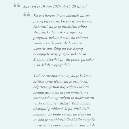
Squirrel
je
19. jun 2026 ob 15:20
izjavil
:
Ko vas berem, imam občutek, da ste
precej bipolarni. Po eni strani ste ves
čas trdili, da je to praktično edina
stranka, ki dejansko izvaja svoj
program, nekateri celo, da celotna
vlada v veliki meri sledi njenim
usmeritvam. Zdaj pa vse skupaj
ocenjujete skozi prizmo nekaterih
Stefanovičevih izjav ali potez, pa kako
niso delali svojega dela.
Tudi če predpostavimo, da je kakšna
kritika upravičena, da je ostalo kaj
odprtega, je tudi največjemu idiotu
menda jasno, da noben minister ne
more osebno upravljati in nadzorovati
vsake situacije v državi. Vedno bodo
obstajali problemi, ki po štirih letih
mandata ne bodo rešeni, ne glede na
to, kdo je na oblasti. Če bi bilo mogoče
vse urediti v enem mandatu, vlad sploh