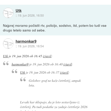
Utk
::
19. jun 2026, 16:50
Najprej moramo počistit rtv, policijo, sodstvo, itd, potem bo tudi vse
drugo letelo samo od sebe.
harmonkar9
::
19. jun 2026, 16:54
Utk
je
19. jun 2026 ob 16:45
izjavil
:
harmonkar9
je
19. jun 2026 ob 16:40
izjavil
:
Utk
je
19. jun 2026 ob 16:37
izjavil
:
Golobov graf ne kaže četrtletij, ampak
leta.
Levaki kar sklepajo, da je leto sestavljeno iz
četrletij. Pa tudi podatke za zadnje četrtletje 2026