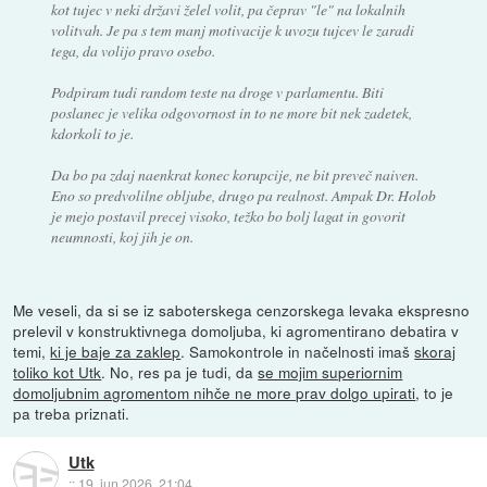
kot tujec v neki državi želel volit, pa čeprav "le" na lokalnih
volitvah. Je pa s tem manj motivacije k uvozu tujcev le zaradi
tega, da volijo pravo osebo.
Podpiram tudi random teste na droge v parlamentu. Biti
poslanec je velika odgovornost in to ne more bit nek zadetek,
kdorkoli to je.
Da bo pa zdaj naenkrat konec korupcije, ne bit preveč naiven.
Eno so predvolilne obljube, drugo pa realnost. Ampak Dr. Holob
je mejo postavil precej visoko, težko bo bolj lagat in govorit
neumnosti, koj jih je on.
Me veseli, da si se iz saboterskega cenzorskega levaka ekspresno
prelevil v konstruktivnega domoljuba, ki agromentirano debatira v
temi,
ki je baje za zaklep
. Samokontrole in načelnosti imaš
skoraj
toliko kot Utk
. No, res pa je tudi, da
se mojim superiornim
domoljubnim agromentom nihče ne more prav dolgo upirati
, to je
pa treba priznati.
Utk
::
19. jun 2026, 21:04