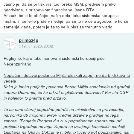
Jasno je, da se pritisk vrši tudi preko MSM, predvsem preko
neodvisne, s prispevkom financirane, javne RTV.
Ampak, če je to običajen način dela; taka sistemska korupcija
mislim; in če le-to pride v medije, pa še to ne cela zgodba, le ko se
zamenja vlada, potem je že to velik plus za trenutno vlado.
primoz4p
::
19. jun 2026, 20:02
Poglejmo, kaj o takoimenovani sistemski korupciji piše
Necenzurirano
Neplačani delavci poslanca Mijiča pleskali zapor, ne da bi država to
vedela
Kako je lahko podjetje poslanca Borisa Mijiča sodelovalo pri gradnji
zapora Dobrunje, če že takrat ni plačevalo delavcev? Ker sta CGP
in Kolektor to prikrila pred državo.
To so nam včeraj popoldne potrdili na ministrstvu za pravosodje,
naročniku 86 milijonov evrov vredne državne gradnje novega
zapora. "Podjetje Progros d.o.o. v pogodbenem sporazumu pri
projektu izgradnje novega Zapora za izvajanje kazenskih sankcij
Ljubljana na lokaciji Dobrunje ni bilo vključeno kot podizvajalec, niti