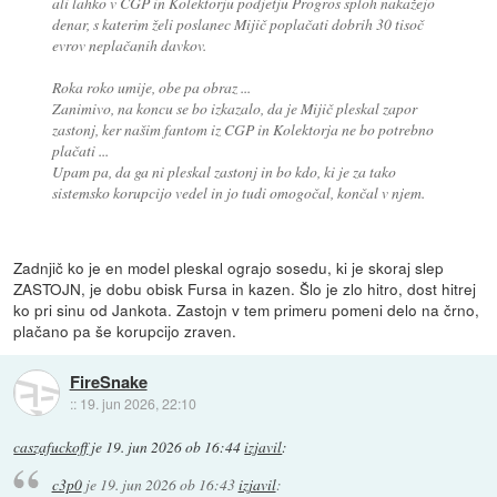
ali lahko v CGP in Kolektorju podjetju Progros sploh nakažejo
denar, s katerim želi poslanec Mijič poplačati dobrih 30 tisoč
evrov neplačanih davkov.
Roka roko umije, obe pa obraz ...
Zanimivo, na koncu se bo izkazalo, da je Mijič pleskal zapor
zastonj, ker našim fantom iz CGP in Kolektorja ne bo potrebno
plačati ...
Upam pa, da ga ni pleskal zastonj in bo kdo, ki je za tako
sistemsko korupcijo vedel in jo tudi omogočal, končal v njem.
Zadnjič ko je en model pleskal ograjo sosedu, ki je skoraj slep
ZASTOJN, je dobu obisk Fursa in kazen. Šlo je zlo hitro, dost hitrej
ko pri sinu od Jankota. Zastojn v tem primeru pomeni delo na črno,
plačano pa še korupcijo zraven.
FireSnake
::
19. jun 2026, 22:10
caszafuckoff
je
19. jun 2026 ob 16:44
izjavil
:
c3p0
je
19. jun 2026 ob 16:43
izjavil
: