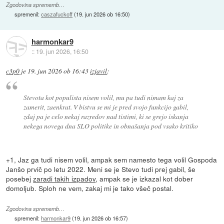
Zgodovina sprememb…
spremenil:
caszafuckoff
(
19. jun 2026 ob 16:50
)
harmonkar9
::
19. jun 2026, 16:50
c3p0
je
19. jun 2026 ob 16:43
izjavil
:
Stevota kot populista nisem volil, mu pa tudi nimam kaj za
zamerit, zaenkrat. V bistvu se mi je pred svojo funkcijo gabil,
zdaj pa je celo nekaj razredov nad tistimi, ki se grejo iskanja
nekega novega dna SLO politike in obnašanja pod vsako kritiko
+1, Jaz ga tudi nisem volil, ampak sem namesto tega volil Gospoda
Janšo prvič po letu 2022. Meni se je Stevo tudi prej gabil, še
posebej
zaradi takih izpadov
, ampak se je izkazal kot dober
domoljub. Sploh ne vem, zakaj mi je tako všeč postal.
Zgodovina sprememb…
spremenil:
harmonkar9
(
19. jun 2026 ob 16:57
)