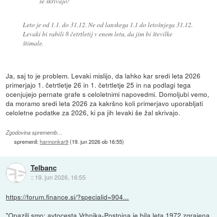
še skrivajo!
Leto je od 1.1. do 31.12. Ne od lanskega 1.1 do letošnjega 31.12.
Levaki bi rabili 8 četrtletij v enem letu, da jim bi številke
štimale.
Ja, saj to je problem. Levaki mislijo, da lahko kar sredi leta 2026
primerjajo 1. četrtletje 26 in 1. četrtletje 25 in na podlagi tega
ocenjujejo pernate grafe s celoletnimi napovedmi. Domoljubi vemo,
da moramo sredi leta 2026 za kakršno koli primerjavo uporabljati
celoletne podatke za 2026, ki pa jih levaki še žal skrivajo.
Zgodovina sprememb…
spremenil:
harmonkar9
(
19. jun 2026 ob 16:55
)
Telbanc
::
19. jun 2026, 16:55
https://forum.finance.si/?specialid=904...
"Opazili smo: avtocesta Vrhnika-Postojna je bila leta 1972 zgrajena