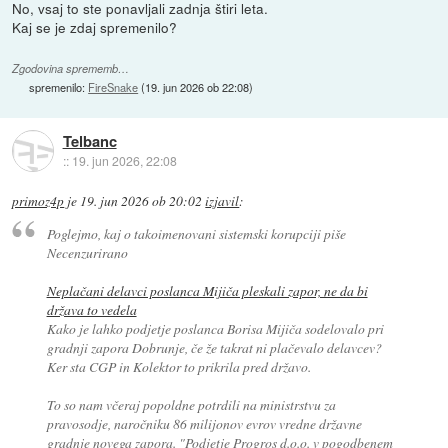
No, vsaj to ste ponavljali zadnja štiri leta.
Kaj se je zdaj spremenilo?
Zgodovina sprememb…
spremenilo:
FireSnake
(
19. jun 2026 ob 22:08
)
Telbanc
::
19. jun 2026, 22:08
primoz4p
je
19. jun 2026 ob 20:02
izjavil
:
Poglejmo, kaj o takoimenovani sistemski korupciji piše
Necenzurirano
Neplačani delavci poslanca Mijiča pleskali zapor, ne da bi
država to vedela
Kako je lahko podjetje poslanca Borisa Mijiča sodelovalo pri
gradnji zapora Dobrunje, če že takrat ni plačevalo delavcev?
Ker sta CGP in Kolektor to prikrila pred državo.
To so nam včeraj popoldne potrdili na ministrstvu za
pravosodje, naročniku 86 milijonov evrov vredne državne
gradnje novega zapora. "Podjetje Progros d.o.o. v pogodbenem