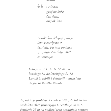
Golobov
graf ne kaže
četrtletij,
ampak leta.
Levaki kar sklepajo, da je
leto sestavljeno iz
četrletij. Pa tudi podatke
za zadnje četrtletje 2026
še skrivajo!
Leto je od 1.1. do 31.12. Ne od
lanskega 1.1 do letošnjega 31.12.
Levaki bi rabili 8 četrtletij v enem letu,
da jim bi številke štimale.
Ja, saj to je problem. Levaki mislijo, da lahko kar
sredi leta 2026 primerjajo 1. četrtletje 26 in 1.
četrtletje 25 in na podlagi tega ocenjujejo pernate