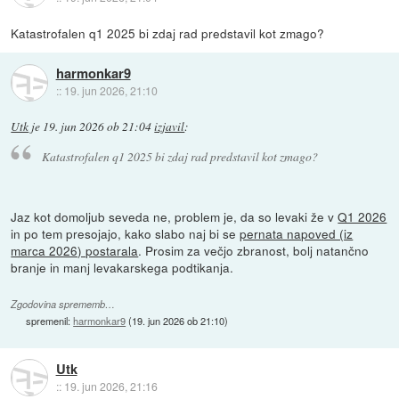
Katastrofalen q1 2025 bi zdaj rad predstavil kot zmago?
harmonkar9
::
19. jun 2026, 21:10
Utk
je
19. jun 2026 ob 21:04
izjavil
:
Katastrofalen q1 2025 bi zdaj rad predstavil kot zmago?
Jaz kot domoljub seveda ne, problem je, da so levaki že v
Q1 2026
in po tem presojajo, kako slabo naj bi se
pernata napoved (iz
marca 2026) postarala
. Prosim za večjo zbranost, bolj natančno
branje in manj levakarskega podtikanja.
Zgodovina sprememb…
spremenil:
harmonkar9
(
19. jun 2026 ob 21:10
)
Utk
::
19. jun 2026, 21:16