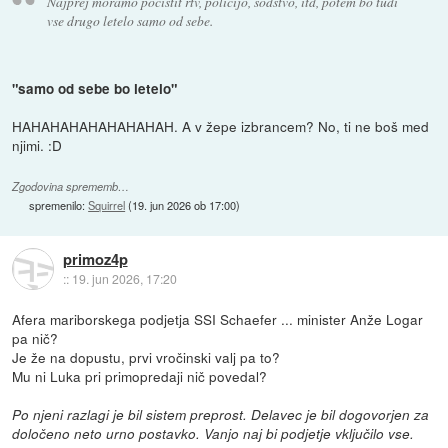
Najprej moramo počistit rtv, policijo, sodstvo, itd, potem bo tudi
vse drugo letelo samo od sebe.
"samo od sebe bo letelo"
HAHAHAHAHAHAHAHAH. A v žepe izbrancem? No, ti ne boš med
njimi. :D
Zgodovina sprememb…
spremenilo:
Squirrel
(
19. jun 2026 ob 17:00
)
primoz4p
::
19. jun 2026, 17:20
Afera mariborskega podjetja SSI Schaefer ... minister Anže Logar
pa nič?
Je že na dopustu, prvi vročinski valj pa to?
Mu ni Luka pri primopredaji nič povedal?
Po njeni razlagi je bil sistem preprost. Delavec je bil dogovorjen za
določeno neto urno postavko. Vanjo naj bi podjetje vključilo vse.