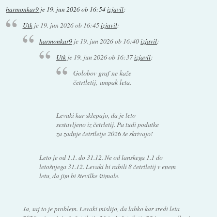
harmonkar9
je
19. jun 2026 ob 16:54
izjavil
:
Utk
je
19. jun 2026 ob 16:45
izjavil
:
harmonkar9
je
19. jun 2026 ob 16:40
izjavil
:
Utk
je
19. jun 2026 ob 16:37
izjavil
:
Golobov graf ne kaže
četrtletij, ampak leta.
Levaki kar sklepajo, da je leto
sestavljeno iz četrletij. Pa tudi podatke
za zadnje četrtletje 2026 še skrivajo!
Leto je od 1.1. do 31.12. Ne od lanskega 1.1 do
letošnjega 31.12. Levaki bi rabili 8 četrtletij v enem
letu, da jim bi številke štimale.
Ja, saj to je problem. Levaki mislijo, da lahko kar sredi leta