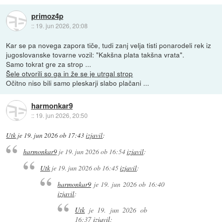
primoz4p
::
19. jun 2026, 20:08
Kar se pa novega zapora tiče, tudi zanj velja tisti ponarodeli rek iz
jugoslovanske tovarne vozil: "Kakšna plata takšna vrata".
Samo tokrat gre za strop ...
Šele otvorili so ga in že se je utrgal strop
Očitno niso bili samo pleskarji slabo plačani ...
harmonkar9
::
19. jun 2026, 20:50
Utk
je
19. jun 2026 ob 17:43
izjavil
:
harmonkar9
je
19. jun 2026 ob 16:54
izjavil
:
Utk
je
19. jun 2026 ob 16:45
izjavil
:
harmonkar9
je
19. jun 2026 ob 16:40
izjavil
:
Utk
je
19. jun 2026 ob
16:37
izjavil
: