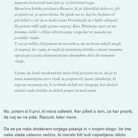
namesto kritizirali tam kjer je za kritizirati tega.
Mesečeva kritika poslanca Resnice, ki je izkoriščal delavce, jih
ni plačeval, je upravičena. Ne glede na to, kaj bo Stefanović
privlekel iz riti in se bodo razni FirerSnejki in c3p0ti oklepali.
Pa potem rekli ajde gremo naprej. Kao. Potem pa spet vse na
forumu vlekli v ciklus obtoževanja vsega kar se nanaša na
preteklo vlado.
V vas je toliko zblojenosti in sovraštva, da ne boste nikoli mogli
iti naprej, bo vsaka še najbolj utemljena kritika s strani trenutne
opozicije izzvala ekstremistično obrambno držo do trenutne
vlade.
Upam, da bodo moderatorji malo bolj pozorni na to, da je to
tema namenjena novi vladi in pospravili znane zdraharje, ki
tega ne razumejo in, ki ne bodo delali nič drugega, kot skušali
utišati vsako kritiko in delali prepir tu med nami.
No, potem si ti prvi, ki mora odleteti. Ker pišeš o tem, za kar praviš,
da naj se ne piše. Razumi, kdor more.
Da se pa malo dotaknem tvojega pisanja in v tvojem slogu: če ima
neka vlada ustavno večino, bi moralo biti tudi največjemu idiotu