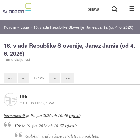
☰
Forum
»
Loža
»
16. vlada Republike Slovenije, Janez Janša (od 4. 6. 2026)
16. vlada Republike Slovenije, Janez Janša (od 4.
6. 2026)
Temo vidijo: vsi
3
/ 25
««
«
»
»»
Utk
::
19. jun 2026, 16:45
harmonkar9
je
19. jun 2026 ob 16:40
izjavil
:
Utk
je
19. jun 2026 ob 16:37
izjavil
:
Golobov graf ne kaže četrtletij, ampak leta.