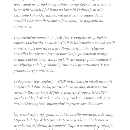
sporazumu pri projektu izgradnje novega Zapora za izvajanje
kazenskih sankcij Ljubljana na lokaciji Dobrunje ni bilo
vključeno kot podizvajalec, niti ga glavni izvajalec del ni
navajal v obračunih za opravljena dela," so pojasnili na
ministrstvu.
To posledično pomeni, da je Mijičevo podjetje pri projektu
zapora sodelovalo, ne da bi v CGP in Kolektorju o tem obvestili
ministrstvo. S tem sta oba gradbinca kršila tako veljavno
pogodbo kot zakon o javnem naročanju, po katerem morajo
izvajalci del pri državnih projektih za vsakega podizvajalca, ki
ga vključijo v dela, pridobiti pisno soglasje naročnika. V tem
primeru torej ministrstva.
Toda pozor: tega soglasja v CGP in Kolektorju nikoli niso niti
poizkušali dobiti. Zakaj ne? Ker bi ga na ministrstvu morali
zavrniti. Razlog: ko je Mijičevo podjetje Progros leta 2024
začelo s slikopleskarskimi deli na projektu v Dobrunjah, je že
imelo težave s plačevanjem plač in prispevkov delavcem.
Novo razkritje v tej zgodbi bi lahko otežilo operacijo reševanja
Mijičevih dolžniških težav, v katero se je vključil tudi njegov
strankarski šef Zoran Stevanović. Odpira se namreč vprašanje,