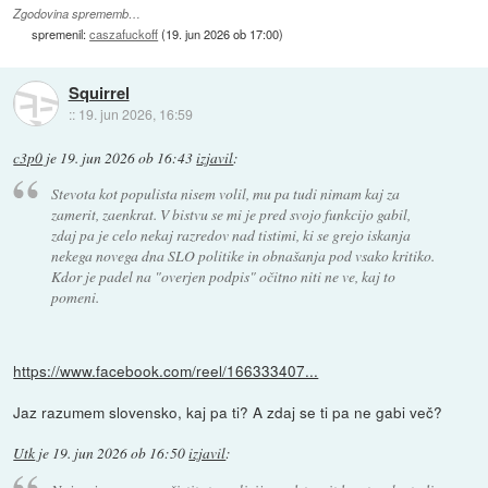
Zgodovina sprememb…
spremenil:
caszafuckoff
(
19. jun 2026 ob 17:00
)
Squirrel
::
19. jun 2026, 16:59
c3p0
je
19. jun 2026 ob 16:43
izjavil
:
Stevota kot populista nisem volil, mu pa tudi nimam kaj za
zamerit, zaenkrat. V bistvu se mi je pred svojo funkcijo gabil,
zdaj pa je celo nekaj razredov nad tistimi, ki se grejo iskanja
nekega novega dna SLO politike in obnašanja pod vsako kritiko.
Kdor je padel na "overjen podpis" očitno niti ne ve, kaj to
pomeni.
https://www.facebook.com/reel/166333407...
Jaz razumem slovensko, kaj pa ti? A zdaj se ti pa ne gabi več?
Utk
je
19. jun 2026 ob 16:50
izjavil
: