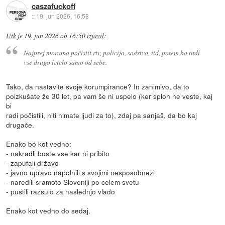
caszafuckoff
::
19. jun 2026, 16:58
Utk
je
19. jun 2026 ob 16:50
izjavil
:
Najprej moramo počistit rtv, policijo, sodstvo, itd, potem bo tudi
vse drugo letelo samo od sebe.
Tako, da nastavite svoje korumpirance? In zanimivo, da to
poizkušate že 30 let, pa vam še ni uspelo (ker sploh ne veste, kaj
bi
radi počistili, niti nimate ljudi za to), zdaj pa sanjaš, da bo kaj
drugače.
Enako bo kot vedno:
- nakradli boste vse kar ni pribito
- zapufali državo
- javno upravo napolnili s svojimi nesposobneži
- naredili sramoto Sloveniji po celem svetu
- pustili razsulo za naslednjo vlado
Enako kot vedno do sedaj.