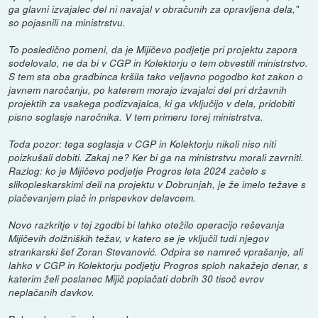
ga glavni izvajalec del ni navajal v obračunih za opravljena dela,"
so pojasnili na ministrstvu.
To posledično pomeni, da je Mijičevo podjetje pri projektu zapora
sodelovalo, ne da bi v CGP in Kolektorju o tem obvestili ministrstvo.
S tem sta oba gradbinca kršila tako veljavno pogodbo kot zakon o
javnem naročanju, po katerem morajo izvajalci del pri državnih
projektih za vsakega podizvajalca, ki ga vključijo v dela, pridobiti
pisno soglasje naročnika. V tem primeru torej ministrstva.
Toda pozor: tega soglasja v CGP in Kolektorju nikoli niso niti
poizkušali dobiti. Zakaj ne? Ker bi ga na ministrstvu morali zavrniti.
Razlog: ko je Mijičevo podjetje Progros leta 2024 začelo s
slikopleskarskimi deli na projektu v Dobrunjah, je že imelo težave s
plačevanjem plač in prispevkov delavcem.
Novo razkritje v tej zgodbi bi lahko otežilo operacijo reševanja
Mijičevih dolžniških težav, v katero se je vključil tudi njegov
strankarski šef Zoran Stevanović. Odpira se namreč vprašanje, ali
lahko v CGP in Kolektorju podjetju Progros sploh nakažejo denar, s
katerim želi poslanec Mijič poplačati dobrih 30 tisoč evrov
neplačanih davkov.